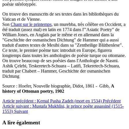
poésie stéréotypée.
On trouve des manuscrits de ses textes dans les bibliothèques du
Vatican et de Vienne.
Son
Chant sur le printemps
, un murebba, très célèbre en Occident, a
été traduit (assez mal) en latin en 1774 dans l'"Asiatic Poetry" de
William Jones, en Anglais par le même et en allemand dans la
"Geschichte der osmanischen Dichtung" de Hammer qui a aussi
traduit d'autres textes de Mesihi dans sa "Zentheilige Blüthenlese".
Ce texte, le premier poème turc introduit en Europe, figurera
longtemps dans toutes les anthologies de poésie turque ou ottomane.
On trouve beaucoup de ses poésies dans l'Anthologie de Nasmi.
Ashik
Ç
elebi, Teskeretech-Schuara – Latifi, Tekeretech-Schuara,
traduit par Chabert – Hammer, Geschichte der osmanischen
Dichtung
Source : Hoefer, Nouvelle biographie, Didot, 1861 - Gibb,
A
history of Ottoman poetry, 1902
Article précédent : Kemal Pasha Zadeh (mort en 1534)
Précédent
Article suivant : Mustafa Mukhlisi, le prince poète assassiné (1515-
1553)
Suivant
A lire également