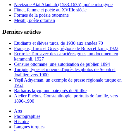
Nevizade Atai Ataullah (1583-1635), poète misogyne
Fitnet, femme et poète au XVIIIe siècle
Formes de la poésie ottomane
Mesihi, poète ottoman
Derniers articles
Etudiants et élèves turcs, de 1930 aux années 70
Français, Turcs et Grecs, régions de Bursa et Izmir, 1922
Ecrire le Turc avec des caractères grecs, un document en
karamanli, 1927
Censure ottomane, une autorisation de publier, 1894
Turquie, types et moeurs d'après les photos de Sebah et
Joaillier, vers 1900
Yeşil Adıyaman, un exemple de presse régionale turque en
1953
Barbaros koyu, une baie près de Silifke
Atelier Phébus, Constantinople, portraits de famille, vers
1890-1900
Arts
Photographies
Histoire
Langues turques