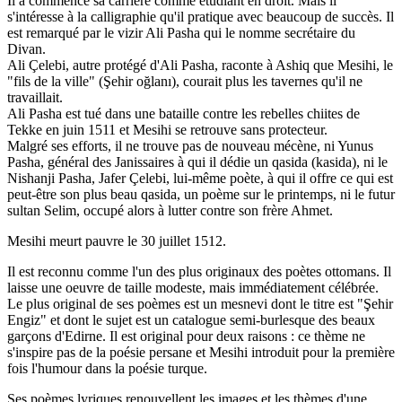
Il a commencé sa carrière comme étudiant en droit. Mais il
s'intéresse à la calligraphie qu'il pratique avec beaucoup de succès. Il
est remarqué par le vizir Ali Pasha qui le nomme secrétaire du
Divan.
Ali Çelebi, autre protégé d'Ali Pasha, raconte à Ashiq que Mesihi, le
"fils de la ville" (Şehir oğlanı), courait plus les tavernes qu'il ne
travaillait.
Ali Pasha est tué dans une bataille contre les rebelles chiites de
Tekke en juin 1511 et Mesihi se retrouve sans protecteur.
Malgré ses efforts, il ne trouve pas de nouveau mécène, ni Yunus
Pasha, général des Janissaires à qui il dédie un qasida (kasida), ni le
Nishanji Pasha, Jafer
Çelebi, lui-même poète, à qui il offre ce qui est
peut-être son plus beau qasida, un poème sur le printemps, ni le futur
sultan Selim, occupé alors à lutter contre son frère Ahmet.
Mesihi meurt pauvre le 30 juillet 1512.
Il est reconnu comme l'un des plus originaux des poètes ottomans. Il
laisse une oeuvre de taille modeste, mais immédiatement célébrée.
Le plus original de ses poèmes est un mesnevi dont le titre est "Şehir
Engiz" et dont le sujet est un catalogue semi-burlesque des beaux
garçons d'Edirne. Il est original pour deux raisons : ce thème ne
s'inspire pas de la poésie persane et Mesihi introduit pour la première
fois l'humour dans la poésie turque.
Ses poèmes lyriques renouvellent les images et les thèmes d'une