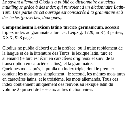
Le savant
allemand Clodius a publié ce dictionnaire astucieux
multilingue grâce à des index qui renvoient à un dictionnaire Latin-
Turc. Une partie de cet ouvrage est consacrée à la grammaire et à
des textes (proverbes, dialogues).
Compendiosum Lexicon latino-turcico-germanicum
, accessit
triplex index ac grammatica turcica, Leipzig, 1729, in-8°, 3 parties,
XXX, 928 pages.
Clodius ne publia d'abord que la préface, où il traite rapidement de
la langue et de la littérature des Turcs, le lexique latin, turc et
allemand (le turc est écrit en caractères originaux et suivi de la
transcription en caractères latins), et la grammaire.
Quelques mois après, il publia un index triple, dont le premier
contient les mots turcs simplement ; le second, les mêmes mots turcs
en caractères latins, et le troisième, les mots allemands. Tous ces
index contiennent uniquement des renvois au lexique latin du
volume 2 qui sert de base aux autres dictionnaires.