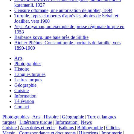
karamanli, 1927
Censure ottomane, une autorisation de publier, 1894
Turquie, types et moeurs d'après les photos de Sebah et
Joaillier, vers 1900
Yeşil Adıyaman, un exemple de presse régionale turque en
1953
Barbaros koyu, une baie près de Silifke
Atelier Phébus, Constantinople, portraits de famille, vers
1890-1900
Arts
Photographies
Histoire
Langues turques
Lettres turques
Géographie
Cuisine
Information
Télévision
Contact
Photographies
|
Arts
|
Histoire
|
Géographie
|
Turc et langues
turques
|
Littérature turque
|
Information
|
News
Cuisine
|
Anecdotes et récits
|
Balkans
|
Bibliographie
|
Cilicie-
Mersin
|
Correspondance et documents
|
Historiens
|
Imprimerie
|