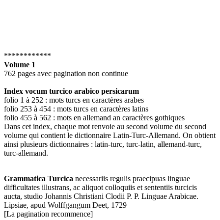
************
Volume 1
762 pages avec pagination non continue
Index vocum turcico arabico persicarum
folio 1 à 252 : mots turcs en caractères arabes
folio 253 à 454 : mots turcs en caractères latins
folio 455 à 562 : mots en allemand an caractères gothiques
Dans cet index, chaque mot renvoie au second volume du second
volume qui contient le dictionnaire Latin-Turc-Allemand. On obtient
ainsi plusieurs dictionnaires : latin-turc, turc-latin, allemand-turc,
turc-allemand.
Grammatica Turcica
necessariis regulis praecipuas linguae
difficultates illustrans, ac aliquot colloquiis et sententiis turcicis
aucta, studio Johannis Christiani Clodii P. P. Linguae Arabicae.
Lipsiae, apud Wolffgangum Deet, 1729
[La pagination recommence]