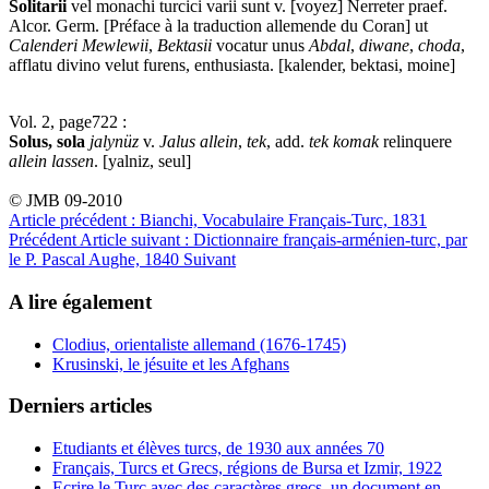
Solitarii
vel monachi turcici varii sunt v. [voyez] Nerreter praef.
Alcor. Germ. [Préface à la traduction allemende du Coran] ut
Calenderi
Mewlewii
,
Bektasii
vocatur unus
Abdal
,
diwane
,
choda
,
afflatu divino velut furens, enthusiasta. [kalender, bektasi, moine]
Vol. 2, page722 :
Solus, sola
jalynüz
v.
Jalus
allein
,
tek
, add.
tek komak
relinquere
allein lassen
. [yalniz, seul]
© JMB 09-2010
Article précédent : Bianchi, Vocabulaire Français-Turc, 1831
Précédent
Article suivant : Dictionnaire français-arménien-turc, par
le P. Pascal Aughe, 1840
Suivant
A lire également
Clodius, orientaliste allemand (1676-1745)
Krusinski, le jésuite et les Afghans
Derniers articles
Etudiants et élèves turcs, de 1930 aux années 70
Français, Turcs et Grecs, régions de Bursa et Izmir, 1922
Ecrire le Turc avec des caractères grecs, un document en