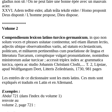
gladius non sit / On ne peut faire une bonne épée avec un mauvais
acier.
XXVI. Adem tedbir eider, allah teâla tekdir eider / Homo proponit
Deus disponit / L'homme propose, Dieu dispose.
************
Volume 2
Compendiosum lexicon latino-turcico-germanicum
, in quo non
solum voces et phrases usitatae continentur, sed etiam illarum lectio,
adjectis ubique observationibus variis, ad statum ecclesiasticum,
politicum, et militarem pertinentibus cum praefatione de lingua et
litteratura Turcarum, corruptisque vulgari pronuntiatione, nominibus
ministrorum aulae turcicae ; accessit triplex index ac grammatica
turcica, opera ac studio Johannis Christiani Clodii,.... T. 2, Lipsiae,
apud Wolffgangum Deet, Litteris Zeiledrianis, 1730, 981 pages
Les entrées de ce dictionnaire sont les mots latins. Ces mots sont
expliqués et traduits en Latin et en Allemand.
Exemples :
Abdal
721 (dans l'index du volume 1)
renvoie au
volume 2, page 721 :