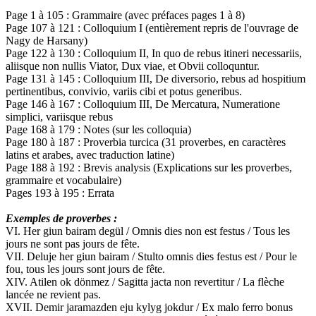
Page 1 à 105 : Grammaire (avec préfaces pages 1 à 8)
Page 107 à 121 : Colloquium I (entièrement repris de l'ouvrage de
Nagy de Harsany)
Page 122 à 130 : Colloquium II, In quo de rebus itineri necessariis,
aliisque non nullis Viator, Dux viae, et Obvii colloquntur.
Page 131 à 145 : Colloquium III, De diversorio, rebus ad hospitium
pertinentibus, convivio, variis cibi et potus generibus.
Page 146 à 167 : Colloquium III, De Mercatura, Numeratione
simplici, variisque rebus
Page 168 à 179 : Notes (sur les colloquia)
Page 180 à 187 : Proverbia turcica (31 proverbes, en caractères
latins et arabes, avec traduction latine)
Page 188 à 192 : Brevis analysis (Explications sur les proverbes,
grammaire et vocabulaire)
Pages 193 à 195 : Errata
Exemples de proverbes :
VI. Her giun bairam degül / Omnis dies non est festus / Tous les
jours ne sont pas jours de fête.
VII. Deluje her giun bairam / Stulto omnis dies festus est / Pour le
fou, tous les jours sont jours de fête.
XIV. Atilen ok dönmez / Sagitta jacta non revertitur / La flèche
lancée ne revient pas.
XVII. Demir jaramazden eju kylyg jokdur / Ex malo ferro bonus