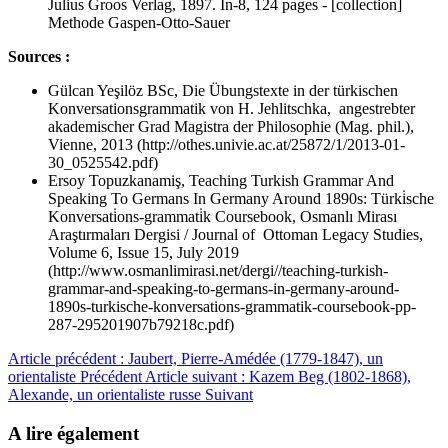
Julius Groos Verlag, 1897. In-8, 124 pages - [collection]
Methode Gaspen-Otto-Sauer
Sources :
Gülcan Yeşilöz BSc, Die Übungstexte in der türkischen
Konversationsgrammatik von H. Jehlitschka, angestrebter
akademischer Grad Magistra der Philosophie (Mag. phil.),
Vienne, 2013 (http://othes.univie.ac.at/25872/1/2013-01-
30_0525542.pdf)
Ersoy Topuzkanamiş, Teaching Turkish Grammar And
Speaking To Germans In Germany Around 1890s: Türki̇sche
Konversati̇ons-grammati̇k Coursebook, Osmanlı Mirası
Araştırmaları Dergisi / Journal of Ottoman Legacy Studies,
Volume 6, Issue 15, July 2019
(http://www.osmanlimirasi.net/dergi//teaching-turkish-
grammar-and-speaking-to-germans-in-germany-around-
1890s-turkische-konversations-grammatik-coursebook-pp-
287-295201907b79218c.pdf)
Article précédent : Jaubert, Pierre-Amédée (1779-1847), un
orientaliste
Précédent
Article suivant : Kazem Beg (1802-1868),
Alexande, un orientaliste russe
Suivant
A lire également