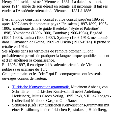
Henry Jehlitschka est né à Vienne en 1861. La date de sa mort,
après 1914, année de son départ en retraite, est inconnue. Il fait ses
études à l'Académie orientale de Vienne de 1881 à 1886.
Il est employé consulaire, consul et vice-consul jusqu'en 1895 et
après 1897 dans de nombreux pays : Jérusalem (1897-1899, 1905-
1906, mentionné dans le guide Baedeker "Syrie et Palestine",
1898), Yokohama (1899-1900), Bombay (1900-1904), Bagdad
(1904-1905), Janina (1906-1907), Sydney (1907-1913, mentionné
dans l'Almanach de Gotha, 1909) et Üsküb (1913-1914). Il prend sa
retraite en 1914.
Ses séjours dans les territoires de l'empire ottoman lui ont
probablement permis de pratiquer la langue turque quotidiennement
et d'en améliorer la connaissance.
En 1895-1897, il enseigne à l'Académie orientale de Vienne et
publie sa grammaire du Turc.
Cette grammaire et les "clés" qui l'accompagnent sont les seuls
ouvrages connus de l'auteur.
Türkische Konversationsgrammatik
, Mit einem Anhang von
Schrifttafeln in türkischer Kursivschrift nebst Anleitung.
Heidelberg, Julius Groos Verlag, 1895. In-8, VIII, 420 pages -
[collection] Methode Gaspen-Otto-Sauer
Schlüssel [Clés] zur türkischen Konversations-grammatik mit
einer Einsührung in der türkischen Epistolarstil, Heidelberg,