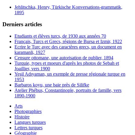
Jehlitschka, Henry, Türkische Konversations-grammatik,
1895
Derniers articles
Etudiants et élèves turcs, de 1930 aux années 70
Français, Turcs et Grecs, régions de Bursa et Izmir, 1922
Ecrire le Turc avec des caractères grecs, un document en
karamanli, 1927
Censure ottomane, une autorisation de publier, 1894
Turquie, types et moeurs d'après les photos de Sebah et
Joaillier, vers 1900
Yeşil Adıyaman, un exemple de presse régionale turque en
1953
Barbaros koyu, une baie près de Silifke
Atelier Phébus, Constantinople, portraits de famille, vers
1890-1900
Arts
Photographies
Histoire
Langues turques
Lettres turques
Géographie