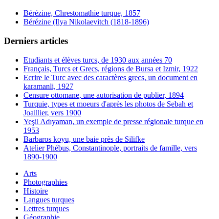
Bérézine, Chrestomathie turque, 1857
Bérézine (Ilya Nikolaevitch (1818-1896)
Derniers articles
Etudiants et élèves turcs, de 1930 aux années 70
Français, Turcs et Grecs, régions de Bursa et Izmir, 1922
Ecrire le Turc avec des caractères grecs, un document en
karamanli, 1927
Censure ottomane, une autorisation de publier, 1894
Turquie, types et moeurs d'après les photos de Sebah et
Joaillier, vers 1900
Yeşil Adıyaman, un exemple de presse régionale turque en
1953
Barbaros koyu, une baie près de Silifke
Atelier Phébus, Constantinople, portraits de famille, vers
1890-1900
Arts
Photographies
Histoire
Langues turques
Lettres turques
Géographie