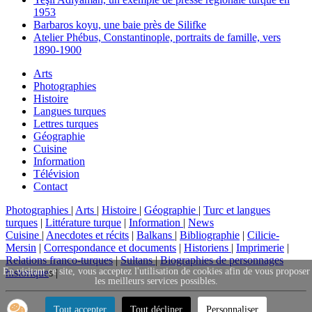
1953
Barbaros koyu, une baie près de Silifke
Atelier Phébus, Constantinople, portraits de famille, vers
1890-1900
Arts
Photographies
Histoire
Langues turques
Lettres turques
Géographie
Cuisine
Information
Télévision
Contact
Photographies
|
Arts
|
Histoire
|
Géographie
|
Turc et langues
turques
|
Littérature turque
|
Information
|
News
Cuisine
|
Anecdotes et récits
|
Balkans
|
Bibliographie
|
Cilicie-
Mersin
|
Correspondance et documents
|
Historiens
|
Imprimerie
|
Relations franco-turques
|
Sultans
|
Biographies de personnages
En visitant ce site, vous acceptez l'utilisation de cookies afin de vous proposer
historique
s |
les meilleurs services possibles.
Tout accepter
Tout décliner
Personnaliser