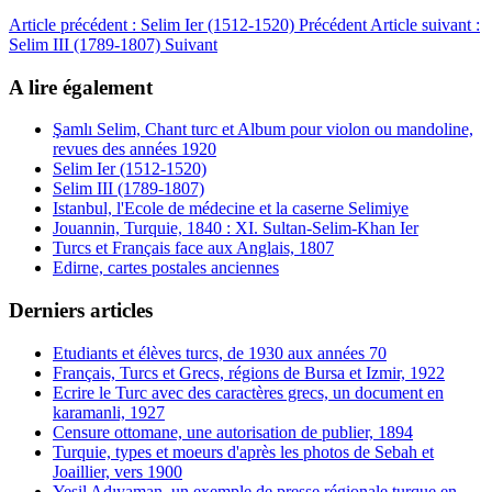
Article précédent : Selim Ier (1512-1520)
Précédent
Article suivant :
Selim III (1789-1807)
Suivant
A lire également
Şamlı Selim, Chant turc et Album pour violon ou mandoline,
revues des années 1920
Selim Ier (1512-1520)
Selim III (1789-1807)
Istanbul, l'Ecole de médecine et la caserne Selimiye
Jouannin, Turquie, 1840 : XI. Sultan-Selim-Khan Ier
Turcs et Français face aux Anglais, 1807
Edirne, cartes postales anciennes
Derniers articles
Etudiants et élèves turcs, de 1930 aux années 70
Français, Turcs et Grecs, régions de Bursa et Izmir, 1922
Ecrire le Turc avec des caractères grecs, un document en
karamanli, 1927
Censure ottomane, une autorisation de publier, 1894
Turquie, types et moeurs d'après les photos de Sebah et
Joaillier, vers 1900
Yeşil Adıyaman, un exemple de presse régionale turque en