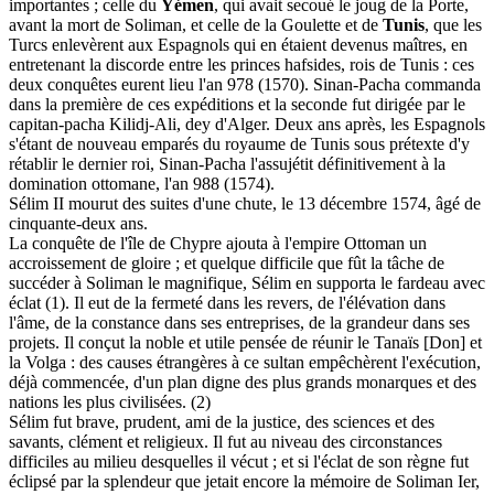
importantes ; celle du
Yémen
, qui avait secoué le joug de la Porte,
avant la mort de Soliman, et celle de la Goulette et de
Tunis
, que les
Turcs enlevèrent aux Espagnols qui en étaient devenus maîtres, en
entretenant la discorde entre les princes hafsides, rois de Tunis : ces
deux conquêtes eurent lieu l'an 978 (1570). Sinan-Pacha commanda
dans la première de ces expéditions et la seconde fut dirigée par le
capitan-pacha Kilidj-Ali, dey d'Alger. Deux ans après, les Espagnols
s'étant de nouveau emparés du royaume de Tunis sous prétexte d'y
rétablir le dernier roi, Sinan-Pacha l'assujétit définitivement à la
domination ottomane, l'an 988 (1574).
Sélim II mourut des suites d'une chute, le 13 décembre 1574, âgé de
cinquante-deux ans.
La conquête de l'île de Chypre ajouta à l'empire Ottoman un
accroissement de gloire ; et quelque difficile que fût la tâche de
succéder à Soliman le magnifique, Sélim en supporta le fardeau avec
éclat (1). Il eut de la fermeté dans les revers, de l'élévation dans
l'âme, de la constance dans ses entreprises, de la grandeur dans ses
projets. Il conçut la noble et utile pensée de réunir le Tanaïs [Don] et
la Volga : des causes étrangères à ce sultan empêchèrent l'exécution,
déjà commencée, d'un plan digne des plus grands monarques et des
nations les plus civilisées. (2)
Sélim fut brave, prudent, ami de la justice, des sciences et des
savants, clément et religieux. Il fut au niveau des circonstances
difficiles au milieu desquelles il vécut ; et si l'éclat de son règne fut
éclipsé par la splendeur que jetait encore la mémoire de Soliman Ier,