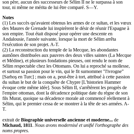
son père, aucun des successeurs de Sélim II ne le surpassa à son
tour, ni même ne mérita de lui être comparé. S—Y.
Notes
(1) Les succès qu'avaient obtenus les armes de ce sultan, et les vœux
des Maures de Grenade lui inspirèrent le désir de réunir l'Espagne à
son empire. Tout était disposé pour opérer une descente en
Andalousie, l'année suivante, lorsque la mort de Sélim arrêta
l'exécution de son projet. A-T.
(2) La reconstruction du temple de la Mecque, les abondantes
aumônes distribuées aux pauvres des deux villes saintes (La Mecque
et Médine), et plusieurs fondations pieuses, ont rendu le nom de
Sélim respectable chez les Ottomans. On lui a reproché sa mollesse,
et surtout sa passion pour le vin, qui le fit surnommer "l'ivrogne"
[Sarhoş en Turc] ; mais on a, peut-être à tort, attribué à cette passion
du sultan le but de la conquête de Chypre [L'historien Hammer
évoque cette même idée]. Sous Sélim II, s'arrêtèrent les progrès de
l'empire ottoman, dont la décadence politique date du règne de son
fils Murat, quoique sa décadence morale ait commencé réellement à
Sélim, qui le premier cessa de se montrer à la tête de ses armées. A-
T.
extrait de
Biographie universelle ancienne et moderne...
de
Michaud, 1811
.
Nous avons modernisé et unifié l'orthographe des
noms propres.