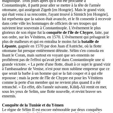
magnifique. Trois jours après qu'il eût été proclamé à
Constantinople, il partit pour aller se mettre à la tête de l'armée
ottomane, qui assiégeait Zigeth [en Hongrie]. Mais le grand vizir,
qui était venu à sa rencontre, l'ayant trouvé à Sirmich [en Hongrie],
lui représenta que la saison était avancée, et le fit consentir à recevoir
dans cette ville les hommages de officiers de ses troupes qui
suivirent leur souverain à Constantinople. L'événement le plus
glorieux de son règne fut la
conquête de l'île de Chypre
, faite, par
son ordre, sur les Vénitiens, en 1570. L'évènement qui présageait le
plus de malheurs et qui en entraîna le moins fut la
bataille de
Lépante
, gagnée en 1570 par don Juan d'Autriche, où la flotte
ottomane fut presque entièrement détruite. Sélim s'en consola en
lisant le Coran, mais surtout en voyant que ses ennemis ne
profitèrent pas de l'effroi qu'avait jeté dans Constantinople une si
grande victoire. « La perte d'une flotte, disait à ce sujet le grand vizir
à l'ambassadeur de Venise, n'est pour mon sublime empereur que ce
que serait la barbe à un homme qui se la fait couper et à qui elle
repousse ; mais la perte de l'île de Chypre est pour les Vénitiens
comme la perte d'un membre qui ne revient plus quand il a été
retranché. » En effet, dès l'année suivante, Kilidj-Ali remit en mer,
sous les yeux de Selim, une flotte nouvelle, et revint braver ses
ennemis.
Conquête de la Tunisie et du Yémen
Le règne de Sélim II est encore mémorable par deux conquêtes