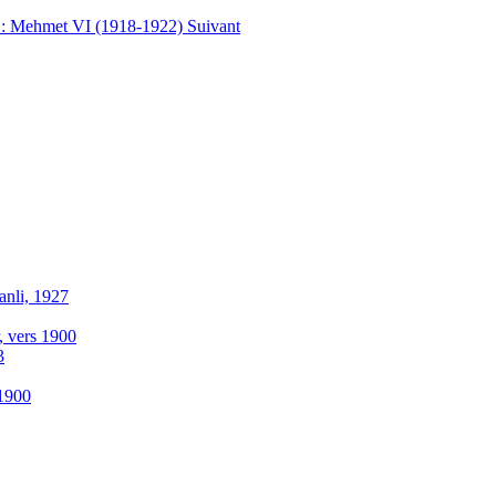
t : Mehmet VI (1918-1922)
Suivant
anli, 1927
r, vers 1900
3
-1900