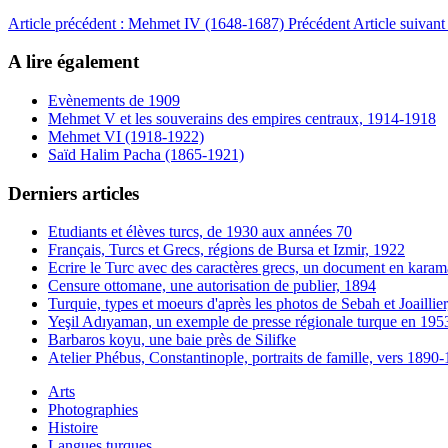
Article précédent : Mehmet IV (1648-1687)
Précédent
Article suivan
A lire également
Evènements de 1909
Mehmet V et les souverains des empires centraux, 1914-1918
Mehmet VI (1918-1922)
Saïd Halim Pacha (1865-1921)
Derniers articles
Etudiants et élèves turcs, de 1930 aux années 70
Français, Turcs et Grecs, régions de Bursa et Izmir, 1922
Ecrire le Turc avec des caractères grecs, un document en karam
Censure ottomane, une autorisation de publier, 1894
Turquie, types et moeurs d'après les photos de Sebah et Joaillie
Yeşil Adıyaman, un exemple de presse régionale turque en 195
Barbaros koyu, une baie près de Silifke
Atelier Phébus, Constantinople, portraits de famille, vers 1890
Arts
Photographies
Histoire
Langues turques