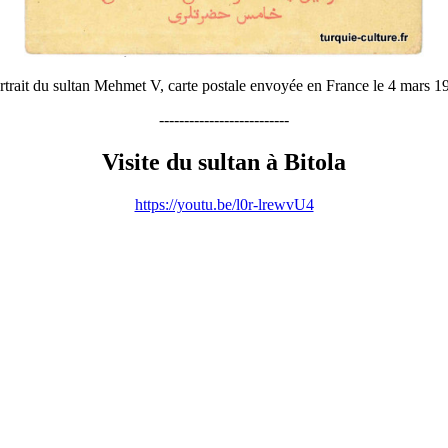
rtrait du sultan Mehmet V, carte postale envoyée en France le 4 mars 1
--------------------------
Visite du sultan à Bitola
https://youtu.be/l0r-lrewvU4