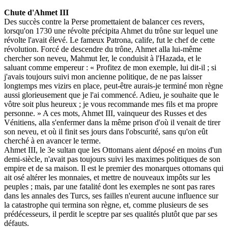
Chute d'Ahmet III
Des succès contre la Perse promettaient de balancer ces revers,
lorsqu'on 1730 une révolte précipita Ahmet du trône sur lequel une
révolte l'avait élevé. Le fameux Patrona, calife, fut le chef de cette
révolution. Forcé de descendre du trône, Ahmet alla lui-même
chercher son neveu, Mahmut Ier, le conduisit à l'Hazada, et le
saluant comme empereur : « Profitez de mon exemple, lui dit-il ; si
j'avais toujours suivi mon ancienne politique, de ne pas laisser
longtemps mes vizirs en place, peut-être aurais-je terminé mon règne
aussi glorieusement que je l'ai commencé. Adieu, je souhaite que le
vôtre soit plus heureux ; je vous recommande mes fils et ma propre
personne. » A ces mots, Ahmet III, vainqueur des Russes et des
Vénitiens, alla s'enfermer dans la même prison d'où il venait de tirer
son neveu, et où il finit ses jours dans l'obscurité, sans qu'on eût
cherché à en avancer le terme.
Ahmet III, le 3e sultan que les Ottomans aient déposé en moins d'un
demi-siècle, n'avait pas toujours suivi les maximes politiques de son
empire et de sa maison. Il est le premier des monarques ottomans qui
ait osé altérer les monnaies, et mettre de nouveaux impôts sur les
peuples ; mais, par une fatalité dont les exemples ne sont pas rares
dans les annales des Turcs, ses failles n'eurent aucune influence sur
la catastrophe qui termina son règne, et, comme plusieurs de ses
prédécesseurs, il perdit le sceptre par ses qualités plutôt que par ses
défauts.