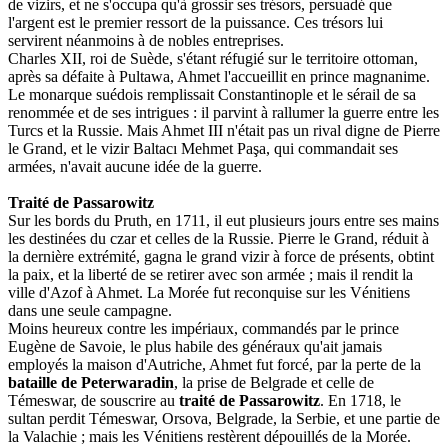
de vizirs, et ne s'occupa qu'à grossir ses trésors, persuadé que
l'argent est le premier ressort de la puissance. Ces trésors lui
servirent néanmoins à de nobles entreprises.
Charles XII, roi de Suède, s'étant réfugié sur le territoire ottoman,
après sa défaite à Pultawa, Ahmet l'accueillit en prince magnanime.
Le monarque suédois remplissait Constantinople et le sérail de sa
renommée et de ses intrigues : il parvint à rallumer la guerre entre les
Turcs et la Russie. Mais Ahmet III n'était pas un rival digne de Pierre
le Grand, et le vizir Baltacı Mehmet Paşa, qui commandait ses
armées, n'avait aucune idée de la guerre.
Traité de Passarowitz
Sur les bords du Pruth, en 1711, il eut plusieurs jours entre ses mains
les destinées du czar et celles de la Russie. Pierre le Grand, réduit à
la dernière extrémité, gagna le grand vizir à force de présents, obtint
la paix, et la liberté de se retirer avec son armée ; mais il rendit la
ville d'Azof à Ahmet. La Morée fut reconquise sur les Vénitiens
dans une seule campagne.
Moins heureux contre les impériaux, commandés par le prince
Eugène de Savoie, le plus habile des généraux qu'ait jamais
employés la maison d'Autriche, Ahmet fut forcé, par la perte de la
bataille de Peterwaradin
, la prise de Belgrade et celle de
Témeswar, de souscrire au
traité de Passarowitz
. En 1718, le
sultan perdit Témeswar, Orsova, Belgrade, la Serbie, et une partie de
la Valachie ; mais les Vénitiens restèrent dépouillés de la Morée.