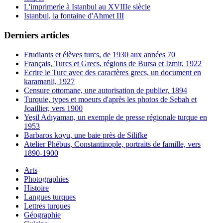
L'imprimerie à Istanbul au XVIIIe siècle
Istanbul, la fontaine d'Ahmet III
Derniers articles
Etudiants et élèves turcs, de 1930 aux années 70
Français, Turcs et Grecs, régions de Bursa et Izmir, 1922
Ecrire le Turc avec des caractères grecs, un document en
karamanli, 1927
Censure ottomane, une autorisation de publier, 1894
Turquie, types et moeurs d'après les photos de Sebah et
Joaillier, vers 1900
Yeşil Adıyaman, un exemple de presse régionale turque en
1953
Barbaros koyu, une baie près de Silifke
Atelier Phébus, Constantinople, portraits de famille, vers
1890-1900
Arts
Photographies
Histoire
Langues turques
Lettres turques
Géographie