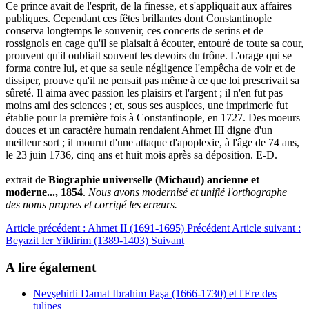
Ce prince avait de l'esprit, de la finesse, et s'appliquait aux affaires
publiques. Cependant ces fêtes brillantes dont Constantinople
conserva longtemps le souvenir, ces concerts de serins et de
rossignols en cage qu'il se plaisait à écouter, entouré de toute sa cour,
prouvent qu'il oubliait souvent les devoirs du trône. L'orage qui se
forma contre lui, et que sa seule négligence l'empêcha de voir et de
dissiper, prouve qu'il ne pensait pas même à ce que loi prescrivait sa
sûreté. Il aima avec passion les plaisirs et l'argent ; il n'en fut pas
moins ami des sciences ; et, sous ses auspices, une imprimerie fut
établie pour la première fois à Constantinople, en 1727. Des moeurs
douces et un caractère humain rendaient Ahmet III digne d'un
meilleur sort ; il mourut d'une attaque d'apoplexie, à l'âge de 74 ans,
le 23 juin 1736, cinq ans et huit mois après sa déposition. E-D.
extrait de
Biographie universelle (Michaud) ancienne et
moderne..., 1854
.
Nous avons modernisé et unifié l'orthographe
des noms propres et corrigé les erreurs.
Article précédent : Ahmet II (1691-1695)
Précédent
Article suivant :
Beyazit Ier Yildirim (1389-1403)
Suivant
A lire également
Nevşehirli Damat Ibrahim Paşa (1666-1730) et l'Ere des
tulipes