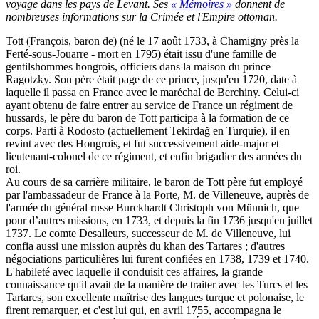
voyage dans les pays de Levant. Ses
« Mémoires »
donnent de
nombreuses informations sur la Crimée et l'Empire ottoman.
Tott (François, baron de) (né le 17 août 1733, à Chamigny près la
Ferté-sous-Jouarre - mort en 1795) était issu d'une famille de
gentilshommes hongrois, officiers dans la maison du prince
Ragotzky. Son père était page de ce prince, jusqu'en 1720, date à
laquelle il passa en France avec le maréchal de Berchiny. Celui-ci
ayant obtenu de faire entrer au service de France un régiment de
hussards, le père du baron de Tott participa à la formation de ce
corps. Parti à Rodosto (actuellement Tekirdağ en Turquie), il en
revint avec des Hongrois, et fut successivement aide-major et
lieutenant-colonel de ce régiment, et enfin brigadier des armées du
roi.
Au cours de sa carrière militaire, le baron de Tott père fut employé
par l'ambassadeur de France à la Porte, M. de Villeneuve, auprès de
l'armée du général russe Burckhardt Christoph von Münnich, que
pour d’autres missions, en 1733, et depuis la fin 1736 jusqu'en juillet
1737. Le comte Desalleurs, successeur de M. de Villeneuve, lui
confia aussi une mission auprès du khan des Tartares ; d'autres
négociations particulières lui furent confiées en 1738, 1739 et 1740.
L'habileté avec laquelle il conduisit ces affaires, la grande
connaissance qu'il avait de la manière de traiter avec les Turcs et les
Tartares, son excellente maîtrise des langues turque et polonaise, le
firent remarquer, et c'est lui qui, en avril 1755, accompagna le