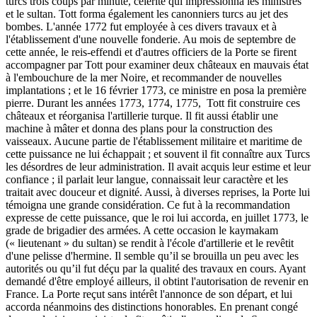
turcs trois coups par minute, célérité qui impressionna les ministres
et le sultan. Tott forma également les canonniers turcs au jet des
bombes. L'année 1772 fut employée à ces divers travaux et à
l'établissement d'une nouvelle fonderie. Au mois de septembre de
cette année, le reis-effendi et d'autres officiers de la Porte se firent
accompagner par Tott pour examiner deux châteaux en mauvais état
à l'embouchure de la mer Noire, et recommander de nouvelles
implantations ; et le 16 février 1773, ce ministre en posa la première
pierre. Durant les années 1773, 1774, 1775, Tott fit construire ces
châteaux et réorganisa l'artillerie turque. Il fit aussi établir une
machine à mâter et donna des plans pour la construction des
vaisseaux. Aucune partie de l'établissement militaire et maritime de
cette puissance ne lui échappait ; et souvent il fit connaître aux Turcs
les désordres de leur administration. Il avait acquis leur estime et leur
confiance ; il parlait leur langue, connaissait leur caractère et les
traitait avec douceur et dignité. Aussi, à diverses reprises, la Porte lui
témoigna une grande considération. Ce fut à la recommandation
expresse de cette puissance, que le roi lui accorda, en juillet 1773, le
grade de brigadier des armées. A cette occasion le kaymakam
(« lieutenant » du sultan) se rendit à l'école d'artillerie et le revêtit
d'une pelisse d'hermine. Il semble qu’il se brouilla un peu avec les
autorités ou qu’il fut déçu par la qualité des travaux en cours. Ayant
demandé d'être employé ailleurs, il obtint l'autorisation de revenir en
France. La Porte reçut sans intérêt l'annonce de son départ, et lui
accorda néanmoins des distinctions honorables. En prenant congé