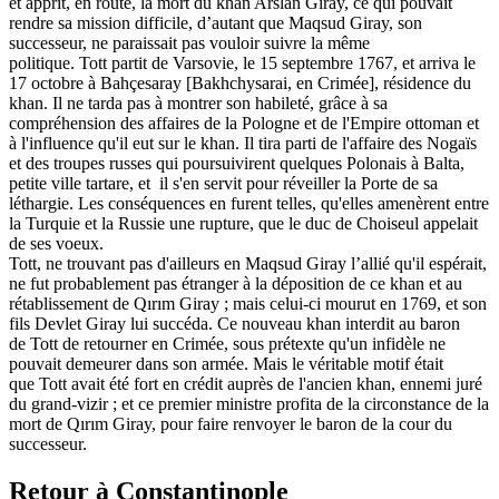
et apprit, en route, la mort du khan Arslan Giray, ce qui pouvait
rendre sa mission difficile, d’autant que Maqsud Giray, son
successeur, ne paraissait pas vouloir suivre la même
politique. Tott partit de Varsovie, le 15 septembre 1767, et arriva le
17 octobre à Bahçesaray [Bakhchysarai, en Crimée], résidence du
khan. Il ne tarda pas à montrer son habileté, grâce à sa
compréhension des affaires de la Pologne et de l'Empire ottoman et
à l'influence qu'il eut sur le khan. Il tira parti de l'affaire des Nogaïs
et des troupes russes qui poursuivirent quelques Polonais à Balta,
petite ville tartare, et il s'en servit pour réveiller la Porte de sa
léthargie. Les conséquences en furent telles, qu'elles amenèrent entre
la Turquie et la Russie une rupture, que le duc de Choiseul appelait
de ses voeux.
Tott, ne trouvant pas d'ailleurs en Maqsud Giray l’allié qu'il espérait,
ne fut probablement pas étranger à la déposition de ce khan et au
rétablissement de Qırım Giray ; mais celui-ci mourut en 1769, et son
fils Devlet Giray lui succéda. Ce nouveau khan interdit au baron
de Tott de retourner en Crimée, sous prétexte qu'un infidèle ne
pouvait demeurer dans son armée. Mais le véritable motif était
que Tott avait été fort en crédit auprès de l'ancien khan, ennemi juré
du grand-vizir ; et ce premier ministre profita de la circonstance de la
mort de Qırım Giray, pour faire renvoyer le baron de la cour du
successeur.
Retour à Constantinople