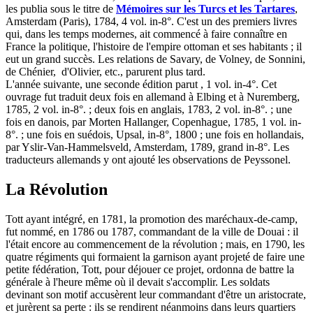
les publia sous le titre de
Mémoires sur les Turcs et les Tartares
,
Amsterdam (Paris), 1784, 4 vol. in-8°. C'est un des premiers livres
qui, dans les temps modernes, ait commencé à faire connaître en
France la politique, l'histoire de l'empire ottoman et ses habitants ; il
eut un grand succès. Les relations de Savary, de Volney, de Sonnini,
de Chénier, d'Olivier, etc., parurent plus tard.
L'année suivante, une seconde édition parut , 1 vol. in-4°. Cet
ouvrage fut traduit deux fois en allemand à Elbing et à Nuremberg,
1785, 2 vol. in-8°. ; deux fois en anglais, 1783, 2 vol. in-8°. ; une
fois en danois, par Morten Hallanger, Copenhague, 1785, 1 vol. in-
8°. ; une fois en suédois, Upsal, in-8°, 1800 ; une fois en hollandais,
par Yslir-Van-Hammelsveld, Amsterdam, 1789, grand in-8°. Les
traducteurs allemands y ont ajouté les observations de Peyssonel.
La Révolution
Tott ayant intégré, en 1781, la promotion des maréchaux-de-camp,
fut nommé, en 1786 ou 1787, commandant de la ville de Douai : il
l'était encore au commencement de la révolution ; mais, en 1790, les
quatre régiments qui formaient la garnison ayant projeté de faire une
petite fédération, Tott, pour déjouer ce projet, ordonna de battre la
générale à l'heure même où il devait s'accomplir. Les soldats
devinant son motif accusèrent leur commandant d'être un aristocrate,
et jurèrent sa perte : ils se rendirent néanmoins dans leurs quartiers