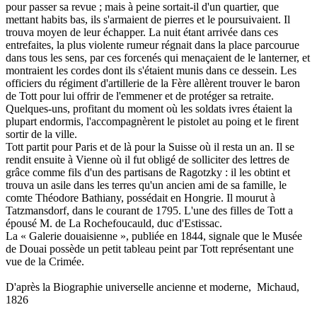
pour passer sa revue ; mais à peine sortait-il d'un quartier, que
mettant habits bas, ils s'armaient de pierres et le poursuivaient. Il
trouva moyen de leur échapper. La nuit étant arrivée dans ces
entrefaites, la plus violente rumeur régnait dans la place parcourue
dans tous les sens, par ces forcenés qui menaçaient de le lanterner, et
montraient les cordes dont ils s'étaient munis dans ce dessein. Les
officiers du régiment d'artillerie de la Fère allèrent trouver le baron
de Tott pour lui offrir de l'emmener et de protéger sa retraite.
Quelques-uns, profitant du moment où les soldats ivres étaient la
plupart endormis, l'accompagnèrent le pistolet au poing et le firent
sortir de la ville.
Tott partit pour Paris et de là pour la Suisse où il resta un an. Il se
rendit ensuite à Vienne où il fut obligé de solliciter des lettres de
grâce comme fils d'un des partisans de Ragotzky : il les obtint et
trouva un asile dans les terres qu'un ancien ami de sa famille, le
comte Théodore Bathiany, possédait en Hongrie. Il mourut à
Tatzmansdorf, dans le courant de 1795. L'une des filles de Tott a
épousé M. de La Rochefoucauld, duc d'Estissac.
La « Galerie douaisienne », publiée en 1844, signale que le Musée
de Douai possède un petit tableau peint par Tott représentant une
vue de la Crimée.
D'après la Biographie universelle ancienne et moderne, Michaud,
1826