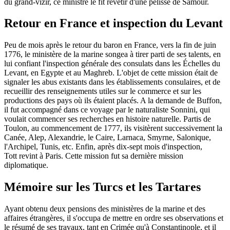
du grand-vizir, ce ministre le fit revêtir d'une pelisse de Samour.
Retour en France et inspection du Levant
Peu de mois après le retour du baron en France, vers la fin de juin
1776, le ministère de la marine songea à tirer parti de ses talents, en
lui confiant l'inspection générale des consulats dans les Échelles du
Levant, en Egypte et au Maghreb. L'objet de cette mission était de
signaler les abus existants dans les établissements consulaires, et de
recueillir des renseignements utiles sur le commerce et sur les
productions des pays où ils étaient placés. A la demande de Buffon,
il fut accompagné dans ce voyage par le naturaliste Sonnini, qui
voulait commencer ses recherches en histoire naturelle. Partis de
Toulon, au commencement de 1777, ils visitèrent successivement la
Canée, Alep, Alexandrie, le Caire, Larnaca, Smyrne, Salonique,
l'Archipel, Tunis, etc. Enfin, après dix-sept mois d'inspection,
Tott revint à Paris. Cette mission fut sa dernière mission
diplomatique.
Mémoire sur les Turcs et les Tartares
Ayant obtenu deux pensions des ministères de la marine et des
affaires étrangères, il s'occupa de mettre en ordre ses observations et
le résumé de ses travaux, tant en Crimée qu'à Constantinople, et il