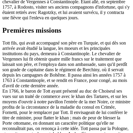
chevalier de Vergennes à Constantinople. Étant allé, en septembre
1757, à Rodosto, visiter ses anciens compagnons d'infortune, qui s'y
étaient retirés avec Ragotzky, et lui avaient survécu, il y contracta
une fièvre qui l'enleva en quelques jours.
Premières missions
Tott fils, qui avait accompagné son père en Turquie, et qui dès son
arrivée avait étudié la langue, les moeurs et les principales
institutions du pays, demeura à Constantinople. Le chevalier de
Vergennes lui fit obtenir quatre mille francs sur le traitement que
laissait son père, et l'employa dans son ambassade, sans qu'il perdît
son grade de capitaine dans le régiment de Berchiny, où il servait
depuis les campagnes de Bohême. Il passa ainsi les années 1757 à
1763 à Constantinople, et se rendit en France, pour congé, au mois
d'avril de cette dernière année.
En 1766, le baron de Tott ayant présenté au duc de Choiseul ses
vues sur un traité de commerce avec le khan des Tartares, et sur les
moyens d'ouvrir à notre pavillon l'entrée de la mer Noire, ce ministre
profita de la circonstance de la maladie du consul en Crimée,
Fornetti, pour le remplacer par Tott. Il envisageait de lui conférer le
titre de ministre, pour flatter le khan ; mais de peur de blesser la
Porte ottomane, en donnant un caractère politique qu'elle ne
reconnaîtrait pas, on renonça à cette idée. Tott passa par la Pologne,