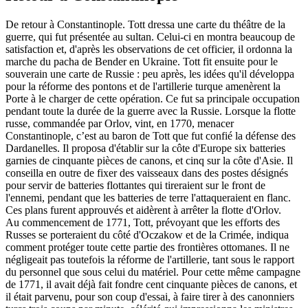
De retour à Constantinople. Tott dressa une carte du théâtre de la
guerre, qui fut présentée au sultan. Celui-ci en montra beaucoup de
satisfaction et, d'après les observations de cet officier, il ordonna la
marche du pacha de Bender en Ukraine. Tott fit ensuite pour le
souverain une carte de Russie : peu après, les idées qu'il développa
pour la réforme des pontons et de l'artillerie turque amenèrent la
Porte à le charger de cette opération. Ce fut sa principale occupation
pendant toute la durée de la guerre avec la Russie. Lorsque la flotte
russe, commandée par Orlov, vint, en 1770, menacer
Constantinople, c’est au baron de Tott que fut confié la défense des
Dardanelles. Il proposa d'établir sur la côte d'Europe six batteries
garnies de cinquante pièces de canons, et cinq sur la côte d'Asie. Il
conseilla en outre de fixer des vaisseaux dans des postes désignés
pour servir de batteries flottantes qui tireraient sur le front de
l'ennemi, pendant que les batteries de terre l'attaqueraient en flanc.
Ces plans furent approuvés et aidèrent à arrêter la flotte d'Orlov.
Au commencement de 1771, Tott, prévoyant que les efforts des
Russes se porteraient du côté d'Oczakow et de la Crimée, indiqua
comment protéger toute cette partie des frontières ottomanes. Il ne
négligeait pas toutefois la réforme de l'artillerie, tant sous le rapport
du personnel que sous celui du matériel. Pour cette même campagne
de 1771, il avait déjà fait fondre cent cinquante pièces de canons, et
il était parvenu, pour son coup d'essai, à faire tirer à des canonniers