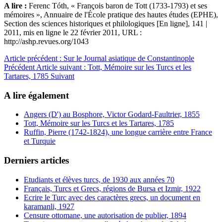
A lire :
Ferenc Tóth, « François baron de Tott (1733-1793) et ses
mémoires », Annuaire de l'École pratique des hautes études (EPHE),
Section des sciences historiques et philologiques [En ligne], 141 |
2011, mis en ligne le 22 février 2011, URL :
http://ashp.revues.org/1043
Article précédent : Sur le Journal asiatique de Constantinople
Précédent
Article suivant : Tott, Mémoire sur les Turcs et les
Tartares, 1785
Suivant
A lire également
Angers (D') au Bosphore, Victor Godard-Faultrier, 1855
Tott, Mémoire sur les Turcs et les Tartares, 1785
Ruffin, Pierre (1742-1824), une longue carrière entre France
et Turquie
Derniers articles
Etudiants et élèves turcs, de 1930 aux années 70
Français, Turcs et Grecs, régions de Bursa et Izmir, 1922
Ecrire le Turc avec des caractères grecs, un document en
karamanli, 1927
Censure ottomane, une autorisation de publier, 1894