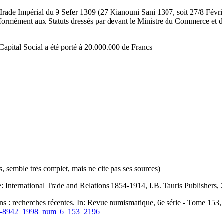
l'Irade Impérial du 9 Sefer 1309 (27 Kianouni Sani 1307, soit 27/8 Fév
formément aux Statuts dressés par devant le Ministre du Commerce et de
Capital Social a été porté à 20.000.000 de Francs
, semble très complet, mais ne cite pas ses sources)
 International Trade and Relations 1854-1914, I.B. Tauris Publishers,
ntins : recherches récentes. In: Revue numismatique, 6e série - Tome 15
484-8942_1998_num_6_153_2196