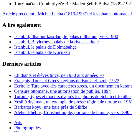
Tanzimat'tan Cumhuriyet'e Bir Maden Şehri: Balya (1839–1923
Article précédent : Michel Pacha (1819-1907) et les phares ottomans
A lire également
Istanbul, Ilhamur kasrilari, le palais d'Ilhamur, vers 1900
Istanbul, Beylerbey, palais de la rive asiatique
Istanbul, le palais de Dolmabahçe
Istanbul, le palais de Küçüksu
Derniers articles
Etudiants et élèves turcs, de 1930 aux années 70
Français, Turcs et Grecs, régions de Bursa et Izmir, 1922
Ecrire le Turc avec des caractères grecs, un document en karam
Censure ottomane, une autorisation de publier, 1894
Turquie, types et moeurs d'après les photos de Sebah et Joaillie
Yeşil Adıyaman, un exemple de presse régionale turque en 195
Barbaros koyu, une baie près de Silifke
Atelier Phébus, Constantinople, portraits de famille, vers 1890
Arts
Photographies