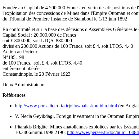
Fondée au Capital de 4.500.000 Francs, en vertu des dispositions de 
l'exploitation des concessions de Mines dans l'Empire Ottoman et con
du Tribunal de Première Instance de Stamboul le 1/13 juin 1892
En conformité et sur la base des décisions d'Assemblées Générales le 
Capital Social : 20.000.000 de Francs
soit £ 800.000, soit LTQS. 880.000
divisé en 200.000 Actions de 100 Francs, soit £ 4, soit LTQS. 4,40
Action au Porteur
N°185,198
de 100 Francs, soit £ 4, soit LTQS. 4,40
entièrement libérée
Constantinople, le 20 Février 1923
Deux Administrateurs
Références
http://www.porssitieto.fi/kirjoitus/balia-karaidin.html
(en Anglais
V. Necla Geyikdagi, Foreign Investment in the Ottoman Empire:
Pitarakis Brigitte. Mines anatoliennes exploitées par les Byza
10.3406/numi.1998.2196,
http://www.persee.fr/doc/numi_0