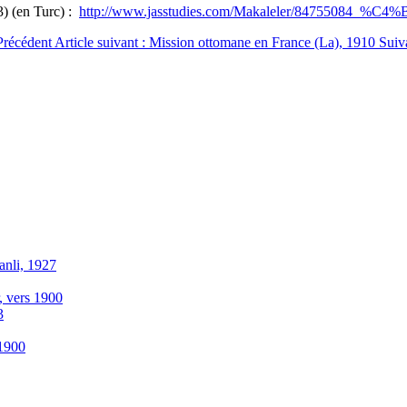
) (en Turc) :
http://www.jasstudies.com/Makaleler/84755084_%C4%
Précédent
Article suivant : Mission ottomane en France (La), 1910
Suiv
anli, 1927
r, vers 1900
3
-1900