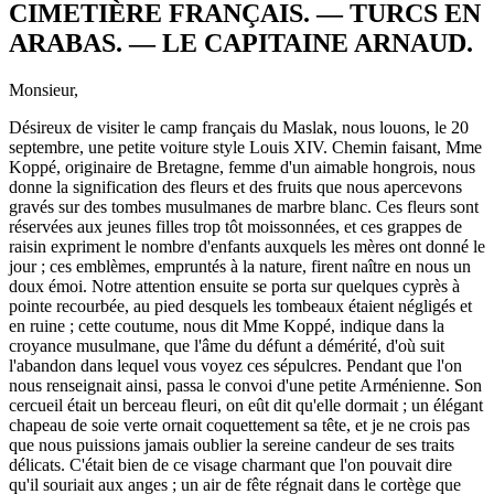
CIMETIÈRE FRANÇAIS. — TURCS EN
ARABAS. — LE CAPITAINE ARNAUD.
Monsieur,
Désireux de visiter le camp français du Maslak, nous louons, le 20
septembre, une petite voiture style Louis XIV. Chemin faisant, Mme
Koppé, originaire de Bretagne, femme d'un aimable hongrois, nous
donne la signification des fleurs et des fruits que nous apercevons
gravés sur des tombes musulmanes de marbre blanc. Ces fleurs sont
réservées aux jeunes filles trop tôt moissonnées, et ces grappes de
raisin expriment le nombre d'enfants auxquels les mères ont donné le
jour ; ces emblèmes, empruntés à la nature, firent naître en nous un
doux émoi. Notre attention ensuite se porta sur quelques cyprès à
pointe recourbée, au pied desquels les tombeaux étaient négligés et
en ruine ; cette coutume, nous dit Mme Koppé, indique dans la
croyance musulmane, que l'âme du défunt a démérité, d'où suit
l'abandon dans lequel vous voyez ces sépulcres. Pendant que l'on
nous renseignait ainsi, passa le convoi d'une petite Arménienne. Son
cercueil était un berceau fleuri, on eût dit qu'elle dormait ; un élégant
chapeau de soie verte ornait coquettement sa tête, et je ne crois pas
que nous puissions jamais oublier la sereine candeur de ses traits
délicats. C'était bien de ce visage charmant que l'on pouvait dire
qu'il souriait aux anges ; un air de fête régnait dans le cortège que