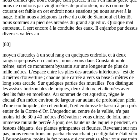
nous ne coulions par vingt mètres de profondeur, mais comme le
courant est faible en cet endroit nous eussions pu nous sauver à la
nage. Enfin nous atteignons la rive du côté de Stamboul et bientôt
nous sommes au pied des arcades du grand aqueduc. Quoique mal
entretenu, il sert encore à la conduite des eaux. Il enjambe par dessus
diverses vallées au
[80]
moyen d'arcades à un seul rang en quelques endroits, et à deux
rangs superposés en d'autres ; nous avons dans Constantinople
même, suivi ce monument byzantin sur une longueur de plus de
mille mètres. L'espace entre les piles des arcades inférieures,' est de
4 mètres d'ouverture ; chaque pile carrée a vers sa base 5 mètres de
long sous arcade. Sur quelques parties des murailles, l'on distingue
les assises horizontales de briques, deux à deux, et alternées avec
des lits faits en moellons. Au sommet de cet aqueduc, règne le
chenal d'un mètre environ de largeur sur autant de profondeur, plein
d'une eau limpide ; de cet endroit, l'œil embrasse le bassin à peu près
entier de la Corne-d'Or. L'aqueduc au centre de la vallée, n'a pas
moins ici de 30 à 40 mètres d'élévation ; vous diriez, de loin, une
immense muraille percée à jour, des hauteurs de laquelle pendent, en
festons élégants, des plantes grimpantes et fleuries. Revenant sur nos
pas, nous rencontrons un pacha chevauchant ; ce dignitaire était vêtu
à l'européenne, moins le fez rouge qui couvrait sa tête ; tous ses traits