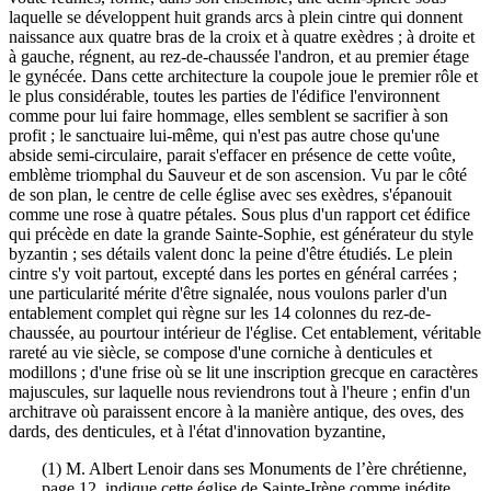
laquelle se développent huit grands arcs à plein cintre qui donnent
naissance aux quatre bras de la croix et à quatre exèdres ; à droite et
à gauche, régnent, au rez-de-chaussée l'andron, et au premier étage
le gynécée. Dans cette architecture la coupole joue le premier rôle et
le plus considérable, toutes les parties de l'édifice l'environnent
comme pour lui faire hommage, elles semblent se sacrifier à son
profit ; le sanctuaire lui-même, qui n'est pas autre chose qu'une
abside semi-circulaire, parait s'effacer en présence de cette voûte,
emblème triomphal du Sauveur et de son ascension. Vu par le côté
de son plan, le centre de celle église avec ses exèdres, s'épanouit
comme une rose à quatre pétales. Sous plus d'un rapport cet édifice
qui précède en date la grande Sainte-Sophie, est générateur du style
byzantin ; ses détails valent donc la peine d'être étudiés. Le plein
cintre s'y voit partout, excepté dans les portes en général carrées ;
une particularité mérite d'être signalée, nous voulons parler d'un
entablement complet qui règne sur les 14 colonnes du rez-de-
chaussée, au pourtour intérieur de l'église. Cet entablement, véritable
rareté au vie siècle, se compose d'une corniche à denticules et
modillons ; d'une frise où se lit une inscription grecque en caractères
majuscules, sur laquelle nous reviendrons tout à l'heure ; enfin d'un
architrave où paraissent encore à la manière antique, des oves, des
dards, des denticules, et à l'état d'innovation byzantine,
(1) M. Albert Lenoir dans ses Monuments de l’ère chrétienne,
page 12, indique cette église de Sainte-Irène comme inédite