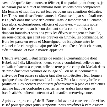
savait de quelle façon nous en féliciter, il ne parlait point français, je
ne parlais pas le turc et néanmoins nous savions nous comprendre.
Ma femme et mon fils eurent leur part dans ses attentions délicates.
Les Turcs sont d'excellente nature, le Coran seul, par son fatalisme,
les a jetés dans une voie déplorable. Hais le tambour bat au champ ;
tous alors, ecclésiastiques, officiers et convives, y compris noire
iman, de se rendre au balcon donnant sur la cour ; on hisse le
drapeau français et sous nos yeux les élèves se rangent en bataille,
un sous-officier, qui a fait ses preuves en Crimée, les commande, M.
Bore les passe en revue et Monseigneur de Babylone entre le
colonel et le chirurgien-major préside à cette fête ; c'était charmant,
c'était national et tout le monde applaudit !
L'heure avançait, il était temps de rentrer à Constantinople dont
Bebek est à dix kilomètres ; deux voies y conduisent, celle de mer
en kaik et bateau à vapeur, celle de terre par le camp du Maslak dans
de problématiques voilures de louage où l'on ne sait comment il
arrive que l’on puisse se placer tant elles sont étroites ; leur forme a
quelque chose des carrosses à la Louis XIV et la dorure y brille en
profusion. Les cochers conduisent généralement à pied ces véhicules
qu'il ne faut pas confondre avec les larges arabas turcs que des
bœufs attelés traînent lentement à la manière mérovingienne.
Après avoir pris congé de H. Bore et lui avoir, à cette seconde visite,
laissé pour quelques jours Hippolyte, nous arrivâmes à Péra d'assez