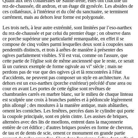
Quant aux nefs collatérales de Sainte-Irène, elles ont chacune un
rez-de-chaussée, dit andron, et un étage dit gynécée. Les absides de
ces collatéraux, à l'intérieur et du côté du sanctuaire, se terminent
carrément, mais au dehors leur forme est polygonale.
Les trois nefs, à leur autre extrémité, sont limitées par l’eso-narthex
du rez-de-chaussée et par celui du premier étage ; on observe dans
ce porche supérieur une particularité remarquable, en effet il se
compose de cinq voûtes parmi lesquelles deux sont à coupoles sans
pendentifs distincts, et trois à arêtes de manière à présenter des
ogives parfaitement visibles. S'il est vrai, comme on l'assure, que
cette partie de l'église soit de même ancienneté que le reste, ce serait
là un curieux exemple de forme ogivale au vi° siècle ; mais ne
perdons pas de vue que des ogives çà et là rencontrées à l'état
d'accidents, ne peuvent pas composer un style en architecture. Au
dehors est un exo-narthex (porche extérieur) précédé d'une area ou
cour en avant Les portes de cette église sont revêtues de
chambranles carrés en marbre blanc, sur le milieu de chaque linteau
est sculptée une croix à branches pattées et à pédoncule légèrement
phis allongé ; des moulures à la manière antique, mais abâtardies,
ornent les corniches. Les fenêtres, percées dans le cylindre qui porte
la coupole principale, sont en plein cintre. Les assises de briques,
alternées avec des lits de moellons, entrent dans la maçonnerie
entière de cet édifice ; d'autres briques posées en forme de chevron,
de tau et de dents de scie, ornent ce monument en grande partie