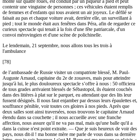
monté sur quatre roues, est conduit par un piqueur à pied et peut
contenir une vingtaine de personnes ; ces véhicules étaient remplis
de femmes et d'enfants qui tous avaient un air joyeux. Le défilé se
faisait au pas et chaque voiture avait, derrière elle, un surveillant à
pied ; tout le monde était aux fenêtres dans Péra, afin de regarder ce
curieux spectacle qui tenait à la fois d'une fête patriarcale, d'un
convoi mérovingien et d'une scène de polichinelle.
Le lendemain, 21 septembre, nous allons tous les trois à
l'ambulance
[78]
de l’ambassade de Russie visiter un compatriote blessé, M. Paul-
Auguste Arnaud, capitaine du 2e de zouaves, mais pour atteindre
jusqu'à lui, le plus douloureux spectacle s’offre à nous : 50 officiera
de tous grades arrivaient blessés de Sébastopol, ils étaient couchés
dans des litières à plat sur le parquet, eu attendant que des lits leur
fussent désignés. Il nous faut enjamber par dessus leurs épaulettes et,
souffrance pénible, voir toutes ces gloires à nos pieds. Après que
deux salles sont ainsi traversées, nous trouvons le capitaine Arnaud
étendu dans sa couchette ; il nous accueille avec une franche
affection, nous assure qu'il ne va pas mal, mais qu'une balle qu'il a
dans la cuisse n'est point extraite. — Que je suis heureux de voir des
pays, nous dit-il ! ma bonne mère me parle de vous dans sa dernière
lettre, que je suis heureux ! c'est M. Bore qui me procure ce plaisir. »