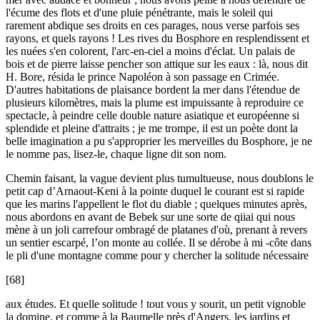
l'écume des flots et d'une pluie pénétrante, mais le soleil qui
rarement abdique ses droits en ces parages, nous verse parfois ses
rayons, et quels rayons ! Les rives du Bosphore en resplendissent et
les nuées s'en colorent, l'arc-en-ciel a moins d'éclat. Un palais de
bois et de pierre laisse pencher son attique sur les eaux : là, nous dit
H. Bore, résida le prince Napoléon à son passage en Crimée.
D'autres habitations de plaisance bordent la mer dans l'étendue de
plusieurs kilomètres, mais la plume est impuissante à reproduire ce
spectacle, à peindre celle double nature asiatique et européenne si
splendide et pleine d'attraits ; je me trompe, il est un poète dont la
belle imagination a pu s'approprier les merveilles du Bosphore, je ne
le nomme pas, lisez-le, chaque ligne dit son nom.
Chemin faisant, la vague devient plus tumultueuse, nous doublons le
petit cap d’Arnaout-Keni à la pointe duquel le courant est si rapide
que les marins l'appellent le flot du diable ; quelques minutes après,
nous abordons en avant de Bebek sur une sorte de qiiai qui nous
mène à un joli carrefour ombragé de platanes d'où, prenant à revers
un sentier escarpé, l’on monte au collée. Il se dérobe à mi -côte dans
le pli d'une montagne comme pour y chercher la solitude nécessaire
[68]
aux études. Et quelle solitude ! tout vous y sourit, un petit vignoble
la domine, et comme à la Baumelle près d'Angers, les jardins et