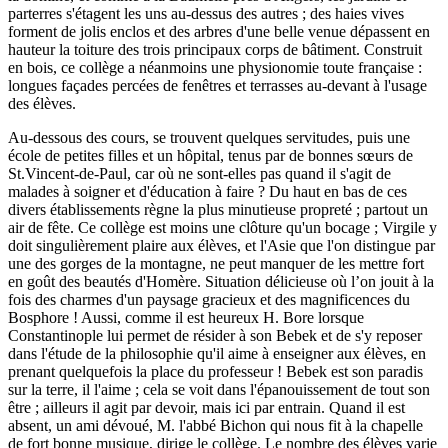
parterres s'étagent les uns au-dessus des autres ; des haies vives
forment de jolis enclos et des arbres d'une belle venue dépassent en
hauteur la toiture des trois principaux corps de bâtiment. Construit
en bois, ce collège a néanmoins une physionomie toute française :
longues façades percées de fenêtres et terrasses au-devant à l'usage
des élèves.
Au-dessous des cours, se trouvent quelques servitudes, puis une
école de petites filles et un hôpital, tenus par de bonnes sœurs de
St.Vincent-de-Paul, car où ne sont-elles pas quand il s'agit de
malades à soigner et d'éducation à faire ? Du haut en bas de ces
divers établissements règne la plus minutieuse propreté ; partout un
air de fête. Ce collège est moins une clôture qu'un bocage ; Virgile y
doit singulièrement plaire aux élèves, et l'Asie que l'on distingue par
une des gorges de la montagne, ne peut manquer de les mettre fort
en goût des beautés d'Homère. Situation délicieuse où l’on jouit à la
fois des charmes d'un paysage gracieux et des magnificences du
Bosphore ! Aussi, comme il est heureux H. Bore lorsque
Constantinople lui permet de résider à son Bebek et de s'y reposer
dans l'étude de la philosophie qu'il aime à enseigner aux élèves, en
prenant quelquefois la place du professeur ! Bebek est son paradis
sur la terre, il l'aime ; cela se voit dans l'épanouissement de tout son
être ; ailleurs il agit par devoir, mais ici par entrain. Quand il est
absent, un ami dévoué, M. l'abbé Bichon qui nous fit à la chapelle
de fort bonne musique, dirige le collège. Le nombre des élèves varie