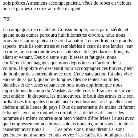
trois prêtres Arméniens accompagnaient, vêtus de robes en velours
noir et garnies de croix au reflet d'argent.
[76].
La campagne, de ce côté de Constantinople, nous parut stérile, et
quand nous eûmes parcouru huit kilomètres environ, nous nous
trouvâmes sur un plateau désert. La nature^ cet endroit a de grands
aspects, mais ils sont tristes et semblables à ceux de nos landes ; sur
la route, nous rencontrâmes des soldats et des gendarmes français
allant et venant. Deux d'entre eux, blessés et fatigués, nous
confièrent leurs bagages que nous déposâmes à l’arrière de la
voiture. Hippolyte en descendit pour accompagner ces braves, plein
du bonheur de s'entretenir avec eux. Cette satisfaction fut plus vive
encore de sa part, quand de longues files de tentes aux toiles
blanches et de vastes cabanes en bois nous apprirent que nous
approchions du camp du Maslak. A cette vue, la France nous revint
tout entière ; le drapeau, les manoeuvres, le bruit des armes et le son
brillant des trompettes complétaient nos illusions ; oh ! qu'elles sont
chères à mille lieues du pays ! Que de serrements de mains ici furent
échangés avec une mutuelle cordialité ; à de telles distances les
hommes de même contrée sont bien voisins d'être frères ! aussi avec
quel empressement nos braves soldats nous reçurent sous la tente et
causèrent avec nous ! — « Les provisions, nous dirent-ils, sont
générale» ment saines ; et puis voyez ! les cafés, les boutiques et les