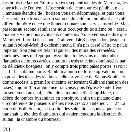
des bords de la mer Noire aux rives septentrionales de Marmara, les
approches de l'ennemi. L'ascension de cette tour est pénible, mais
l'immense étendue de l’horizon vous en dédommage, et puis vous
êtes certain de trouver à son sommet du café turc bouillant : ce café
diffère du nôtre en ce que liqueur et marc sont servis ensemble. Mais
passons au second sérail sans nous occuper du troisième ou « sérail
moderne » que nous avons décrit ailleurs. Nous venons de dire que
Mahomet II fonda le second sérail vers 1468 ; depuis lors jusqu'au
sultan Abdoul-Medjid exclusivement, il n'a pas cessé d'être le palais
impérial. Son plan est très irrégulier ; des murailles crénelées,
quelques-unes de l'époque byzantine, toutes sans mâchicoulis et
flanquées de tours carrées, entourent trois enceintes ombragées par
de délicieux bosquets : on y compte trois principales portes, savoir :
— 1° La sublime porte, Babihumaïounn de forme ogivale où l'on
exposait les têtes des victimes ; elle est voisine de Sainte-Sophie et
donne accès à la première enceinte renfermant Gulhané (maison des
roses) aujourd’hui ambulance française, puis l'église Sainte-Irène
présentement arsenal, l'hôtel de la monnaie dit Tarap-Hané, des
débris de tombes byzantines en porphyre, enfin un platane d'une
circonférence de plusieurs mètres mais creux à l'intérieur. — 2° La
porte de Babi Selam, c'est-à-dire des salutations, sous laquelle on
tranchait la tête des dignitaires qui avaient encouru la disgrâce du
sultan ; la chambre du bourreau
[78]