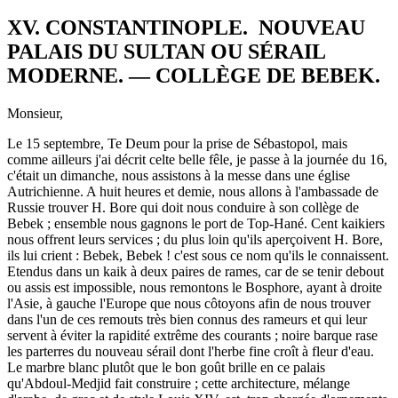
XV. CONSTANTINOPLE. NOUVEAU
PALAIS DU SULTAN OU SÉRAIL
MODERNE. — COLLÈGE DE BEBEK.
Monsieur,
Le 15 septembre, Te Deum pour la prise de Sébastopol, mais
comme ailleurs j'ai décrit celte belle fêle, je passe à la journée du 16,
c'était un dimanche, nous assistons à la messe dans une église
Autrichienne. A huit heures et demie, nous allons à l'ambassade de
Russie trouver H. Bore qui doit nous conduire à son collège de
Bebek ; ensemble nous gagnons le port de Top-Hané. Cent kaikiers
nous offrent leurs services ; du plus loin qu'ils aperçoivent H. Bore,
ils lui crient : Bebek, Bebek ! c'est sous ce nom qu'ils le connaissent.
Etendus dans un kaik à deux paires de rames, car de se tenir debout
ou assis est impossible, nous remontons le Bosphore, ayant à droite
l'Asie, à gauche l'Europe que nous côtoyons afin de nous trouver
dans l'un de ces remouts très bien connus des rameurs et qui leur
servent à éviter la rapidité extrême des courants ; noire barque rase
les parterres du nouveau sérail dont l'herbe fine croît à fleur d'eau.
Le marbre blanc plutôt que le bon goût brille en ce palais
qu'Abdoul-Medjid fait construire ; cette architecture, mélange