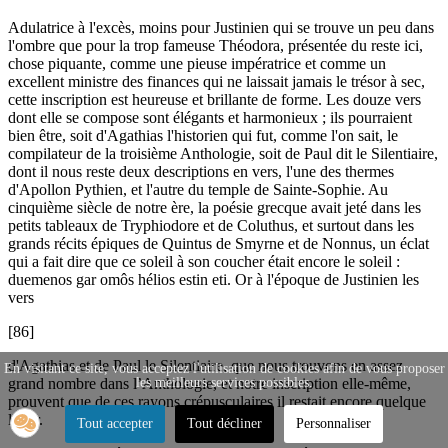
Adulatrice à l'excès, moins pour Justinien qui se trouve un peu dans
l'ombre que pour la trop fameuse Théodora, présentée du reste ici,
chose piquante, comme une pieuse impératrice et comme un
excellent ministre des finances qui ne laissait jamais le trésor à sec,
cette inscription est heureuse et brillante de forme. Les douze vers
dont elle se compose sont élégants et harmonieux ; ils pourraient
bien être, soit d'Agathias l'historien qui fut, comme l'on sait, le
compilateur de la troisième Anthologie, soit de Paul dit le Silentiaire,
dont il nous reste deux descriptions en vers, l'une des thermes
d'Apollon Pythien, et l'autre du temple de Sainte-Sophie. Au
cinquième siècle de notre ère, la poésie grecque avait jeté dans les
petits tableaux de Tryphiodore et de Coluthus, et surtout dans les
grands récits épiques de Quintus de Smyrne et de Nonnus, un éclat
qui a fait dire que ce soleil à son coucher était encore le soleil :
duemenos gar omôs hélios estin eti. Or à l'époque de Justinien les
vers
[86]
d'Agathias et de Paul le Silentiaire, que nous trouvons en assez
En visitant ce site, vous acceptez l'utilisation de cookies afin de vous proposer
les meilleurs services possibles.
grand nombre dans l’Anthologie, et notre inscription elle-même,
prouvent que de ces rayons crépusculaires il restait encore quelque
lueur.
Tout accepter
Tout décliner
Personnaliser