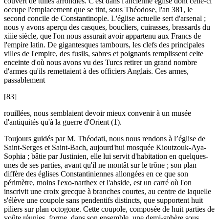
couvert de tuiles arrondies. C'est dans l'ancienne église dont celle-ci
occupe l'emplacement que se tint, sous Théodose, l'an 381, le
second concile de Constantinople. L'église actuelle sert d'arsenal ;
nous y avons aperçu des casques, boucliers, cuirasses, brassards du
xiiie siècle, que l'on nous assurait avoir appartenu aux Francs de
l'empire latin. De gigantesques tambours, les clefs des principales
villes de l'empire, des fusils, sabres et poignards remplissent celte
enceinte d'où nous avons vu des Turcs retirer un grand nombre
d'armes qu'ils remettaient à des officiers Anglais. Ces armes,
passablement
[83]
rouillées, nous semblaient devoir mieux convenir à un musée
d'antiquités qu'à la guerre d'Orient (1).
Toujours guidés par M. Théodati, nous nous rendons à l’église de
Saint-Serges et Saint-Bach, aujourd'hui mosquée Kioutzouk-Aya-
Sophia ; bâtie par Justinien, elle lui servit d'habitation en quelques-
unes de ses parties, avant qu'il ne montât sur le trône ; son plan
diffère des églises Constantiniennes allongées en ce que son
périmètre, moins l'exo-narthex et l'abside, est un carré où l'on
inscrivit une croix grecque à branches courtes, au centre de laquelle
s'élève une coupole sans pendentifs distincts, que supportent huit
piliers sur plan octogone. Cette coupole, composée de huit parties de
voûte réunies, forme, dans son ensemble, une demi-sphère sous