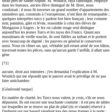
sérail près de Sainte-Sophie. M. Woulich, raya catholique, employé
dans les bureaux, ancien élève distingué de M. Bore, nous
conduisait ; il nous fit traverser un grand nombre d'appartements des
ministères qui, construits à l’européenne, n'ont lâen de remarquable ;
quelques interprètes turcs y parlent fort bien français ; leur costume
noir, pantalon, gilet et lévite, ressemble à celui des élèves de
Mongazon à Angers ; le fez ou calotte rouge seul distingue
aujourd'hui les jeunes Turcs et les rayas des Francs. Quant aux
musulmans de vieille souche, ils sont fidèles au turban et le portent
avec beaucoup de dignité ; les pauvres en général le conservent
aussi. Nous en vîmes un, qui, véritable juif-errant armé de son bâton,
traversait toutes les pièces, sans qu'aucun garde l’arrêtât, il allait sans
gène
[71]
aucune, droit aux ministres ; j'en demandai l’explication à M.
Woulich qui me répondit que le pauvre avait le privilège de ne pas
faire antichambre.
[Générosité turque]
En matière de charité, les Turcs nous valent, je crois, s'ils ne nous
dépassent. Ils ont encore une touchante coutume : il est peu de tables
sur lesquelles ne se trouve un plat de pilaf (riz et viande) réservé à
l'indigent qui par hasard viendrait lors des repas frapper à la porte ;