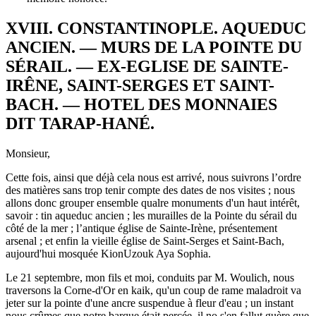
XVIII. CONSTANTINOPLE. AQUEDUC
ANCIEN. — MURS DE LA POINTE DU
SÉRAIL. — EX-EGLISE DE SAINTE-
IRÊNE, SAINT-SERGES ET SAINT-
BACH. — HOTEL DES MONNAIES
DIT TARAP-HANÉ.
Monsieur,
Cette fois, ainsi que déjà cela nous est arrivé, nous suivrons l’ordre
des matières sans trop tenir compte des dates de nos visites ; nous
allons donc grouper ensemble qualre monuments d'un haut intérêt,
savoir : tin aqueduc ancien ; les murailles de la Pointe du sérail du
côté de la mer ; l’antique église de Sainte-Irène, présentement
arsenal ; et enfin la vieille église de Saint-Serges et Saint-Bach,
aujourd'hui mosquée KionUzouk Aya Sophia.
Le 21 septembre, mon fils et moi, conduits par M. Woulich, nous
traversons la Corne-d'Or en kaik, qu'un coup de rame maladroit va
jeter sur la pointe d'une ancre suspendue à fleur d'eau ; un instant
nous crûmes que notre barque était percée, il no s'en fallut guère que