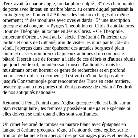
d'eux avait, à chaque angle, un dauphin sculpté ; 3° des chambranles
de porte avec linteau en marbre blanc, au centre duquel paraissait la
croix grecque : l’on voit à Athènes des linteaux chargés du même
ornement ; 4° des moulures avec oves et dards ; 5° une inscription
grecque ainsi conçue : « Pyrgos Theophilou en Christô autoktatoros
: tour de Théophile, autocrate en Jésus-Christ. » Ce Théophile,
empereur d'Orient, vivait au ix° siècle. Pénétrant à l'intérieur des
jardins et cours de Gulhané, afin de visiter les murs par le côté du
sérail, j'aperçus dans leur épaisseur des arcades borgnes à plein
cintre et d'assez nombreux chapiteaux antiques d un composite
bâtard. Il serait aisé de former, à l'aide de ces débris et d'autres réunis
qui jonchent le sol, un intéressant musée d'antiquités, mais les
musulmans ont en horreur ce genre de recherches et en profond
mépris ceux qui s'en occupent ; il est vrai qu'il ne faut pas aller
jusqu'à Constantinople pour rencontrer des Turcs en cette matière,
beaucoup sont à nos portes qui n'ont pas assez de dédain à l'endroit
de nos antiquités nationales.
Retourné à Péra, j'entrai dans l’église grecque ; elle est bâtie sur un
plan rectangulaire ; les femmes y possèdent une galerie spéciale où
elles doivent se tenir quand elles sont souffrantes.
Un cimetière orné de tombes en marbre blanc avec épitaphes en
langue et écriture grecques, règne à l'entour de cette église, sur le
fronton de laquelle l'on aperçoit des personnages gravés et peints, au