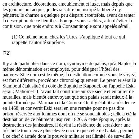
en architecture, décorations, ameublement et luxe, mais depuis que
les giaours ont acquis, je devrais dire ont usurpé la liberté d'y
pénétrer, le charme a quelque peu disparu ; toutefois, avant de tenter
la description de ce lieu il est bon que vous sachiez, afin d'éviter la
confusion, que trois endroits à Constantinople sont appelés sérail.
(1) Ce même nom, chez les Turcs, s’applique à tout ce qui
rappelle l’autorité suprême.
[72]
Il y a de particulier dans ce nom, synonyme de palais, qu'à Naples la
même dénomination est employée, pour désigner l’hôtel des
pauvres. Si le nom est le même, la destination comme vous le voyez,
est fort différente, procédons chronologiquement. Le premier sérail à
Stamboul était situé du côté de Baghtche Kapouci, on l'appelle Eski
seraï ; Mahomet II l’avait fait construire au xve siècle et entourer de
murailles, mais bientôt entrevoyant que son palais serait mieux à la
pointe formée par Marmara et la Corne-d'Or, il y établit sa résidence
en 1468, et convertit Eski serai en une retraite pour ne pas dire
prison réservée aux femmes dont on ne se souciait plus ; telle a été la
destination de ce bâtiment jusqu'en 1826. A cette époque, après la
destruction des janissaires, il devint la résidence du seraskier ; une
très belle tour neuve phis élevée encore que celle de Galata, permet
à ce chef d'armée dont le pouvoir militaire est illimité, de surveiller