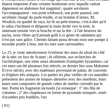
étaient empreints d'une certaine bonhomie avec laquelle cadrait
dignement un abdomen fort magistral ; quatre serviteurs
l'accompagnaient : son porte tchibouck, son porte parasol, son
secrétaire chargé du porte-feuille, et un homme d’armes. M.
Woulich, en qualité de raya, lui fit un petit temena, c'est-à-dire qu'il
le salua s'inclinant et dirigeant la main droite vers la terre, la
ramenant ensuite vers la bouche et sur la tète ; à l'air heureux du
pacha, nous vîmes qu'il prenait goût à ce genre de salutation qui
n'est pas sans grâce. Chemin faisant passa devant nous une pompe à
incendie portée à bras, tant les rues sont carrossables.
Le 25, je visite attentivement l'extérieur des murs du sérail du côté
de la mer, en face de Scutari ; ils offrirent, aux recherches de
l'archéologue, une mine assez abondante d'antiquités byzantines, car
ces murs ont été plusieurs fois relevés, en dernier lieu sous Mahomet
II (xve siècle), avec des matériaux provenant de palais, de couvents
et d'églises très antiques. Les parties les plus vieilles de ces murailles
présentent des assises de briques alternées avec des moellons, leurs
bases sont composées de grands cubes de marbre corrodés par la
mer. Parmi les fragments incrustés j'ai remarqué : 1° des fûts de
colonnes ; 2° des chapiteaux en forme de pyramide tronquée, ornés
d'acanthes peu fouillées, l'un
[ 81]