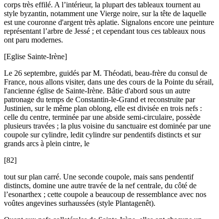
corps très effilé. A l’intérieur, la plupart des tableaux tournent au
style byzantin, notamment une Vierge noire, sur la tête de laquelle
est une couronne d'argent très aplatie. Signalons encore une peinture
représentant l’arbre de Jessé ; et cependant tous ces tableaux nous
ont paru modernes.
[Eglise Sainte-Irène]
Le 26 septembre, guidés par M. Théodati, beau-frère du consul de
France, nous allons visiter, dans une des cours de la Pointe du sérail,
l'ancienne église de Sainte-Irène. Bâtie d'abord sous un autre
patronage du temps de Constantin-le-Grand et reconstruite par
Justinien, sur le même plan oblong, elle est divisée en trois nefs :
celle du centre, terminée par une abside semi-circulaire, possède
plusieurs travées ; la plus voisine du sanctuaire est dominée par une
coupole sur cylindre, ledit cylindre sur pendentifs distincts et sur
grands arcs à plein cintre, le
[82]
tout sur plan carré. Une seconde coupole, mais sans pendentif
distincts, domine une autre travée de la nef centrale, du côté de
l’esonarthex ; cette coupole a beaucoup de ressemblance avec nos
voûtes angevines surhaussées (style Plantagenêt).