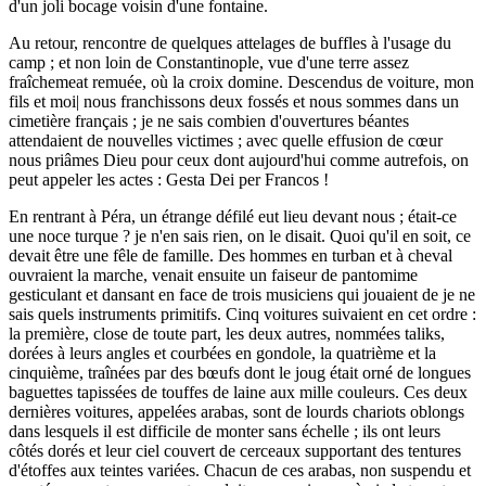
d'un joli bocage voisin d'une fontaine.
Au retour, rencontre de quelques attelages de buffles à l'usage du
camp ; et non loin de Constantinople, vue d'une terre assez
fraîchemeat remuée, où la croix domine. Descendus de voiture, mon
fils et moi| nous franchissons deux fossés et nous sommes dans un
cimetière français ; je ne sais combien d'ouvertures béantes
attendaient de nouvelles victimes ; avec quelle effusion de cœur
nous priâmes Dieu pour ceux dont aujourd'hui comme autrefois, on
peut appeler les actes : Gesta Dei per Francos !
En rentrant à Péra, un étrange défilé eut lieu devant nous ; était-ce
une noce turque ? je n'en sais rien, on le disait. Quoi qu'il en soit, ce
devait être une fêle de famille. Des hommes en turban et à cheval
ouvraient la marche, venait ensuite un faiseur de pantomime
gesticulant et dansant en face de trois musiciens qui jouaient de je ne
sais quels instruments primitifs. Cinq voitures suivaient en cet ordre :
la première, close de toute part, les deux autres, nommées taliks,
dorées à leurs angles et courbées en gondole, la quatrième et la
cinquième, traînées par des bœufs dont le joug était orné de longues
baguettes tapissées de touffes de laine aux mille couleurs. Ces deux
dernières voitures, appelées arabas, sont de lourds chariots oblongs
dans lesquels il est difficile de monter sans échelle ; ils ont leurs
côtés dorés et leur ciel couvert de cerceaux supportant des tentures
d'étoffes aux teintes variées. Chacun de ces arabas, non suspendu et