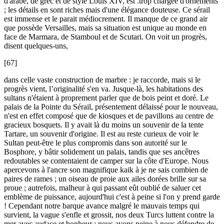
d'arabe, de grec et de style Louis XIV, est .trop chargée d'ornements
; les détails en sont riches mais d'une élégance douteuse. Ce sérail
est immense et le parait médiocrement. Il manque de ce grand air
que possède Versailles, mais sa situation est unique au monde en
face de Marmara, de Stamboul et de Scutari. On voit un progrès,
disent quelques-uns,
[67]
dans celle vaste construction de marbre : je raccorde, mais si le
progrès vient, l’originalité s'en va. Jusque-là, les habitations des
sultans n'étaient à proprement parler que de bois peint et doré. Le
palais de la Pointe du Sérail, présentement délaissé pour le nouveau,
n'est en effet composé que de kiosques et de pavillons au centre de
gracieux bosquets. Il y avait là du moins un souvenir de la tente
Tartare, un souvenir d'origine. Il est au reste curieux de voir le
Sultan peut-être le plus compromis dans son autorité sur le
Bosphore, y bâtir solidement un palais, tandis que ses ancêtres
redoutables se contentaient de camper sur la côte d'Europe. Nous
apercevons à l'ancre son magnifique kaik à je ne sais combien de
paires de rames ; un oiseau de proie aux ailes dorées brille sur sa
proue ; autrefois, malheur à qui passant eût oublié de saluer cet
emblème de puissance, aujourd'hui c'est à peine si l'on y prend garde
! Cependant notre barque avance malgré le mauvais temps qui
survient, la vague s'enfle et grossit, nos deux Turcs luttent contre la
mer avec audace et bonheur ; nous avons peine à nous défendre de