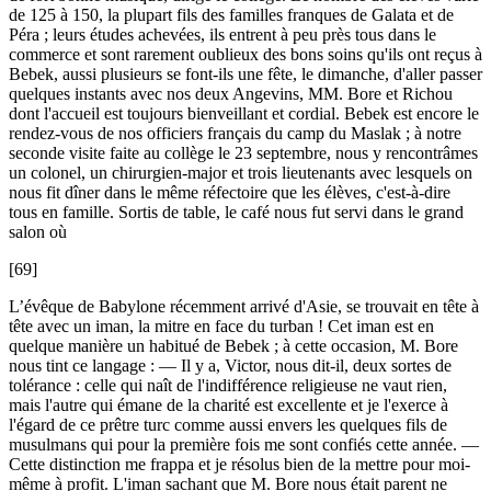
de 125 à 150, la plupart fils des familles franques de Galata et de
Péra ; leurs études achevées, ils entrent à peu près tous dans le
commerce et sont rarement oublieux des bons soins qu'ils ont reçus à
Bebek, aussi plusieurs se font-ils une fête, le dimanche, d'aller passer
quelques instants avec nos deux Angevins, MM. Bore et Richou
dont l'accueil est toujours bienveillant et cordial. Bebek est encore le
rendez-vous de nos officiers français du camp du Maslak ; à notre
seconde visite faite au collège le 23 septembre, nous y rencontrâmes
un colonel, un chirurgien-major et trois lieutenants avec lesquels on
nous fit dîner dans le même réfectoire que les élèves, c'est-à-dire
tous en famille. Sortis de table, le café nous fut servi dans le grand
salon où
[69]
L’évêque de Babylone récemment arrivé d'Asie, se trouvait en tête à
tête avec un iman, la mitre en face du turban ! Cet iman est en
quelque manière un habitué de Bebek ; à cette occasion, M. Bore
nous tint ce langage : — Il y a, Victor, nous dit-il, deux sortes de
tolérance : celle qui naît de l'indifférence religieuse ne vaut rien,
mais l'autre qui émane de la charité est excellente et je l'exerce à
l'égard de ce prêtre turc comme aussi envers les quelques fils de
musulmans qui pour la première fois me sont confiés cette année. —
Cette distinction me frappa et je résolus bien de la mettre pour moi-
même à profit. L'iman sachant que M. Bore nous était parent ne