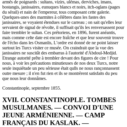
armés de poignards : sultans, vizirs, ulémas, derviches, imans,
bostangis, janissaires, eunuques blancs et noirs, itch-oglans (pages
du sérail) et nain de l'empereur, tous composant cette galerie.
Quelques-unes des marmites à célèbres dans les fastes des
janissaires, se voyaient étendues sur le carreau ; on sait qu'elles leur
servaient de signal de révolte, il suffisait qu'ils les renversassent pour
faire trembler le sultan. Ces prétoriens, en 1896, furent anéantis,
mais comme celte date est encore fraîche et que leur souvenir trouve
de l'écho dans les Osmanlis, L’ordre est donné de ne point laisser
surtout les Turcs visiter ce musée. On craindrait que la vue des
janissaires ne suscitât des embarras à l'autorité d'Abdoul-Medjid.
Etrange autorité prête à trembler devant des figures de cire ! Pour
nous, à voir les précautions minutieuses de nos deux Turcs, notre
seule inquiétude un peu sérieuse était qulls ne nous rançonnassent
outre mesure ; il n'en fut rien et ils se montrèrent satisfaits du peu
que nous leur donnâmes.
Constantinople, septembre 1855.
XVII. CONSTANTINOPLE. TOMBES
MUSULMANES. — CONVOI D'UNE
JEUNE ARMÉNIENNE. — CAMP
FRANÇAIS DU KASLAK. —