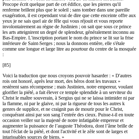
Procope écrit quelque part de cet édifice, que les pierres qu'il
renferme brillent plus que le soleil ; sans tomber dans une pareille
exagération, il est cependant vrai de dire que cette enceinte offre aux
yeux je ne sais quel air de fêle qui vous réjouit et vous reporte
involontairement au règne de Juslinien ; on sait que sous ce prince
les arts atteignirent un degré de splendeur, généralement inconnu au
Bas-Empire. L'inscription portant le nom du prince se lit sur la frise
intérieure de Saint-Serges ; nous la donnons entière, elle s'étale
comme une longue et large litre au pourtour du centre de la mosquée
:
[85]
Voici la traduction que nous croyons pouvoir hasarder : « D'autres
rois ont honoré, après leur mort, des héros dont les travaux »
restèrent sans récompense ; mais Justinien, notre empereur, voulant
glorifier la piété, a fait élever ce temple splendide à un serviteur du
Christ le maître souverain, à Sergius qui ne se laissa intimider ni par
la flamme, ni par le glaive, ni par la rigueur de tous les autres k
genres de supplice, et ne craignit pas de mourir pour le Christ,
conquérant ainsi par son sang l’entrée des cieux. Puisse-t-il en toute
occasion veiller sur la majesté de notre infatigable empereur et
augmenter la puissance de l’auguste Théodora, dont l’âme brille de
tout l'éclat de la piété, et dont l'activité et le zèle sont de larges et
intarissables sources de biens. »