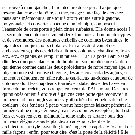
se trouve à main gauche ; l’architecture de ce portail a quelque
ressemblance avec la nôtre, au moyen âge ; une façade crénelée
mais sans mâchicoulis, une tour à droite et une autre à gauche,
polygonales et couvertes chacune d'un toit aigu, composent
l'ensemble de cette porte à plein cintre surbaissé. Elle donne accès à
la seconde enceinte où se voient deux fontaines à l’ombre de cyprès
et de sycomores, des portiques embellis de colonnes byzantines, le
logis des eunuques noirs et blancs, les salles du divan et des
ambassadeurs, puis des débris antiques, colonnes, chapiteaux, frises
etc., etc., capables de remplir un musée. — 3° La porte Babi Saadé
dite des eunuques blancs ou du bonheur ; son architecture n'a rien
qui tienne comme dans les deux précédentes de notre moyen âge, sa
physionomie est joyeuse et légère ; les arcs en accolades aiguës, se
nouent et dénouent en mille rubans capricieux au-dessus et autour de
colonnes dont les chapiteaux tournés en stalactites et les bases en
forme de bourrelets, vous rappellent ceux de l’Alhambra. Des arcs
quintilobés ornent à droite et à gauche cette porte que recouvre un
immense toit aux angles adoucis, guillochés d'or et peints de mille
couleurs ; des fenêtres à petits vitraux hexagones laissent pénétrer la
lumière calme et mystérieuse ; mais les colonnes exceptées, tout est
bois et vous remet en mémoire la tente arabe et tartare ; puis des
rinceaux élégants sous le plat des arcades rattachent cette
architecture au style byzantin ; le mélange et le caprice y folâtrent de
mille façons ; enfin, pour tout dire, c'est la porte de la félicité ! Elle