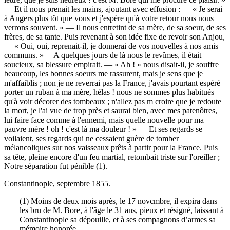
— Et il nous prenait les mains, ajoutant avec effusion : — « Je serai
à Angers plus tôt que vous et j'espère qu'à votre retour nous nous
verrons souvent. « — Il nous entretint de sa mère, de sa soeur, de ses
frères, de sa tante. Puis revenant à son idée fixe de revoir son Anjou,
— « Oui, oui, reprenait-il, je donnerai de vos nouvelles à nos amis
communs. »— A quelques jours de là nous le revîmes, il était
soucieux, sa blessure empirait. — « Ah ! » nous disait-il, je souffre
beaucoup, les bonnes soeurs me rassurent, mais je sens que je
m'affaiblis ; non je ne reverrai pas la France, j'avais pourtant espéré
porter un ruban à ma mère, hélas ! nous ne sommes plus habitués
qu'à voir décorer des tombeaux ; n'allez pas m croire que je redoute
la mort, je l'ai vue de trop près et saurai bien, avec mes patenôtres,
lui faire face comme à l'ennemi, mais quelle nouvelle pour ma
pauvre mère ! oh ! c'est là ma douleur ! » — Et ses regards se
voilaient, ses regards qui ne cessaient guère de tomber
mélancoliques sur nos vaisseaux prêts à partir pour la France. Puis
sa tête, pleine encore d'un feu martial, retombait triste sur l'oreiller ;
Notre séparation fut pénible (1).
Constantinople, septembre 1855.
(1) Moins de deux mois après, le 17 novcmbre, il expira dans
les bru de M. Bore, à l'âge le 31 ans, pieux et résigné, laissant à
Constantinople sa dépouille, et à ses compagnons d’armes sa
mémoire honorée.