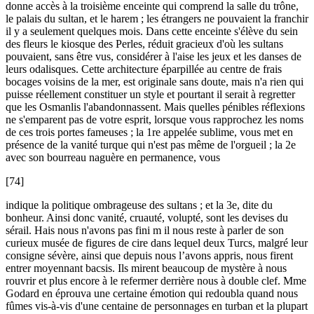
donne accès à la troisième enceinte qui comprend la salle du trône,
le palais du sultan, et le harem ; les étrangers ne pouvaient la franchir
il y a seulement quelques mois. Dans cette enceinte s'élève du sein
des fleurs le kiosque des Perles, réduit gracieux d'où les sultans
pouvaient, sans être vus, considérer à l'aise les jeux et les danses de
leurs odalisques. Cette architecture éparpillée au centre de frais
bocages voisins de la mer, est originale sans doute, mais n'a rien qui
puisse réellement constituer un style et pourtant il serait à regretter
que les Osmanlis l'abandonnassent. Mais quelles pénibles réflexions
ne s'emparent pas de votre esprit, lorsque vous rapprochez les noms
de ces trois portes fameuses ; la 1re appelée sublime, vous met en
présence de la vanité turque qui n'est pas même de l'orgueil ; la 2e
avec son bourreau naguère en permanence, vous
[74]
indique la politique ombrageuse des sultans ; et la 3e, dite du
bonheur. Ainsi donc vanité, cruauté, volupté, sont les devises du
sérail. Hais nous n'avons pas fini m il nous reste à parler de son
curieux musée de figures de cire dans lequel deux Turcs, malgré leur
consigne sévère, ainsi que depuis nous l’avons appris, nous firent
entrer moyennant bacsis. Ils mirent beaucoup de mystère à nous
rouvrir et plus encore à le refermer derrière nous à double clef. Mme
Godard en éprouva une certaine émotion qui redoubla quand nous
fûmes vis-à-vis d'une centaine de personnages en turban et la plupart