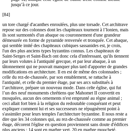
jusqu’à ce jour.
[84]
un tore chargé d'acanthes enroulées, plus une torsade. Cet architrave
repose sur des colonnes dont les chapiteaux tournent à l’Ionien, mais
ils sont surmontés d'un abaque ou couronnement d'une grandeur
démesurée en forme de pyramide renversée et tronquée. Cet abaque,
qui semble imité des chapiteaux cubiques sassanides est, je crois,
l'un des plus anciens types byzantins connus. Les chapiteaux de
Saint-Serges et Saint-Bach ont donc cela d'intéressant, qu'ils tiennent
par leurs volutes à l'antiquité grecque, et par leur abaque, à un
tâtonnement qui ne pouvait manquer plus tard d'apporter de grandes
modifications en architecture. Il en est de même des colonnades ;
celle du rez-de-chaussée, par son entablement, se rattache à
l'antiquité, et celle du premier étage, par ses arcs substitués à
l’architrave, prépare un nouveau mode. Dans celte église, qui fut
l’un des neuf monuments chrétiens que Mahomet II convertit en
mosquées, aucun des ornements n'est emprunté au règne animal ;
ceci allait fort bien à la religion du redoutable conquérant et peut
expliquer comment lui et ses successeurs ne répugnèrent point à
s'assimiler pour leurs temples l'architecture byzantine. Il nous reste a
dire que les 34 colonnes qui, au rez-de-chaussée comme au premier
étage, décorent l'église en question proviennent sans doute d'édifices
plus anciens : 14 sont en marbre vert, 20 en marbre moucheté.