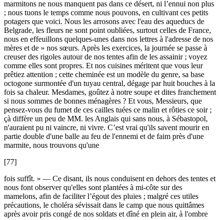
marmitons ne nous manquent pas dans ce désert, ni l’ennui non plus
; nous tuons le temps comme nous pouvons, en cultivant ces petits
potagers que voici. Nous les arrosons avec l'eau des aqueducs de
Belgrade, les fleurs ne sont point oubliées, surtout celles de France,
nous en effeuillons quelques-unes dans nos lettres à l'adresse de nos
mères et de » nos sœurs. Après les exercices, la journée se passe à
creuser des rigoles autour de nos tentes afin de les assainir ; voyez
comme elles sont propres. Et nos cuisines méritent que vous leur
prêtiez attention ; cette cheminée est un modèle du genre, sa base
octogone surmontée d'un tuyau central, dégage par huit bouches à la
fois sa chaleur. Mesdames, goûtez à notre soupe et dites franchement
si nous sommes de bonnes ménagères ? Et vous, Messieurs, que
pensez-vous du fumet de ces cailles tuées ce malin et rôties ce soir ;
çà diffère un peu de MM. les Anglais qui sans nous, à Sébastopol,
n'auraient pu ni vaincre, ni vivre. C’est vrai qu'ils savent mourir en
partie double d'une balle au feu de l'ennemi et de faim près d'une
marmite, nous trouvons qu'une
[77]
fois suffît. » — Ce disant, ils nous conduisent en dehors des tentes et
nous font observer qu'elles sont plantées à mi-côte sur des
mamelons, afin de faciliter l’égout des pluies ; malgré ces utiles
précautions, le choléra sévissait dans le camp que nous quittâmes
après avoir pris congé de nos soldats et dîné en plein air, à l'ombre