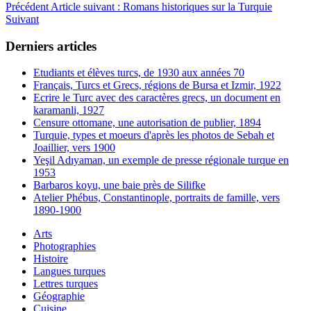
Précédent
Article suivant : Romans historiques sur la Turquie
Suivant
Derniers articles
Etudiants et élèves turcs, de 1930 aux années 70
Français, Turcs et Grecs, régions de Bursa et Izmir, 1922
Ecrire le Turc avec des caractères grecs, un document en
karamanli, 1927
Censure ottomane, une autorisation de publier, 1894
Turquie, types et moeurs d'après les photos de Sebah et
Joaillier, vers 1900
Yeşil Adıyaman, un exemple de presse régionale turque en
1953
Barbaros koyu, une baie près de Silifke
Atelier Phébus, Constantinople, portraits de famille, vers
1890-1900
Arts
Photographies
Histoire
Langues turques
Lettres turques
Géographie
Cuisine