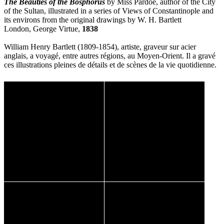
The Beauties of the Bosphorus
by Miss Pardoe, author of the City
of the Sultan, illustrated in a series of Views of Constantinople and
its environs from the original drawings by W. H. Bartlett
London, George Virtue,
1838
William Henry Bartlett (1809-1854), artiste, graveur sur acier
anglais, a voyagé, entre autres régions, au Moyen-Orient. Il a gravé
ces illustrations pleines de détails et de scènes de la vie quotidienne.