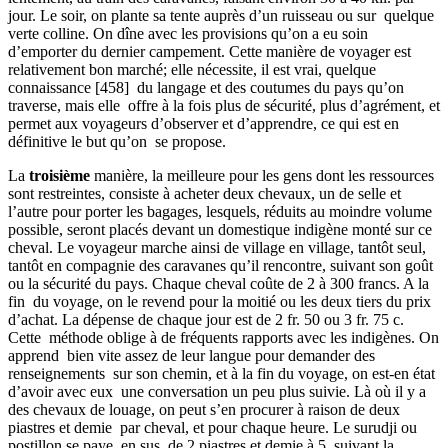
jour. Le soir, on plante sa tente auprès d’un ruisseau ou sur quelque
verte colline. On dîne avec les provisions qu’on a eu soin
d’emporter du dernier campement. Cette manière de voyager est
relativement bon marché; elle nécessite, il est vrai, quelque
connaissance [458] du langage et des coutumes du pays qu’on
traverse, mais elle offre à la fois plus de sécurité, plus d’agrément, et
permet aux voyageurs d’observer et d’apprendre, ce qui est en
définitive le but qu’on se propose.
La
troisième
manière, la meilleure pour les gens dont les ressources
sont restreintes, consiste à acheter deux chevaux, un de selle et
l’autre pour porter les bagages, lesquels, réduits au moindre volume
possible, seront placés devant un domestique indigène monté sur ce
cheval. Le voyageur marche ainsi de village en village, tantôt seul,
tantôt en compagnie des caravanes qu’il rencontre, suivant son goût
ou la sécurité du pays. Chaque cheval coûte de 2 à 300 francs. A la
fin du voyage, on le revend pour la moitié ou les deux tiers du prix
d’achat. La dépense de chaque jour est de 2 fr. 50 ou 3 fr. 75 c.
Cette méthode oblige à de fréquents rapports avec les indigènes. On
apprend bien vite assez de leur langue pour demander des
renseignements sur son chemin, et à la fin du voyage, on est-en état
d’avoir avec eux une conversation un peu plus suivie. Là où il y a
des chevaux de louage, on peut s’en procurer à raison de deux
piastres et demie par cheval, et pour chaque heure. Le surudji ou
postillon se paye en sus, de 2 piastres et demie à 5, suivant la