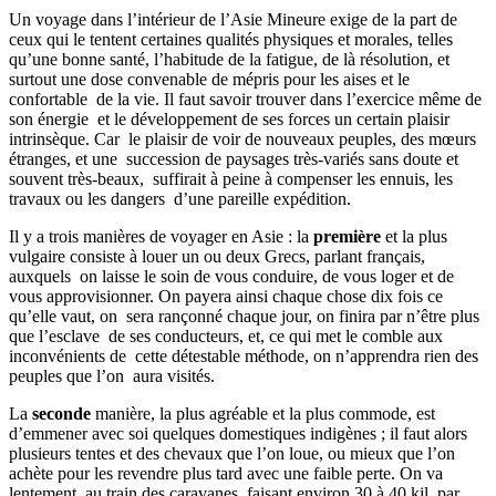
Un voyage dans l’intérieur de l’Asie Mineure exige de la part de
ceux qui le tentent certaines qualités physiques et morales, telles
qu’une bonne santé, l’habitude de la fatigue, de là résolution, et
surtout une dose convenable de mépris pour les aises et le
confortable de la vie. Il faut savoir trouver dans l’exercice même de
son énergie et le développement de ses forces un certain plaisir
intrinsèque. Car le plaisir de voir de nouveaux peuples, des mœurs
étranges, et une succession de paysages très-variés sans doute et
souvent très-beaux, suffirait à peine à compenser les ennuis, les
travaux ou les dangers d’une pareille expédition.
Il y a trois manières de voyager en Asie : la
première
et la plus
vulgaire consiste à louer un ou deux Grecs, parlant français,
auxquels on laisse le soin de vous conduire, de vous loger et de
vous approvisionner. On payera ainsi chaque chose dix fois ce
qu’elle vaut, on sera rançonné chaque jour, on finira par n’être plus
que l’esclave de ses conducteurs, et, ce qui met le comble aux
inconvénients de cette détestable méthode, on n’apprendra rien des
peuples que l’on aura visités.
La
seconde
manière, la plus agréable et la plus commode, est
d’emmener avec soi quelques domestiques indigènes ; il faut alors
plusieurs tentes et des chevaux que l’on loue, ou mieux que l’on
achète pour les revendre plus tard avec une faible perte. On va
lentement, au train des caravanes, faisant environ 30 à 40 kil. par