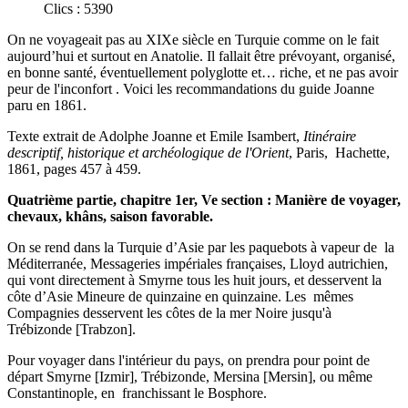
Clics : 5390
On ne voyageait pas au XIXe siècle en Turquie comme on le fait
aujourd’hui et surtout en Anatolie. Il fallait être prévoyant, organisé,
en bonne santé, éventuellement polyglotte et… riche, et ne pas avoir
peur de l'inconfort . Voici les recommandations du guide Joanne
paru en 1861.
Texte extrait de Adolphe Joanne et Emile Isambert,
Itinéraire
descriptif, historique et archéologique de l'Orient
, Paris, Hachette,
1861, pages 457 à 459.
Quatrième partie, chapitre 1er, Ve section : Manière de voyager,
chevaux, khâns, saison favorable.
On se rend dans la Turquie d’Asie par les paquebots à vapeur de la
Méditerranée, Messageries impériales françaises, Lloyd autrichien,
qui vont directement à Smyrne tous les huit jours, et desservent la
côte d’Asie Mineure de quinzaine en quinzaine. Les mêmes
Compagnies desservent les côtes de la mer Noire jusqu'à
Trébizonde [Trabzon].
Pour voyager dans l'intérieur du pays, on prendra pour point de
départ Smyrne [Izmir], Trébizonde, Mersina [Mersin], ou même
Constantinople, en franchissant le Bosphore.