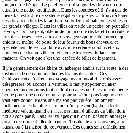
longueur de l’étape. Le palefrenier qui soigne les chevaux a droit
aussi à une petite gratification. Dans les contrées où il n’y a pas de
menzil, c’est-à-dire de système régulier de postes, on trouve à louer
des chevaux chez les kiradjis ou voituriers qui habitent les villes ou
les grands villages. Dans les villes où réside un pacha, on peut aller
le voir, et, s’il se peut, obtenir de lui un ordre (tezkérèh) qui règle le
prix des choses nécessaires aux voyageurs pour cette journée, qui
enjoint au maître de poste de leur fournir de bons chevaux, et
spécialement de les conduire avec une certaine rapidité; et aux
chrétiens de chaque ville ou village de les recevoir dans leurs
maisons. On voit que c’est une espèce de billet de logement.
Il y a généralement des khâns ou auberges établis sur la route à des
distances de deux ou trois heures les uns des autres. Ces
établissements n’offrent aux voyageurs qu’un- abri parfois assez
désagréable, où abonde la vermine. Il faut y apporter ou aller
chercher aux environs tout ce dont on a besoin. C’est une demeure
bonne pour une ou deux nuits ; pour un séjour plus long, mieux
vaut élire domicile dans une maison particulière ; on obtient
facilement une chambre en retour d’un présent (baghchich) de
médiocre valeur, quand on n'est pas muni d’ailleurs du billet dont
nous avons parlé. Dans les villages qui n’ont ni khâns ni auberges,
on a la ressource d’aller demander l’hospitalité aux couvents, aux
papas, ou à la maison du gouverneur. Les dames sont difficilement
admises dans les couvents.