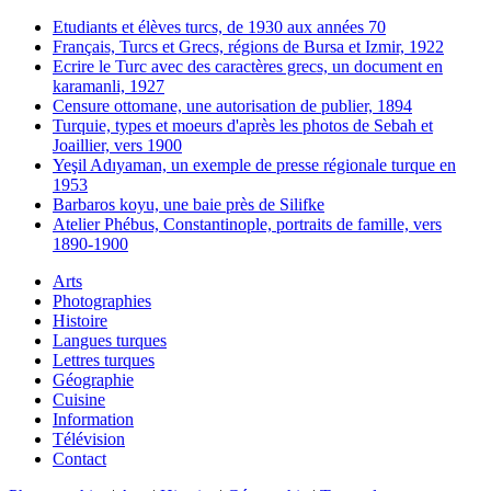
Etudiants et élèves turcs, de 1930 aux années 70
Français, Turcs et Grecs, régions de Bursa et Izmir, 1922
Ecrire le Turc avec des caractères grecs, un document en
karamanli, 1927
Censure ottomane, une autorisation de publier, 1894
Turquie, types et moeurs d'après les photos de Sebah et
Joaillier, vers 1900
Yeşil Adıyaman, un exemple de presse régionale turque en
1953
Barbaros koyu, une baie près de Silifke
Atelier Phébus, Constantinople, portraits de famille, vers
1890-1900
Arts
Photographies
Histoire
Langues turques
Lettres turques
Géographie
Cuisine
Information
Télévision
Contact