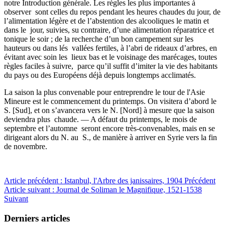
notre Introduction générale. Les règles les plus importantes à
observer sont celles du repos pendant les heures chaudes du jour, de
l’alimentation légère et de l’abstention des alcooliques le matin et
dans le jour, suivies, su contraire, d’une alimentation réparatrice et
tonique le soir ; de la recherche d’un bon campement sur les
hauteurs ou dans lés vallées fertiles, à l’abri de rideaux d’arbres, en
évitant avec soin les lieux bas et le voisinage des marécages, toutes
règles faciles à suivre, parce qu’il suffit d’imiter la vie des habitants
du pays ou des Européens déjà depuis longtemps acclimatés.
La saison la plus convenable pour entreprendre le tour de l'Asie
Mineure est le commencement du printemps. On visitera d’abord le
S. [Sud], et on s’avancera vers le N. [Nord] à mesure que la saison
deviendra plus chaude. — A défaut du printemps, le mois de
septembre et l’automne seront encore très-convenables, mais en se
dirigeant alors du N. au S., de manière à arriver en Syrie vers la fin
de novembre.
Article précédent : Istanbul, l'Arbre des janissaires, 1904
Précédent
Article suivant : Journal de Soliman le Magnifique, 1521-1538
Suivant
Derniers articles