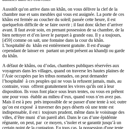
Aussitôt qu'on arrive dans un khân, on vous délivre la clef de la
chambre nue et sans meubles qui vous est assignée. La porte de ces
khâns est fermée au coucher du soleil; passée cette heure, il est
quelquefois difficile de se faire ouvrir ; il faut donc tâcher d’arriver
avant. Il faut avoir soin, en prenant possession de sa chambre, de la
bien nettoyer et d’en laver le parquet à grande eau. Il y a toujours,
[459] comme on sait, une fontaine dans la cour du khân.
L’hospitalité du khân est entièrement gratuite. Il est d'usage
cependant de laisser en partant un petit présent au khandji ou garde
du khân.
A défaut de khâns, ou d’odas, chambres publiques réservées aux
voyageurs dans les villages, quand on traverse les hautes plaines de
l’Asie occupées par les tribus nomades, on peut demander
l’hospitalité à ces peuples qui ne vous la refusent jamais, mais, au
contraire, vous offrent gratuitement les vivres qu'ils ont à leur
disposition. Ils vous font place sous leurs tentes, ou vous en prêtent
une pour vous établir au milieu d’eux, quand vous n’en avez pas.
Mais il est à peu près impossible de se passer d'une tente à soi; outre
qu’on est exposé à traverser des pays déserts où une tente est
indispensable, il est i toujours prudent, même dans le voisinage des
villes, d’être muni d’un pareil abri. Dans le cas d’une épidémie
régnante, on peut, par ce moyen, s’isoler et se garantir jusqu’à un
certain point de la contagion. Eu tous cas, la possession d'une tente