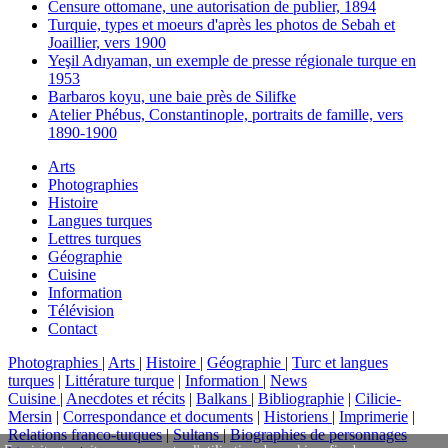
Censure ottomane, une autorisation de publier, 1894
Turquie, types et moeurs d'après les photos de Sebah et
Joaillier, vers 1900
Yeşil Adıyaman, un exemple de presse régionale turque en
1953
Barbaros koyu, une baie près de Silifke
Atelier Phébus, Constantinople, portraits de famille, vers
1890-1900
Arts
Photographies
Histoire
Langues turques
Lettres turques
Géographie
Cuisine
Information
Télévision
Contact
Photographies
|
Arts
|
Histoire
|
Géographie
|
Turc et langues
turques
|
Littérature turque
|
Information
|
News
Cuisine
|
Anecdotes et récits
|
Balkans
|
Bibliographie
|
Cilicie-
Mersin
|
Correspondance et documents
|
Historiens
|
Imprimerie
|
Relations franco-turques
|
Sultans
|
Biographies de personnages