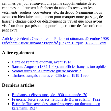
centimes par jour et souvent une prime supplémentaire de 20
centimes, qui leur sert à s'acheter du tabac Ils reçoivent les
vêtements, souliers, couvertures, etc. du dépôt. Néanmoins nous
avons cru bien faire, uniquement pour marquer notre passage, de
laisser à chaque dépôt ou détachement de travail que nous avons
visité un franc par prisonnier, pour lui permettre de s'accorder un
petit extra.
Article précédent : Ouverture du Parlement ottoman, décembre 1908
Précédent
Article suivant : Propriété (La) en Turquie, 1862
Suivant
A lire également
Carte de l'empire ottoman, avant 1914
Sarrou, Auguste (1874-1968), un officier français turcophile
Soldats turcs de la Première guerre mondiale
Timbres français et turcs en Cilicie en 1919-1920
Derniers articles
Etudiants et élèves turcs, de 1930 aux années 70
Français, Turcs et Grecs, régions de Bursa et Izmir, 1922
Ecrire le Turc avec des caractères grecs, un document en
karamanli, 1927