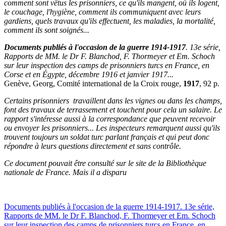
comment sont vêtus les prisonniers, ce qu'ils mangent, où ils logent,
le couchage, l'hygiène, comment ils communiquent avec leurs
gardiens, quels travaux qu'ils effectuent, les maladies, la mortalité,
comment ils sont soignés...
Documents publiés à l'occasion de la guerre 1914-1917
. 13e série,
Rapports de MM. le Dr F. Blanchod, F. Thormeyer et Em. Schoch
sur leur inspection des camps de prisonniers turcs en France, en
Corse et en Égypte, décembre 1916 et janvier 1917...
Genève, Georg, Comité international de la Croix rouge,
1917
, 92 p.
Certains prisonniers travaillent dans les vignes ou dans les champs,
font des travaux de terrassement et touchent pour cela un salaire. Le
rapport s'intéresse aussi à la correspondance que peuvent recevoir
ou envoyer les prisonniers... Les inspecteurs remarquent aussi qu'ils
trouvent toujours un soldat turc parlant français et qui peut donc
répondre à leurs questions directement et sans contrôle.
Ce document pouvait être consulté sur le site de la Bibliothèque
nationale de France. Mais il a disparu
Documents publiés à l'occasion de la guerre 1914-1917. 13e série,
Rapports de MM. le Dr F. Blanchod, F. Thormeyer et Em. Schoch
sur leur inspection des camps de prisonniers turcs en France, en