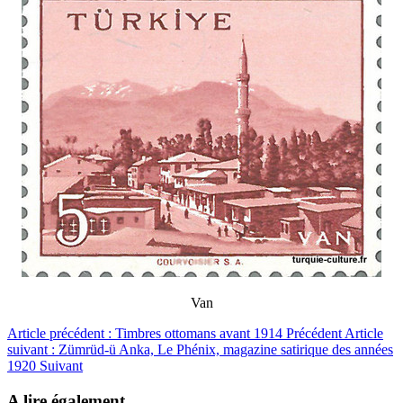
Van
Article précédent : Timbres ottomans avant 1914
Précédent
Article
suivant : Zümrüd-ü Anka, Le Phénix, magazine satirique des années
1920
Suivant
A lire également