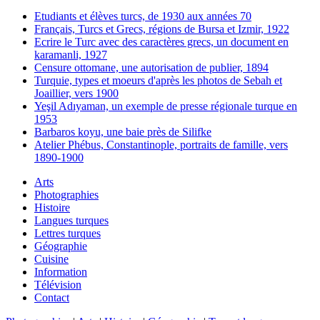
Etudiants et élèves turcs, de 1930 aux années 70
Français, Turcs et Grecs, régions de Bursa et Izmir, 1922
Ecrire le Turc avec des caractères grecs, un document en
karamanli, 1927
Censure ottomane, une autorisation de publier, 1894
Turquie, types et moeurs d'après les photos de Sebah et
Joaillier, vers 1900
Yeşil Adıyaman, un exemple de presse régionale turque en
1953
Barbaros koyu, une baie près de Silifke
Atelier Phébus, Constantinople, portraits de famille, vers
1890-1900
Arts
Photographies
Histoire
Langues turques
Lettres turques
Géographie
Cuisine
Information
Télévision
Contact