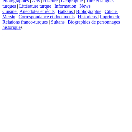
Photographies
|
Arts
|
Histoire
|
Géographie
|
Turc et langues
turques
|
Littérature turque
|
Information
|
News
Cuisine
|
Anecdotes et récits
|
Balkans
|
Bibliographie
|
Cilicie-
Mersin
|
Correspondance et documents
|
Historiens
|
Imprimerie
|
Relations franco-turques
|
Sultans
|
Biographies de personnages
historique
s |