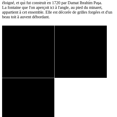
éloigné, et qui fut construit en 1720 par Damat Ibrahim Paşa.
La fontaine que l'on aperçoit ici à l'angle, au pied du minaret,
appartient à cet ensemble. Elle est décorée de grilles forgées et d'un
beau toit à auvent débordant.