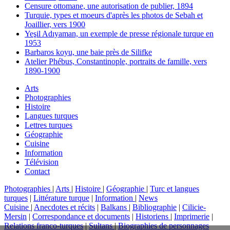
Censure ottomane, une autorisation de publier, 1894
Turquie, types et moeurs d'après les photos de Sebah et
Joaillier, vers 1900
Yeşil Adıyaman, un exemple de presse régionale turque en
1953
Barbaros koyu, une baie près de Silifke
Atelier Phébus, Constantinople, portraits de famille, vers
1890-1900
Arts
Photographies
Histoire
Langues turques
Lettres turques
Géographie
Cuisine
Information
Télévision
Contact
Photographies
|
Arts
|
Histoire
|
Géographie
|
Turc et langues
turques
|
Littérature turque
|
Information
|
News
Cuisine
|
Anecdotes et récits
|
Balkans
|
Bibliographie
|
Cilicie-
Mersin
|
Correspondance et documents
|
Historiens
|
Imprimerie
|
Relations franco-turques
|
Sultans
|
Biographies de personnages