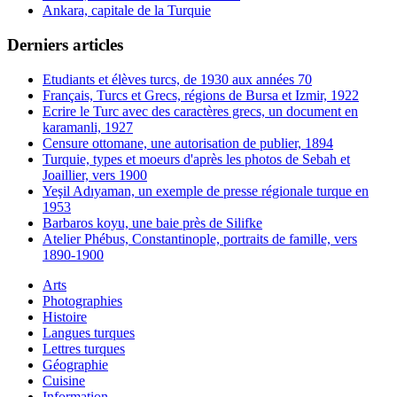
Ankara, capitale de la Turquie
Derniers articles
Etudiants et élèves turcs, de 1930 aux années 70
Français, Turcs et Grecs, régions de Bursa et Izmir, 1922
Ecrire le Turc avec des caractères grecs, un document en
karamanli, 1927
Censure ottomane, une autorisation de publier, 1894
Turquie, types et moeurs d'après les photos de Sebah et
Joaillier, vers 1900
Yeşil Adıyaman, un exemple de presse régionale turque en
1953
Barbaros koyu, une baie près de Silifke
Atelier Phébus, Constantinople, portraits de famille, vers
1890-1900
Arts
Photographies
Histoire
Langues turques
Lettres turques
Géographie
Cuisine
Information