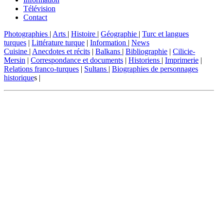
Télévision
Contact
Photographies
|
Arts
|
Histoire
|
Géographie
|
Turc et langues
turques
|
Littérature turque
|
Information
|
News
Cuisine
|
Anecdotes et récits
|
Balkans
|
Bibliographie
|
Cilicie-
Mersin
|
Correspondance et documents
|
Historiens
|
Imprimerie
|
Relations franco-turques
|
Sultans
|
Biographies de personnages
historique
s |