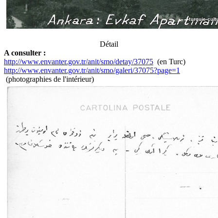
Détail
A consulter :
http://www.envanter.gov.tr/anit/smo/detay/37075
(en Turc)
http://www.envanter.gov.tr/anit/smo/galeri/37075?page=1
(photographies de l'intérieur)