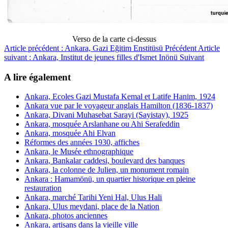
Verso de la carte ci-dessus
Article précédent : Ankara, Gazi Eğitim Enstitüsü
Précédent
Article
suivant : Ankara, Institut de jeunes filles d'Ismet Inönü
Suivant
A lire également
Ankara, Ecoles Gazi Mustafa Kemal et Latife Hanim, 1924
Ankara vue par le voyageur anglais Hamilton (1836-1837)
Ankara, Divani Muhasebat Sarayi (Sayistay), 1925
Ankara, mosquée Arslanhane ou Ahi Serafeddin
Ankara, mosquée Ahi Elvan
Réformes des années 1930, affiches
Ankara, le Musée ethnographique
Ankara, Bankalar caddesi, boulevard des banques
Ankara, la colonne de Julien, un monument romain
Ankara : Hamamönü, un quartier historique en pleine
restauration
Ankara, marché Tarihi Yeni Hal, Ulus Hali
Ankara, Ulus meydani, place de la Nation
Ankara, photos anciennes
Ankara, artisans dans la vieille ville