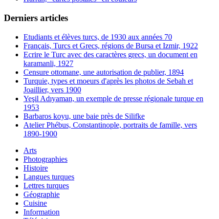
Derniers articles
Etudiants et élèves turcs, de 1930 aux années 70
Français, Turcs et Grecs, régions de Bursa et Izmir, 1922
Ecrire le Turc avec des caractères grecs, un document en
karamanli, 1927
Censure ottomane, une autorisation de publier, 1894
Turquie, types et moeurs d'après les photos de Sebah et
Joaillier, vers 1900
Yeşil Adıyaman, un exemple de presse régionale turque en
1953
Barbaros koyu, une baie près de Silifke
Atelier Phébus, Constantinople, portraits de famille, vers
1890-1900
Arts
Photographies
Histoire
Langues turques
Lettres turques
Géographie
Cuisine
Information