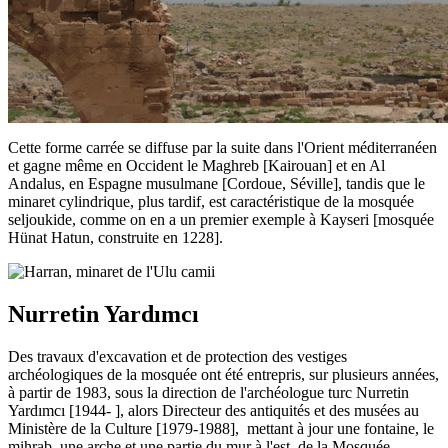
Cette forme carrée se diffuse par la suite dans l'Orient méditerranéen
et gagne même en Occident le Maghreb [Kairouan] et en Al
Andalus, en Espagne musulmane [Cordoue, Séville], tandis que le
minaret cylindrique, plus tardif, est caractéristique de la mosquée
seljoukide, comme on en a un premier exemple à Kayseri [mosquée
Hünat Hatun, construite en 1228].
Nurretin Yardımcı
Des travaux d'excavation et de protection des vestiges
archéologiques de la mosquée ont été entrepris, sur plusieurs années,
à partir de 1983, sous la direction de l'archéologue turc Nurretin
Yardımcı [1944- ], alors Directeur des antiquités et des musées au
Ministère de la Culture [1979-1988], mettant à jour une fontaine, le
mihrab, une arche et une partie du mur à l'est de la Mosquée.