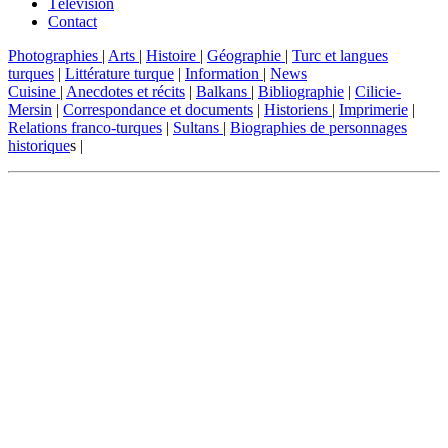
Télévision
Contact
Photographies
|
Arts
|
Histoire
|
Géographie
|
Turc et langues
turques
|
Littérature turque
|
Information
|
News
Cuisine
|
Anecdotes et récits
|
Balkans
|
Bibliographie
|
Cilicie-
Mersin
|
Correspondance et documents
|
Historiens
|
Imprimerie
|
Relations franco-turques
|
Sultans
|
Biographies de personnages
historique
s |