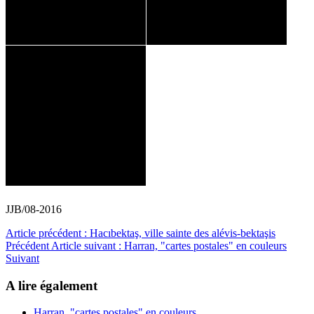
JJB/08-2016
Article précédent : Hacıbektaş, ville sainte des alévis-bektaşis
Précédent
Article suivant : Harran, "cartes postales" en couleurs
Suivant
A lire également
Harran, "cartes postales" en couleurs