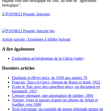
organik veut dire biologique en Turc, au sens de "agriculture
biologique".
Article suivant : Enseignes à Silifke
Suivant
A lire également
Exploration archéologique de la Cilicie (suite)
Derniers articles
Etudiants et élèves turcs, de 1930 aux années 70
Français, Turcs et Grecs, régions de Bursa et Izmir, 1922
Ecrire le Turc avec des caractères grecs, un document en
karamanli, 1927
Censure ottomane, une autorisation de publier, 1894
Turquie, types et moeurs d'après les photos de Sebah et
Joaillier, vers 1900
Yeşil Adıyaman, un exemple de presse régionale turque en