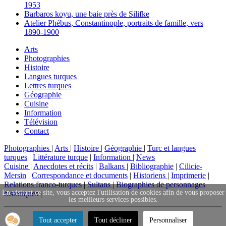
1953
Barbaros koyu, une baie près de Silifke
Atelier Phébus, Constantinople, portraits de famille, vers
1890-1900
Arts
Photographies
Histoire
Langues turques
Lettres turques
Géographie
Cuisine
Information
Télévision
Contact
Photographies
|
Arts
|
Histoire
|
Géographie
|
Turc et langues
turques
|
Littérature turque
|
Information
|
News
Cuisine
|
Anecdotes et récits
|
Balkans
|
Bibliographie
|
Cilicie-
Mersin
|
Correspondance et documents
|
Historiens
|
Imprimerie
|
Relations franco-turques
|
Sultans
|
Biographies de personnages
En visitant ce site, vous acceptez l'utilisation de cookies afin de vous proposer
historique
s |
les meilleurs services possibles.
Tout accepter
Tout décliner
Personnaliser