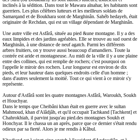
inclinés à la sédition. Dans tout le Mawara alnahar, les habitants sont
guerriers. Les plus célèbres lutteurs et les meilleurs soldats de
Samarqand et de Boukhara sont de Marghinân. Sahéb hedayeh, était
originaire de Rechdan, qui est un village dépendant de Marghinân.
Une autre ville est Asfârâ, située au pied &une montagne. Il y a des
eaux limpides et des jardins agréables. Elle se trouve au sud ouest de
Marghinân, à une distance de neuf agatch. Parmi les différents
arbres fruitiers, on y trouve aussi beaucoup d'amandiers. Toute la
contrée est aride et montagneuse. Au midi de la ville il y a une plaine
entre des collines, qui est remplie de rochers; c'est pourquoi on
l'appelle le miroir des rochers. Leur longueur est environ de dix
pieds, et leur hauteur dans quelques endroits celle d'un homme ;
dans d'autres seulement la moitié. Tout ce qui vient à ce miroir s'y
représente.
Autour d'Asfârâ sont les quatre montagnes Asfârâ, Waroukh, Soukh
et Houchyar.
Dans le temps que Cheibâni khan était en guerre avec le sultan
Mahmoud, khan d'Alâdjâh, et qu'il occupait Tachkand [Tachkent] et
Chahrokhiah, il parvint jusqu'au pied.des montagnes Soukh et
Honchyar. Il le chassa un an après, parce que ce dernier s'était rendu
odieux par sa fierté. Alors je me rendis à Kâbul.