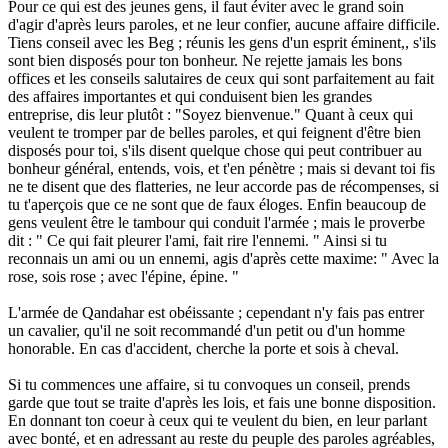
Pour ce qui est des jeunes gens, il faut éviter avec le grand soin
d'agir d'après leurs paroles, et ne leur confier, aucune affaire difficile.
Tiens conseil avec les Beg ; réunis les gens d'un esprit éminent,, s'ils
sont bien disposés pour ton bonheur. Ne rejette jamais les bons
offices et les conseils salutaires de ceux qui sont parfaitement au fait
des affaires importantes et qui conduisent bien les grandes
entreprise, dis leur plutôt : "Soyez bienvenue." Quant à ceux qui
veulent te tromper par de belles paroles, et qui feignent d'être bien
disposés pour toi, s'ils disent quelque chose qui peut contribuer au
bonheur général, entends, vois, et t'en pénètre ; mais si devant toi fis
ne te disent que des flatteries, ne leur accorde pas de récompenses, si
tu t'aperçois que ce ne sont que de faux éloges. Enfin beaucoup de
gens veulent être le tambour qui conduit l'armée ; mais le proverbe
dit : " Ce qui fait pleurer l'ami, fait rire l'ennemi. " Ainsi si tu
reconnais un ami ou un ennemi, agis d'après cette maxime: " Avec la
rose, sois rose ; avec l'épine, épine. "
L'armée de Qandahar est obéissante ; cependant n'y fais pas entrer
un cavalier, qu'il ne soit recommandé d'un petit ou d'un homme
honorable. En cas d'accident, cherche la porte et sois à cheval.
Si tu commences une affaire, si tu convoques un conseil, prends
garde que tout se traite d'après les lois, et fais une bonne disposition.
En donnant ton coeur à ceux qui te veulent du bien, en leur parlant
avec bonté, et en adressant au reste du peuple des paroles agréables,