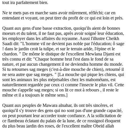
tout ira parfaitement bien.
Ne te mets pas en marche sans avoir mûrement, réfléchi; car en
entendant et voyant, on peut tirer du profit de ce qui est loin et près.
Quant aux gens d'une basse extraction, quoiqu'ils aient de bonnes
moeurs et du talent, il ne faut pas, après avoir soigné leur éducation,
les employer dans les affaires du royaume. Aussi l'illustre Cheikh
Saadi dit: "L'homme vil ne devient pas noble par l'éducation; ô sage
! dans le jardin croit la tulipe, et sur le terrain aride, l'épine et le
chardon. " De môme le distique de l'excellent Mewlana Djami est
très connu et dit: "Chaque homme brut l'est dans le fond de sa
nature, et par aucun changement il ne deviendra homme du monde.
Si tu retournes sag meges (c'est-à-dire mouche de chien), retourné il
ne sera autre que sag meges. " [La mouche qui pique les chiens, qui
sont les animaux les plus méprisables chez les mahométans, est
naturellement regardée par ceux ci comme l'insecte le plus vil. Cette
mouche s'appelle sag meges; si on lit ce mot à rebours , il reste le
même et il a toujours le même sens.]
Quant aux peuples de Mawara alnahar, ils ont très sincères, et
quoiqu'il s'y trouve des gens qui no sont pas d'une grande capacité,
on peut pourtant leur accorder toute confiance. A la sollicitation de
ce flambeau éclatant du palais de la lune, de ce rossignol éloquent
du plus beau jardin des roses, de l'excellent maître Obeïd allah