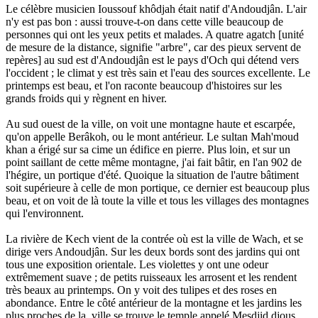
Le célèbre musicien Ioussouf khôdjah était natif d'Andoudjân. L'air
n'y est pas bon : aussi trouve-t-on dans cette ville beaucoup de
personnes qui ont les yeux petits et malades. A quatre agatch [unité
de mesure de la distance, signifie "arbre", car des pieux servent de
repères] au sud est d'Andoudjân est le pays d'Och qui détend vers
l'occident ; le climat y est très sain et l'eau des sources excellente. Le
printemps est beau, et l'on raconte beaucoup d'histoires sur les
grands froids qui y règnent en hiver.
Au sud ouest de la ville, on voit une montagne haute et escarpée,
qu'on appelle Berâkoh, ou le mont antérieur. Le sultan Mah'moud
khan a érigé sur sa cime un édifice en pierre. Plus loin, et sur un
point saillant de cette même montagne, j'ai fait bâtir, en l'an 902 de
l'hégire, un portique d'été. Quoique la situation de l'autre bâtiment
soit supérieure à celle de mon portique, ce dernier est beaucoup plus
beau, et on voit de là toute la ville et tous les villages des montagnes
qui l'environnent.
La rivière de Kech vient de la contrée où est la ville de Wach, et se
dirige vers Andoudjân. Sur les deux bords sont des jardins qui ont
tous une exposition orientale. Les violettes y ont une odeur
extrêmement suave ; de petits ruisseaux les arrosent et les rendent
très beaux au printemps. On y voit des tulipes et des roses en
abondance. Entre le côté antérieur de la montagne et les jardins les
plus proches de la. ville se trouve le temple appelé Mesdjid djous.