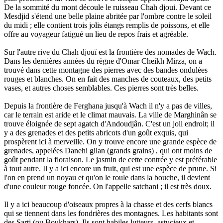
De la sommité du mont découle le ruisseau Chah djoui. Devant ce
Mesdjid s'étend une belle plaine abritée par l'ombre contre le soleil
du midi ; elle contient trois jolis étangs remplis de poissons, et elle
offre au voyageur fatigué un lieu de repos frais et agréable.
Sur l'autre rive du Chah djouï est la frontière des nomades de Wach.
Dans les dernières années du règne d'Omar Cheikh Mirza, on a
trouvé dans cette montagne des pierres avec des bandes ondulées
rouges et blanches. On en fait des manches de couteaux, des petits
vases, et autres choses semblables. Ces pierres sont très belles.
Depuis la frontière de Ferghana jusqu'à Wach il n'y a pas de villes,
car le terrain est aride et le climat mauvais. La ville de Marghinân se
trouve éloignée de sept agatch d'Andoudjân. C'est un joli endroit; il
y a des grenades et des petits abricots d'un goût exquis, qui
prospèrent ici à merveille. On y trouve encore une grande espèce de
grenades, appelées Danehi gilan (grands grains) , qui ont moins de
goût pendant la floraison. Le jasmin de cette contrée y est préférable
à tout autre. Il y a ici encore un fruit, qui est une espèce de prune. Si
l'on en prend un noyau et qu'on le roule dans la bouche, il devient
d'une couleur rouge foncée. On l'appelle satchani ; il est très doux.
Il y a ici beaucoup d'oiseaux propres à la chasse et des cerfs blancs
qui se tiennent dans les fondrières des montagnes. Les habitants sont
des Sarti (ou Boukhars). Ils sont habiles lutteurs, astucieux et