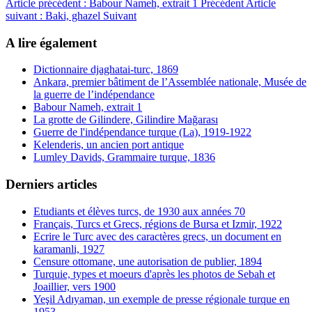
Article précédent : Babour Nameh, extrait 1
Précédent
Article
suivant : Baki, ghazel
Suivant
A lire également
Dictionnaire djaghatai-turc, 1869
Ankara, premier bâtiment de l’Assemblée nationale, Musée de
la guerre de l’indépendance
Babour Nameh, extrait 1
La grotte de Gilindere, Gilindire Mağarası
Guerre de l'indépendance turque (La), 1919-1922
Kelenderis, un ancien port antique
Lumley Davids, Grammaire turque, 1836
Derniers articles
Etudiants et élèves turcs, de 1930 aux années 70
Français, Turcs et Grecs, régions de Bursa et Izmir, 1922
Ecrire le Turc avec des caractères grecs, un document en
karamanli, 1927
Censure ottomane, une autorisation de publier, 1894
Turquie, types et moeurs d'après les photos de Sebah et
Joaillier, vers 1900
Yeşil Adıyaman, un exemple de presse régionale turque en
1953