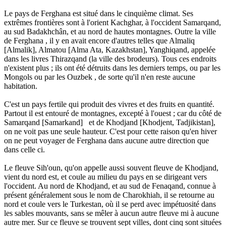
Le pays de Ferghana est situé dans le cinquième climat. Ses
extrêmes frontières sont à l'orient Kachghar, à l'occident Samarqand,
au sud Badakhchân, et au nord de hautes montagnes. Outre la ville
de Ferghana , il y en avait encore d'autres telles que Almaliq
[Almalik], Almatou [Alma Ata, Kazakhstan], Yanghiqand, appelée
dans les livres Thirazqand (la ville des brodeurs). Tous ces endroits
n'existent plus ; ils ont été détruits dans les derniers temps, ou par les
Mongols ou par les Ouzbek , de sorte qu'il n'en reste aucune
habitation.
C'est un pays fertile qui produit des vivres et des fruits en quantité.
Partout il est entouré de montagnes, excepté à l'ouest ; car du côté de
Samarqand [Samarkand] et de Khodjand [Khodjent, Tadjikistan],
on ne voit pas une seule hauteur. C'est pour cette raison qu'en hiver
on ne peut voyager de Ferghana dans aucune autre direction que
dans celle ci.
Le fleuve Sih'oun, qu'on appelle aussi souvent fleuve de Khodjand,
vient du nord est, et coule au milieu du pays en se dirigeant vers
l'occident. Au nord de Khodjand, et au sud de Fenaqand, connue à
présent généralement sous le nom de Charokhiah, il se retourne au
nord et coule vers le Turkestan, où il se perd avec impétuosité dans
les sables mouvants, sans se mêler à aucun autre fleuve mi à aucune
autre mer. Sur ce fleuve se trouvent sept villes, dont cinq sont situées