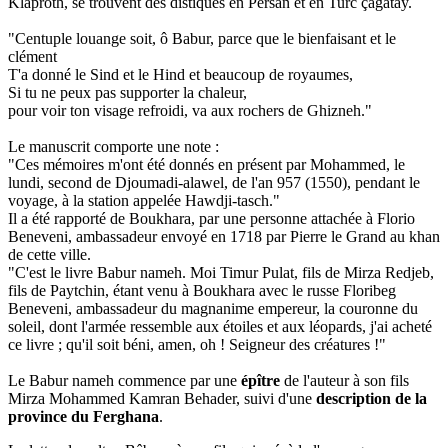
Klaproth, se trouvent des distiques en Persan et en Turc çagatay.
"Centuple louange soit, ô Babur, parce que le bienfaisant et le
clément
T'a donné le Sind et le Hind et beaucoup de royaumes,
Si tu ne peux pas supporter la chaleur,
pour voir ton visage refroidi, va aux rochers de Ghizneh."
Le manuscrit comporte une note :
"Ces mémoires m'ont été donnés en présent par Mohammed, le
lundi, second de Djoumadi-alawel, de l'an 957 (1550), pendant le
voyage, à la station appelée Hawdji-tasch."
Il a été rapporté de Boukhara, par une personne attachée à Florio
Beneveni, ambassadeur envoyé en 1718 par Pierre le Grand au khan
de cette ville.
"C'est le livre Babur nameh. Moi Timur Pulat, fils de Mirza Redjeb,
fils de Paytchin, étant venu à Boukhara avec le russe Floribeg
Beneveni, ambassadeur du magnanime empereur, la couronne du
soleil, dont l'armée ressemble aux étoiles et aux léopards, j'ai acheté
ce livre ; qu'il soit béni, amen, oh ! Seigneur des créatures !"
Le Babur nameh commence par une
épître
de l'auteur à son fils
Mirza Mohammed Kamran Behader, suivi d'une
description de la
province du Ferghana
.