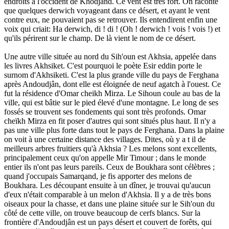
endroits à l'occident de Khodjand. Ce vent est très fort. On raconte
que quelques derwich voyageant dans ce désert, et ayant le vent
contre eux, ne pouvaient pas se retrouver. Ils entendirent enfin une
voix qui criait: Ha derwich, di ! di ! (Oh ! derwich ! vois ! vois !) et
qu'ils périrent sur le champ. De là vient le nom de ce désert.
Une autre ville située au nord du Sih'oun est Akhsia, appelée dans
les livres Akhsiket. C'est pourquoi le poète Esir eddin porte le
surnom d'Akhsiketi. C'est la plus grande ville du pays de Ferghana
après Andoudjân, dont elle est éloignée de neuf agatch à l'ouest. Ce
fut la résidence d'Omar cheikh Mirza. Le Sihoun coule au bas de la
ville, qui est bâtie sur le pied élevé d'une montagne. Le long de ses
fossés se trouvent ses fondements qui sont très profonds. Omar
cheïkh Mirza en fit poser d'autres qui sont situés plus haut. Il n'y a
pas une ville plus forte dans tout le pays de Ferghana. Dans la plaine
on voit à une certaine distance des villages. Dites, où y a t il de
meilleurs arbres fruitiers qu'à Akhsia ? Les melons sont excellents,
principalement ceux qu'on appelle Mir Timour ; dans le monde
entier ils n'ont pas leurs pareils. Ceux de Boukhara sont célèbres ;
quand j'occupais Samarqand, je fis apporter des melons de
Boukhara. Les découpant ensuite à un dîner, je trouvai qu'aucun
d'eux n'était comparable à un melon d'Akhsia. Il y a de très bons
oiseaux pour la chasse, et dans une plaine située sur le Sih'oun du
côté de cette ville, on trouve beaucoup de cerfs blancs. Sur la
frontière d'Andoudjân est un pays désert et couvert de forêts, qui