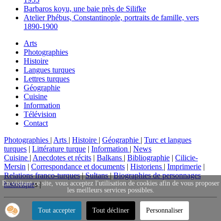
Barbaros koyu, une baie près de Silifke
Atelier Phébus, Constantinople, portraits de famille, vers
1890-1900
Arts
Photographies
Histoire
Langues turques
Lettres turques
Géographie
Cuisine
Information
Télévision
Contact
Photographies
|
Arts
|
Histoire
|
Géographie
|
Turc et langues
turques
|
Littérature turque
|
Information
|
News
Cuisine
|
Anecdotes et récits
|
Balkans
|
Bibliographie
|
Cilicie-
Mersin
|
Correspondance et documents
|
Historiens
|
Imprimerie
|
Relations franco-turques
|
Sultans
|
Biographies de personnages
En visitant ce site, vous acceptez l'utilisation de cookies afin de vous proposer
historique
s |
les meilleurs services possibles.
Tout accepter
Tout décliner
Personnaliser