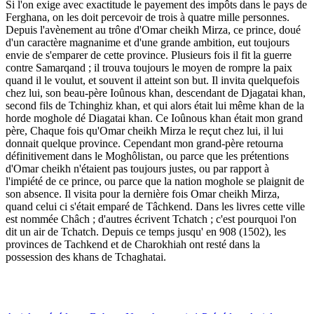
Si l'on exige avec exactitude le payement des impôts dans le pays de
Ferghana, on les doit percevoir de trois à quatre mille personnes.
Depuis l'avènement au trône d'Omar cheikh Mirza, ce prince, doué
d'un caractère magnanime et d'une grande ambition, eut toujours
envie de s'emparer de cette province. Plusieurs fois il fit la guerre
contre Samarqand ; il trouva toujours le moyen de rompre la paix
quand il le voulut, et souvent il atteint son but. Il invita quelquefois
chez lui, son beau-père Ioûnous khan, descendant de Djagatai khan,
second fils de Tchinghiz khan, et qui alors était lui même khan de la
horde moghole dé Diagatai khan. Ce Ioûnous khan était mon grand
père, Chaque fois qu'Omar cheikh Mirza le reçut chez lui, il lui
donnait quelque province. Cependant mon grand­-père retourna
définitivement dans le Moghôlistan, ou parce que les prétentions
d'Omar cheikh n'étaient pas toujours justes, ou par rapport à
l'impiété de ce prince, ou parce que la nation moghole se plaignit de
son absence. Il visita pour la dernière fois Omar cheikh Mirza,
quand celui ci s'était emparé de Tâchkend. Dans les livres cette ville
est nommée Châch ; d'autres écrivent Tchatch ; c'est pourquoi l'on
dit un air de Tchatch. Depuis ce temps jusqu' en 908 (1502), les
provinces de Tachkend et de Charokhiah ont resté dans la
possession des khans de Tchaghatai.