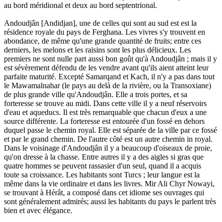
au bord méridional et deux au bord septentrional.
Andoudjân [Andidjan], une de celles qui sont au sud est est la
résidence royale du pays de Ferghana. Les vivres s'y trouvent en
abondance, de même qu'une grande quantité de fruits; entre ces
derniers, les melons et les raisins sont les plus délicieux. Les
premiers ne sont nulle part aussi bon goût qu'à Andoudjân ; mais il y
est sévèrement défendu de les vendre avant qu'ils aient atteint leur
parfaite maturité. Excepté Samarqand et Kach, il n'y a pas dans tout
le Mawamalnahar (le pays au delà de la rivière, ou la Transoxiane)
de plus grande ville qu'Andoudjân. Elle a trois portes, et sa
forteresse se trouve au midi. Dans cette ville il y a neuf réservoirs
d'eau et aqueducs. Il est très remarquable que chacun d'eux a une
source différente. La forteresse est entourée d'un fossé en dehors
duquel passe le chemin royal. Elle est séparée de la ville par ce fossé
et par le grand chemin. De l'autre côté est un autre chemin in royal.
Dans le voisinage d'Andoudjân il y a beaucoup d'oiseaux de proie,
qu'on dresse à la chasse. Entre autres il y a des aigles si gras que
quatre hommes se peuvent rassasier d'un seul, quand il a acquis
toute sa croissance. Les habitants sont Turcs ; leur langue est la
même dans la vie ordinaire et dans les livres. Mir Ali Chyr Nowayi,
se trouvant à Hérât, a composé dans cet idiome ses ouvrages qui
sont généralement admirés; aussi les habitants du pays le parlent très
bien et avec élégance.