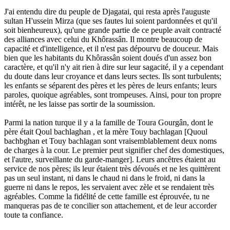
J'ai entendu dire du peuple de Djagatai, qui resta après l'auguste
sultan H'ussein Mirza (que ses fautes lui soient pardonnées et qu'il
soit bienheureux), qu'une grande partie de ce peuple avait contracté
des alliances avec celui du Khôrassân. Il montre beaucoup de
capacité et d'intelligence, et il n'est pas dépourvu de douceur. Mais
bien que les habitants du Khôrassân soient doués d'un assez bon
caractère, et qu'il n'y ait rien à dire sur leur sagacité, il y a cependant
du doute dans leur croyance et dans leurs sectes. Ils sont turbulents;
les enfants se séparent des pères et les pères de leurs enfants; leurs
paroles, quoique agréables, sont trompeuses. Ainsi, pour ton propre
intérêt, ne les laisse pas sortir de la soumission.
Parmi la nation turque il y a la famille de Toura Gourgân, dont le
père était Qoul bachlaghan , et la mère Touy bachlagan [Quoul
bachbghan et Touy bachlagan sont vraisemblablement deux noms
de charges à la cour. Le premier peut signifier chef des domestiques,
et l'autre, surveillante du garde-manger]. Leurs ancêtres étaient au
service de nos pères; ils leur étaient très dévoués et ne les quittèrent
pas un seul instant, ni dans le chaud ni dans le froid, ni dans la
guerre ni dans le repos, les servaient avec zèle et se rendaient très
agréables. Comme la fidélité de cette famille est éprouvée, tu ne
manqueras pas de te concilier son attachement, et de leur accorder
toute ta confiance.