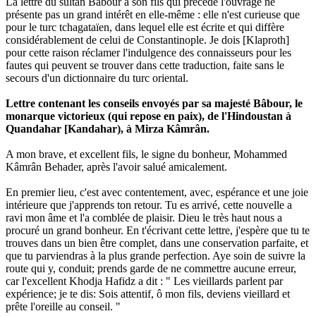
La lettre du sultan Bâbour à son fils qui précède l'ouvrage ne
présente pas un grand intérêt en elle-même : elle n'est curieuse que
pour le turc tchagataïen, dans lequel elle est écrite et qui diffère
considérablement de celui de Constantinople. Je dois [Klaproth]
pour cette raison réclamer l'indulgence des connaisseurs pour les
fautes qui peuvent se trouver dans cette traduction, faite sans le
secours d'un dictionnaire du turc oriental.
Lettre contenant les conseils envoyés par sa majesté Bâbour, le
monarque victorieux (qui repose en paix), de l'Hindoustan à
Quandahar [Kandahar), à Mirza Kâmrân.
A mon brave, et excellent fils, le signe du bonheur, Mohammed
Kâmrân Behader, après l'avoir salué amicalement.
En premier lieu, c'est avec contentement, avec, espérance et une joie
intérieure que j'apprends ton retour. Tu es arrivé, cette nouvelle a
ravi mon âme et l'a comblée de plaisir. Dieu le très­ haut nous a
procuré un grand bonheur. En t'écrivant cette lettre, j'espère que tu te
trouves dans un bien être complet, dans une conserva­tion parfaite, et
que tu parviendras à la plus grande perfection. Aye soin de suivre la
route qui y, conduit; prends garde de ne commettre aucune erreur,
car l'excellent Khodja Hafidz a dit : " Les vieillards parlent par
expérience; je te dis: Sois attentif, ô mon fils, deviens vieillard et
prête l'oreille au conseil. "