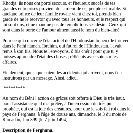
Khodja, ils nous ont porté secours, et l'heureux succès de tes
grandes entreprises provient de l'ardeur de ce, peuple estimable. Si
quelque prince de leur famille royale vient chez toi, prends bien
garde de ne le recevoir qu'avec tous les honneurs, et le respect qui
lui sont dus, et ne manque pas de remplir tous ses désirs. Ceux qui
sont dans la porte de l'amour aiment aussi le nom du bien-aimé.
Pour ce qui concerne l'état actuel de l'Hindoustan tu peux le trouver
dans le Fathi nameh. Ibrahim, qui fut roi de l'Hindoustan, l'avait
remis à son fils. Nous te l'envoyons, ô fils chéri! pour que tu y
puisses apprendre l'état des choses ; réfléchis avec soin sur tes
affaires.
Finalement, quels que soient les accidents qui arrivent, nous t'en
instruirons par un message. Ainsi, adieu.
*********
Au nom du Béni ! action de grâces soit offerte à Dieu le très haut,
pour l'assistance qu'il m'a prêtée, à l'intercession du très pur
prophète, qui est la joie des créatures, pour que je sois fait roi dans le
pays de Ferghana, à l'âge de douze ans, dimanche, le 3 du mois de
Ramadân, l'an 899 [le 7 juin 1494].
Description de Ferghana.