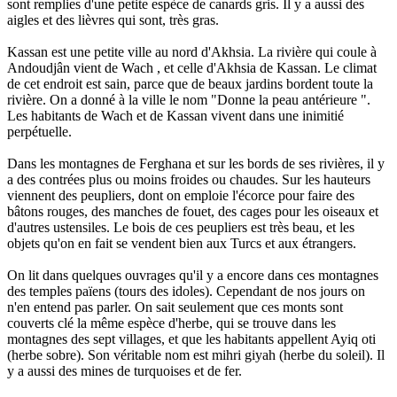
sont remplies d'une petite espèce de canards gris. Il y a aussi des
aigles et des lièvres qui sont, très gras.
Kassan est une petite ville au nord d'Akhsia. La rivière qui coule à
Andoudjân vient de Wach , et celle d'Akhsia de Kassan. Le climat
de cet endroit est sain, parce que de beaux jardins bordent toute la
rivière. On a donné à la ville le nom "Donne la peau antérieure ".
Les habitants de Wach et de Kassan vivent dans une inimitié
perpétuelle.
Dans les montagnes de Ferghana et sur les bords de ses rivières, il y
a des contrées plus ou moins froides ou chaudes. Sur les hauteurs
viennent des peupliers, dont on emploie l'écorce pour faire des
bâtons rouges, des manches de fouet, des cages pour les oiseaux et
d'autres ustensiles. Le bois de ces peupliers est très beau, et les
objets qu'on en fait se vendent bien aux Turcs et aux étrangers.
On lit dans quelques ouvrages qu'il y a encore dans ces montagnes
des temples païens (tours des idoles). Cependant de nos jours on
n'en entend pas parler. On sait seulement que ces monts sont
couverts clé la même espèce d'herbe, qui se trouve dans les
montagnes des sept villages, et que les habitants appellent Ayiq oti
(herbe sobre). Son véritable nom est mihri giyah (herbe du soleil). Il
y a aussi des mines de turquoises et de fer.