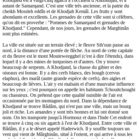
Khodjand est à vingt-cinq agatch à l'occident d'Andoudjân, et à
autant de Samarqand. C'est une ville très ancienne, et la patrie du
cheikh Mossleh eddîn et de Khodjah Kemâl. Les fruits y sont
abondants et excellents. Les grenades de cette ville sont si célèbres,
qu'on dit en proverbe : "Pommes de Samarqand et grenades de
Khodjand." Cependant, de nos jours, les grenades de Marghinân
sont plus estimées.
La ville est située sur un terrain élevé ; le fleuve Sih'oun passe au
nord, à la distance d'une portée de flèche. Au nord de cette capitale
et du fleuve est le mont Mouteweegghel (c'est à dire l'étendu), dans
lequel il y a des mines de turquoises et d'autres. On y trouve
beaucoup de serpents. A Khodjand, la chasse du gibier et des
oiseaux est bonne. Il y a des cerfs blancs, des bough (cervus
elaphus), des marâl (autre grande espèce de cerfs), des aigles et
beaucoup de lièvres. L'air y est malsain et d'une mauvaise influence
sur les yeux ; c'est pourquoi on appelle les habitants Tchouitchoughi
ou chassieux. On prétend que cette qualité nuisible de l'air est
occasionnée par les montagnes du nord. Dans la dépendance de
Khodjand se trouve Bâdâm, qui n'est pas une ville, mais un bourg
joli et riche. Les amandes y sont très bonnes et lui ont donné son
nom. On les transporte jusqu'à Hormouz et dans l'Inde Cet endroit
se trouve à cinq ou six agatch à l'est de Khodjand. Entre cette ville et
Bâdâm, il y a le désert appelé Haderwich. Il y souffle toujours un
vent qui vient de Mârghinân, situé à l'orient, et qui arrive à tous les