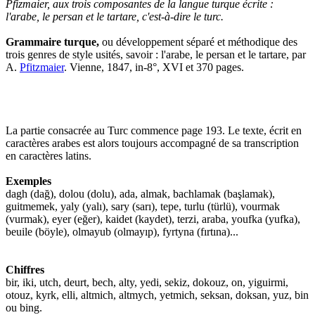
Pfizmaier, aux trois composantes de la langue turque écrite :
l'arabe, le persan et le tartare, c'est-à-dire le turc.
Grammaire turque,
ou développement séparé et méthodique des
trois genres de style usités, savoir : l'arabe, le persan et le tartare, par
A.
Pfitzmaier
. Vienne, 1847, in-8°, XVI et 370 pages.
La partie consacrée au Turc commence page 193. Le texte, écrit en
caractères arabes est alors toujours accompagné de sa transcription
en caractères latins.
Exemples
dagh (dağ), dolou (dolu), ada, almak, bachlamak (başlamak),
guitmemek, yaly (yalı), sary (sarı), tepe, turlu (türlü), vourmak
(vurmak), eyer (eğer), kaidet (kaydet), terzi, araba, youfka (yufka),
beuile (böyle), olmayub (olmayıp), fyrtyna (fırtına)...
Chiffres
bir, iki, utch, deurt, bech, alty, yedi, sekiz, dokouz, on, yiguirmi,
otouz, kyrk, elli, altmich, altmych, yetmich, seksan, doksan, yuz, bin
ou bing.