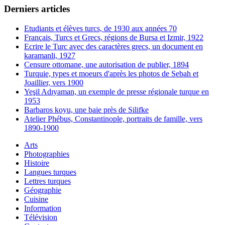
Derniers articles
Etudiants et élèves turcs, de 1930 aux années 70
Français, Turcs et Grecs, régions de Bursa et Izmir, 1922
Ecrire le Turc avec des caractères grecs, un document en
karamanli, 1927
Censure ottomane, une autorisation de publier, 1894
Turquie, types et moeurs d'après les photos de Sebah et
Joaillier, vers 1900
Yeşil Adıyaman, un exemple de presse régionale turque en
1953
Barbaros koyu, une baie près de Silifke
Atelier Phébus, Constantinople, portraits de famille, vers
1890-1900
Arts
Photographies
Histoire
Langues turques
Lettres turques
Géographie
Cuisine
Information
Télévision