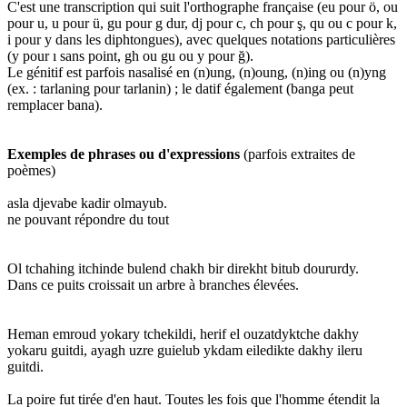
C'est une transcription qui suit l'orthographe française (eu pour ö, ou
pour u, u pour ü, gu pour g dur, dj pour c, ch pour ş, qu ou c pour k,
i pour y dans les diphtongues), avec quelques notations particulières
(y pour ı sans point, gh ou gu ou y pour ğ).
Le génitif est parfois nasalisé en (n)ung, (n)oung, (n)ing ou (n)yng
(ex. : tarlaning pour tarlanin) ; le datif également (banga peut
remplacer bana).
Exemples de phrases ou d'expressions
(parfois extraites de
poèmes)
asla djevabe kadir olmayub.
ne pouvant répondre du tout
Ol tchahing itchinde bulend chakh bir direkht bitub doururdy.
Dans ce puits croissait un arbre à branches élevées.
Heman emroud yokary tchekildi, herif el ouzatdyktche dakhy
yokaru guitdi, ayagh uzre guielub ykdam eiledikte dakhy ileru
guitdi.
La poire fut tirée d'en haut. Toutes les fois que l'homme étendit la