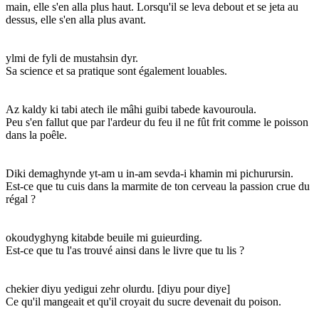
main, elle s'en alla plus haut. Lorsqu'il se leva debout et se jeta au
dessus, elle s'en alla plus avant.
ylmi de fyli de mustahsin dyr.
Sa science et sa pratique sont également louables.
Az kaldy ki tabi atech ile mâhi guibi tabede kavouroula.
Peu s'en fallut que par l'ardeur du feu il ne fût frit comme le poisson
dans la poêle.
Diki demaghynde yt-am u in-am sevda-i khamin mi pichurursin.
Est-ce que tu cuis dans la marmite de ton cerveau la passion crue du
régal ?
okoudyghyng kitabde beuile mi guieurding.
Est-ce que tu l'as trouvé ainsi dans le livre que tu lis ?
chekier diyu yedigui zehr olurdu. [diyu pour diye]
Ce qu'il mangeait et qu'il croyait du sucre devenait du poison.