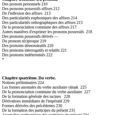
Des pronom personnels 210
Des pronoms possessifs affixes 212
De l'inflexion des affixes 213
Des particularités euphoniques des affixes 214
Des particularités orthographiques des affixes 215
De la prononciation commune des affixes 217
Autres manières d'exprimer les pronoms possessifs 218
Des pronoms possessifs dérivés —
Du pronom réciproque 219
Des pronoms démonstratifs 220
Des pronoms interrogatifs et relatifs 221
Des pronoms indéterminés 222
*
Chapitre quatrième. Du verbe.
Notions préliminaires 224
Les formes anomales du verbe auxiliaire olmak 225
De la prononciation commune du verbe auxiliaire 227
De la formation générale des racines 228
Dérivations immédiates de l'impératif 229
Formes dérivées des précédentes 230
De la formation des participes du présent 231
Anomalies euphoniques des participes du présent 234