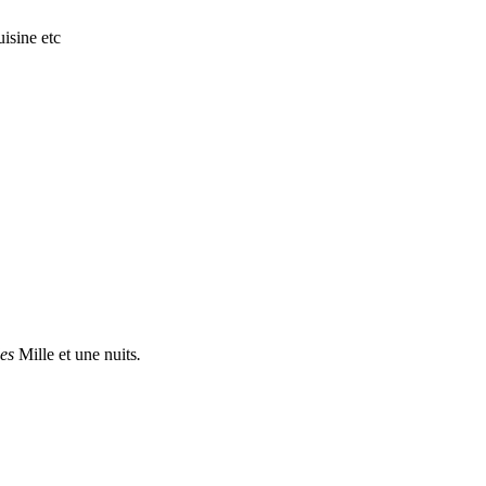
isine etc
des
Mille et une nuits
.