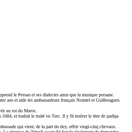
pprend le Persan et ses dialectes ainsi que la musique persane.
tre ans et aide les ambassadeurs français Nointel et Guilleragues.
oyée au roi du Maroc.
4, et traduit le traité en Turc. Il y fit insérer le titre de padişa
sade qui vient, de la part du dey, offrir vingt-cinq chevaux.
ns. La régence de Tripoli ayant été forcée également de demander