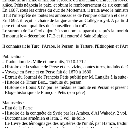
grâce, Pétis négocia la paix, et obtint le remboursement de six cent mill
En 1687, sous les ordres du duc de Mortemart, il traita avec le minist
Il fut l'interprète de toutes les ambassades de l'empire ottoman et des 
En 1692, il reçut la chaire de langue arabe au Collège royal. A partir 
père et lui sont qualifiés de "conseillers du roi".
Le surnom de La Croix ajouté à son nom n'apparut qu'après la mort d
Il mourut le 4 décembre 1713 et fut enterré à Saint-Sulpice.
Il connaissait le Turc, l'Arabe, le Persan, le Tartare, l'Ethiopien et l'A
Publications
- Traduction des Mille et une nuits, 1710-1712
- Histoire de la sultane de Perse et des vizirs, contes turcs, traduits 
- Voyage en Syrie et en Perse fait de 1670 à 1680
- Extrait du Journal de François Pétis publié par M. Langlès à la suit
- Histoire de Timur Bec... traduite du persan
- Histoire de Louis XIV par les médailles traduite en Persan et présen
- Eloge historique de François Petis (son père)
Manuscrits :
- Etat de la Perse
- Histoire de la conquête de Syrie par les Arabes, d'Al Wakedy, 2 vol.
- Dictionnaire arménien et latin, 3 vol. in-folio
- Le Livre des témoignages des mystères de l'unité, par Hamza, traduit