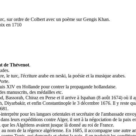
urc, sur ordre de Colbert avec un poème sur Gengis Khan.
roix en 1710
nt de Thévenot
.
tudes.
ire, le turc, l'écriture arabe en neski, la poésie et la musique arabes.
Porte.
 Louis XIV en Hollande pour contrer la propagande hollandaise.
 des manuscrits, des médailles etc.
d, Bassorah, Chiraz en Perse et il arrive à Ispahan (8 août 1674) où il a
h, Diyarbakir, et enfin Constantinople le 3 décembre 1676. Il y reste qua
1681.
e-interprète pour les langues orientales et secrétaire de l'ambassade env
 leurs expéditions contre Alger, il sert à la négociation de la paix en 168
), que les Algériens avaient jusque là donné au roi de France.
u nom de la régence algérienne. En 1685, il accompagne une autre ambas
ntre Tunis, qui demanda et obtint la paix, il en traduisit les conditio