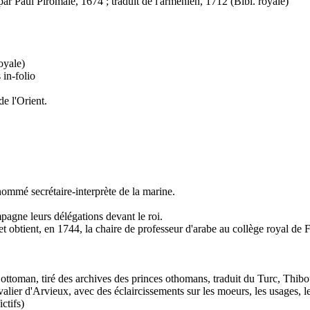
par Paul Piromale, 1674 ; traduit de l'arménien, 1712 (Bibl. royale)
oyale)
 in-folio
de l'Orient.
 nommé secrétaire-interprète de la marine.
ompagne leurs délégations devant le roi.
et obtient, en 1744, la chaire de professeur d'arabe au collège royal de 
e ottoman, tiré des archives des princes othomans, traduit du Turc, Thibo
lier d'Arvieux, avec des éclaircissements sur les moeurs, les usages, les
ctifs)