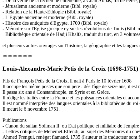
- De la vérité de la recherche chrétienne, à Chah Abbas, roi de Perse, 
- Jérusalemn ancienne et moderne (Bibl. royale)
- Relation de la Haute-Ethiopie (Bibl. royale)
- L'Egypte ancienne et moderne (Bibl. royale)
- Histoire des antiquités d'Egypte, 1700 (Bibl. royale)
- Mémoire sur l'Eglise grecque ey sur les révolutions de Tunis (Bibl. r
- Bibliothèque orientale de Hadji Khalfa, traduit du turc, en 3 volumes
et plusieurs autres ouvrages sur l'histoire, la géographie et les langues 
************
Louis-Alexandre-Marie Petis de la Croix (1698-1751)
Fils de François Petis de la Croix, il nait à Paris le 10 février 1698
Il occupe les même postes que son père : dès l'âge de seize ans, il est
Il passa six ans à Constantinople, en Syrie et en Grèce.
Il rédige les traités entre la France et les puissances orientales et acc
Il est nommé interprète des langues orientales à la bibliothèque du roi 
Il meurt le 6 novembre 1751.
Publications
- Canon du sultan Soliman II, ou Etat politique et militaire de l'empir
- Lettres critiques de Mehemet-Effendi, au sujet des Mémoires du cheva
Ahmed Frengui, renégat flamand, 1735 (l'auteur et le traducteur sont fi