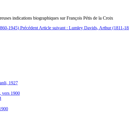
euses indications biographiques sur François Pétis de la Croix
 (1860-1945)
Précédent
Article suivant : Lumley Davids, Arthur (1811-1
anli, 1927
r, vers 1900
3
-1900