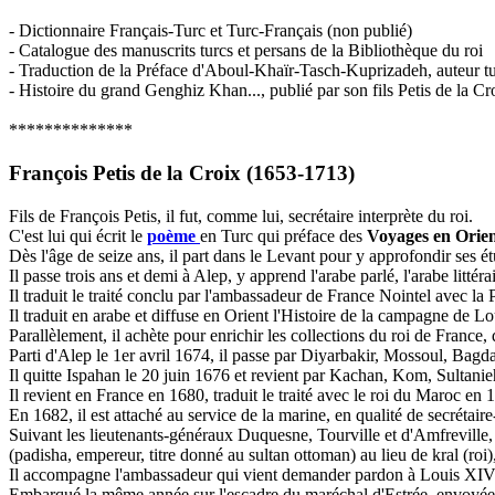
- Dictionnaire Français-Turc et Turc-Français (non publié)
- Catalogue des manuscrits turcs et persans de la Bibliothèque du roi
- Traduction de la Préface d'Aboul-Khaïr-Tasch-Kuprizadeh, auteur t
- Histoire du grand Genghiz Khan..., publié par son fils Petis de la C
**************
François Petis de la Croix (1653-1713)
Fils de François Petis, il fut, comme lui, secrétaire interprète du roi.
C'est lui qui écrit le
poème
en Turc qui préface des
Voyages en Orie
Dès l'âge de seize ans, il part dans le Levant pour y approfondir ses é
Il passe trois ans et demi à Alep, y apprend l'arabe parlé, l'arabe littéra
Il traduit le traité conclu par l'ambassadeur de France Nointel avec la 
Il traduit en arabe et diffuse en Orient l'Histoire de la campagne de
Parallèlement, il achète pour enrichir les collections du roi de France,
Parti d'Alep le 1er avril 1674, il passe par Diyarbakir, Mossoul, Bagda
Il quitte Ispahan le 20 juin 1676 et revient par Kachan, Kom, Sultanie
Il revient en France en 1680, traduit le traité avec le roi du Maroc en 
En 1682, il est attaché au service de la marine, en qualité de secrétair
Suivant les lieutenants-généraux Duquesne, Tourville et d'Amfreville, dans
(padisha, empereur, titre donné au sultan ottoman) au lieu de kral (roi
Il accompagne l'ambassadeur qui vient demander pardon à Louis XIV a
Embarqué la même année sur l'escadre du maréchal d'Estrée, envoyée co