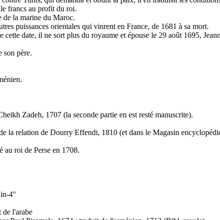
e francs au profit du roi.
re de la marine du Maroc.
autres puissances orientales qui vinrent en France, de 1681 à sa mort.
de cette date, il ne sort plus du royaume et épouse le 29 août 1695, Jea
e son père.
rménien.
de Cheikh Zadeh, 1707 (la seconde partie en est resté manuscrite).
e de la relation de Dourry Effendi, 1810 (et dans le Magasin encyclopéd
té au roi de Perse en 1708.
 in-4°
 de l'arabe