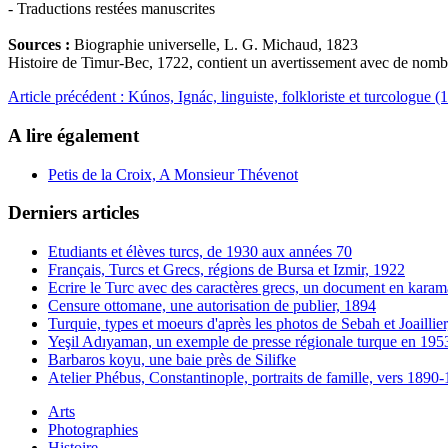
- Traductions restées manuscrites
Sources :
Biographie universelle, L. G. Michaud, 1823
Histoire de Timur-Bec, 1722, contient un avertissement avec de nombr
Article précédent : Kúnos, Ignác, linguiste, folkloriste et turcologue
A lire également
Petis de la Croix, A Monsieur Thévenot
Derniers articles
Etudiants et élèves turcs, de 1930 aux années 70
Français, Turcs et Grecs, régions de Bursa et Izmir, 1922
Ecrire le Turc avec des caractères grecs, un document en karam
Censure ottomane, une autorisation de publier, 1894
Turquie, types et moeurs d'après les photos de Sebah et Joaillie
Yeşil Adıyaman, un exemple de presse régionale turque en 195
Barbaros koyu, une baie près de Silifke
Atelier Phébus, Constantinople, portraits de famille, vers 1890
Arts
Photographies
Histoire