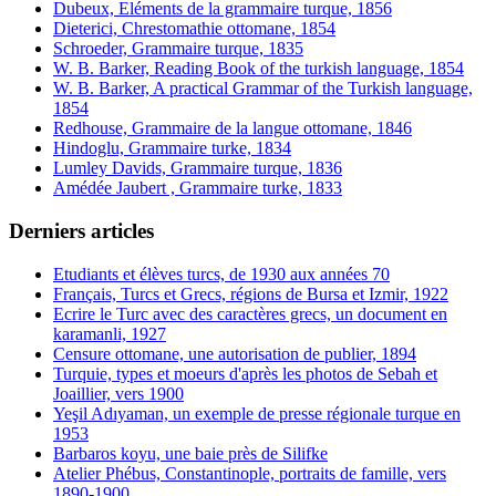
Dubeux, Eléments de la grammaire turque, 1856
Dieterici, Chrestomathie ottomane, 1854
Schroeder, Grammaire turque, 1835
W. B. Barker, Reading Book of the turkish language, 1854
W. B. Barker, A practical Grammar of the Turkish language,
1854
Redhouse, Grammaire de la langue ottomane, 1846
Hindoglu, Grammaire turke, 1834
Lumley Davids, Grammaire turque, 1836
Amédée Jaubert , Grammaire turke, 1833
Derniers articles
Etudiants et élèves turcs, de 1930 aux années 70
Français, Turcs et Grecs, régions de Bursa et Izmir, 1922
Ecrire le Turc avec des caractères grecs, un document en
karamanli, 1927
Censure ottomane, une autorisation de publier, 1894
Turquie, types et moeurs d'après les photos de Sebah et
Joaillier, vers 1900
Yeşil Adıyaman, un exemple de presse régionale turque en
1953
Barbaros koyu, une baie près de Silifke
Atelier Phébus, Constantinople, portraits de famille, vers
1890-1900