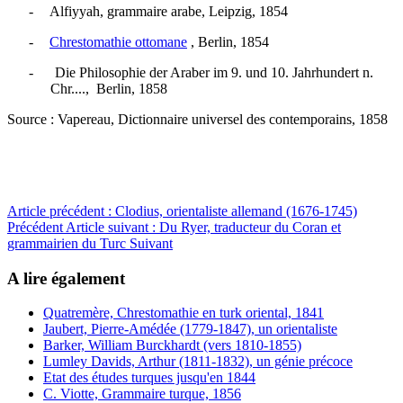
-
Alfiyyah, grammaire arabe, Leipzig, 1854
-
Chrestomathie ottomane
, Berlin, 1854
- Die Philosophie der Araber im 9. und 10. Jahrhundert n.
Chr...., Berlin, 1858
Source : Vapereau, Dictionnaire universel des contemporains, 1858
Article précédent : Clodius, orientaliste allemand (1676-1745)
Précédent
Article suivant : Du Ryer, traducteur du Coran et
grammairien du Turc
Suivant
A lire également
Quatremère, Chrestomathie en turk oriental, 1841
Jaubert, Pierre-Amédée (1779-1847), un orientaliste
Barker, William Burckhardt (vers 1810-1855)
Lumley Davids, Arthur (1811-1832), un génie précoce
Etat des études turques jusqu'en 1844
C. Viotte, Grammaire turque, 1856