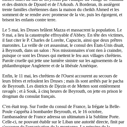
et des districts de Djourd et de l'Arkoub. A Borderan, ils assiègent
trente familles chrétiennes dans la maison du cheikh Ahmed et les
somment de se rendre avec promesse de la vie, puis les égorgent, et
brisent les enfants contre terre.
Le 5 mai, les Druses brûlent Mazza et massacrent la population. Le
9 mai, a lieu la catastrophe effroyable d'Abbey. En tête des victimes,
il faut citer le P. Charles de Lorelte, Capucin, ainsi que deux prêtres
maronites. La veille de cet assassinat, le consul des États-Unis disait,
à Beyrouth, dans un salon : Nos missionnaires n'ont rien à craindre,
puisque ce sont les Druses qui mettent le feu aux villages chrétiens.
Parole cruelle qui jette une lumière sinistre sur les agissements de la
philanthropique Angleterre et de la libérale Amérique.
Enfin, le 11 mai, les chrétiens de l'Ouest accourent au secours de
leurs frères et refoulent les Druses ; mais ils sont arrêtés par le pacha
de Beyrouth. Les districts de Djezin et de Metten sont entièrement
ravagés ; et à Souk, à cinq heures de Beyrouth, on jette en prison le
drogman du consulat français.
C'en était trop. Sur l'ordre du consul de France, la frégate la Belle-
Poule s'apprêta à bombarder Beyrouth, et, le 16 octobre,
l'ambassadeur de France adressa un ultimatum à la Sublime Porte.
Celle-ci, ne pouvant établir sur le Liban une autorité directe, finit par
s'occuper de l'organisation de la montagne. Le principe de la