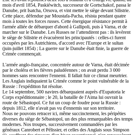
mois d'avril 1854, Paskiéwitch, successeur de Gortschakof, passa le
Danube, prit Isatcha, Orsova, et vint mettre le siège devant Silistrie.
Cette place, défendue par Moustafa-Pacha, résista pendant quatre
mois à toutes les forces russes. Cette énergique résistance permit à
l'armée alliée de débarquer d'abord à Gallipoli, puis à Varna, et de
marcher sur le Danube. Les Russes ne l’attendirent pas : ils levèrent
le siège de Silistrie et évacuèrent les principautés : celles-ci furent
occupées par les Autrichiens, d'accord avec l'Europe et le sultan
(juin-juillet 1854) ; La guerre sur le Danube était finie, la guerre de
Crimée commençait.
L'armée anglo-française, concentrée autour de Varna, était décimée
par le choléra et les fièvres paludéennes ; on avait perdu 3 000
hommes sans rencontrer l'ennemi. Il fallait fuir ce climat meurtrier.
Les Anglais indiquaient la Crimée comme le point vulnérable de la
Russie : l'expédition fut résolue.
Le 14 septembre, 500 navires débarquaient auprès d'Eupatoria le
Corps expéditionnaire ; le 20, la bataille de l'Aima lui ouvrait la
route de Sébastopol. Ce fut un coup de foudre pour la Russie :
depuis 1812, elle n'avait pas vu d'ennemis sur son territoire.
Nous ne pouvons retracer ici, même succinctement, les péripéties
diverses du siège de Sébastopol, un des plus remarquables des temps
modernes. Nos troupes, successivement commandées par les
généraux Canrobert et Pélissier, et celles des Anglais sous Simpson