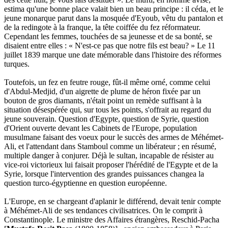
estima qu'une bonne place valait bien un beau principe : il céda, et le
jeune monarque parut dans la mosquée d'Eyoub, vêtu du pantalon et
de la redingote à la franque, la tête coiffée du fez réformateur.
Cependant les femmes, touchées de sa jeunesse et de sa bonté, se
disaient entre elles : « N'est-ce pas que notre fils est beau? » Le 11
juillet 1839 marque une date mémorable dans l'histoire des réformes
turques.
Toutefois, un fez en feutre rouge, fût-il même orné, comme celui
d'Abdul-Medjid, d'un aigrette de plume de héron fixée par un
bouton de gros diamants, n'était point un remède suffisant à la
situation désespérée qui, sur tous les points, s'offrait au regard du
jeune souverain. Question d'Egypte, question de Syrie, question
d'Orient ouverte devant les Cabinets de l'Europe, population
musulmane faisant des voeux pour le succès des armes de Méhémet-
Ali, et l'attendant dans Stamboul comme un libérateur ; en résumé,
multiple danger à conjurer. Déjà le sultan, incapable de résister au
vice-roi victorieux lui faisait proposer l'hérédité de l'Egypte et de la
Syrie, lorsque l'intervention des grandes puissances changea la
question turco-égyptienne en question européenne.
L'Europe, en se chargeant d'aplanir le différend, devait tenir compte
à Méhémet-Ali de ses tendances civilisatrices. On le comprit à
Constantinople. Le ministre des Affaires étrangères, Reschid-Pacha