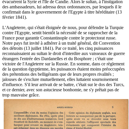
évacuèrent la Syrie et l'île de Candie. Alors le sultan, à l'instigation
des ambassadeurs, lui adressa deux ordonnances, par lesquels il le
confirmait dans le gouvernement de l'Egypte à titre héréditaire (13
février 1841).
L'Angleterre, qui s'était éloignée de nous, pour défendre la Turquie
contre l'Egypte, sentit bientôt la nécessité de se rapprocher de la
France pour garantir Constantinople contre le protectorat russe.
Notre pays fut invité à adhérer à un traité général, dit Convention
des détroits (13 juillet 1841). Par ce traité, les cinq puissances
reconnaissaient au sultan le droit d'interdire aux vaisseaux de guerre
étrangers l'entrée des Dardanelles et du Bosphore ; c'était une
victoire de l'Angleterre sur la Russie. En somme, dans ce règlement
de la question égyptienne, les puissances étaient moins préoccupées
des prétentions des belligérants que de leurs propres rivalités ;
jalouses de s'exclure mutuellement, elles luttaient sournoisement
d'influence. S'il leur arrivait de se battre, c'était sur le dos des Turcs,
et ce dernier, avec son astucieuse bonhomie, ne s'y prêtait pas de
trop mauvaise grâce.