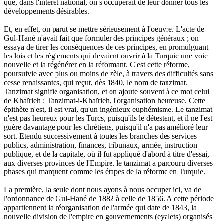
que, dans l'intérêt national, on s'occuperait de leur donner tous les
développements désirables.
Et, en effet, on parut se mettre sérieusement à l'oeuvre. L'acte de
Gul-Hané n'avait fait que formuler des principes généraux ; on
essaya de tirer les conséquences de ces principes, en promulguant
les lois et les règlements qui devaient ouvrir à la Turquie une voie
nouvelle et la régénérer en la réformant. C'est cette réforme,
poursuivie avec plus ou moins de zèle, à travers des difficultés sans
cesse renaissantes, qui reçut, dès 1840, le nom de tanzimat.
Tanzimat signifie organisation, et on ajoute souvent à ce mot celui
de Khaïrieh : Tanzimat-i-Khaïrieh, l'organisation heureuse. Cette
épithète n'est, il est vrai, qu'un ingénieux euphémisme. Le tanzimat
n'est pas heureux pour les Turcs, puisqu'ils le détestent, et il ne l'est
guère davantage pour les chrétiens, puisqu'il n'a pas amélioré leur
sort. Etendu successivement à toutes les branches des services
publics, administration, finances, tribunaux, armée, instruction
publique, et de la capitale, où il fut appliqué d'abord à titre d'essai,
aux diverses provinces de l'Empire, le tanzimat a parcouru diverses
phases qui marquent comme les étapes de la réforme en Turquie.
La première, la seule dont nous ayons à nous occuper ici, va de
l'ordonnance de Gul-Hané de 1882 à celle de 1856. A cette période
appartiennent la réorganisation de l'armée qui date de 1843, la
nouvelle division de l'empire en gouvernements (eyalets) organisés