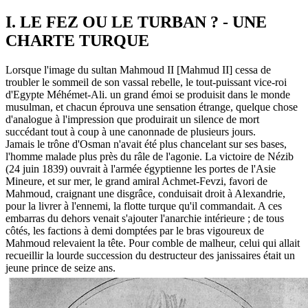
I. LE FEZ OU LE TURBAN ? - UNE
CHARTE TURQUE
Lorsque l'image du sultan Mahmoud II [Mahmud II] cessa de
troubler le sommeil de son vassal rebelle, le tout-puissant vice-roi
d'Egypte Méhémet-Ali. un grand émoi se produisit dans le monde
musulman, et chacun éprouva une sensation étrange, quelque chose
d'analogue à l'impression que produirait un silence de mort
succédant tout à coup à une canonnade de plusieurs jours.
Jamais le trône d'Osman n'avait été plus chancelant sur ses bases,
l'homme malade plus près du râle de l'agonie. La victoire de Nézib
(24 juin 1839) ouvrait à l'armée égyptienne les portes de l'Asie
Mineure, et sur mer, le grand amiral Achmet-Fevzi, favori de
Mahmoud, craignant une disgrâce, conduisait droit à Alexandrie,
pour la livrer à l'ennemi, la flotte turque qu'il commandait. A ces
embarras du dehors venait s'ajouter l'anarchie intérieure ; de tous
côtés, les factions à demi domptées par le bras vigoureux de
Mahmoud relevaient la tête. Pour comble de malheur, celui qui allait
recueillir la lourde succession du destructeur des janissaires était un
jeune prince de seize ans.