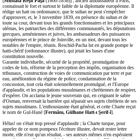
[
Mustafa Reşit Paşa
(1800-1858)] , ancien ambassadeur à Paris,
connaissait le fort et surtout le faible de la diplomatie européenne. Il
rédige un hatt ou ordonnance, que le sultan ne peut s'empêcher
d'approuver, et, le 3 novembre 1839, en présence du sultan et de
toute sa cour, devant tous les grands fonctionnaires et les principaux
ulémas, les patriarches des différentes communautés, les députations
grecques, arméniennes et juives, les ambassadeurs des puissances
européennes et le prince de Joinville, en un mot, devant tous les
notables de l'empire, réunis. Reschid-Pacha lut en grande pompe le
hatti-chérif (ordonnance illustre), qui jetait les bases d'une
constitution nouvelle.
Garantie individuelle, sécurité de la propriété, promulgation de
codes de lois, réforme de la perception des impôts, organisation des
tribunaux, construction de voies de communication par terre et par
eau, amélioration du régime de police, condamnation de la
concussion, tout cela était solennellement promulgué, et l'Europe
d'applaudir, et les populations musulmanes et chrétiennes de respirer,
d'espérer. On acclama le jeune souverain qui, en ceignant le sabre
d'Osman, renversait la barrière qui séparait ses sujets chrétiens de ses
sujets musulmans. L'enthousiasme était général, et cette Charte reçut
le nom de Gul-Hané [
Fermânı, Gülhane Hatt-ı Şerif-î
].
Hélas! on s'était trop pressé d'applaudir ; la Charte turque, pour
appeler de ce nom pompeux l'écriture illustre, devait rester lettre
morte, elle n'eut qu'un résultat, - ses auteurs mêmes n'en espéraient