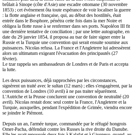
brûlait à Sinope (côte d'Asie) une escadre ottomane (30 novembre
1853) ; cet événement ôta toute espérance de voir localiser la guerre
: la flotte anglaise et française, qui, au début des hostilités, était
entrée dans le Bosphore, pénétra cette fois dans la mer Noire et
obligea la flotte russe à se renfermer dans ses ports. Napoléon III fit
une dernière tentative de conciliation ; par une lettre autographe, en
date du 29 janvier 1854, il proposa au tsar de faire signer entre la
Russie et la Turquie une convention qui serait ensuite soumise aux
puissances. Nicolas refusa. La France et l'Angleterre lui adressèrent
alors un ultimatum exigeant l'évacuation des principautés (27
février).
Le tzar rappela ses ambassadeurs de Londres et de Paris et accepta
la lutte.
Les deux puissances, déjà rapprochées par les circonstances,
signèrent un traité avec le sultan (12 mars) ; elles s'engagèrent, par la
convention de Londres (10 avril) à ne pas traiter séparément.
L'Autriche et la Prusse conclurent une convention de neutralité (20
avril). Nicolas restait donc seul contre la France, l'Angleterre et la
Turquie, auxquelles, pendant l'expédition de Grimée, viendra encore
se joindre le Piémont.
Depuis un an, l'armée turque, commandée par le réfugié hongrois
Omer-Pacha, défendait contre les Russes la rive droite du Danube.
Elle les avait repoussés deux fois à Kalafat et à Giurgevo, quand, au