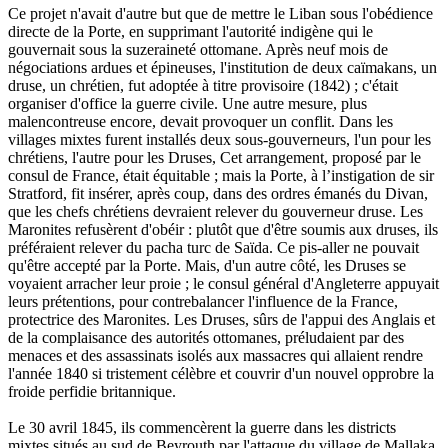
Ce projet n'avait d'autre but que de mettre le Liban sous l'obédience
directe de la Porte, en supprimant l'autorité indigène qui le
gouvernait sous la suzeraineté ottomane. Après neuf mois de
négociations ardues et épineuses, l'institution de deux caïmakans, un
druse, un chrétien, fut adoptée à titre provisoire (1842) ; c'était
organiser d'office la guerre civile. Une autre mesure, plus
malencontreuse encore, devait provoquer un conflit. Dans les
villages mixtes furent installés deux sous-gouverneurs, l'un pour les
chrétiens, l'autre pour les Druses, Cet arrangement, proposé par le
consul de France, était équitable ; mais la Porte, à l’instigation de sir
Stratford, fit insérer, après coup, dans des ordres émanés du Divan,
que les chefs chrétiens devraient relever du gouverneur druse. Les
Maronites refusèrent d'obéir : plutôt que d'être soumis aux druses, ils
préféraient relever du pacha turc de Saïda. Ce pis-aller ne pouvait
qu'être accepté par la Porte. Mais, d'un autre côté, les Druses se
voyaient arracher leur proie ; le consul général d'Angleterre appuyait
leurs prétentions, pour contrebalancer l'influence de la France,
protectrice des Maronites. Les Druses, sûrs de l'appui des Anglais et
de la complaisance des autorités ottomanes, préludaient par des
menaces et des assassinats isolés aux massacres qui allaient rendre
l'année 1840 si tristement célèbre et couvrir d'un nouvel opprobre la
froide perfidie britannique.
Le 30 avril 1845, ils commencèrent la guerre dans les districts
mixtes situés au sud de Beyrouth par l'attaque du village de Mallaka