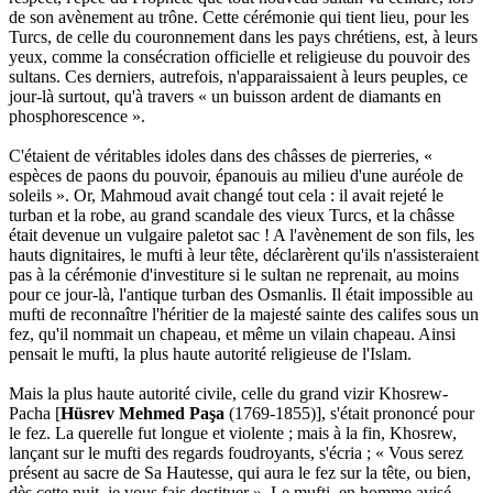
de son avènement au trône. Cette cérémonie qui tient lieu, pour les
Turcs, de celle du couronnement dans les pays chrétiens, est, à leurs
yeux, comme la consécration officielle et religieuse du pouvoir des
sultans. Ces derniers, autrefois, n'apparaissaient à leurs peuples, ce
jour-là surtout, qu'à travers « un buisson ardent de diamants en
phosphorescence ».
C'étaient de véritables idoles dans des châsses de pierreries, «
espèces de paons du pouvoir, épanouis au milieu d'une auréole de
soleils ». Or, Mahmoud avait changé tout cela : il avait rejeté le
turban et la robe, au grand scandale des vieux Turcs, et la châsse
était devenue un vulgaire paletot sac ! A l'avènement de son fils, les
hauts dignitaires, le mufti à leur tête, déclarèrent qu'ils n'assisteraient
pas à la cérémonie d'investiture si le sultan ne reprenait, au moins
pour ce jour-là, l'antique turban des Osmanlis. Il était impossible au
mufti de reconnaître l'héritier de la majesté sainte des califes sous un
fez, qu'il nommait un chapeau, et même un vilain chapeau. Ainsi
pensait le mufti, la plus haute autorité religieuse de l'Islam.
Mais la plus haute autorité civile, celle du grand vizir Khosrew-
Pacha [
Hüsrev Mehmed Paşa
(1769-1855)], s'était prononcé pour
le fez. La querelle fut longue et violente ; mais à la fin, Khosrew,
lançant sur le mufti des regards foudroyants, s'écria ; « Vous serez
présent au sacre de Sa Hautesse, qui aura le fez sur la tête, ou bien,
dès cette nuit, je vous fais destituer ». Le mufti, en homme avisé,