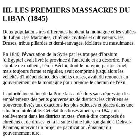
III. LES PREMIERS MASSACRES DU
LIBAN (1845)
Deux populations très différentes habitent la montagne et les vallées
du Liban : les Maronites, chrétiens civilisés et cultivateurs, les
Druses, tribus pillardes et demi-sauvages, idolâtres ou musulmanes.
En 1840, l'évacuation de la Syrie par les troupes d'Ibrahim
[d'Egypte] avait livré la province à l'anarchie et au désordre. Pour
comble de malheur, l'émir Béchir, dont le pouvoir, parfois cruel,
mais toujours ferme et régulier, avait comprimé jusqu'alors les
velléités d'indépendance des cheiks druses, avait dû renoncer au
gouvernement de la montagne pour prendre le chemin de l'exil.
L'autorité incertaine de la Porte laissa dès lors sans répression les
empiétements des petits gouverneurs de districts: les chrétiens se
trouvèrent livrés aux exactions les plus odieuses et placés dans une
situation intolérable. Cet état de choses amena, en 1841, un
soulèvement dans les districts mixtes, c'est-à-dire composés de
chrétiens et de druses, et, à la suite d'une lutte sanglante à Déir-el-
Khamar, intervint un projet de pacification, émanant du
gouvernement turc.