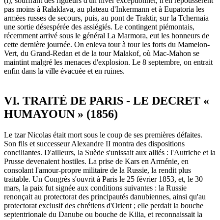
(i), souffrant des rigueurs d'un hiver exceptionnel, n'en repoussèrent
pas moins à Ralaklava, au plateau d'Inkermann et à Eupatoria les
armées russes de secours, puis, au pont de Traktir, sur la Tchernaia
une sortie désespérée des assiégiés. Le contingent piémontais,
récemment arrivé sous le général La Marmora, eut les honneurs de
cette dernière journée. On enleva tour à tour les forts du Mamelon-
Vert, du Grand-Redan et de la tour Malakof, où Mac-Mahon se
maintint malgré les menaces d'explosion. Le 8 septembre, on entrait
enfin dans la ville évacuée et en ruines.
VI. TRAITÉ DE PARIS - LE DECRET «
HUMAYOUN » (1856)
Le tzar Nicolas était mort sous le coup de ses premières défaites.
Son fils et successeur Alexandre II montra des dispositions
conciliantes. D'ailleurs, la Suède s'unissait aux alliés : l'Autriche et la
Prusse devenaient hostiles. La prise de Kars en Arménie, en
consolant l'amour-propre militaire de la Russie, la rendit plus
traitable. Un Congrès s'ouvrit à Paris le 25 février 1853, et, le 30
mars, la paix fut signée aux conditions suivantes : la Russie
renonçait au protectorat des principautés danubiennes, ainsi qu'au
protectorat exclusif des chrétiens d'Orient ; elle perdait la bouche
septentrionale du Danube ou bouche de Kilia, et reconnaissait la