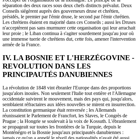
séparation des deux races sous deux chefs distincts prévalut. Deux
Conseils siégèrent auprès des gouverneurs druse et chrétien,
présidés, le premier par l'émir druse, le second par l'émir chrétien.
Les chrétiens étaient en majorité dans ces Conseils ; aussi les Druses
n'acceptèrent pas sans murmurer cette organisation qui leur arrachait
leur proie ; le Liban continua à s'agiter sourdement jusqu'au jour où
une immense tuerie de chrétiens dut, cette fois, amener l'intervention
armée de la France.
IV. LA BOSNIE ET L'HERZÉGOVINE -
REVOLUTION DANS LES
PRINCIPAUTÉS DANUBIENNES
La révolution de 1848 vint ébranler l'Europe dans des proportions
jusqu'alors inouïes. Non seulement l'Italie tout entière et l'Allemagne
occidentale suivirent le mouvement, mais des pays qui, jusqu'alors,
semblaient réfractaires aux idées nouvelles se mirent en insurrection.
La constitution germanique était renversée ; les Allemands
réunissaient le Parlement de Francfort, les Slaves, le Congrès de
Prague ; la Hongrie se soulevait à la voix de Kossuth. L'ébranlement
se propageait sur toutes les frontières de la Turquie, depuis le
Monténégro et la Bosnie jusqu'aux principautés danubiennes :
jamais ce qu'on a appelé le réveil des nationalités n'avait été aussi