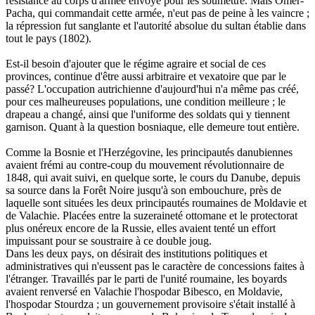
résistance au corps d'armée envoyé pour les soumettre. Mais Omer-
Pacha, qui commandait cette armée, n'eut pas de peine à les vaincre ;
la répression fut sanglante et l'autorité absolue du sultan établie dans
tout le pays (1802).
Est-il besoin d'ajouter que le régime agraire et social de ces
provinces, continue d'être aussi arbitraire et vexatoire que par le
passé? L'occupation autrichienne d'aujourd'hui n'a même pas créé,
pour ces malheureuses populations, une condition meilleure ; le
drapeau a changé, ainsi que l'uniforme des soldats qui y tiennent
garnison. Quant à la question bosniaque, elle demeure tout entière.
Comme la Bosnie et l'Herzégovine, les principautés danubiennes
avaient frémi au contre-coup du mouvement révolutionnaire de
1848, qui avait suivi, en quelque sorte, le cours du Danube, depuis
sa source dans la Forêt Noire jusqu'à son embouchure, près de
laquelle sont situées les deux principautés roumaines de Moldavie et
de Valachie. Placées entre la suzeraineté ottomane et le protectorat
plus onéreux encore de la Russie, elles avaient tenté un effort
impuissant pour se soustraire à ce double joug.
Dans les deux pays, on désirait des institutions politiques et
administratives qui n'eussent pas le caractère de concessions faites à
l'étranger. Travaillés par le parti de l'unité roumaine, les boyards
avaient renversé en Valachie l'hospodar Bibesco, en Moldavie,
l'hospodar Stourdza ; un gouvernement provisoire s'était installé à