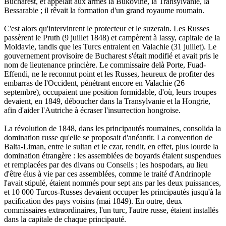
Bucharest, et appelait aux armes la Bukovine, la Transylvanie, la
Bessarabie ; il rêvait la formation d'un grand royaume roumain.
C'est alors qu'intervinrent le protecteur et le suzerain. Les Russes
passèrent le Pruth (9 juillet 1848) et campèrent à Iassy, capitale de la
Moldavie, tandis que les Turcs entraient en Valachie (31 juillet). Le
gouvernement provisoire de Bucharest s'était modifié et avait pris le
nom de lieutenance princière. Le commissaire delà Porte, Fuad-
Effendi, ne le reconnut point et les Russes, heureux de profiter des
embarras de l'Occident, pénétrant encore en Valachie (26
septembre), occupaient une position formidable, d'où, leurs troupes
devaient, en 1849, déboucher dans la Transylvanie et la Hongrie,
afin d'aider l'Autriche à écraser l'insurrection hongroise.
La révolution de 1848, dans les principautés roumaines, consolida la
domination russe qu'elle se proposait d'anéantir. La convention de
Balta-Liman, entre le sultan et le czar, rendit, en effet, plus lourde la
domination étrangère : les assemblées de boyards étaient suspendues
et remplacées par des divans ou Conseils ; les hospodars, au lieu
d'être élus à vie par ces assemblées, comme le traité d'Andrinople
l'avait stipulé, étaient nommés pour sept ans par les deux puissances,
et 10 000 Turcos-Russes devaient occuper les principautés jusqu'à la
pacification des pays voisins (mai 1849). En outre, deux
commissaires extraordinaires, l'un turc, l'autre russe, étaient installés
dans la capitale de chaque principauté.