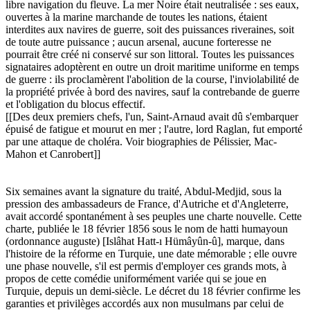
libre navigation du fleuve. La mer Noire était neutralisée : ses eaux,
ouvertes à la marine marchande de toutes les nations, étaient
interdites aux navires de guerre, soit des puissances riveraines, soit
de toute autre puissance ; aucun arsenal, aucune forteresse ne
pourrait être créé ni conservé sur son littoral. Toutes les puissances
signataires adoptèrent en outre un droit maritime uniforme en temps
de guerre : ils proclamèrent l'abolition de la course, l'inviolabilité de
la propriété privée à bord des navires, sauf la contrebande de guerre
et l'obligation du blocus effectif.
[[Des deux premiers chefs, l'un, Saint-Arnaud avait dû s'embarquer
épuisé de fatigue et mourut en mer ; l'autre, lord Raglan, fut emporté
par une attaque de choléra. Voir biographies de Pélissier, Mac-
Mahon et Canrobert]]
Six semaines avant la signature du traité, Abdul-Medjid, sous la
pression des ambassadeurs de France, d'Autriche et d'Angleterre,
avait accordé spontanément à ses peuples une charte nouvelle. Cette
charte, publiée le 18 février 1856 sous le nom de hatti humayoun
(ordonnance auguste) [Islâhat Hatt-ı Hümâyûn-û], marque, dans
l'histoire de la réforme en Turquie, une date mémorable ; elle ouvre
une phase nouvelle, s'il est permis d'employer ces grands mots, à
propos de cette comédie uniformément variée qui se joue en
Turquie, depuis un demi-siècle. Le décret du 18 février confirme les
garanties et privilèges accordés aux non musulmans par celui de