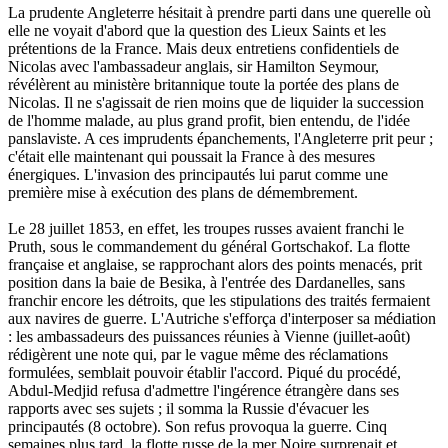
La prudente Angleterre hésitait à prendre parti dans une querelle où
elle ne voyait d'abord que la question des Lieux Saints et les
prétentions de la France. Mais deux entretiens confidentiels de
Nicolas avec l'ambassadeur anglais, sir Hamilton Seymour,
révélèrent au ministère britannique toute la portée des plans de
Nicolas. Il ne s'agissait de rien moins que de liquider la succession
de l'homme malade, au plus grand profit, bien entendu, de l'idée
panslaviste. A ces imprudents épanchements, l'Angleterre prit peur ;
c'était elle maintenant qui poussait la France à des mesures
énergiques. L'invasion des principautés lui parut comme une
première mise à exécution des plans de démembrement.
Le 28 juillet 1853, en effet, les troupes russes avaient franchi le
Pruth, sous le commandement du général Gortschakof. La flotte
française et anglaise, se rapprochant alors des points menacés, prit
position dans la baie de Besika, à l'entrée des Dardanelles, sans
franchir encore les détroits, que les stipulations des traités fermaient
aux navires de guerre. L'Autriche s'efforça d'interposer sa médiation
: les ambassadeurs des puissances réunies à Vienne (juillet-août)
rédigèrent une note qui, par le vague même des réclamations
formulées, semblait pouvoir établir l'accord. Piqué du procédé,
Abdul-Medjid refusa d'admettre l'ingérence étrangère dans ses
rapports avec ses sujets ; il somma la Russie d'évacuer les
principautés (8 octobre). Son refus provoqua la guerre. Cinq
semaines plus tard, la flotte russe de la mer Noire surprenait et