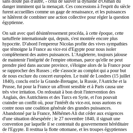
sans doute pas d'autre, - celui de sauver la dynastie d'Osman du
danger imminent qui la menaçait. Ces concessions à l'esprit du siècle
furent accueillies comme un gage de renaissance, et les puissances
se hâtèrent de combiner une action collective pour régler la question
égyptienne.
On sait avec quel désintéressement procéda, à cette époque, cette
tartufferie internationale qui, depuis, s'est montrée encore plus
hypocrite. D'abord l'empereur Nicolas profite des vives sympathies
que témoigne la France au vice-roi d'Egypte pour nous isoler
complètement des autres puissances. L'Angleterre, toujours jalouse
de maintenir l'intégrité de l'empire ottoman, parce qu'elle ne peut
prendre pied dans aucune province, s'éloigne alors de la France pour
se rapprocher des Russes ; elle s'associe au complot qui a pour but
de nous exclure du concert européen. Le traité de Londres (15 juillet
1840), conclu ent1e la Grande-Bretagne, la Russie, l'Autriche et la
Prusse, fut pour la France un affront sensible et à Paris causa une
très vive irritation. On redoutait à bon droit l'intervention des
Anglais, des Autrichiens et des Turcs en Syrie, et l'on pouvait
craindre un conflit où, pour l'intérêt du vice-roi, nous aurions eu
contre nous une coalition générale des grandes puissances.
Abandonné par la France, Méhémet-Ali dut céder aux exigences
d'une situation désespérée ; le 27 novembre 1840, il signait une
convention par laquelle il se contentait du gouvernement héréditaire
de l'Egypte. Il restitua la flotte ottomane, et les troupes égyptiennes