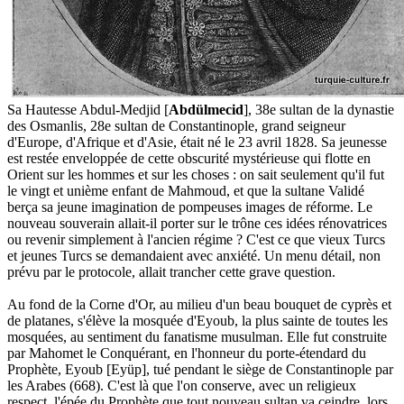
Sa Hautesse Abdul-Medjid [
Abdülmecid
], 38e sultan de la dynastie
des Osmanlis, 28e sultan de Constantinople, grand seigneur
d'Europe, d'Afrique et d'Asie, était né le 23 avril 1828. Sa jeunesse
est restée enveloppée de cette obscurité mystérieuse qui flotte en
Orient sur les hommes et sur les choses : on sait seulement qu'il fut
le vingt et unième enfant de Mahmoud, et que la sultane Validé
berça sa jeune imagination de pompeuses images de réforme. Le
nouveau souverain allait-il porter sur le trône ces idées rénovatrices
ou revenir simplement à l'ancien régime ? C'est ce que vieux Turcs
et jeunes Turcs se demandaient avec anxiété. Un menu détail, non
prévu par le protocole, allait trancher cette grave question.
Au fond de la Corne d'Or, au milieu d'un beau bouquet de cyprès et
de platanes, s'élève la mosquée d'Eyoub, la plus sainte de toutes les
mosquées, au sentiment du fanatisme musulman. Elle fut construite
par Mahomet le Conquérant, en l'honneur du porte-étendard du
Prophète, Eyoub [Eyüp], tué pendant le siège de Constantinople par
les Arabes (668). C'est là que l'on conserve, avec un religieux
respect, l'épée du Prophète que tout nouveau sultan va ceindre, lors