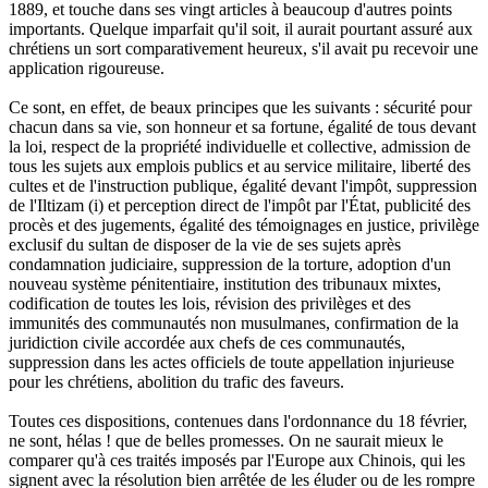
1889, et touche dans ses vingt articles à beaucoup d'autres points
importants. Quelque imparfait qu'il soit, il aurait pourtant assuré aux
chrétiens un sort comparativement heureux, s'il avait pu recevoir une
application rigoureuse.
Ce sont, en effet, de beaux principes que les suivants : sécurité pour
chacun dans sa vie, son honneur et sa fortune, égalité de tous devant
la loi, respect de la propriété individuelle et collective, admission de
tous les sujets aux emplois publics et au service militaire, liberté des
cultes et de l'instruction publique, égalité devant l'impôt, suppression
de l'Iltizam (i) et perception direct de l'impôt par l'État, publicité des
procès et des jugements, égalité des témoignages en justice, privilège
exclusif du sultan de disposer de la vie de ses sujets après
condamnation judiciaire, suppression de la torture, adoption d'un
nouveau système pénitentiaire, institution des tribunaux mixtes,
codification de toutes les lois, révision des privilèges et des
immunités des communautés non musulmanes, confirmation de la
juridiction civile accordée aux chefs de ces communautés,
suppression dans les actes officiels de toute appellation injurieuse
pour les chrétiens, abolition du trafic des faveurs.
Toutes ces dispositions, contenues dans l'ordonnance du 18 février,
ne sont, hélas ! que de belles promesses. On ne saurait mieux le
comparer qu'à ces traités imposés par l'Europe aux Chinois, qui les
signent avec la résolution bien arrêtée de les éluder ou de les rompre