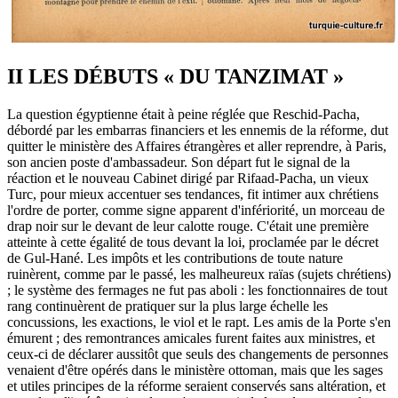
II LES DÉBUTS « DU TANZIMAT »
La question égyptienne était à peine réglée que Reschid-Pacha,
débordé par les embarras financiers et les ennemis de la réforme, dut
quitter le ministère des Affaires étrangères et aller reprendre, à Paris,
son ancien poste d'ambassadeur. Son départ fut le signal de la
réaction et le nouveau Cabinet dirigé par Rifaad-Pacha, un vieux
Turc, pour mieux accentuer ses tendances, fit intimer aux chrétiens
l'ordre de porter, comme signe apparent d'infériorité, un morceau de
drap noir sur le devant de leur calotte rouge. C'était une première
atteinte à cette égalité de tous devant la loi, proclamée par le décret
de Gul-Hané. Les impôts et les contributions de toute nature
ruinèrent, comme par le passé, les malheureux raïas (sujets chrétiens)
; le système des fermages ne fut pas aboli : les fonctionnaires de tout
rang continuèrent de pratiquer sur la plus large échelle les
concussions, les exactions, le viol et le rapt. Les amis de la Porte s'en
émurent ; des remontrances amicales furent faites aux ministres, et
ceux-ci de déclarer aussitôt que seuls des changements de personnes
venaient d'être opérés dans le ministère ottoman, mais que les sages
et utiles principes de la réforme seraient conservés sans altération, et