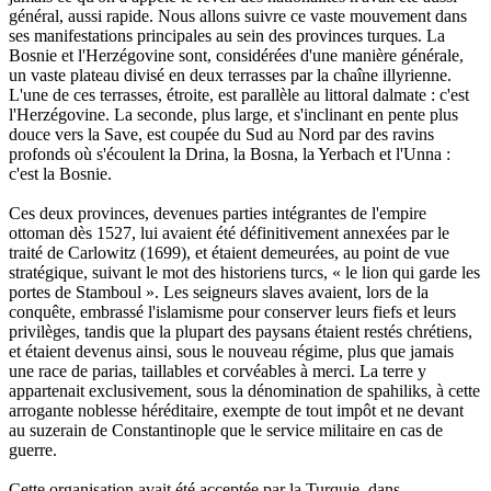
général, aussi rapide. Nous allons suivre ce vaste mouvement dans
ses manifestations principales au sein des provinces turques. La
Bosnie et l'Herzégovine sont, considérées d'une manière générale,
un vaste plateau divisé en deux terrasses par la chaîne illyrienne.
L'une de ces terrasses, étroite, est parallèle au littoral dalmate : c'est
l'Herzégovine. La seconde, plus large, et s'inclinant en pente plus
douce vers la Save, est coupée du Sud au Nord par des ravins
profonds où s'écoulent la Drina, la Bosna, la Yerbach et l'Unna :
c'est la Bosnie.
Ces deux provinces, devenues parties intégrantes de l'empire
ottoman dès 1527, lui avaient été définitivement annexées par le
traité de Carlowitz (1699), et étaient demeurées, au point de vue
stratégique, suivant le mot des historiens turcs, « le lion qui garde les
portes de Stamboul ». Les seigneurs slaves avaient, lors de la
conquête, embrassé l'islamisme pour conserver leurs fiefs et leurs
privilèges, tandis que la plupart des paysans étaient restés chrétiens,
et étaient devenus ainsi, sous le nouveau régime, plus que jamais
une race de parias, taillables et corvéables à merci. La terre y
appartenait exclusivement, sous la dénomination de spahiliks, à cette
arrogante noblesse héréditaire, exempte de tout impôt et ne devant
au suzerain de Constantinople que le service militaire en cas de
guerre.
Cette organisation avait été acceptée par la Turquie, dans