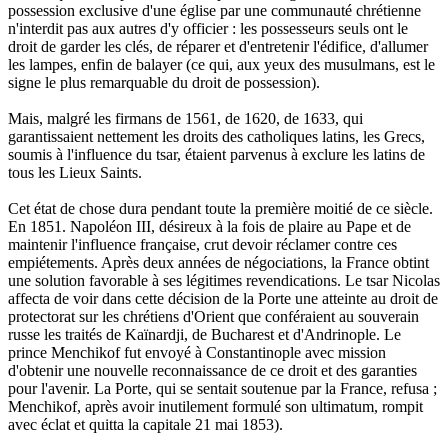
possession exclusive d'une église par une communauté chrétienne
n'interdit pas aux autres d'y officier : les possesseurs seuls ont le
droit de garder les clés, de réparer et d'entretenir l'édifice, d'allumer
les lampes, enfin de balayer (ce qui, aux yeux des musulmans, est le
signe le plus remarquable du droit de possession).
Mais, malgré les firmans de 1561, de 1620, de 1633, qui
garantissaient nettement les droits des catholiques latins, les Grecs,
soumis à l'influence du tsar, étaient parvenus à exclure les latins de
tous les Lieux Saints.
Cet état de chose dura pendant toute la première moitié de ce siècle.
En 1851. Napoléon III, désireux à la fois de plaire au Pape et de
maintenir l'influence française, crut devoir réclamer contre ces
empiétements. Après deux années de négociations, la France obtint
une solution favorable à ses légitimes revendications. Le tsar Nicolas
affecta de voir dans cette décision de la Porte une atteinte au droit de
protectorat sur les chrétiens d'Orient que conféraient au souverain
russe les traités de Kaïnardji, de Bucharest et d'Andrinople. Le
prince Menchikof fut envoyé à Constantinople avec mission
d'obtenir une nouvelle reconnaissance de ce droit et des garanties
pour l'avenir. La Porte, qui se sentait soutenue par la France, refusa ;
Menchikof, après avoir inutilement formulé son ultimatum, rompit
avec éclat et quitta la capitale 21 mai 1853).