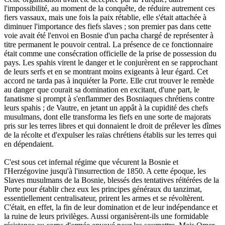
l'impossibilité, au moment de la conquête, de réduire autrement ces
fiers vassaux, mais une fois la paix rétablie, elle s'était attachée à
diminuer l'importance des fiefs slaves ; son premier pas dans cette
voie avait été l'envoi en Bosnie d'un pacha chargé de représenter à
titre permanent le pouvoir central. La présence de ce fonctionnaire
était comme une consécration officielle de la prise de possession du
pays. Les spahis virent le danger et le conjurèrent en se rapprochant
de leurs serfs et en se montrant moins exigeants à leur égard. Cet
accord ne tarda pas à inquiéter la Porte. Elle crut trouver le remède
au danger que courait sa domination en excitant, d'une part, le
fanatisme si prompt à s'enflammer des Bosniaques chrétiens contre
leurs spahis ; de Vautre, en jetant un appât à la cupidité des chefs
musulmans, dont elle transforma les fiefs en une sorte de majorats
pris sur les terres libres et qui donnaient le droit de prélever les dîmes
de la récolte et d'expulser les raïas chrétiens établis sur les terres qui
en dépendaient.
C'est sous cet infernal régime que vécurent la Bosnie et
l'Herzégovine jusqu'à l'insurrection de 1850. A cette époque, les
Slaves musulmans de la Bosnie, blessés des tentatives réitérées de la
Porte pour établir chez eux les principes généraux du tanzimat,
essentiellement centralisateur, prirent les armes et se révoltèrent.
C'était, en effet, la fin de leur domination et de leur indépendance et
la ruine de leurs privilèges. Aussi organisèrent-ils une formidable