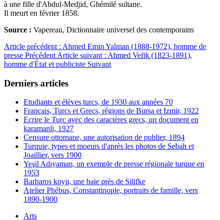
à une fille
d'Abdul-
Medjid, Ghémilé sultane.
Il meurt en février 1858.
Source :
Vapereau, Dictionnaire universel des contemporains
Article précédent : Ahmed Emin Yalman (1888-1972), homme de
presse
Précédent
Article suivant : Ahmed Vefik (1823-1891),
homme d'État et publiciste
Suivant
Derniers articles
Etudiants et élèves turcs, de 1930 aux années 70
Français, Turcs et Grecs, régions de Bursa et Izmir, 1922
Ecrire le Turc avec des caractères grecs, un document en
karamanli, 1927
Censure ottomane, une autorisation de publier, 1894
Turquie, types et moeurs d'après les photos de Sebah et
Joaillier, vers 1900
Yeşil Adıyaman, un exemple de presse régionale turque en
1953
Barbaros koyu, une baie près de Silifke
Atelier Phébus, Constantinople, portraits de famille, vers
1890-1900
Arts