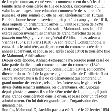
de l'empire ottoman, est né vers le commencement du siècle. d'une
famille riche et considérée de l'île de Rhodes, circonstance qui lui
valut les avantages d'une éducation commencée dès sa première
jeunesse, et plus soignée qu'elle ne l'est généralement en Turquie.
Entré de bonne heure au service, il prit part à la campagne de 1818,
dans laquelle un brillant fait d'armes lui valut le surnom de
Fethi
(victorieux). Il était très-aimé du sultan Mahmoud, sous lequel il
exerça successivement les charges de grand maréchal du palais
(mabeïn
muchiri)
, gouverneur général d'Aïdin, ambassadeur à
Vienne (1834), et à Paris (1838). A son retour à Constantinople, il
entra, dans le ministère, au département du commerce créé deux
années auparavant, et épousa peu après ( août 1840) la troisième fille
de Mahmoud, Athié sultane.
Depuis cette époque, Ahmed-Fethi-pacha n'a presque point cessé de
faire partie du divan, soit comme ministre du commerce (1840-
1844), soit comme président du conseil d'État (1844), soit comme
directeur du matériel de la guerre et grand maître de l'artillerie. Il est
encore aujourd'hui à la tête de ce département qui comprend un
grand nombre de services, tels que les forteresses, le génie et les
divers établissements militaires, les quarantaines, etc. Quoique
depuis plusieurs années il semble s'être retiré de la politique, il jouit
d'une grande considération dans le divan, et passe pour un très-bon
administrateur. On lui doit en grande partie l'organisation des
quaran
taines.
Son fils,
Mahmoud-Djelaeddin-pacha
a été fiancé le 22 février 1854