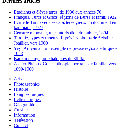
Derniers articles
Etudiants et élèves turcs, de 1930 aux années 70
Français, Turcs et Grecs, régions de Bursa et Izmir, 1922
Ecrire le Turc avec des caractères grecs, un document en
karamanli, 1927
Censure ottomane, une autorisation de publier, 1894
Turquie, types et moeurs d'après les photos de Sebah et
Joaillier, vers 1900
Yeşil Adıyaman, un exemple de presse régionale turque en
1953
Barbaros koyu, une baie près de Silifke
Atelier Phébus, Constantinople, portraits de famille, vers
1890-1900
Arts
Photographies
Histoire
Langues turques
Lettres turques
Géographie
Cuisine
Information
Télévision
Contact