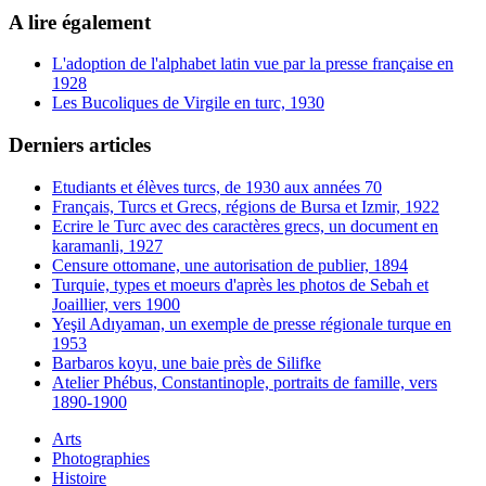
A lire également
L'adoption de l'alphabet latin vue par la presse française en
1928
Les Bucoliques de Virgile en turc, 1930
Derniers articles
Etudiants et élèves turcs, de 1930 aux années 70
Français, Turcs et Grecs, régions de Bursa et Izmir, 1922
Ecrire le Turc avec des caractères grecs, un document en
karamanli, 1927
Censure ottomane, une autorisation de publier, 1894
Turquie, types et moeurs d'après les photos de Sebah et
Joaillier, vers 1900
Yeşil Adıyaman, un exemple de presse régionale turque en
1953
Barbaros koyu, une baie près de Silifke
Atelier Phébus, Constantinople, portraits de famille, vers
1890-1900
Arts
Photographies
Histoire