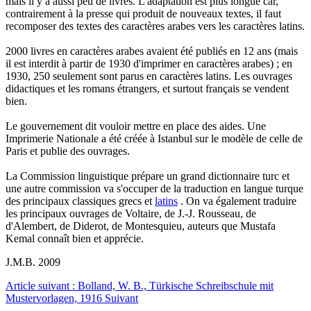
mais il y a aussi peu de livres. L'adaptation est plus longue car,
contrairement à la presse qui produit de nouveaux textes, il faut
recomposer des textes des caractères arabes vers les caractères latins.
2000 livres en caractères arabes avaient été publiés en 12 ans (mais
il est interdit à partir de 1930 d'imprimer en caractères arabes) ; en
1930, 250 seulement sont parus en caractères latins. Les ouvrages
didactiques et les romans étrangers, et surtout français se vendent
bien.
Le gouvernement dit vouloir mettre en place des aides. Une
Imprimerie Nationale a été créée à Istanbul sur le modèle de celle de
Paris et publie des ouvrages.
La Commission linguistique prépare un grand dictionnaire turc et
une autre commission va s'occuper de la traduction en langue turque
des principaux classiques grecs et
latins
. On va également traduire
les principaux ouvrages de Voltaire, de J.-J. Rousseau, de
d'Alembert, de Diderot, de Montesquieu, auteurs que Mustafa
Kemal connaît bien et apprécie.
J.M.B. 2009
Article suivant : Bolland, W. B., Türkische Schreibschule mit
Mustervorlagen, 1916
Suivant