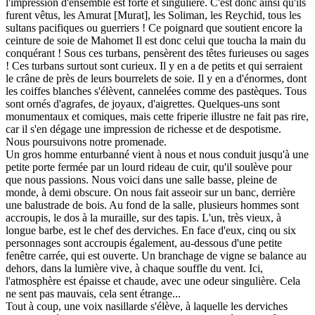
l'impression d'ensemble est forte et singulière. C'est donc ainsi qu'ils
furent vêtus, les Amurat [Murat], les Soliman, les Reychid, tous les
sultans pacifiques ou guerriers ! Ce poignard que soutient encore la
ceinture de soie de Mahomet Il est donc celui que toucha la main du
conquérant ! Sous ces turbans, pensèrent des têtes furieuses ou sages
! Ces turbans surtout sont curieux. Il y en a de petits et qui serraient
le crâne de près de leurs bourrelets de soie. Il y en a d'énormes, dont
les coiffes blanches s'élèvent, cannelées comme des pastèques. Tous
sont ornés d'agrafes, de joyaux, d'aigrettes. Quelques-uns sont
monumentaux et comiques, mais cette friperie illustre ne fait pas rire,
car il s'en dégage une impression de richesse et de despotisme.
Nous poursuivons notre promenade.
Un gros homme enturbanné vient à nous et nous conduit jusqu'à une
petite porte fermée par un lourd rideau de cuir, qu'il soulève pour
que nous passions. Nous voici dans une salle basse, pleine de
monde, à demi obscure. On nous fait asseoir sur un banc, derrière
une balustrade de bois. Au fond de la salle, plusieurs hommes sont
accroupis, le dos à la muraille, sur des tapis. L'un, très vieux, à
longue barbe, est le chef des derviches. En face d'eux, cinq ou six
personnages sont accroupis également, au-dessous d'une petite
fenêtre carrée, qui est ouverte. Un branchage de vigne se balance au
dehors, dans la lumière vive, à chaque souffle du vent. Ici,
l'atmosphère est épaisse et chaude, avec une odeur singulière. Cela
ne sent pas mauvais, cela sent étrange...
Tout à coup, une voix nasillarde s'élève, à laquelle les derviches