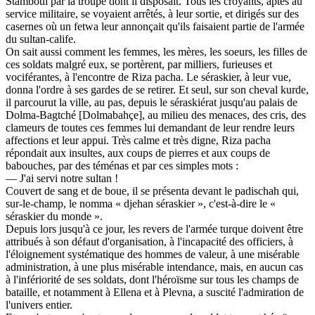
Stamboul par la troupe dont il disposait. Tous les croyants, aptes au
service militaire, se voyaient arrêtés, à leur sortie, et dirigés sur des
casernes où un fetwa leur annonçait qu'ils faisaient partie de l'armée
du sultan-calife.
On sait aussi comment les femmes, les mères, les soeurs, les filles de
ces soldats malgré eux, se portèrent, par milliers, furieuses et
vociférantes, à l'encontre de Riza pacha. Le séraskier, à leur vue,
donna l'ordre à ses gardes de se retirer. Et seul, sur son cheval kurde,
il parcourut la ville, au pas, depuis le séraskiérat jusqu'au palais de
Dolma-Bagtché [Dolmabahçe], au milieu des menaces, des cris, des
clameurs de toutes ces femmes lui demandant de leur rendre leurs
affections et leur appui. Très calme et très digne, Riza pacha
répondait aux insultes, aux coups de pierres et aux coups de
babouches, par des téménas et par ces simples mots :
— J'ai servi notre sultan !
Couvert de sang et de boue, il se présenta devant le padischah qui,
sur-le-champ, le nomma « djehan séraskier », c'est-à-dire le «
séraskier du monde ».
Depuis lors jusqu'à ce jour, les revers de l'armée turque doivent être
attribués à son défaut d'organisation, à l'incapacité des officiers, à
l'éloignement systématique des hommes de valeur, à une misérable
administration, à une plus misérable intendance, mais, en aucun cas
à l'infériorité de ses soldats, dont l'héroïsme sur tous les champs de
bataille, et notamment à Ellena et à Plevna, a suscité l'admiration de
l'univers entier.