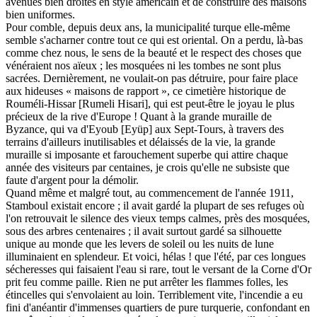
avenues bien droites en style américain et de construire des maisons
bien uniformes.
Pour comble, depuis deux ans, la municipalité turque elle-même
semble s'acharner contre tout ce qui est oriental. On a perdu, là-bas
comme chez nous, le sens de la beauté et le respect des choses que
vénéraient nos aïeux ; les mosquées ni les tombes ne sont plus
sacrées. Dernièrement, ne voulait-on pas détruire, pour faire place
aux hideuses « maisons de rapport », ce cimetière historique de
Rouméli-Hissar [Rumeli Hisari], qui est peut-être le joyau le plus
précieux de la rive d'Europe ! Quant à la grande muraille de
Byzance, qui va d'Eyoub [Eyüp] aux Sept-Tours, à travers des
terrains d'ailleurs inutilisables et délaissés de la vie, la grande
muraille si imposante et farouchement superbe qui attire chaque
année des visiteurs par centaines, je crois qu'elle ne subsiste que
faute d'argent pour la démolir.
Quand même et malgré tout, au commencement de l'année 1911,
Stamboul existait encore ; il avait gardé la plupart de ses refuges où
l'on retrouvait le silence des vieux temps calmes, près des mosquées,
sous des arbres centenaires ; il avait surtout gardé sa silhouette
unique au monde que les levers de soleil ou les nuits de lune
illuminaient en splendeur. Et voici, hélas ! que l'été, par ces longues
sécheresses qui faisaient l'eau si rare, tout le versant de la Corne d'Or
prit feu comme paille. Rien ne put arrêter les flammes folles, les
étincelles qui s'envolaient au loin. Terriblement vite, l'incendie a eu
fini d'anéantir d'immenses quartiers de pure turquerie, confondant en