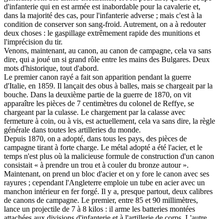
d'infanterie qui en est armée est inabordable pour la cavalerie et,
dans la majorité des cas, pour l'infanterie adverse ; mais c'est à la
condition de conserver son sang-froid. Autrement, on a à redouter
deux choses : le gaspillage extrêmement rapide des munitions et
l'imprécision du tir.
Venons, maintenant, au canon, au canon de campagne, cela va sans
dire, qui a joué un si grand rôle entre les mains des Bulgares. Deux
mots d'historique, tout d'abord.
Le premier canon rayé a fait son apparition pendant la guerre
d'Italie, en 1859. Il lançait des obus à balles, mais se chargeait par la
bouche. Dans la deuxième partie de la guerre de 1870, on vit
apparaître les pièces de 7 centimètres du colonel de Reffye, se
chargeant par la culasse. Le chargement par la calasse avec
fermeture à coin, ou à vis, est actuellement, cela va sans dire, la règle
générale dans toutes les artilleries du monde.
Depuis 1870, on a adopté, dans tous les pays, des pièces de
campagne tirant à forte charge. Le métal adopté a été l'acier, et le
temps n'est plus où la malicieuse formule de construction d'un canon
consistait « à prendre un trou et à couler du bronze autour ».
Maintenant, on prend un bloc d'acier et on y fore le canon avec ses
rayures ; cependant l'Angleterre emploie un tube en acier avec un
manchon intérieur en fer forgé. Il y a, presque partout, deux calibres
de canons de campagne. Le premier, entre 85 et 90 millimètres,
lance un projectile de 7 à 8 kilos : il arme les batteries montées
attachées aux divisions d'infanterie et à l'artillerie de corps. L'autre,