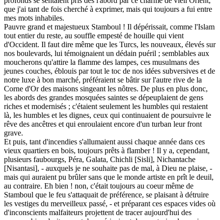
profonds se sentaient pris dès l'abord par ce charme de vieil Orient,
que j'ai tant de fois cherché à exprimer, mais qui toujours a fui entre
mes mots inhabiles.
Pauvre grand et majestueux Stamboul ! Il dépérissait, comme l'Islam
tout entier du reste, au souffle empesté de houille qui vient
d'Occident. Il faut dire même que les Turcs, les nouveaux, élevés sur
nos boulevards, lui témoignaient un dédain puéril ; semblables aux
moucherons qu'attire la flamme des lampes, ces musulmans des
jeunes couches, éblouis par tout le toc de nos idées subversives et de
notre luxe à bon marché, préféraient se bâtir sur l'autre rive de la
Corne d'Or des maisons singeant les nôtres. De plus en plus donc,
les abords des grandes mosquées saintes se dépeuplaient de gens
riches et modernisés ; c'étaient seulement les humbles qui restaient
là, les humbles et les dignes, ceux qui continuaient de poursuivre le
rêve des ancêtres et qui enroulaient encore d'un turban leur front
grave.
Et puis, tant d'incendies s'allumaient aussi chaque année dans ces
vieux quartiers en bois, toujours prêts à flamber ! Il y a, cependant,
plusieurs faubourgs, Péra, Galata, Chichli [Sisli], Nichantache
[Nisantasi], - auxquels je ne souhaite pas de mal, à Dieu ne plaise, -
mais qui auraient pu brûler sans que le monde artiste en prît le deuil,
au contraire. Eh bien ! non, c'était toujours au coeur même de
Stamboul que le feu s'attaquait de préférence, se plaisant à détruire
les vestiges du merveilleux passé, - et préparant ces espaces vides où
d'inconscients malfaiteurs projettent de tracer aujourd'hui des