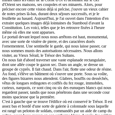
d'Orient ses maisons, ses coupoles et ses minarets. Alors, pour
préciser encore cette vision déjà si précise, j'ouvre un vieux cahier
de notes prises là-bas, durant deux séjours successifs, et je le
feuillette au hasard. Aujourd'hui, je l'ai ouvert dans l'intention d'en
extraire quelques images déjà lointaines du Stamboul d'avant la
Constitution. Les voici, telles que je les retrouve fixées à l'heure
même où elles me sont apparues.
Le portail devant lequel nous nous arrêtons est haut, monumental,
avec une sorte de visière de pierre, et des caractères dorés
l'ornementent. Une sentinelle le garde, qui nous laisse passer, car
nous sommes munis des autorisations nécessaires. Nous allons
visiter, au Vieux Sérail, le Trésor des Sultans.
On nous fait d'abord traverser une vaste esplanade rectangulaire,
dont une allée coupe le gazon sec. Dans un angle, se dresse un
groupe de cyprès. Il fait chaud. Dans l'air, flotte une odeur de résine.
Au fond, s'élève un bâtiment où s'ouvre une porte. Sous sa voûte,
des figures bizarres nous attendent. Glabres, bouffis ou desséchés,
vêtus de longues redingotes et coiffés du fez rouge, immobiles,
curieux, narquois, ce sont cinq ou six des eunuques blancs qui nous
regardent passer, tandis que nous pénétrons dans une seconde cour
moins spacieuse que la première.
C'est à gauche que se trouve l'édifice où est conservé le Trésor. Il est
assez bas et bordé d'une sorte de galerie à colonnade sous laquelle
est rangé un peloton de soldats, commandés par un aide de camp du