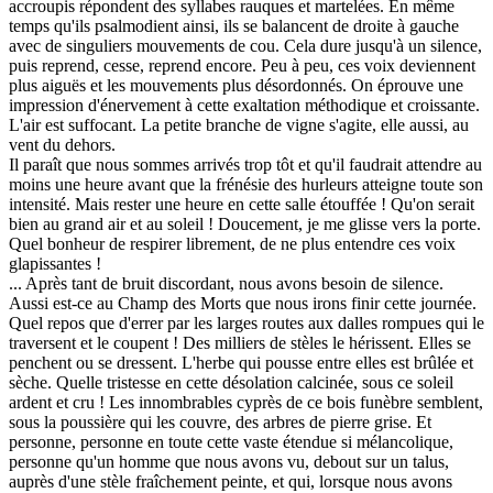
accroupis répondent des syllabes rauques et martelées. En même
temps qu'ils psalmodient ainsi, ils se balancent de droite à gauche
avec de singuliers mouvements de cou. Cela dure jusqu'à un silence,
puis reprend, cesse, reprend encore. Peu à peu, ces voix deviennent
plus aiguës et les mouvements plus désordonnés. On éprouve une
impression d'énervement à cette exaltation méthodique et croissante.
L'air est suffocant. La petite branche de vigne s'agite, elle aussi, au
vent du dehors.
Il paraît que nous sommes arrivés trop tôt et qu'il faudrait attendre au
moins une heure avant que la frénésie des hurleurs atteigne toute son
intensité. Mais rester une heure en cette salle étouffée ! Qu'on serait
bien au grand air et au soleil ! Doucement, je me glisse vers la porte.
Quel bonheur de respirer librement, de ne plus entendre ces voix
glapissantes !
... Après tant de bruit discordant, nous avons besoin de silence.
Aussi est-ce au Champ des Morts que nous irons finir cette journée.
Quel repos que d'errer par les larges routes aux dalles rompues qui le
traversent et le coupent ! Des milliers de stèles le hérissent. Elles se
penchent ou se dressent. L'herbe qui pousse entre elles est brûlée et
sèche. Quelle tristesse en cette désolation calcinée, sous ce soleil
ardent et cru ! Les innombrables cyprès de ce bois funèbre semblent,
sous la poussière qui les couvre, des arbres de pierre grise. Et
personne, personne en toute cette vaste étendue si mélancolique,
personne qu'un homme que nous avons vu, debout sur un talus,
auprès d'une stèle fraîchement peinte, et qui, lorsque nous avons