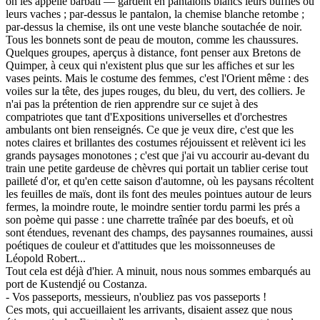
on les appelle barbati — gardent en pantalons blancs leurs buffles ou
leurs vaches ; par-dessus le pantalon, la chemise blanche retombe ;
par-dessus la chemise, ils ont une veste blanche soutachée de noir.
Tous les bonnets sont de peau de mouton, comme les chaussures.
Quelques groupes, aperçus à distance, font penser aux Bretons de
Quimper, à ceux qui n'existent plus que sur les affiches et sur les
vases peints. Mais le costume des femmes, c'est l'Orient même : des
voiles sur la tête, des jupes rouges, du bleu, du vert, des colliers. Je
n'ai pas la prétention de rien apprendre sur ce sujet à des
compatriotes que tant d'Expositions universelles et d'orchestres
ambulants ont bien renseignés. Ce que je veux dire, c'est que les
notes claires et brillantes des costumes réjouissent et relèvent ici les
grands paysages monotones ; c'est que j'ai vu accourir au-devant du
train une petite gardeuse de chèvres qui portait un tablier cerise tout
pailleté d'or, et qu'en cette saison d'automne, où les paysans récoltent
les feuilles de maïs, dont ils font des meules pointues autour de leurs
fermes, la moindre route, le moindre sentier tordu parmi les prés a
son poème qui passe : une charrette traînée par des boeufs, et où
sont étendues, revenant des champs, des paysannes roumaines, aussi
poétiques de couleur et d'attitudes que les moissonneuses de
Léopold Robert...
Tout cela est déjà d'hier. A minuit, nous nous sommes embarqués au
port de Kustendjé ou Costanza.
- Vos passeports, messieurs, n'oubliez pas vos passeports !
Ces mots, qui accueillaient les arrivants, disaient assez que nous