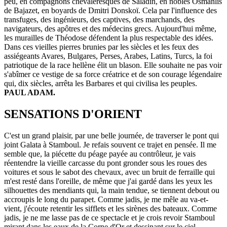
peu, en compagnons chevaleresques de Saladin, en nobles Osmanlis
de Bajazet, en boyards de Dmitri Donskoï. Cela par l'influence des
transfuges, des ingénieurs, des captives, des marchands, des
navigateurs, des apôtres et des médecins grecs. Aujourd'hui même,
les murailles de Théodose défendent la plus respectable des idées.
Dans ces vieilles pierres brunies par les siècles et les feux des
assiégeants Avares, Bulgares, Perses, Arabes, Latins, Turcs, la foi
patriotique de la race hellène élit un blason. Elle souhaite ne pas voir
s'abîmer ce vestige de sa force créatrice et de son courage légendaire
qui, dix siècles, arrêta les Barbares et qui civilisa les peuples.
PAUL ADAM.
SENSATIONS D'ORIENT
C'est un grand plaisir, par une belle journée, de traverser le pont qui
joint Galata à Stamboul. Je refais souvent ce trajet en pensée. Il me
semble que, la piécette du péage payée au contrôleur, je vais
réentendre la vieille carcasse du pont gronder sous les roues des
voitures et sous le sabot des chevaux, avec un bruit de ferraille qui
m'est resté dans l'oreille, de même que j'ai gardé dans les yeux les
silhouettes des mendiants qui, la main tendue, se tiennent debout ou
accroupis le long du parapet. Comme jadis, je me mêle au va-et-
vient, j'écoute retentir les sifflets et les sirènes des bateaux. Comme
jadis, je ne me lasse pas de ce spectacle et je crois revoir Stamboul
mirant dans les eaux de la Corne d'Or et dessinant sur le ciel