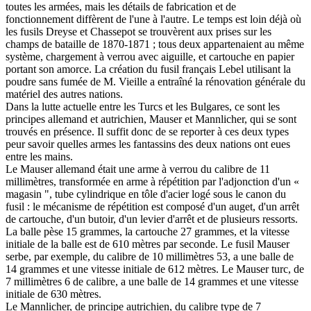
toutes les armées, mais les détails de fabrication et de
fonctionnement diffèrent de l'une à l'autre. Le temps est loin déjà où
les fusils Dreyse et Chassepot se trouvèrent aux prises sur les
champs de bataille de 1870-1871 ; tous deux appartenaient au même
système, chargement à verrou avec aiguille, et cartouche en papier
portant son amorce. La création du fusil français Lebel utilisant la
poudre sans fumée de M. Vieille a entraîné la rénovation générale du
matériel des autres nations.
Dans la lutte actuelle entre les Turcs et les Bulgares, ce sont les
principes allemand et autrichien, Mauser et Mannlicher, qui se sont
trouvés en présence. Il suffit donc de se reporter à ces deux types
peur savoir quelles armes les fantassins des deux nations ont eues
entre les mains.
Le Mauser allemand était une arme à verrou du calibre de 11
millimètres, transformée en arme à répétition par l'adjonction d'un «
magasin ", tube cylindrique en tôle d'acier logé sous le canon du
fusil : le mécanisme de répétition est composé d'un auget, d'un arrêt
de cartouche, d'un butoir, d'un levier d'arrêt et de plusieurs ressorts.
La balle pèse 15 grammes, la cartouche 27 grammes, et la vitesse
initiale de la balle est de 610 mètres par seconde. Le fusil Mauser
serbe, par exemple, du calibre de 10 millimètres 53, a une balle de
14 grammes et une vitesse initiale de 612 mètres. Le Mauser turc, de
7 millimètres 6 de calibre, a une balle de 14 grammes et une vitesse
initiale de 630 mètres.
Le Mannlicher, de principe autrichien, du calibre type de 7