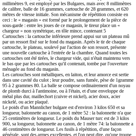
millimètres 9, est employé par les Bulgares, mais avec 8 millimètres
de calibre, balle de 16 grammes, cartouche de 28 grammes, et 620
mètres de vitesse initiale. Son mécanisme de répétition consiste en
ceci : le « magasin » est formé par le prolongement de la pièce de
sous-garde : entre les joues de ce magasin, le tireur place un «
chargeur » non symétrique, en tôle mince, contenant 5
Cartouches : la cartouche inférieure prend appui sur un plateau mû
par un ressort fixé sur le fond du magasin. Après le tir de chaque
cartouche, le plateau, soulevé par l'action de son ressort, présente
une nouvelle cartouche à l'entrée de la chambre. Quand toutes les
cartouches ont été tirées, le chargeur vide, qui n'était maintenu vers
le bas que par les cartouches qu'il contenait, tombe par l'ouverture
ménagée au fond du magasin.
Les cartouches sont métalliques, en laiton, et leur amorce est sertie
dans une cavité du culot ; leur poudre, sans fumée, pèse de 1gramme
95 à 2 grammes 80. La balle se compose ordinairement d'un noyau
de plomb durci à l'antimoine, ou à l'étain, et d'une enveloppe de
métal plus dur, maillechort (cuivre et nickel), acier doux, acier
nickelé, ou acier plaqué.
Le poids d'un Mannlicher bulgare est d'environ 3 kilos 650 et sa
longueur, baïonnette au canon, de 1 mètre 52 : la baïonnette n'a que
25 centimètres de longueur. Le poids du Mauser turc est de 3 kilos
900, sa longueur, baïonnette au canon, de 1 mètre 74: la baïonnette a
46 centimètres de longueur. Les fusils à répétition, d'une façon
générale, sont des armes excellentes, et l'on peut dire, qu'une troupe