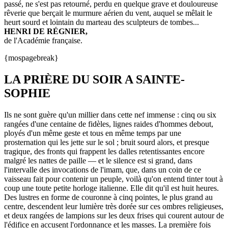
passé, ne s'est pas retourné, perdu en quelque grave et douloureuse
rêverie que berçait le murmure aérien du vent, auquel se mêlait le
heurt sourd et lointain du marteau des sculpteurs de tombes...
HENRI DE RÉGNIER,
de l'Académie française.
{mospagebreak}
LA PRIÈRE DU SOIR A SAINTE-
SOPHIE
Ils ne sont guère qu'un millier dans cette nef immense : cinq ou six
rangées d'une centaine de fidèles, lignes raides d'hommes debout,
ployés d'un même geste et tous en même temps par une
prosternation qui les jette sur le sol ; bruit sourd alors, et presque
tragique, des fronts qui frappent les dalles retentissantes encore
malgré les nattes de paille — et le silence est si grand, dans
l'intervalle des invocations de l'imam, que, dans un coin de ce
vaisseau fait pour contenir un peuple, voilà qu'on entend tinter tout à
coup une toute petite horloge italienne. Elle dit qu'il est huit heures.
Des lustres en forme de couronne à cinq pointes, le plus grand au
centre, descendent leur lumière très dorée sur ces ombres religieuses,
et deux rangées de lampions sur les deux frises qui courent autour de
l'édifice en accusent l'ordonnance et les masses. La première fois