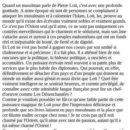
Quand un musulman parle de Pierre Loti, c'est avec une profonde
gratitude. A notre époque où tant de personnes se complaisent à
attaquer les musulmans et à calomnier l'Islam, Loti, lui, prouve au
monde qu'il existe des écrivains vraiment nobles et vraiment grands.
Ce n'est pas l'Orient seul qu'il aime, ce ne sont pas uniquement ces
contrées merveilleuses qui le charment et le séduisent, mais son âme
s'attache aussi et surtout à ces peuples mahométans qui ont un fonds
réel et inépuisable de bonté, de fierté et de dignité.
Et Loti ne s'est pas borné à gagner nos coeurs par son amitié si
chaleureuse et si précieuse ; il a fait plus. Il a atténué bien de nos
rancunes que la politique, la hideuse politique, a suscitées et
accumulées. Un puissant écrivain rend souvent à sa patrie plus de
services que le plus habile des diplomates. Qui pourrait, en effet,
définitivement se détacher d'un pays et d'un peuple qui donnent au
monde un maître aussi génial et aussi divin que Loti ? Quel être
vraiment intelligent ne se sentirait heureux, et comme privilégié, de
connaître assez cette admirable langue française pour lire un chef-
d'oeuvre comme Les Désenchantées ?
Comme je voudrais posséder ne fût-ce qu'une faible partie de cette
puissance magique de Loti pour dire l'impression délicieuse et
profonde que ses livres laissent en pays musulmans et la place que
cet illustre maître occupe chez nous ! Je ne crois pas qu'il soit
charmé par l'Orient, qu'il aime avec tant de passion, autant qu'il a
lui-même charmé l'Orient !