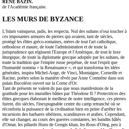
RENÉ BAZIN.
de l'Académie française.
LES MURS DE BYZANCE
L'Islam vainqueur, jadis, les respecta. Nul des sultans n'osa toucher à
ces imposantes armures de pierres qui avaient, tant de siècles,
protégé les élites gréco-romaines, mères de tout l'art catholique,
orthodoxe et maure, de toute l'administration et de toute la
jurisprudence qui régissent l'Europe et l'Amérique, de tout le luxe
liturgique, de toute la diplomatie grecque adoptée par les sultans, de
toute la tradition que l'empire russe perpétue, de tout l'esprit que
l'humanité nomma « la Renaissance », et qui transforma les idées
générales, inspira Michel-Ange, de Vinci, Montaigne, Corneille et
Racine, poètes selon la manière rêvée par Anne Comnène dans son
palais Bucoléon ouvert sur la Corne d'Or.
Tant de présents ne valent-ils pas que nous manifestions de la
gratitude pour les murailles bâties par Théodose II ? Protectrices des
élites grecques élaborant le meilleur de notre intelligence, ces pierres
furent, dix siècles, l'inexpugnable centre du camp retranché où se
réconforta la puissance de la civilisation bien en peine d'arrêter les
incursions des barbares sibériens, scandinaves et arabes. Cependant,
elle sut changer, au cours des guerres constantes, les bandits hâlés
d'Omar, les pillards Huns de Gengis khan, les Rous d'Oleg, peu à