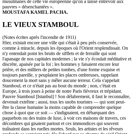
musulmanes de cette vie européenne qu'on a laissé entrevoir aux
pauvres « désenchantées ».
MOUSTAFA KAMEL PACHA.
LE VIEUX STAMBOUL
(Notes écrites après l'incendie de 1911)
Hier, existait encore une ville qui s'était à peu près conservée,
comme à miracle, depuis les époques où l'Orient resplendissait. On
n'y entendait point les bruits de sifflets et de ferraille qui sont
l'apanage de nos capitales modernes ; la vie s'y écoulait méditative et
discrète, apaisée par la foi ; les hommes y faisaient encore leur
prière, et des milliers de petites tombes, d'une forme exquise et
toujours pareille, y peuplaient les places ombreuses, rappelant
doucement la mort sans y mêler aucune terreur. Cela s'appelait
Stamboul, et ce n'était pas au bout du monde ; non, c'était en
Europe, à trois jours à peine de notre Paris fiévreux et trépidant.
Pauvre Stamboul [Istanbul] ! Son délabrement, il faut le reconnaître,
devenait extrême ; aussi, tous les snobs touristes — qui sont peut-
être la classe humaine la moins capable de comprendre quelque
chose à quoi que ce soit — s'indignaient, en débarquant des
paquebots ou des trains de luxe, à voir ces maisons de travers, ces
décombres qui gisaient partout et ces immondices qui souvent
traînaient dans les ruelles mortes. Seuls, les artistes et les rêveurs