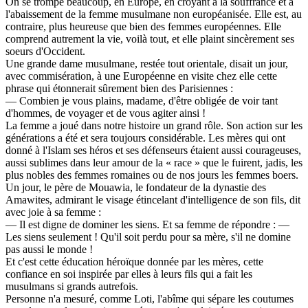
On se trompe beaucoup, en Europe, en croyant à la souffrance et à
l'abaissement de la femme musulmane non européanisée. Elle est, au
contraire, plus heureuse que bien des femmes européennes. Elle
comprend autrement la vie, voilà tout, et elle plaint sincèrement ses
soeurs d'Occident.
Une grande dame musulmane, restée tout orientale, disait un jour,
avec commisération, à une Européenne en visite chez elle cette
phrase qui étonnerait sûrement bien des Parisiennes :
— Combien je vous plains, madame, d'être obligée de voir tant
d'hommes, de voyager et de vous agiter ainsi !
La femme a joué dans notre histoire un grand rôle. Son action sur les
générations a été et sera toujours considérable. Les mères qui ont
donné à l'Islam ses héros et ses défenseurs étaient aussi courageuses,
aussi sublimes dans leur amour de la « race » que le fuirent, jadis, les
plus nobles des femmes romaines ou de nos jours les femmes boers.
Un jour, le père de Mouawia, le fondateur de la dynastie des
Amawites, admirant le visage étincelant d'intelligence de son fils, dit
avec joie à sa femme :
— Il est digne de dominer les siens. Et sa femme de répondre : —
Les siens seulement ! Qu'il soit perdu pour sa mère, s'il ne domine
pas aussi le monde !
Et c'est cette éducation héroïque donnée par les mères, cette
confiance en soi inspirée par elles à leurs fils qui a fait les
musulmans si grands autrefois.
Personne n'a mesuré, comme Loti, l'abîme qui sépare les coutumes