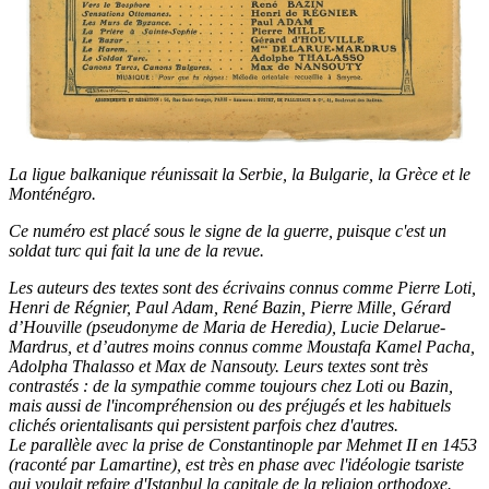
La ligue balkanique réunissait la Serbie, la Bulgarie, la Grèce et le
Monténégro.
Ce numéro est placé sous le signe de la guerre, puisque c'est un
soldat turc qui fait la une de la revue.
Les auteurs des textes sont des écrivains connus comme Pierre Loti,
Henri de Régnier, Paul Adam, René Bazin, Pierre Mille, Gérard
d’Houville (pseudonyme de Maria de Heredia), Lucie Delarue-
Mardrus, et d’autres moins connus comme Moustafa Kamel Pacha,
Adolpha Thalasso et Max de Nansouty. Leurs textes sont très
contrastés : de la sympathie comme toujours chez Loti ou Bazin,
mais aussi de l'incompréhension ou des préjugés et les habituels
clichés orientalisants qui persistent parfois chez d'autres.
Le parallèle avec la prise de Constantinople par Mehmet II en 1453
(raconté par Lamartine), est très en phase avec l'idéologie tsariste
qui voulait refaire d'Istanbul la capitale de la religion orthodoxe.