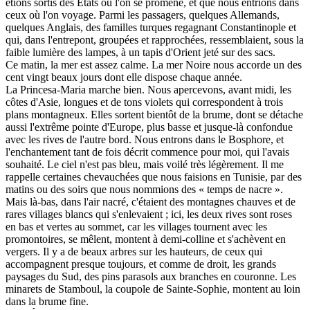
étions sortis des Etats où l'on se promène, et que nous entrions dans
ceux où l'on voyage. Parmi les passagers, quelques Allemands,
quelques Anglais, des familles turques regagnant Constantinople et
qui, dans l'entrepont, groupées et rapprochées, ressemblaient, sous la
faible lumière des lampes, à un tapis d'Orient jeté sur des sacs.
Ce matin, la mer est assez calme. La mer Noire nous accorde un des
cent vingt beaux jours dont elle dispose chaque année.
La Princesa-Maria marche bien. Nous apercevons, avant midi, les
côtes d'Asie, longues et de tons violets qui correspondent à trois
plans montagneux. Elles sortent bientôt de la brume, dont se détache
aussi l'extrême pointe d'Europe, plus basse et jusque-là confondue
avec les rives de l'autre bord. Nous entrons dans le Bosphore, et
l'enchantement tant de fois décrit commence pour moi, qui l'avais
souhaité. Le ciel n'est pas bleu, mais voilé très légèrement. Il me
rappelle certaines chevauchées que nous faisions en Tunisie, par des
matins ou des soirs que nous nommions des « temps de nacre ».
Mais là-bas, dans l'air nacré, c'étaient des montagnes chauves et de
rares villages blancs qui s'enlevaient ; ici, les deux rives sont roses
en bas et vertes au sommet, car les villages tournent avec les
promontoires, se mêlent, montent à demi-colline et s'achèvent en
vergers. Il y a de beaux arbres sur les hauteurs, de ceux qui
accompagnent presque toujours, et comme de droit, les grands
paysages du Sud, des pins parasols aux branches en couronne. Les
minarets de Stamboul, la coupole de Sainte-Sophie, montent au loin
dans la brume fine.