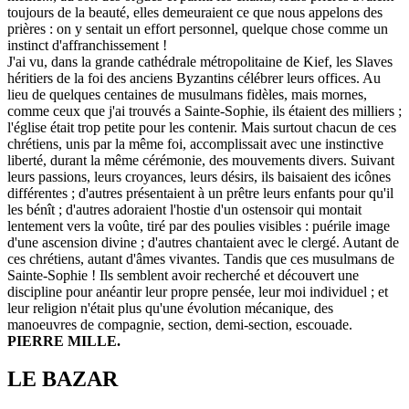
toujours de la beauté, elles demeuraient ce que nous appelons des
prières : on y sentait un effort personnel, quelque chose comme un
instinct d'affranchissement !
J'ai vu, dans la grande cathédrale métropolitaine de Kief, les Slaves
héritiers de la foi des anciens Byzantins célébrer leurs offices. Au
lieu de quelques centaines de musulmans fidèles, mais mornes,
comme ceux que j'ai trouvés a Sainte-Sophie, ils étaient des milliers ;
l'église était trop petite pour les contenir. Mais surtout chacun de ces
chrétiens, unis par la même foi, accomplissait avec une instinctive
liberté, durant la même cérémonie, des mouvements divers. Suivant
leurs passions, leurs croyances, leurs désirs, ils baisaient des icônes
différentes ; d'autres présentaient à un prêtre leurs enfants pour qu'il
les bénît ; d'autres adoraient l'hostie d'un ostensoir qui montait
lentement vers la voûte, tiré par des poulies visibles : puérile image
d'une ascension divine ; d'autres chantaient avec le clergé. Autant de
ces chrétiens, autant d'âmes vivantes. Tandis que ces musulmans de
Sainte-Sophie ! Ils semblent avoir recherché et découvert une
discipline pour anéantir leur propre pensée, leur moi individuel ; et
leur religion n'était plus qu'une évolution mécanique, des
manoeuvres de compagnie, section, demi-section, escouade.
PIERRE MILLE.
LE BAZAR