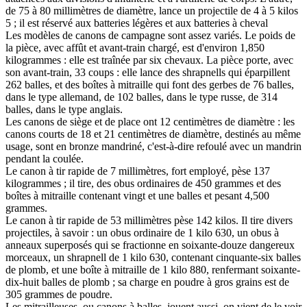
de 75 à 80 millimètres de diamètre, lance un projectile de 4 à 5 kilos
5 ; il est réservé aux batteries légères et aux batteries à cheval
Les modèles de canons de campagne sont assez variés. Le poids de
la pièce, avec affût et avant-train chargé, est d'environ 1,850
kilogrammes : elle est traînée par six chevaux. La pièce porte, avec
son avant-train, 33 coups : elle lance des shrapnells qui éparpillent
262 balles, et des boîtes à mitraille qui font des gerbes de 76 balles,
dans le type allemand, de 102 balles, dans le type russe, de 314
balles, dans le type anglais.
Les canons de siège et de place ont 12 centimètres de diamètre : les
canons courts de 18 et 21 centimètres de diamètre, destinés au même
usage, sont en bronze mandriné, c'est-à-dire refoulé avec un mandrin
pendant la coulée.
Le canon à tir rapide de 7 millimètres, fort employé, pèse 137
kilogrammes ; il tire, des obus ordinaires de 450 grammes et des
boîtes à mitraille contenant vingt et une balles et pesant 4,500
grammes.
Le canon à tir rapide de 53 millimètres pèse 142 kilos. Il tire divers
projectiles, à savoir : un obus ordinaire de 1 kilo 630, un obus à
anneaux superposés qui se fractionne en soixante-douze dangereux
morceaux, un shrapnell de 1 kilo 630, contenant cinquante-six balles
de plomb, et une boîte à mitraille de 1 kilo 880, renfermant soixante-
dix-huit balles de plomb ; sa charge en poudre à gros grains est de
305 grammes de poudre.
Les mitrailleuses, ou canons à balles, jouent aussi, on vient de le voir