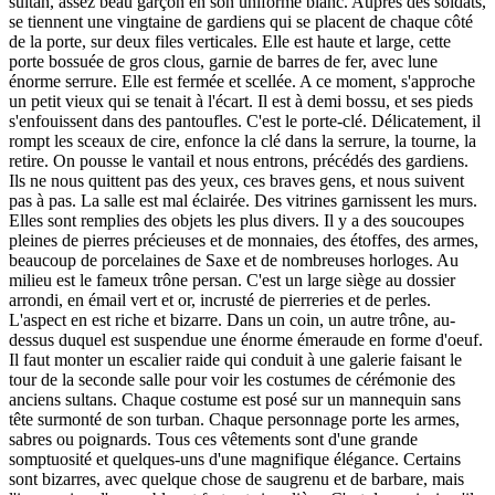
sultan, assez beau garçon en son uniforme blanc. Auprès des soldats,
se tiennent une vingtaine de gardiens qui se placent de chaque côté
de la porte, sur deux files verticales. Elle est haute et large, cette
porte bossuée de gros clous, garnie de barres de fer, avec lune
énorme serrure. Elle est fermée et scellée. A ce moment, s'approche
un petit vieux qui se tenait à l'écart. Il est à demi bossu, et ses pieds
s'enfouissent dans des pantoufles. C'est le porte-clé. Délicatement, il
rompt les sceaux de cire, enfonce la clé dans la serrure, la tourne, la
retire. On pousse le vantail et nous entrons, précédés des gardiens.
Ils ne nous quittent pas des yeux, ces braves gens, et nous suivent
pas à pas. La salle est mal éclairée. Des vitrines garnissent les murs.
Elles sont remplies des objets les plus divers. Il y a des soucoupes
pleines de pierres précieuses et de monnaies, des étoffes, des armes,
beaucoup de porcelaines de Saxe et de nombreuses horloges. Au
milieu est le fameux trône persan. C'est un large siège au dossier
arrondi, en émail vert et or, incrusté de pierreries et de perles.
L'aspect en est riche et bizarre. Dans un coin, un autre trône, au-
dessus duquel est suspendue une énorme émeraude en forme d'oeuf.
Il faut monter un escalier raide qui conduit à une galerie faisant le
tour de la seconde salle pour voir les costumes de cérémonie des
anciens sultans. Chaque costume est posé sur un mannequin sans
tête surmonté de son turban. Chaque personnage porte les armes,
sabres ou poignards. Tous ces vêtements sont d'une grande
somptuosité et quelques-uns d'une magnifique élégance. Certains
sont bizarres, avec quelque chose de saugrenu et de barbare, mais