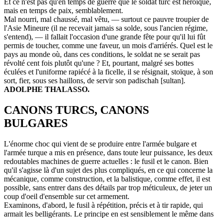
Et ce n'est pas qu'en temps de guerre que le soldat turc est héroïque,
mais en temps de paix, semblablement.
Mal nourri, mal chaussé, mal vêtu, — surtout ce pauvre troupier de
l'Asie Mineure (il ne recevait jamais sa solde, sous l'ancien régime,
s'entend), — il fallait l'occasion d'une grande fête pour qu'il lui fût
permis de toucher, comme une faveur, un mois d'arriérés. Quel est le
pays au monde où, dans ces conditions, le soldat ne se serait pas
révolté cent fois plutôt qu'une ? Et, pourtant, malgré ses bottes
éculées et l'uniforme rapiécé à la ficelle, il se résignait, stoïque, à son
sort, fier, sous ses haillons, de servir son padischah [sultan].
ADOLPHE THALASSO.
CANONS TURCS, CANONS
BULGARES
L'énorme choc qui vient de se produire entre l'armée bulgare et
l'armée turque a mis en présence, dans toute leur puissance, les deux
redoutables machines de guerre actuelles : le fusil et le canon. Bien
qu'il s'agisse là d'un sujet des plus compliqués, en ce qui concerne la
mécanique, comme construction, et la balistique, comme effet, il est
possible, sans entrer dans des détails par trop méticuleux, de jeter un
coup d'oeil d'ensemble sur cet armement.
Examinons, d'abord, le fusil à répétition, précis et à tir rapide, qui
armait les belligérants. Le principe en est sensiblement le même dans