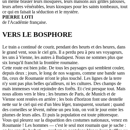
un même brasier leurs mosquées, leurs maisons aux grilles jalouses,
leurs arbres vénérables, leurs kiosques pour les saints tombeaux, tout
ce qui en faisait la séduction et le mystère.
PIERRE LOTI
de l'Académie française.
VERS LE BOSPHORE
Le train a continué de courir, pendant des heurts et des heures, dans
le grand vent, sous le ciel gris. Il a perdu peu à peu ses voyageurs,
les uns à Vienne, les autres à Budapest. Nous ne sommes plus que
six lorsqu'il franchit la frontière roumaine.
Cette route est bien jolie. De tous les paysages qui semblent couler,
depuis deux ; jours, le long de nos wagons, comme une bande sans
fin, ceux de Roumanie m'ont le plus touché. Les lignes de la terre
n'y sont pas plus belles qu'ailleurs, ni les cultures. Des champs de
maïs immenses vont rejoindre des forêts. Et c'est presque tout. Mais
nous allons vers le bleu ; les brumes de Paris, de Munich et de
Vienne sont restées en arrière ; les bois d'horizon font une dentelle
nette sur le ciel qui est d'un bleu léger, transparent, souriant ; quand
des corneilles se lèvent, même un peu loin, on voit le jour entre les
plumes de leurs ailes. Et puis la population est toute pittoresque.
Vous qui pleurez sur la disparition des costumes nationaux, venez en
Roumanie ! Les hommes — c'est le seul mot roumain que je sache :