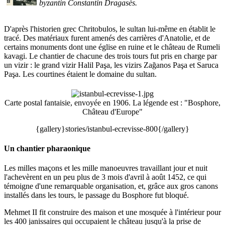
byzantin Constantin Dragasès.
D'après l'historien grec Chritobulos, le sultan lui-même en établit le
tracé. Des matériaux furent amenés des carrières d'Anatolie, et de
certains monuments dont une église en ruine et le château de Rumeli
kavagi. Le chantier de chacune des trois tours fut pris en charge par
un vizir : le grand vizir Halil Paşa, les vizirs Zağanos Paşa et Saruca
Paşa. Les courtines étaient le domaine du sultan.
Carte postal fantaisie, envoyée en 1906. La légende est : "Bosphore,
Château d'Europe"
{gallery}stories/istanbul-ecrevisse-800{/gallery}
Un chantier pharaonique
Les milles maçons et les mille manoeuvres travaillant jour et nuit
l'achevèrent en un peu plus de 3 mois d'avril à août 1452, ce qui
témoigne d'une remarquable organisation, et, grâce aux gros canons
installés dans les tours, le passage du Bosphore fut bloqué.
Mehmet II fit construire des maison et une mosquée à l'intérieur pour
les 400 janissaires qui occupaient le château jusqu'à la prise de