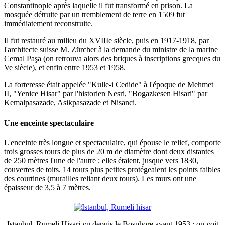
Constantinople après laquelle il fut transformé en prison. La
mosquée détruite par un tremblement de terre en 1509 fut
immédiatement reconstruite.
Il fut restauré au milieu du XVIIIe siècle, puis en 1917-1918, par
l'architecte suisse M. Zürcher à la demande du ministre de la marine
Cemal Paşa (on retrouva alors des briques à inscriptions grecques du
Ve siècle), et enfin entre 1953 et 1958.
La forteresse était appelée "Kulle-i Cedide" à l'époque de Mehmet
II, "Yenice Hisar" par l'historien Nesri, "Bogazkesen Hisari" par
Kemalpasazade, Asikpasazade et Nisanci.
Une enceinte spectaculaire
L'enceinte très longue et spectaculaire, qui épouse le relief, comporte
trois grosses tours de plus de 20 m de diamètre dont deux distantes
de 250 mètres l'une de l'autre ; elles étaient, jusque vers 1830,
couvertes de toits. 14 tours plus petites protégeaient les points faibles
des courtines (murailles reliant deux tours). Les murs ont une
épaisseur de 3,5 à 7 mètres.
Istanbul, Rumeli Hisari vu depuis le Bosphore avant 1953 : on voit