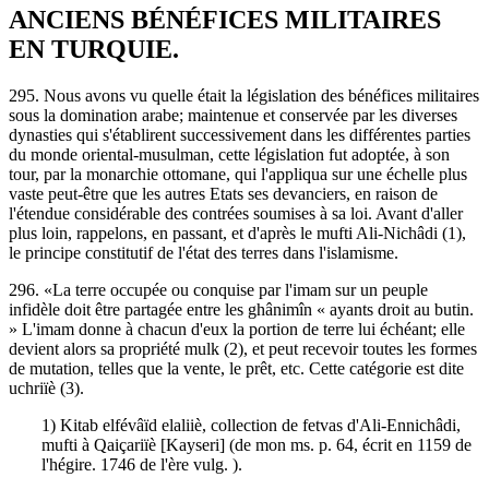
ANCIENS BÉNÉFICES MILITAIRES
EN TURQUIE.
295. Nous avons vu quelle était la législation des bénéfices militaires
sous la domination arabe; maintenue et conservée par les diverses
dynasties qui s'établirent successivement dans les différentes parties
du monde oriental-musulman, cette législation fut adoptée, à son
tour, par la monarchie ottomane, qui l'appliqua sur une échelle plus
vaste peut-être que les autres Etats ses devanciers, en raison de
l'étendue considérable des contrées soumises à sa loi. Avant d'aller
plus loin, rappelons, en passant, et d'après le mufti Ali-Nichâdi (1),
le principe constitutif de l'état des terres dans l'islamisme.
296. «La terre occupée ou conquise par l'imam sur un peuple
infidèle doit être partagée entre les ghânimîn « ayants droit au butin.
» L'imam donne à chacun d'eux la portion de terre lui échéant; elle
devient alors sa propriété mulk (2), et peut recevoir toutes les formes
de mutation, telles que la vente, le prêt, etc. Cette catégorie est dite
uchriïè (3).
1) Kitab elfévâïd elaliiè, collection de fetvas d'Ali-Ennichâdi,
mufti à Qaiçariïè [Kayseri] (de mon ms. p. 64, écrit en 1159 de
l'hégire. 1746 de l'ère vulg. ).