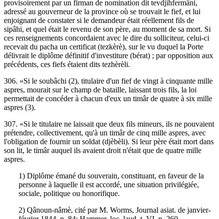
provisoirement par un firman de nomination dit tevdjihfermâni,
adressé au gouverneur de la province où se trouvait le fief, et lui
enjoignant de constater si le demandeur était réellement fils de
sipâhi, et quel était le revenu de son père, au moment de sa mort. Si
ces renseignements concordaient avec le dire du solliciteur, celui-ci
recevait du pacha un certificat (tezkèrè), sur le vu duquel la Porte
délivrait le diplôme définitif d'investiture (bérat) ; par opposition aux
précédents, ces fiefs étaient dits tezhèrèli.
306. «Si le soubâchi (2), titulaire d'un fief de vingt à cinquante mille
aspres, mourait sur le champ de bataille, laissant trois fils, la loi
permettait de concéder à chacun d'eux un timâr de quatre à six mille
aspres (3).
307. «Si le titulaire ne laissait que deux fils mineurs, ils ne pouvaient
prétendre, collectivement, qu'à un timâr de cinq mille aspres, avec
l'obligation de fournir un soldat (djèbèli). Si leur père était mort dans
son lit, le timâr auquel ils avaient droit n'était que de quatre mille
aspres.
1) Diplôme émané du souverain, constituant, en faveur de la
personne à laquelle il est accordé, une situation privilégiée,
sociale, politique ou honorifique.
2) Qânoun-nâmè, cité par M. Worms, Journal asiat. de janvier-
février 1844, p. 84; Hammer, loc. laud. t. VI, p. 260.