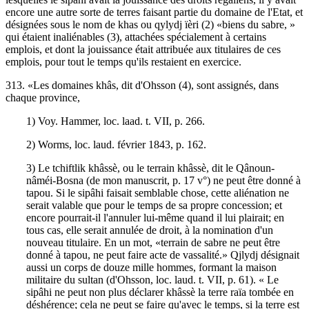
encore une autre sorte de terres faisant partie du domaine de l'Etat, et
désignées sous le nom de khas ou qylydj ïèri (2) «biens du sabre, »
qui étaient inaliénables (3), attachées spécialement à certains
emplois, et dont la jouissance était attribuée aux titulaires de ces
emplois, pour tout le temps qu'ils restaient en exercice.
313. «Les domaines khâs, dit d'Ohsson (4), sont assignés, dans
chaque province,
1) Voy. Hammer, loc. laad. t. VII, p. 266.
2) Worms, loc. laud. février 1843, p. 162.
3) Le tchiftlik khâssè, ou le terrain khâssè, dit le Qânoun-
nâméi-Bosna (de mon manuscrit, p. 17 v°) ne peut être donné à
tapou. Si le sipâhi faisait semblable chose, cette aliénation ne
serait valable que pour le temps de sa propre concession; et
encore pourrait-il l'annuler lui-même quand il lui plairait; en
tous cas, elle serait annulée de droit, à la nomination d'un
nouveau titulaire. En un mot, «terrain de sabre ne peut être
donné à tapou, ne peut faire acte de vassalité.» Qjlydj désignait
aussi un corps de douze mille hommes, formant la maison
militaire du sultan (d'Ohsson, loc. laud. t. VII, p. 61). « Le
sipâhi ne peut non plus déclarer khâssè la terre raïa tombée en
déshérence; cela ne peut se faire qu'avec le temps, si la terre est