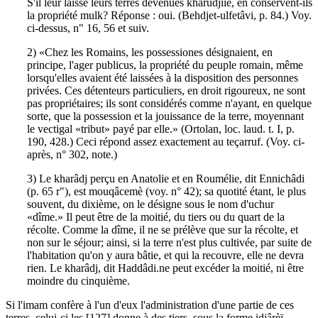
S'il leur laisse leurs terres devenues kharûdjiïè, en conservent-ils
la propriété mulk? Réponse : oui. (Behdjet-ulfetâvi, p. 84.) Voy.
ci-dessus, n" 16, 56 et suiv.
2) «Chez les Romains, les possessiones désignaient, en
principe, l'ager publicus, la propriété du peuple romain, même
lorsqu'elles avaient été laissées à la disposition des personnes
privées. Ces détenteurs particuliers, en droit rigoureux, ne sont
pas propriétaires; ils sont considérés comme n'ayant, en quelque
sorte, que la possession et la jouissance de la terre, moyennant
le vectigal «tribut» payé par elle.» (Ortolan, loc. laud. t. I, p.
190, 428.) Ceci répond assez exactement au teçarruf. (Voy. ci-
après, n° 302, note.)
3) Le kharâdj perçu en Anatolie et en Roumélie, dit Ennichâdi
(p. 65 r"), est mouqâcemè (voy. n° 42); sa quotité étant, le plus
souvent, du dixième, on le désigne sous le nom d'uchur
«dîme.» Il peut être de la moitié, du tiers ou du quart de la
récolte. Comme la dîme, il ne se prélève que sur la récolte, et
non sur le séjour; ainsi, si la terre n'est plus cultivée, par suite de
l'habitation qu'on y aura bâtie, et qui la recouvre, elle ne devra
rien. Le kharâdj, dit Haddâdi.ne peut excéder la moitié, ni être
moindre du cinquième.
Si l'imam confère à l'un d'eux l'administration d'une partie de ces
terres, celui-ci les [127] donne à des tiers, sous la forme idjârèï-