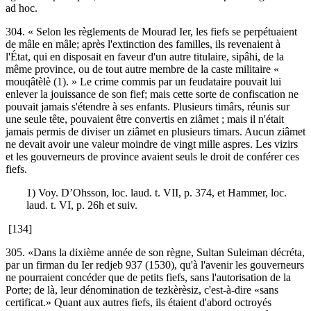
ad hoc.
304. « Selon les règlements de Mourad Ier, les fiefs se perpétuaient
de mâle en mâle; après l'extinction des familles, ils revenaient à
l'État, qui en disposait en faveur d'un autre titulaire, sipâhi, de la
même province, ou de tout autre membre de la caste militaire «
mouqâtèlè (1). » Le crime commis par un feudataire pouvait lui
enlever la jouissance de son fief; mais cette sorte de confiscation ne
pouvait jamais s'étendre à ses enfants. Plusieurs timârs, réunis sur
une seule tête, pouvaient être convertis en ziâmet ; mais il n'était
jamais permis de diviser un ziâmet en plusieurs timars. Aucun ziâmet
ne devait avoir une valeur moindre de vingt mille aspres. Les vizirs
et les gouverneurs de province avaient seuls le droit de conférer ces
fiefs.
1) Voy. D’Ohsson, loc. laud. t. VII, p. 374, et Hammer, loc.
laud. t. VI, p. 26h et suiv.
[134]
305. «Dans la dixième année de son règne, Sultan Suleiman décréta,
par un firman du Ier redjeb 937 (1530), qu'à l'avenir les gouverneurs
ne pourraient concéder que de petits fiefs, sans l'autorisation de la
Porte; de là, leur dénomination de tezkèrèsiz, c'est-à-dire «sans
certificat.» Quant aux autres fiefs, ils étaient d'abord octroyés