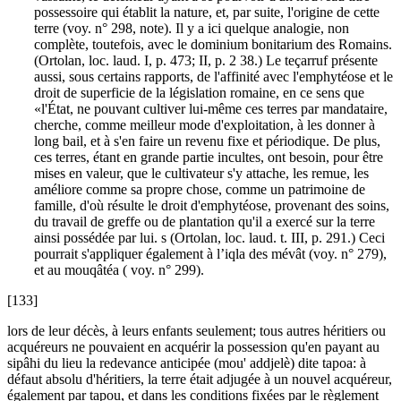
possessoire qui établit la nature, et, par suite, l'origine de cette
terre (voy. n° 298, note). Il y a ici quelque analogie, non
complète, toutefois, avec le dominium bonitarium des Romains.
(Ortolan, loc. laud. I, p. 473; II, p. 2 38.) Le teçarruf présente
aussi, sous certains rapports, de l'affinité avec l'emphytéose et le
droit de superficie de la législation romaine, en ce sens que
«l'État, ne pouvant cultiver lui-même ces terres par mandataire,
cherche, comme meilleur mode d'exploitation, à les donner à
long bail, et à s'en faire un revenu fixe et périodique. De plus,
ces terres, étant en grande partie incultes, ont besoin, pour être
mises en valeur, que le cultivateur s'y attache, les remue, les
améliore comme sa propre chose, comme un patrimoine de
famille, d'où résulte le droit d'emphytéose, provenant des soins,
du travail de greffe ou de plantation qu'il a exercé sur la terre
ainsi possédée par lui. s (Ortolan, loc. laud. t. III, p. 291.) Ceci
pourrait s'appliquer également à l’iqla des mévât (voy. n° 279),
et au mouqâtéa ( voy. n° 299).
[133]
lors de leur décès, à leurs enfants seulement; tous autres héritiers ou
acquéreurs ne pouvaient en acquérir la possession qu'en payant au
sipâhi du lieu la redevance anticipée (mou' addjelè) dite tapoa: à
défaut absolu d'héritiers, la terre était adjugée à un nouvel acquéreur,
également par tapou, et dans les conditions fixées par le règlement