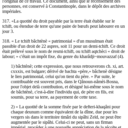
l'original de ce travail. Ce document, ainsi que le recensement des
personnes, est conservé à Constantinople, dans le dépôt des archives
impériales.
317. «La quotité du droit payable par la terre était établie sur le
tchift, ou étendue de terre qu'une paire de bœufs peut labourer en un
jour 3.
318. « Le tchift bâchtènè « patrimonial » d'un musulman était
passible d'un droit de 22 aspres, soit 11 pour un demi-tchift. Ce droit
était prélevé sous le nom de resmi-tchift, ou tchift aqtchèci « droit de
labour; » c'était un impôt fixe, du genre du kharâdji~mouvazzaf (4).
1) bâchtènè; cette expression, que nous retrouverons ch. xi, art.
cxxxix, est bulgare; dérivé de bachta «père,» bâchenè désigne
le lien patrimonial, celui qu'on tient du père. » Par suite, le
contribuable est souvent pris, dans le Qânoun-nâmèi-Bosna,
pour l'objet delà contribution, et désigné lui-même sous le nom
de bâchtènè, c'est-à-dire l'individu qui, de père en fils, est
soumis, pour sa terre, aa payement de cette taxe.
2) « La quotité de la somme fixée par le defteri-khaqâni pour
chaque deunum comme équivalent de la dîme, due pour les
vergers sis dans le territoire timâri du sipâhi Zeïd, ne peut être
augmentée par le sipâhi. Celui-ci ne peut, sans un firman
impérial, procéder à une nouvelle appréciation de la récolte et