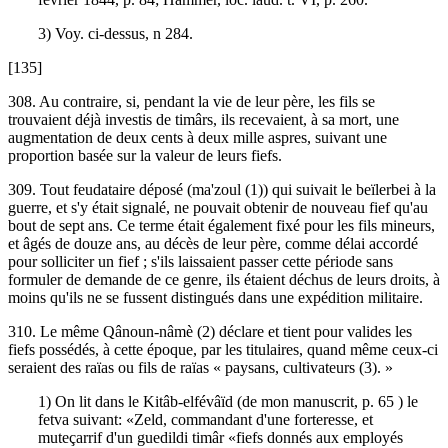
3) Voy. ci-dessus, n 284.
[135]
308. Au contraire, si, pendant la vie de leur père, les fils se
trouvaient déjà investis de timârs, ils recevaient, à sa mort, une
augmentation de deux cents à deux mille aspres, suivant une
proportion basée sur la valeur de leurs fiefs.
309. Tout feudataire déposé (ma'zoul (1)) qui suivait le beïlerbei à la
guerre, et s'y était signalé, ne pouvait obtenir de nouveau fief qu'au
bout de sept ans. Ce terme était également fixé pour les fils mineurs,
et âgés de douze ans, au décès de leur père, comme délai accordé
pour solliciter un fief ; s'ils laissaient passer cette période sans
formuler de demande de ce genre, ils étaient déchus de leurs droits, à
moins qu'ils ne se fussent distingués dans une expédition militaire.
310. Le même Qânoun-nâmè (2) déclare et tient pour valides les
fiefs possédés, à cette époque, par les titulaires, quand même ceux-ci
seraient des raïas ou fils de raïas « paysans, cultivateurs (3). »
1) On lit dans le Kitâb-elfévâïd (de mon manuscrit, p. 65 ) le
fetva suivant: «Zeld, commandant d'une forteresse, et
muteçarrif d'un guedildi timâr «fiefs donnés aux employés