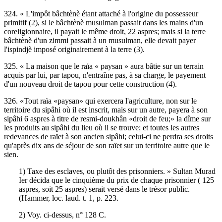
324. « L'impôt bâchtènè étant attaché à l'origine du possesseur
primitif (2), si le bâchtènè musulman passait dans les mains d'un
coreligionnaire, il payait le même droit, 22 aspres; mais si la terre
bâchtènè d'un zimmi passait à un musulman, elle devait payer
l'ispindjè imposé originairement à la terre (3).
325. « La maison que le raïa « paysan » aura bâtie sur un terrain
acquis par lui, par tapou, n'entraîne pas, à sa charge, le payement
d'un nouveau droit de tapou pour cette construction (4).
326. «Tout raïa «paysan» qui exercera l'agriculture, non sur le
territoire du sipâhi où il est inscrit, mais sur un autre, payera à son
sipâhi 6 aspres à titre de resmi-doukhân «droit de feu;» la dîme sur
les produits au sipâhi du lieu où il se trouve; et toutes les autres
redevances de raïet à son ancien sipâhi; celui-ci ne perdra ses droits
qu'après dix ans de séjour de son raïet sur un territoire autre que le
sien.
1) Taxe des esclaves, ou plutôt des prisonniers. » Sultan Murad
Ier décida que le cinquième du prix de chaque prisonnier ( 125
aspres, soit 25 aspres) serait versé dans le trésor public.
(Hammer, loc. laud. t. 1, p. 223.
2) Voy. ci-dessus, n° 128 C.