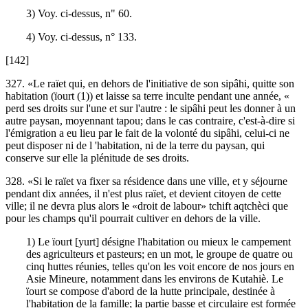
3) Voy. ci-dessus, n" 60.
4) Voy. ci-dessus, n° 133.
[142]
327. «Le raïet qui, en dehors de l'initiative de son sipâhi, quitte son
habitation (ïourt (1)) et laisse sa terre inculte pendant une année, «
perd ses droits sur l'une et sur l'autre : le sipâhi peut les donner à un
autre paysan, moyennant tapou; dans le cas contraire, c'est-à-dire si
l'émigration a eu lieu par le fait de la volonté du sipâhi, celui-ci ne
peut disposer ni de l 'habitation, ni de la terre du paysan, qui
conserve sur elle la plénitude de ses droits.
328. «Si le raïet va fixer sa résidence dans une ville, et y séjourne
pendant dix années, il n'est plus raïet, et devient citoyen de cette
ville; il ne devra plus alors le «droit de labour» tchift aqtchèci que
pour les champs qu'il pourrait cultiver en dehors de la ville.
1) Le ïourt [yurt] désigne l'habitation ou mieux le campement
des agriculteurs et pasteurs; en un mot, le groupe de quatre ou
cinq huttes réunies, telles qu'on les voit encore de nos jours en
Asie Mineure, notamment dans les environs de Kutahiè. Le
ïourt se compose d'abord de la hutte principale, destinée à
l'habitation de la famille; la partie basse et circulaire est formée