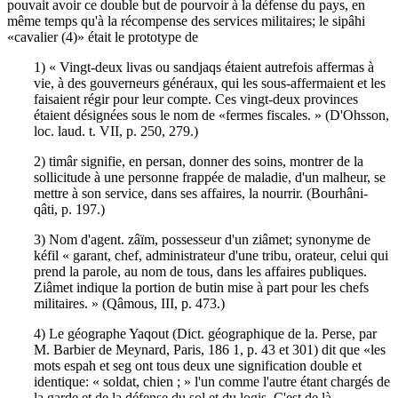
pouvait avoir ce double but de pourvoir à la défense du pays, en
même temps qu'à la récompense des services militaires; le sipâhi
«cavalier (4)» était le prototype de
1) « Vingt-deux livas ou sandjaqs étaient autrefois affermas à
vie, à des gouverneurs généraux, qui les sous-affermaient et les
faisaient régir pour leur compte. Ces vingt-deux provinces
étaient désignées sous le nom de «fermes fiscales. » (D'Ohsson,
loc. laud. t. VII, p. 250, 279.)
2) timâr signifie, en persan, donner des soins, montrer de la
sollicitude à une personne frappée de maladie, d'un malheur, se
mettre à son service, dans ses affaires, la nourrir. (Bourhâni-
qâti, p. 197.)
3) Nom d'agent. zâïm, possesseur d'un ziâmet; synonyme de
kéfil « garant, chef, administrateur d'une tribu, orateur, celui qui
prend la parole, au nom de tous, dans les affaires publiques.
Ziâmet indique la portion de butin mise à part pour les chefs
militaires. » (Qâmous, III, p. 473.)
4) Le géographe Yaqout (Dict. géographique de la. Perse, par
M. Barbier de Meynard, Paris, 186 1, p. 43 et 301) dit que «les
mots espah et seg ont tous deux une signification double et
identique: « soldat, chien ; » l'un comme l'autre étant chargés de
la garde et de la défense du sol et du logis. C'est de là