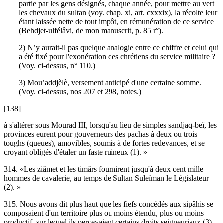
partie par les gens désignés, chaque année, pour mettre au vert
les chevaux du sultan (voy. chap. xi, art. cxxxix), la récolte leur
étant laissée nette de tout impôt, en rémunération de ce service
(Behdjet-ulfélâvi, de mon manuscrit, p. 85 r°).
2) N’y aurait-il pas quelque analogie entre ce chiffre et celui qui
a été fixé pour l'exonération des chrétiens du service militaire ?
(Voy. ci-dessus, n° 110.)
3) Mou’addjèlè, versement anticipé d'une certaine somme.
(Voy. ci-dessus, nos 207 et 298, notes.)
[138]
à s'altérer sous Mourad III, lorsqu'au lieu de simples sandjaq-beï, les
provinces eurent pour gouverneurs des pachas à deux ou trois
toughs (queues), amovibles, soumis à de fortes redevances, et se
croyant obligés d'étaler un faste ruineux (1). »
314. «Les ziâmet et les timârs fournirent jusqu'à deux cent mille
hommes de cavalerie, au temps de Sultan Suleïman le Législateur
(2). »
315. Nous avons dit plus haut que les fiefs concédés aux sipâhis se
composaient d'un territoire plus ou moins étendu, plus ou moins
productif, sur lequel ils percevaient certains droits seigneuriaux (3).