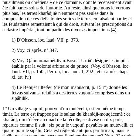
musulmans ou chrétiens » de ce domaine, dont le recensement avait
été fait parles soins de l'autorité. Au reste, ainsi que nous le verrons
plus bas, les terres kharâdjiïè n'entraient pas seules dans la
composition de ces fiefs; toutes sortes de terres en faisaient partie; et
les feudataires remettaient à qui de droit, suivant les prescriptions du
cadastre impérial, tout ou partie des diverses impositions (4).
1) D'Ohsson, loc. laad. VII, p. 373.
2) Voy. ci-après, n° 347.
3) Voy. Qânoun-naméi-livaï-Bosna. Urfiîè désigne les impôts
établis par la volonté arbitraire du prince. (Voy. d'Ohsson, loc.
laud. VII, p. 150 ; Perron, loc. laud. 1, 292 ; et ci-après chap.
xi, art. iv.)
4) Le Behijet-ulfetâvi (de mon manuscrit, p. 15 r°) donne les
fetvas suivants, relatifs à des terres vaqoufs comprises dans un
sipâhilik.
1° Un village vaqouf, pourvu d'un mutévelli, est en même temps
timâr. La terre est frappée par le sultan du kharâdji-mouqâcèmè ; ce
kharâdj, qui s'élève au quart de la récolte, se divise en dix parts,
réparties comme il suit : six pour le vaqouf, payables au mutévelli, et
quatre pour le sipâhi. Cela est réglé ab antiquo, par firman; mais le
sipâhi ne s'en contente pas; peut-il exiger davantage? Non. (On voit