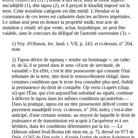
mu'addjèlè (1), dite tapou (2), et il perçoit le kharâdj imposé sur la
terre. Cette troisième catégorie est dite miriïè. L'étendue et la
contenance de ces terres est cadastrée dans les archives impériales.
Le sultan seul peut en donner la propriété mulk; tout acte de
mutation y relatif, tel que vente, achat, hypothèque, ne peut être
valable, sans le concours du délégué de l'autorité souveraine (3). »
1) Voy. d'Ohsson, loc. laud. t. VII, p. 243, et ci-dessus, n° 204,
note.
2) Tapou dérive de tapmaq « rendre un hommage », un culte;
et, de là, il se prend dans le sens «d'acte de servitude, de
vassalité.» En effet, c'est le titre possessoire qui constate l'état
tributaire de la terre, titre dont le renouvellement obligé, dans
certaines conditions que le texte fera connaître plus tard, établit
la permanence du droit de conquête. Op verra ci-après (chap.
xi) que l'État, qui s'est aujourd'hui substitué au sipahi, continue
à délivrer le tapou dans les mêmes conditions qu'autrefois.—
Dans la pratique, tapou est un titre possessoire délivré contre le
payement maaddjelè (voy. ci-dessus, n° 204, note), c'est-à-dire
anticipé, d'une certaine somme, au moyen de laquelle le droit de
jouissance et de transmission est acquis à l'acquéreur et à ses
héritiers, dans les conditions déterminées par la loi. — Le
Qânoun nâmeï livaî-Bosna (de mon ms. p. 7), dressé en 973 de
l'hég. (1565 de l'ère vulg.), d'après l'ordre de sultan Suleiman le