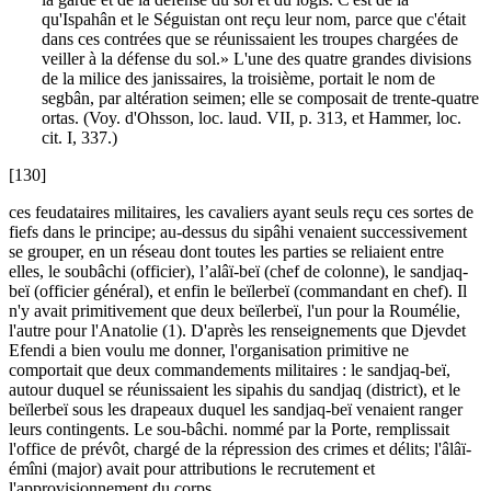
qu'Ispahân et le Séguistan ont reçu leur nom, parce que c'était
dans ces contrées que se réunissaient les troupes chargées de
veiller à la défense du sol.» L'une des quatre grandes divisions
de la milice des janissaires, la troisième, portait le nom de
segbân, par altération seimen; elle se composait de trente-quatre
ortas. (Voy. d'Ohsson, loc. laud. VII, p. 313, et Hammer, loc.
cit. I, 337.)
[130]
ces feudataires militaires, les cavaliers ayant seuls reçu ces sortes de
fiefs dans le principe; au-dessus du sipâhi venaient successivement
se grouper, en un réseau dont toutes les parties se reliaient entre
elles, le soubâchi (officier), l’alâï-beï (chef de colonne), le sandjaq-
beï (officier général), et enfin le beïlerbeï (commandant en chef). Il
n'y avait primitivement que deux beïlerbeï, l'un pour la Roumélie,
l'autre pour l'Anatolie (1). D'après les renseignements que Djevdet
Efendi a bien voulu me donner, l'organisation primitive ne
comportait que deux commandements militaires : le sandjaq-beï,
autour duquel se réunissaient les sipahis du sandjaq (district), et le
beïlerbeï sous les drapeaux duquel les sandjaq-beï venaient ranger
leurs contingents. Le sou-bâchi. nommé par la Porte, remplissait
l'office de prévôt, chargé de la répression des crimes et délits; l'âlâï-
émîni (major) avait pour attributions le recrutement et
l'approvisionnement du corps.