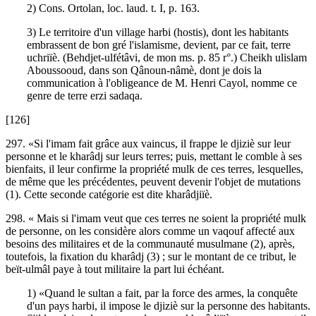
2) Cons. Ortolan, loc. laud. t. I, p. 163.
3) Le territoire d'un village harbi (hostis), dont les habitants
embrassent de bon gré l'islamisme, devient, par ce fait, terre
uchriïè. (Behdjet-ulfétâvi, de mon ms. p. 85 r°.) Cheikh ulislam
Aboussooud, dans son Qânoun-nâmè, dont je dois la
communication à l'obligeance de M. Henri Cayol, nomme ce
genre de terre erzi sadaqa.
[126]
297. «Si l'imam fait grâce aux vaincus, il frappe le djiziè sur leur
personne et le kharâdj sur leurs terres; puis, mettant le comble à ses
bienfaits, il leur confirme la propriété mulk de ces terres, lesquelles,
de même que les précédentes, peuvent devenir l'objet de mutations
(1). Cette seconde catégorie est dite kharâdjiïè.
298. « Mais si l'imam veut que ces terres ne soient la propriété mulk
de personne, on les considère alors comme un vaqouf affecté aux
besoins des militaires et de la communauté musulmane (2), après,
toutefois, la fixation du kharâdj (3) ; sur le montant de ce tribut, le
beït-ulmâl paye à tout militaire la part lui échéant.
1) «Quand le sultan a fait, par la force des armes, la conquête
d'un pays harbi, il impose le djiziè sur la personne des habitants.