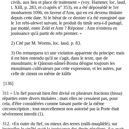
civils, aux lieu et place de traitement » (voy. Hammer, loc. laud.
t. XIII, p. 283, et ci-après n° 353), en a été dépossédé le 1er
mouharrem 1096, en faveur d'Amr, qui en est devenu titulaire
depuis cette date. Si le bérat de ce dernier n'a été enregistré que
le 1er rebi-ulewel suivant, le produit du timâr sera-t-il partagé,
par moitié, entre Zeïd et Amr ? Réponse : Amr n'entrera en
jouissance qu'à partir de rebi premier. »
2) Cité par M. Worms, loc. laud. p. 83.
3) On remarquera ici une violation apparente du principe; mais
il est bien entendu qu'il ne s'agit, dans le texte, que de
musulmans; le Qànoun-nâmeî-Bosna désigne toujours les
musulmans cultivateurs par cette expression, et les autres, par
celle de zimmi ou même de kiâfir
[136]
311 « Un fief pouvait bien être divisé en plusieurs fractions (hissa)
réparties entre divers titulaires ; mais elles ne cessaient pas, pour
cela, d'être considérées comme faisant partie de la même
circonscription ; tout morcellement non autorisé par la Porte était
sévèrement interdit (1).
312. «En outre du fief, ou mieux des terres (mâli-muqâtèlè), sur
lesquelles le sipâhi avait la jouissance des droits régaliens, il y avait