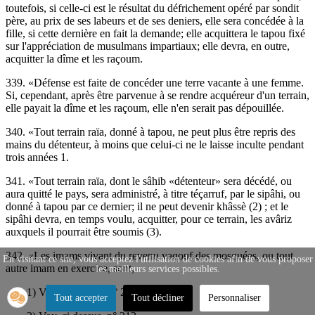
toutefois, si celle-ci est le résultat du défrichement opéré par sondit
père, au prix de ses labeurs et de ses deniers, elle sera concédée à la
fille, si cette dernière en fait la demande; elle acquittera le tapou fixé
sur l'appréciation de musulmans impartiaux; elle devra, en outre,
acquitter la dîme et les raçoum.
339. «Défense est faite de concéder une terre vacante à une femme.
Si, cependant, après être parvenue à se rendre acquéreur d'un terrain,
elle payait la dîme et les raçoum, elle n'en serait pas dépouillée.
340. «Tout terrain raïa, donné à tapou, ne peut plus être repris des
mains du détenteur, à moins que celui-ci ne le laisse inculte pendant
trois années 1.
341. «Tout terrain raïa, dont le sâhib «détenteur» sera décédé, ou
aura quitté le pays, sera administré, à titre téçarruf, par le sipâhi, ou
donné à tapou par ce dernier; il ne peut devenir khâssè (2) ; et le
sipâhi devra, en temps voulu, acquitter, pour ce terrain, les avâriz
auxquels il pourrait être soumis (3).
342. «Les imams vivant du revenu vaqouf des mosquées, ou tout
En visitant ce site, vous acceptez l'utilisation de cookies afin de vous proposer
autre imam en exercice, sont,
les meilleurs services possibles.
1) Voy. ci-dessus, n° 229.
Tout accepter
Tout décliner
Personnaliser