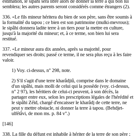
estimation, le sipâhi sera libre alors de donner la terre à qui bon lui
semblera; les autres parents seront considérés comme étrangers (2).
336. «Le fils mineur héritera du bien de son père, sans être soumis à
la formalité du tapou ; ce bien est son patrimoine (mulki-mevrous);
le sipâhi donnera ladite terre à un tiers pour la mettre en culture,
jusqu'à la majorité du mineur; et, à ce terme, son bien lui sera
restitué.
337. «Le mineur aura dix années, après sa majorité, pour
revendiquer ses droits; passé ce terme, il ne sera plus reçu à les faire
valoir.
1) Voy. ci-dessus, n° 298, note.
2) S'il s'agit d'une terre kharâdjiû, comprise dans le domaine
d'un sipâhi, mais molli de celui qui la possède (voy. ci-dessus,
n° 2 97), les héritiers de celui-ci peuvent, à son décès, la
partager entre eux, selon les prescriptions légales de l'hérédité et
le sipâhi Zéïd, chargé d'encaisser le kharâdj de cette terre, ne
peut y mettre obstacle, ni donner la terre à tapou. (Behdjet-
ulfétâvi, de mon ms. p. 84 v°.)
[146]
338. La fille du défunt est inhabile à hériter de la terre de son père ;