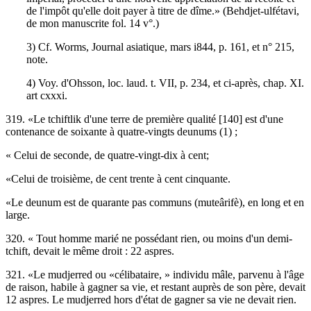
de l'impôt qu'elle doit payer à titre de dîme.» (Behdjet-ulfétavi,
de mon manuscrite fol. 14 v°.)
3) Cf. Worms, Journal asiatique, mars i844, p. 161, et n° 215,
note.
4) Voy. d'Ohsson, loc. laud. t. VII, p. 234, et ci-après, chap. XI.
art cxxxi.
319. «Le tchiftlik d'une terre de première qualité [140] est d'une
contenance de soixante à quatre-vingts deunums (1) ;
« Celui de seconde, de quatre-vingt-dix à cent;
«Celui de troisième, de cent trente à cent cinquante.
«Le deunum est de quarante pas communs (muteârifè), en long et en
large.
320. « Tout homme marié ne possédant rien, ou moins d'un demi-
tchift, devait le même droit : 22 aspres.
321. «Le mudjerred ou «célibataire, » individu mâle, parvenu à l'âge
de raison, habile à gagner sa vie, et restant auprès de son père, devait
12 aspres. Le mudjerred hors d'état de gagner sa vie ne devait rien.