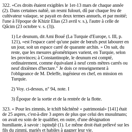
322. «Ces droits étaient exigibles le 1er-13 mars de chaque année
(2). Dans certaines nahiè, un resmi fulouri, dû par chaque feu de
cultivateur valaque, se payait en deux termes annuels, et par moitié;
l'une à l'époque de Khizir Elias (23 avril v. s.), l'autre à celle de
Qâcim (23 octobre v. s. (3)).
1) Le deunum, dit Ami Boué (La Turquie d'Europe, t. III, p.
121), «est l'espace carré qu'une paire de bœufs peut labourer en
un jour, soit un espace carré de quarante archin. » On sait, du
reste, que les mesures géométriques varient, en Turquie, selon
les provinces; à Constantinople, le deunum est compté,
ordinairement, comme équivalant à neuf cents mètres carrés ou
neuf dixièmes d'hectare." Je dois ce renseignement à
l'obligeance de M. Deleffe, ingénieur en chef, en mission en
Turquie.
2) Voy. ci-dessus, n° 94, note. I
3) Époque de la sortie et de la rentrée de la flotte.
323. « Pour les zimmis, le tchift bâchtènè « patrimonial» [141] était
de 25 aspres, c'est-à-dire 3 aspres de plus que celui des musulmans;
on avait eu soin de le qualifier, en outre, d'une désignation
humiliante, à savoir : ispindjè (1). Le même droit était prélevé sur les
fils du zimmi, mariés et habiles à gagner leur vie.