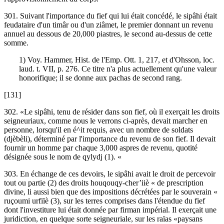
301. Suivant l'importance du fief qui lui était concédé, le sipâhi était
feudataire d'un timâr ou d'un ziâmet, le premier donnant un revenu
annuel au dessous de 20,000 piastres, le second au-dessus de cette
somme.
1) Voy. Hammer, Hist. de l'Emp. Ott. 1, 217, et d'Ohsson, loc.
laud. t. VII, p. 276. Ce titre n'a plus actuellement qu'une valeur
honorifique; il se donne aux pachas de second rang.
[131]
302. «Le sipâhi, tenu de résider dans son fief, où il exerçait les droits
seigneuriaux, comme nous le verrons ci-après, devait marcher en
personne, lorsqu'il en é^it requis, avec un nombre de soldats
(djèbèli), déterminé par l'importance du revenu de son fief. Il devait
fournir un homme par chaque 3,000 aspres de revenu, quotité
désignée sous le nom de qylydj (1). «
303. En échange de ces devoirs, le sipâhi avait le droit de percevoir
tout ou partie (2) des droits houqouqy-cher’iiè « de prescription
divine, li aussi bien que des impositions décrétées par le souverain «
ruçoumi urfiïè (3), sur les terres comprises dans l'étendue du fief
dont l'investiture lui était donnée par firman impérial. Il exerçait une
juridiction, en quelque sorte seigneuriale, sur les raïas «paysans