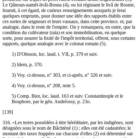
Le Qânoun-namèï-livâi-Bosna (4), ou loi régissant le livâ de Bosnie,
fournit, à cet égard, de curieux renseignements auxquels je ferai
quelques emprunts, pour donner une idée des rapports établis entre
ces sortes de seigneurs et leurs vassaux, dans cette province. et, par
analogie, dans le reste de l'empire. On y remarquera, en outre, que la
condition du cultivateur (raïa) et son immobilisation, en quelque
sorte, pour assurer la fixité de l'impôt territorial, offrent, sous certains
rapports, quelque analogie avec le colonat romain (5).
1) D'Ohsson, loc. laud. t. VII, p. 379 et suiv.
2) Idem, p. 370.
3) Voy. ci-dessus, n° 303, et ci-après, n° 326 et suiv.
4) Voy. ci-dessus, n° 208, note 5.
5) Comp. Biot, loc. laud. 163 et suiv. Constantinople et le
Bosphore, par le gén. Andréossy, p. 23o.
[139]
316. «Les terres possédées à titre héréditaire, par les indigènes, sont
désignées sous le nom de Bâchtènè (1) ; elles ont été cadastrées; le
montant des taxes frappées sur chacune d'elles (2) est déterminé sur