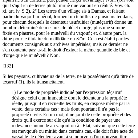
qu'il s'agit ici de terres plutôt miriiè que vaqouf en réalité. Voy. ch.
xi, art. iv, S 2). 2° Les terres d'un village sis à Damas, et faisant
partie du vaqouf impérial, forment un tchiftlik de plusieurs feddans,
pour chacun desquels le détenteur usufruitier (mutéçarrif) donne un
nombre déterminé de mesures de blé et d'orge, plus une somme
fixée en piastres, pour le mutévelli du vaqouf ; et, d'autre part, la
dîme pour le titulaire du mâlikiânè ou zâïm. Cela est établi par les
documents consignés aux archives impériales; mais ce dernier ne
s'en contente pas; a-t-il le droit d'exiger la même quantité de blé et
d'orge que le mutévelli? Non.
[132]
Si les paysans, cultivateurs de la terre, ne la possédaient qu'à titre de
teçarruf (1), ils la transmettaient,
1) Le mode de propriété indiqué par l'expression téçarruf
désigne celui d'un immeuble dont le détenteur a la propriété
réelle, puisqu'il en recueille les fruits, en dispose même par la
vente, dans certains cas ; mais dont pourtant il n'a pas la
propriété civile. En un mot, il ne jouit de cette propriété et des
droits qu'il exerce sur elle qu'à la condition de payer une
redevance annuelle au vaqouf ou à l'Etat, suivant que cette terre
est mevqoufe ou miriiè; dans certains cas, elle doit faire acte de
vassalité, le détenteur ayant à se pourvoir d'un nouveau titre