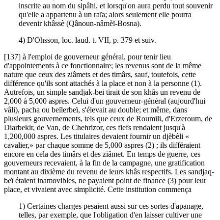
inscrite au nom du sipâhi, et lorsqu'on aura perdu tout souvenir
qu'elle a appartenu à un raïa; alors seulement elle pourra
devenir khâssè (Qânoun-nâmèï-Bosna).
4) D'Ohsson, loc. laud. t. VII, p. 379 et suiv.
[137] à l'emploi de gouverneur général, pour tenir lieu
d'appointements à ce fonctionnaire; les revenus sont de la même
nature que ceux des ziâmets et des timârs, sauf, toutefois, cette
différence qu'ils sont attachés à la place et non à la personne (1).
Autrefois, un simple sandjak-bei tirait de son khâs un revenu de
2,000 à 5,000 aspres. Celui d'un gouverneur-général (aujourd'hui
vâli), pacha ou beïlerbeï, s'élevait au double; et même, dans
plusieurs gouvernements, tels que ceux de Roumili, d'Erzeroum, de
Diarbekir, de Van, de Chehrizor, ces fiefs rendaient jusqu'à
1,200,000 aspres. Les titulaires devaient fournir un djèbèli «
cavalier,» par chaque somme de 5,000 aspres (2) ; ils différaient
encore en cela des timârs et des ziâmet. En temps de guerre, ces
gouverneurs recevaient, à la fin de la campagne, une gratification
montant au dixième du revenu de leurs khâs respectifs. Les sandjaq-
beï étaient inamovibles, ne payaient point de finance (3) pour leur
place, et vivaient avec simplicité. Cette institution commença
1) Certaines charges pesaient aussi sur ces sortes d'apanage,
telles, par exemple, que l'obligation d'en laisser cultiver une