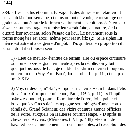
[144]
334. « Les sipâhis et oummâls, «agents des dîmes » ne retarderont
pas au delà d'une semaine, et dans un but d'avanie, le mesurage des
grains accumulés sur le khirmen ; autrement il serait procédé, en leur
absence, au mesurage, et remise leur serait faite, en nature, de la
quotité leur revenant, selon l'usage du lieu. Le payement sous la
forme mouqâtéa est aboli, même pour les avârîz (2). Si le sipâhi lui-
même est astreint à ce genre d'impôt, il l'acquittera, en proportion du
terrain dont il est possesseur.
1) «Lieu de meule;» étendue de terrain, aire ou espace circulaire
où l'on entasse le grain en meule après la récolte; on y fait
quelquefois aussi le battage du blé. Le khirmen ïeri est toujours
un terrain nu. (Voy. Ami Boué, loc. laud. t. Ill, p. 11 ; et chap xi,
art. XXIV.
2) Voy. ci-dessus, n° 324; «impôt sur la terre. » On lit dans Pétis
de la Croix (Turquie chrétienne, Paris, 1695, p. 11) : « l'impôt
avâriz est annuel, pour la fourniture de l'orge, foin, paille et
bois, que les Grecs de la campagne sont obligés d'amener aux
sérails du Grand Seigneur, des vizirs et autres grands officiers
de la Porte, auxquels Sa Hautesse fournit l'étape. » D'après le
chevalier d'Arvieux (Mémoires, t. VI, p. 438), «le droit de
havared pèse annuellement sur des immeubles, à l'exception des