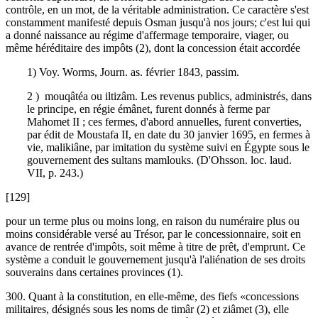
contrôle, en un mot, de la véritable administration. Ce caractère s'est
constamment manifesté depuis Osman jusqu'à nos jours; c'est lui qui
a donné naissance au régime d'affermage temporaire, viager, ou
même héréditaire des impôts (2), dont la concession était accordée
1) Voy. Worms, Journ. as. février 1843, passim.
2 ) mouqâtéa ou iltizâm. Les revenus publics, administrés, dans
le principe, en régie émânet, furent donnés à ferme par
Mahomet II ; ces fermes, d'abord annuelles, furent converties,
par édit de Moustafa II, en date du 30 janvier 1695, en fermes à
vie, malikiâne, par imitation du système suivi en Égypte sous le
gouvernement des sultans mamlouks. (D'Ohsson. loc. laud.
VII, p. 243.)
[129]
pour un terme plus ou moins long, en raison du numéraire plus ou
moins considérable versé au Trésor, par le concessionnaire, soit en
avance de rentrée d'impôts, soit même à titre de prêt, d'emprunt. Ce
système a conduit le gouvernement jusqu'à l'aliénation de ses droits
souverains dans certaines provinces (1).
300. Quant à la constitution, en elle-même, des fiefs «concessions
militaires, désignés sous les noms de timâr (2) et ziâmet (3), elle