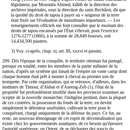
législateur, par Moustafa Ahmed, kiâtib de la direction des
archives impériales, sous la direction du zaim Bechâret, dit que
la quotité du droit de tapou à payer au « seigneur de la terre
était fixée sur l'évaluation de musulmans impartiaux. — Les
renseignements officiels me font connaître que le montant des
droits de tapou encaissés par l'État s'élevait, pour l'exercice
1276-1277 (1860), à la somme de 28,849 bourses, soit
14,434,500 piastres.
3) Voy. ci-après, chap. xi, art. III, xxxvi et passim.
299. Dès l'époque de la conquête, le territoire ottoman fut partagé,
presque en totalité, entre les membres de la partie militaire de la
nation, d'après un système qui faisait de l'empire un vaste camp dont
chaque homme était prêt à monter à cheval au premier son de
trompette. Par cette organisation, qui se retrouve, d'ailleurs, dans les
institutes de Timour, d'Akbar et d'Aureng-Zeb (1), l'état de la
propriété fut profondément modifié dans les provinces soumises au
sceptre de la nouvelle monarchie; l'indigène perdant, dans la plupart
de ces contrées, la possession du fonds de la terre, en devint
simplement le détenteur usufruitier, cultivant la terre pour le
conquérant, chargé uniquement de la défense du pays. Ce fut, au
reste, un nouveau témoignage de cet esprit de décentralisation qui
existe chez les gouvernements asiatiques, de ce besoin qu'éprouve
l'autorité supérieure, en Orient, de se décharger des soucis du