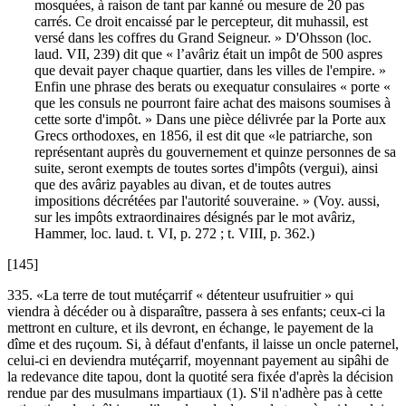
mosquées, à raison de tant par kanné ou mesure de 20 pas
carrés. Ce droit encaissé par le percepteur, dit muhassil, est
versé dans les coffres du Grand Seigneur. » D'Ohsson (loc.
laud. VII, 239) dit que « l’avâriz était un impôt de 500 aspres
que devait payer chaque quartier, dans les villes de l'empire. »
Enfin une phrase des berats ou exequatur consulaires « porte «
que les consuls ne pourront faire achat des maisons soumises à
cette sorte d'impôt. » Dans une pièce délivrée par la Porte aux
Grecs orthodoxes, en 1856, il est dit que «le patriarche, son
représentant auprès du gouvernement et quinze personnes de sa
suite, seront exempts de toutes sortes d'impôts (vergui), ainsi
que des avâriz payables au divan, et de toutes autres
impositions décrétées par l'autorité souveraine. » (Voy. aussi,
sur les impôts extraordinaires désignés par le mot avâriz,
Hammer, loc. laud. t. VI, p. 272 ; t. VIII, p. 362.)
[145]
335. «La terre de tout mutéçarrif « détenteur usufruitier » qui
viendra à décéder ou à disparaître, passera à ses enfants; ceux-ci la
mettront en culture, et ils devront, en échange, le payement de la
dîme et des ruçoum. Si, à défaut d'enfants, il laisse un oncle paternel,
celui-ci en deviendra mutéçarrif, moyennant payement au sipâhi de
la redevance dite tapou, dont la quotité sera fixée d'après la décision
rendue par des musulmans impartiaux (1). S'il n'adhère pas à cette