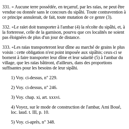
331. « Aucune terre possédée, en teçarruf, par les raïas, ne peut être
vendue ou donnée sans le concours du sipâhi. Toute contravention à
ce principe annulerait, de fait, toute mutation de ce genre (3).
332. «Le raïet doit transporter à l'ambar (4) la récolte du sipâhi, et, à
la forteresse, celle de la garnison, pourvu que ces localités ne soient
pas éloignées de plus d'un jour de distance.
333. «Les raïas transporteront leur dîme au marché de grains le plus
voisin : cette obligation n'est point imposée aux sipâhis; ceux-ci se
bornent à faire transporter leur dîme et leur salariïè (5) à l'ambar du
village, que les raïas bâtiront, d'ailleurs, dans des proportions
suffisantes pour les besoins de leur sipâhi.
1) Voy. ci-dessus, n° 229.
2) Voy. ci-dessus, n° 246.
3) Voy. chap. xi, art. xxxvi.
4) Voyez, sur le mode de construction de l'ambar, Ami Boué,
loc. laud. t. III, p. 10.
5) Voy. ci-après, n° 348.