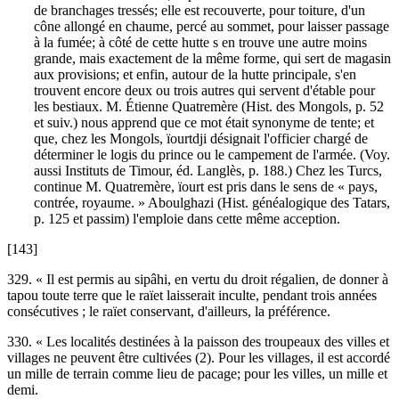
de branchages tressés; elle est recouverte, pour toiture, d'un
cône allongé en chaume, percé au sommet, pour laisser passage
à la fumée; à côté de cette hutte s en trouve une autre moins
grande, mais exactement de la même forme, qui sert de magasin
aux provisions; et enfin, autour de la hutte principale, s'en
trouvent encore deux ou trois autres qui servent d'étable pour
les bestiaux. M. Étienne Quatremère (Hist. des Mongols, p. 52
et suiv.) nous apprend que ce mot était synonyme de tente; et
que, chez les Mongols, ïourtdji désignait l'officier chargé de
déterminer le logis du prince ou le campement de l'armée. (Voy.
aussi Instituts de Timour, éd. Langlès, p. 188.) Chez les Turcs,
continue M. Quatremère, ïourt est pris dans le sens de « pays,
contrée, royaume. » Aboulghazi (Hist. généalogique des Tatars,
p. 125 et passim) l'emploie dans cette même acception.
[143]
329. « Il est permis au sipâhi, en vertu du droit régalien, de donner à
tapou toute terre que le raïet laisserait inculte, pendant trois années
consécutives ; le raïet conservant, d'ailleurs, la préférence.
330. « Les localités destinées à la paisson des troupeaux des villes et
villages ne peuvent être cultivées (2). Pour les villages, il est accordé
un mille de terrain comme lieu de pacage; pour les villes, un mille et
demi.