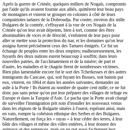
Après la guerre de Crimée, quelques milliers de Nogaïs, compromis
par l'aide qu'ils avaient fournie aux alliés, quittèrent leur beau pays
de montagnes et vinrent se grouper en colonies à côté de leurs
compatriotes tartares de la Dobroudja. Par contre, environ dix mille
Bulgares de la contrée, s'effrayant à la vue de ces Nogaïs de la
Crimée qu'on leur avait dépeints, bien à tort, comme des êtres
abominables de vices et de férocité, s'enfuirent de leur pays pour
aller se mettre sous la protection du tsar, et les domaines qu'on leur
assigna furent précisément ceux des Tartares émigrés. Ce fut un
échange de peuples entre les deux empires; malheureusement, les
fuyards des deux nations eurent beaucoup à souffrir, dans leurs
nouvelles patries, de l'acclimatement et de la misère; de part et
d'autre, les maladies et le chagrin firent de nombreuses victimes.
Bien plus lamentable encore fut le sort des Tcherkesses et des autres
immigrants du Caucase, qui, soit fuyant les Busses, soit bannis par
eux, vinrent, en 1864 et dans les années suivantes, demander un
asile à la Porte ! Ils étaient au nombre de quatre cent mille; ce ne fut
donc pas sans peine qu'on put leur préparer des villages de refuge en
Europe et dans la Turquie d'Asie. Le pacha que la Porte avait chargé
de surveiller l'immigration prit soin d'installer les nouveaux venus
dans les régions de la Bulgarie situées à l'ouest, espérant ainsi, mais
en vain, rompre la cohésion ethnique des Serbes et des Bulgares.
Naturellement, on força les « rayas » à leur céder des terres, à leur
bâtir des villages et même des villes entières, à leur donner des
animaux et des semences, mais on ne put aussi facilement leur