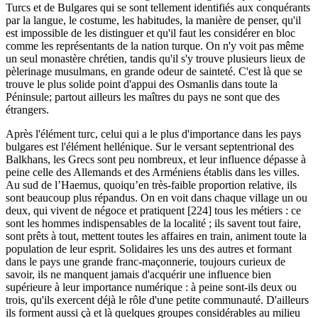
Turcs et de Bulgares qui se sont tellement identifiés aux conquérants
par la langue, le costume, les habitudes, la manière de penser, qu'il
est impossible de les distinguer et qu'il faut les considérer en bloc
comme les représentants de la nation turque. On n'y voit pas même
un seul monastère chrétien, tandis qu'il s'y trouve plusieurs lieux de
pèlerinage musulmans, en grande odeur de sainteté. C'est là que se
trouve le plus solide point d'appui des Osmanlis dans toute la
Péninsule; partout ailleurs les maîtres du pays ne sont que des
étrangers.
Après l'élément turc, celui qui a le plus d'importance dans les pays
bulgares est l'élément hellénique. Sur le versant septentrional des
Balkhans, les Grecs sont peu nombreux, et leur influence dépasse à
peine celle des Allemands et des Arméniens établis dans les villes.
Au sud de l’Haemus, quoiqu’en très-faible proportion relative, ils
sont beaucoup plus répandus. On en voit dans chaque village un ou
deux, qui vivent de négoce et pratiquent [224] tous les métiers : ce
sont les hommes indispensables de la localité ; ils savent tout faire,
sont prêts à tout, mettent toutes les affaires en train, animent toute la
population de leur esprit. Solidaires les uns des autres et formant
dans le pays une grande franc-maçonnerie, toujours curieux de
savoir, ils ne manquent jamais d'acquérir une influence bien
supérieure à leur importance numérique : à peine sont-ils deux ou
trois, qu'ils exercent déjà le rôle d'une petite communauté. D'ailleurs
ils forment aussi çà et là quelques groupes considérables au milieu