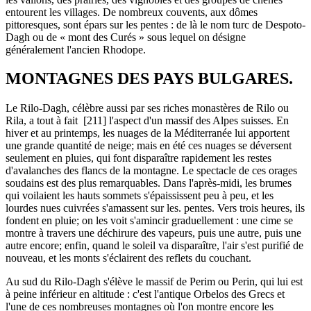
entourent les villages. De nombreux couvents, aux dômes
pittoresques, sont épars sur les pentes : de là le nom turc de Despoto-
Dagh ou de « mont des Curés » sous lequel on désigne
généralement l'ancien Rhodope.
MONTAGNES DES PAYS BULGARES.
Le Rilo-Dagh, célèbre aussi par ses riches monastères de Rilo ou
Rila, a tout à fait [211] l'aspect d'un massif des Alpes suisses. En
hiver et au printemps, les nuages de la Méditerranée lui apportent
une grande quantité de neige; mais en été ces nuages se déversent
seulement en pluies, qui font disparaître rapidement les restes
d'avalanches des flancs de la montagne. Le spectacle de ces orages
soudains est des plus remarquables. Dans l'après-midi, les brumes
qui voilaient les hauts sommets s'épaississent peu à peu, et les
lourdes nues cuivrées s'amassent sur les. pentes. Vers trois heures, ils
fondent en pluie; on les voit s'amincir graduellement : une cime se
montre à travers une déchirure des vapeurs, puis une autre, puis une
autre encore; enfin, quand le soleil va disparaître, l'air s'est purifié de
nouveau, et les monts s'éclairent des reflets du couchant.
Au sud du Rilo-Dagh s'élève le massif de Perim ou Perin, qui lui est
à peine inférieur en altitude : c'est l'antique Orbelos des Grecs et
l'une de ces nombreuses montagnes où l'on montre encore les