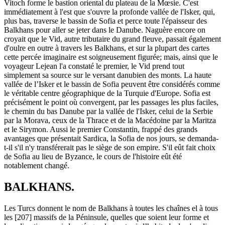
Vitoch forme le bastion oriental du plateau de la Mœsie. C'est
immédiatement à l'est que s'ouvre la profonde vallée de l'Isker, qui,
plus bas, traverse le bassin de Sofia et perce toute l'épaisseur des
Balkhans pour aller se jeter dans le Danube. Naguère encore on
croyait que le Vid, autre tributaire du grand fleuve, passait également
d'oulre en outre à travers les Balkhans, et sur la plupart des cartes
cette percée imaginaire est soigneusement figurée; mais, ainsi que le
voyageur Lejean l'a constaté le premier, le Vid prend tout
simplement sa source sur le versant danubien des monts. La haute
vallée de l’Isker et le bassin de Sofia peuvent être considérés comme
le véritable centre géographique de la Turquie d'Europe. Sofia est
précisément le point où convergent, par les passages les plus faciles,
le chemin du bas Danube par la vallée de l'Isker, celui de la Serbie
par la Morava, ceux de la Thrace et de la Macédoine par la Maritza
et le Sirymon. Aussi le premier Constantin, frappé des grands
avantages que présentait Sardica, la Sofia de nos jours, se demanda-
t-il s'il n'y transférerait pas le siège de son empire. S'il eût fait choix
de Sofia au lieu de Byzance, le cours de l'histoire eût été
notablement changé.
BALKHANS.
Les Turcs donnent le nom de Balkhans à toutes les chaînes el à tous
les [207] massifs de la Péninsule, quelles que soient leur forme et