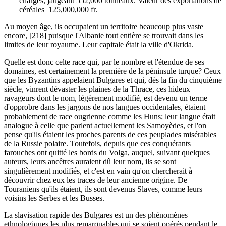
chargés, jaugeant 552,000 tonneaux. Valeur des exportations de
céréales 125,000,000 fr.
Au moyen âge, ils occupaient un territoire beaucoup plus vaste
encore, [218] puisque l'Albanie tout entière se trouvait dans les
limites de leur royaume. Leur capitale était la ville d'Okrida.
Quelle est donc celte race qui, par le nombre et l'étendue de ses
domaines, est certainement la première de la péninsule turque? Ceux
que les Byzantins appelaient Bulgares et qui, dès la fin du cinquième
siècle, vinrent dévaster les plaines de la Thrace, ces hideux
ravageurs dont le nom, légèrement modifié, est devenu un terme
d'opprobre dans les jargons de nos langues occidentales, étaient
probablement de race ougrienne comme les Huns; leur langue était
analogue à celle que parlent actuellement les Samoyèdes, et l'on
pense qu'ils étaient les proches parents de ces peuplades misérables
de la Russie polaire. Toutefois, depuis que ces conquérants
farouches ont quitté les bords du Volga, auquel, suivant quelques
auteurs, leurs ancêtres auraient dû leur nom, ils se sont
singulièrement modifiés, et c'est en vain qu'on chercherait à
découvrir chez eux les traces de leur ancienne origine. De
Touraniens qu'ils étaient, ils sont devenus Slaves, comme leurs
voisins les Serbes et les Busses.
La slavisation rapide des Bulgares est un des phénomènes
ethnologiques les plus remarquables qui se soient opérés pendant le