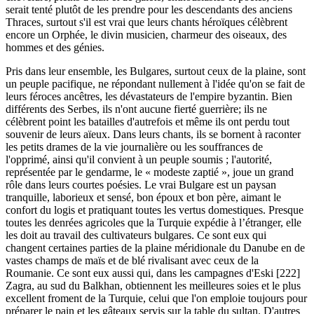
serait tenté plutôt de les prendre pour les descendants des anciens
Thraces, surtout s'il est vrai que leurs chants héroïques célèbrent
encore un Orphée, le divin musicien, charmeur des oiseaux, des
hommes et des génies.
Pris dans leur ensemble, les Bulgares, surtout ceux de la plaine, sont
un peuple pacifique, ne répondant nullement à l'idée qu'on se fait de
leurs féroces ancêtres, les dévastateurs de l'empire byzantin. Bien
différents des Serbes, ils n'ont aucune fierté guerrière; ils ne
célèbrent point les batailles d'autrefois et même ils ont perdu tout
souvenir de leurs aïeux. Dans leurs chants, ils se bornent à raconter
les petits drames de la vie journalière ou les souffrances de
l'opprimé, ainsi qu'il convient à un peuple soumis ; l'autorité,
représentée par le gendarme, le « modeste zaptié », joue un grand
rôle dans leurs courtes poésies. Le vrai Bulgare est un paysan
tranquille, laborieux et sensé, bon époux et bon père, aimant le
confort du logis et pratiquant toutes les vertus domestiques. Presque
toutes les denrées agricoles que la Turquie expédie à l’étranger, elle
les doit au travail des cultivateurs bulgares. Ce sont eux qui
changent certaines parties de la plaine méridionale du Danube en de
vastes champs de maïs et de blé rivalisant avec ceux de la
Roumanie. Ce sont eux aussi qui, dans les campagnes d'Eski [222]
Zagra, au sud du Balkhan, obtiennent les meilleures soies et le plus
excellent froment de la Turquie, celui que l'on emploie toujours pour
préparer le pain et les gâteaux servis sur la table du sultan. D'autres