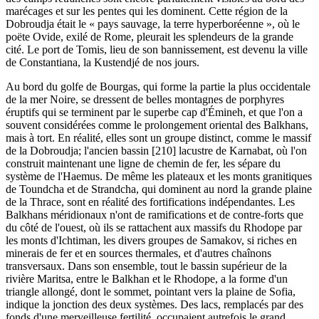
marécages et sur les pentes qui les dominent. Cette région de la
Dobroudja était le « pays sauvage, la terre hyperboréenne », où le
poëte Ovide, exilé de Rome, pleurait les splendeurs de la grande
cité. Le port de Tomis, lieu de son bannissement, est devenu la ville
de Constantiana, la Kustendjé de nos jours.
Au bord du golfe de Bourgas, qui forme la partie la plus occidentale
de la mer Noire, se dressent de belles montagnes de porphyres
éruptifs qui se terminent par le superbe cap d'Émineh, et que l'on a
souvent considérées comme le prolongement oriental des Balkhans,
mais à tort. En réalité, elles sont un groupe distinct, comme le massif
de la Dobroudja; l'ancien bassin [210] lacustre de Karnabat, où l'on
construit maintenant une ligne de chemin de fer, les sépare du
système de l'Haemus. De même les plateaux et les monts granitiques
de Toundcha et de Strandcha, qui dominent au nord la grande plaine
de la Thrace, sont en réalité des fortifications indépendantes. Les
Balkhans méridionaux n'ont de ramifications et de contre-forts que
du côté de l'ouest, où ils se rattachent aux massifs du Rhodope par
les monts d'Ichtiman, les divers groupes de Samakov, si riches en
minerais de fer et en sources thermales, et d'autres chaînons
transversaux. Dans son ensemble, tout le bassin supérieur de la
rivière Maritsa, entre le Balkhan et le Rhodope, a la forme d'un
triangle allongé, dont le sommet, pointant vers la plaine de Sofia,
indique la jonction des deux systèmes. Des lacs, remplacés par des
fonds d'une merveilleuse fertilité, occupaient autrefois le grand