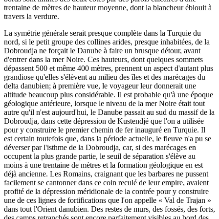
trentaine de mètres de hauteur moyenne, dont la blancheur éblouit à
travers la verdure.
La symétrie générale serait presque complète dans la Turquie du
nord, si le petit groupe des collines arides, presque inhabitées, de la
Dobroudja ne forçait le Danube à faire un brusque détour, avant
d'entrer dans la mer Noire. Ces hauteurs, dont quelques sommets
dépassent 500 et même 400 mètres, prennent un aspect d'autant plus
grandiose qu'elles s'élèvent au milieu des îles et des marécages du
delta danubien; à première vue, le voyageur leur donnerait une
altitude beaucoup plus considérable. Il est probable qu'à une époque
géologique antérieure, lorsque le niveau de la mer Noire était tout
autre qu'il n'est aujourd'hui, le Danube passait au sud du massif de la
Dobroudja, dans cette dépression de Kustendjé que l'on a utilisée
pour y construire le premier chemin de fer inauguré en Turquie. Il
est certain toutefois que, dans la période actuelle, le fleuve n'a pu se
déverser par l'isthme de la Dobroudja, car, si des marécages en
occupent la plus grande partie, le seuil de séparation s'élève au
moins à une trentaine de mètres et la formation géologique en est
déjà ancienne. Les Romains, craignant que les barbares ne pussent
facilement se cantonner dans ce coin reculé de leur empire, avaient
profité de la dépression méridionale de la contrée pour y construire
une de ces lignes de fortifications que l'on appelle « Val de Trajan »
dans tout l'Orient danubien. Des restes de murs, des fossés, des forts,
des camps retranchés sont encore parfaitement visibles au bord des