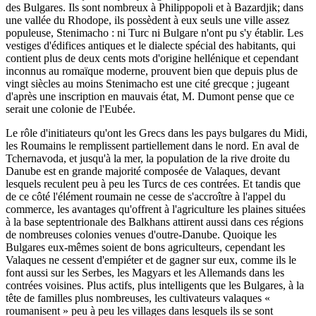
des Bulgares. Ils sont nombreux à Philippopoli et à Bazardjik; dans
une vallée du Rhodope, ils possèdent à eux seuls une ville assez
populeuse, Stenimacho : ni Turc ni Bulgare n'ont pu s'y établir. Les
vestiges d'édifices antiques et le dialecte spécial des habitants, qui
contient plus de deux cents mots d'origine hellénique et cependant
inconnus au romaïque moderne, prouvent bien que depuis plus de
vingt siècles au moins Stenimacho est une cité grecque ; jugeant
d'après une inscription en mauvais état, M. Dumont pense que ce
serait une colonie de l'Eubée.
Le rôle d'initiateurs qu'ont les Grecs dans les pays bulgares du Midi,
les Roumains le remplissent partiellement dans le nord. En aval de
Tchernavoda, et jusqu'à la mer, la population de la rive droite du
Danube est en grande majorité composée de Valaques, devant
lesquels reculent peu à peu les Turcs de ces contrées. Et tandis que
de ce côté l'élément roumain ne cesse de s'accroître à l'appel du
commerce, les avantages qu'offrent à l'agriculture les plaines situées
à la base septentrionale des Balkhans attirent aussi dans ces régions
de nombreuses colonies venues d'outre-Danube. Quoique les
Bulgares eux-mêmes soient de bons agriculteurs, cependant les
Valaques ne cessent d'empiéter et de gagner sur eux, comme ils le
font aussi sur les Serbes, les Magyars et les Allemands dans les
contrées voisines. Plus actifs, plus intelligents que les Bulgares, à la
tête de familles plus nombreuses, les cultivateurs valaques «
roumanisent » peu à peu les villages dans lesquels ils se sont