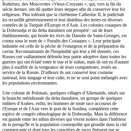
Ruthènes, des Moscovites «Vieux-Croyants », qui, vers la fin du
siècle dernier, ont dû quitter leurs steppes afin de conserver leur foi
religieuse. Plus tolérant que la chrétienne Catherine II, le padichah
les recueillit généreusement et leur distribua des terres en diverses
contrées de la Turquie d'Europe et d'Asie. Les colonies cosaques de
la Dobroudja et du delta danubien ont prospéré : un de leurs
établissements, qui borde les rives du Danube de Saint-Georges, est
connu sous le nom de « Paradis des Cosaques ». Leur principale
industrie est celle de la pèche de l'esturgeon et de la préparation du
caviar. Reconnaissants de l'hospitalité qui leur a été donnée, ces
Russes ont vaillamment défendu leur patrie adoptive dans toutes les
guerres qui ont éclaté entre le tsar et le sultan, mais ils ont eu d'autant
plus à souffrir de la vengeance de leurs compatriotes, restés au
service de la Russie. D'ailleurs ils ont conservé leur costume
national, leur langage et leur culte, et ne se sont point mélangés avec
les populations environnantes.
Une colonie de Polonais, quelques villages d'Allemands, situés sur
la branche méridionale du delta danubien, un groupe de quelques
milliers d'Arabes, enfin, les hommes de toute race accourus de
l'Europe et de l'Asie vers le port de la Soulina, complètent cette
espèce de congrès ethnologique de la Dobroudja. Mais la différence
est grande entre les tribus diverses qui vivent isolées dans l'intérieur
de la presqu'île et la population cosmopolite qui grouille dans la cité
commerçante et dont tous les caractères de races finissent par se