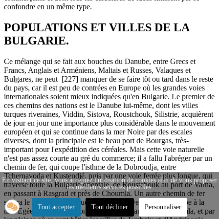
confondre en un même type.
POPULATIONS ET VILLES DE LA
BULGARIE.
Ce mélange qui se fait aux bouches du Danube, entre Grecs et
Francs, Anglais et Arméniens, Maltais et Russes, Valaques et
Bulgares, ne peut [227] manquer de se faire tôt ou tard dans le reste
du pays, car il est peu de contrées en Europe où les grandes voies
internationales soient mieux indiquées qu'en Bulgarie. Le premier de
ces chemins des nations est le Danube lui-même, dont les villes
turques riveraines, Viddin, Sistova, Roustchouk, Silistrie, acquièrent
de jour en jour une importance plus considérable dans le mouvement
européen et qui se continue dans la mer Noire par des escales
diverses, dont la principale est le beau port de Bourgas, très-
important pour l'expédition des céréales. Mais cette voie naturelle
n'est pas assez courte au gré du commerce; il a fallu l'abréger par un
chemin de fer, qui coupe l'isthme de la Dobroudja, entre
Tchernavoda et Kustendjé, puis par une voie ferrée plus longue, qui
En visitant ce site, vous acceptez l'utilisation de cookies afin de vous proposer
traverse toute la Bulgarie orientale, de Roustchouk au port de Varna,
les meilleurs services possibles.
en passant à Rasgrad et près de Choumla. Un autre chemin de fer
suivra le passage direct que la nature a ouvert du bas Danube à la
Tout accepter
Tout décliner
Personnaliser
mer Egée par la dépression des Balkhans, au sud de Choumla, et par