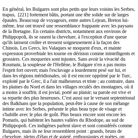
En général, les Bulgares sont plus petits que leurs voisins les Serbes,
trapus, [221] fortement bâtis, portant une tête solide sur de larges
épaules. Beaucoup de voyageurs, entre autres Lejean, Breton lui-
même, leur ont trouvé une ressemblance frappante avec les paysans
de la Bretagne. En certains districts, notamment aux environs de
Philippopoli, ils se rasent la chevelure, à l'exception d'une queue
qu'ils laissent croître et tressent soigneusement à la façon des
Chinois. Les Grecs, les Valaques se moquent d'eux, et mainte
expression proverbiale les tourne en dérision comme inintelligents et
grossiers. Ces moqueries sont injustes. Sans avoir la vivacité du
Roumain, la souplesse de l'Hellène, le Bulgare n'en a pas moins
l'esprit fort ouvert; mais l'esclavage a lourdement pesé sur lui, et
dans les régions méridionales, où il est encore opprimé par le Turc,
exploité par le Grec, il a l'air malheureux et triste ; au contraire, dans
les plaines du Nord et dans les villages reculés des montagnes, où il
a moins à souffrir, il est jovial, porté au plaisir; sa parole est vive et
sa repartie des plus heureuses. C'est aussi sur le versant septentrional
des Balkhans que la population, peut-être à cause de son mélange
intime avec les Serbes, présente le plus beau type de visage et
s'habille avec le plus de goût. Plus beaux encore sont encore les
Pomaris, qui habitent les hautes vallées du Rhodope, au sud de
Philippopoli. Ces indigènes parlent slave et sont considérés comme
Bulgares, mais ils ne leur ressemblent point : grands, bruns de
chevelure, pleins d'élan et de gaieté, enthousiastes et poètes, on