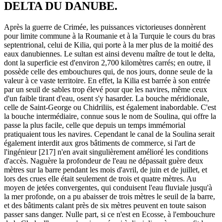
DELTA DU DANUBE.
Après la guerre de Crimée, les puissances victorieuses donnèrent
pour limite commune à la Roumanie et à la Turquie le cours du bras
septentrional, celui de Kilia, qui porte à la mer plus de la moitié des
eaux danubiennes. Le sultan est ainsi devenu maître de tout le delta,
dont la superficie est d'environ 2,700 kilomètres carrés; en outre, il
possède celle des embouchures qui, de nos jours, donne seule de la
valeur à ce vaste territoire. En effet, la Kilia est barrée à son entrée
par un seuil de sables trop élevé pour que les navires, même ceux
d'un faible tirant d'eau, osent s'y hasarder. La bouche méridionale,
celle de Saint-George ou Chidriliis, est également inabordable. C'est
la bouche intermédiaire, connue sous le nom de Soulina, qui offre la
passe la plus facile, celle que depuis un temps immémorial
pratiquaient tous les navires. Cependant le canal de la Soulina serait
également interdit aux gros bâtiments de commerce, si l'art de
l'ingénieur [217] n'en avait singulièrement amélioré les conditions
d'accès. Naguère la profondeur de l'eau ne dépassait guère deux
mètres sur la barre pendant les mois d'avril, de juin et de juillet, et
lors des crues elle était seulement de trois et quatre mètres. Au
moyen de jetées convergentes, qui conduisent l'eau fluviale jusqu'à
la mer profonde, on a pu abaisser de trois mètres le seuil de la barre,
et des bâtiments calant près de six mètres peuvent en toute saison
passer sans danger. Nulle part, si ce n'est en Ecosse, à l'embouchure