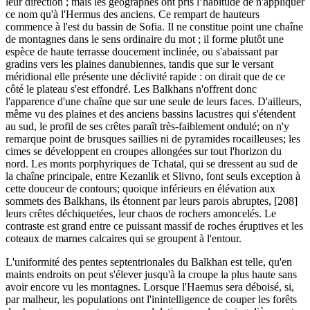
leur direction ; mais les géographes ont pris l’habitude de n'appliquer
ce nom qu'à l'Hermus des anciens. Ce rempart de hauteurs
commence à l'est du bassin de Sofia. Il ne constitue point une chaîne
de montagnes dans le sens ordinaire du mot ; il forme plutôt une
espèce de haute terrasse doucement inclinée, ou s'abaissant par
gradins vers les plaines danubiennes, tandis que sur le versant
méridional elle présente une déclivité rapide : on dirait que de ce
côté le plateau s'est effondré. Les Balkhans n'offrent donc
l'apparence d'une chaîne que sur une seule de leurs faces. D'ailleurs,
même vu des plaines et des anciens bassins lacustres qui s'étendent
au sud, le profil de ses crêtes paraît très-faiblement ondulé; on n'y
remarque point de brusques saillies ni de pyramides rocailleuses; les
cimes se développent en croupes allongées sur tout l'horizon du
nord. Les monts porphyriques de Tchatal, qui se dressent au sud de
la chaîne principale, entre Kezanlik et Slivno, font seuls exception à
cette douceur de contours; quoique inférieurs en élévation aux
sommets des Balkhans, ils étonnent par leurs parois abruptes, [208]
leurs crêtes déchiquetées, leur chaos de rochers amoncelés. Le
contraste est grand entre ce puissant massif de roches éruptives et les
coteaux de marnes calcaires qui se groupent à l'entour.
L'uniformité des pentes septentrionales du Balkhan est telle, qu'en
maints endroits on peut s'élever jusqu'à la croupe la plus haute sans
avoir encore vu les montagnes. Lorsque l'Haemus sera déboisé, si,
par malheur, les populations ont l'inintelligence de couper les forêts