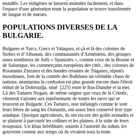
installés. Les indigènes se laissent assimiler facilement, et dans
l'espace d'une génération toute la population se trouve transformée
de langue et de mœurs.
POPULATIONS DIVERSES DE LA
BULGARIE.
Bulgares et Turcs, Grecs et Valaques, et çà et là des colonies de
Serbes et d’Albanais, des communautés d'Arméniens, des groupes
assez nombreux de Juifs « Spanioles », comme ceux de la Bosnie et
de Salonique, les commerçants européens des cités , des colonies de
Roumains Zinzares et des bandes errantes de Tsiganes, réputés
musulmans, font de la contrée des Balkhans un véritable chaos de
nations; néanmoins la confusion est plus grande encore dans l'étroit
réduit de la Dobroudja, situé [225] entre le Bas-Danube et la mer.
Là des Tartares Nogaïs, de même origine que ceux de la Crimée,
viennent s'ajouter aux représentants de toutes les races qui se
trouvent en Bulgarie. Ces Tartares, non mélangés comme le sont
leurs frères de sang les Osmanlis, ont assez bien conservé leur type
asiatique. Quoique agriculteurs, ils ont encore des goûts nomades et
se plaisent à parcourir les collines et les plaines, à la suite de leurs
troupeaux. Un khan héréditaire, soumis à l'autorité du sultan, les
gouverne comme aux temps où ils vivaient sous la tente.