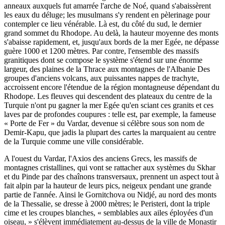
anneaux auxquels fut amarrée l'arche de Noé, quand s'abaissèrent
les eaux du déluge; les musulmans s'y rendent en pèlerinage pour
contempler ce lieu vénérable. Là est, du côté du sud, le dernier
grand sommet du Rhodope. Au delà, la hauteur moyenne des monts
s'abaisse rapidement, et, jusqu'aux bords de la mer Egée, ne dépasse
guère 1000 et 1200 mètres. Par contre, l'ensemble des massifs
granitiques dont se compose le système s'étend sur une énorme
largeur, des plaines de la Thrace aux montagnes de l'Albanie Des
groupes d'anciens volcans, aux puissantes nappes de trachyte,
accroissent encore l'étendue de la région montagneuse dépendant du
Rhodope. Les fleuves qui descendent des plateaux du centre de la
Turquie n'ont pu gagner la mer Egée qu'en sciant ces granits et ces
laves par de profondes coupures : telle est, par exemple, la fameuse
« Porte de Fer » du Vardar, devenue si célèbre sous son nom de
Demir-Kapu, que jadis la plupart des cartes la marquaient au centre
de la Turquie comme une ville considérable.
A l'ouest du Vardar, l'Axios des anciens Grecs, les massifs de
montagnes cristallines, qui vont se rattacher aux systèmes du Skhar
et du Pinde par des chaînons transversaux, prennent un aspect tout à
fait alpin par la hauteur de leurs pics, neigeux pendant une grande
partie de l'année. Ainsi le Gornitchova ou Nidjé, au nord des monts
de la Thessalie, se dresse à 2000 mètres; le Peristeri, dont la triple
cime et les croupes blanches, « semblables aux ailes éployées d'un
oiseau, » s'élèvent immédiatement au-dessus de la ville de Monastir