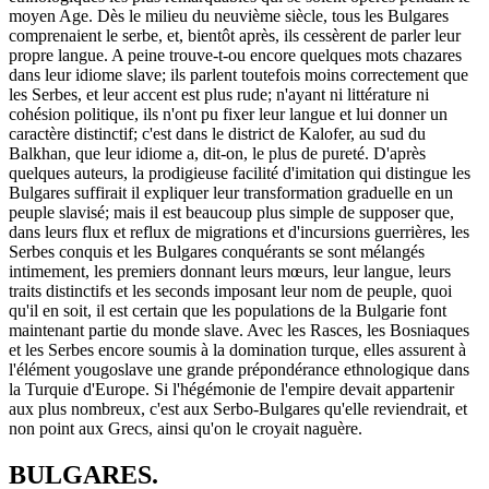
moyen Age. Dès le milieu du neuvième siècle, tous les Bulgares
comprenaient le serbe, et, bientôt après, ils cessèrent de parler leur
propre langue. A peine trouve-t-ou encore quelques mots chazares
dans leur idiome slave; ils parlent toutefois moins correctement que
les Serbes, et leur accent est plus rude; n'ayant ni littérature ni
cohésion politique, ils n'ont pu fixer leur langue et lui donner un
caractère distinctif; c'est dans le district de Kalofer, au sud du
Balkhan, que leur idiome a, dit-on, le plus de pureté. D'après
quelques auteurs, la prodigieuse facilité d'imitation qui distingue les
Bulgares suffirait il expliquer leur transformation graduelle en un
peuple slavisé; mais il est beaucoup plus simple de supposer que,
dans leurs flux et reflux de migrations et d'incursions guerrières, les
Serbes conquis et les Bulgares conquérants se sont mélangés
intimement, les premiers donnant leurs mœurs, leur langue, leurs
traits distinctifs et les seconds imposant leur nom de peuple, quoi
qu'il en soit, il est certain que les populations de la Bulgarie font
maintenant partie du monde slave. Avec les Rasces, les Bosniaques
et les Serbes encore soumis à la domination turque, elles assurent à
l'élément yougoslave une grande prépondérance ethnologique dans
la Turquie d'Europe. Si l'hégémonie de l'empire devait appartenir
aux plus nombreux, c'est aux Serbo-Bulgares qu'elle reviendrait, et
non point aux Grecs, ainsi qu'on le croyait naguère.
BULGARES.