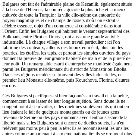
Bulgares ont fait de l'admirable plaine de Kezanlik, également située
à la base de l'Hiemus, la contrée agricole la plus riche et la mieux
cultivée de toute la Turquie : la ville elle-même est entourée de
noyers magnifiques et de champs de rosiers d'où l'on extrait la
célèbre essence, objet d'un commerce si considérable dans tout
l'Orient. Enfin les Bulgares qui habitent le versant septentrional des
Balkhans, entre Pirot et Tirnova, ont aussi une grande activité
industrielle. Là chaque village a son travail particulier : ici l'on
fabrique des couteaux, ailleurs des bijoux en métal, plus loin les
poteries, les étoffes, les tapis, et partout les simples ouvriers du pays
donnent la preuve de leur grande habileté de main et de la pureté de
leur goût. Un remarquable esprit d'entreprise se manifeste également
parmi les Bulgares méridionaux du district de Monastir ou Bitolia.
Dans ces régions reculées se trouvent des villes industrielles, en
premier lieu Monastir elle-même, puis Kourchova, Florina, d'autres
encore.
Ces Bulgares si pacifiques, si bien façonnés au travail et à la peine,
commencent à se lasser de leur longue sujétion. Sans doute ils ne
songent point à se révolter, et les quelques soulèvements qui ont eu
lieu étaient le fait de quelques montagnards ou de jeunes gens
revenus de Serbie ou des pays roumains avec l'enthousiasme de la
liberté; mais si les Bulgares sont encore de dociles sujets, ils n'en
relèvent pas moins peu à peu la tète; ils se reconnaissent les uns les
autres comme appartenant à la même nationalité; ils se groupent plus