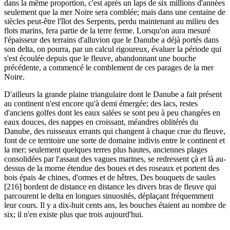
dans la même proportion, c'est après un laps de six millions d'années
seulement que la mer Noire sera comblée; mais dans une centaine de
siècles peut-être l'îlot des Serpents, perdu maintenant au milieu des
flots marins, fera partie de la terre ferme. Lorsqu'on aura mesuré
l'épaisseur des terrains d'alluvion que le Danube a déjà portés dans
son delta, on pourra, par un calcul rigoureux, évaluer la période qui
s'est écoulée depuis que le fleuve, abandonnant une bouche
précédente, a commencé le comblement de ces parages de la mer
Noire.
D'ailleurs la grande plaine triangulaire dont le Danube a fait présent
au continent n'est encore qu'à demi émergée; des lacs, restes
d'anciens golfes dont les eaux salées se sont peu à peu changées en
eaux douces, des nappes en croissant, méandres oblitérés du
Danube, des ruisseaux errants qui changent à chaque crue du fleuve,
font de ce territoire une sorte de domaine indivis entre le continent et
la mer; seulement quelques terres plus hautes, anciennes plages
consolidées par l'assaut des vagues marines, se redressent çà et là au-
dessus de la morne étendue des boues et des roseaux et portent des
bois épais 4e chines, d'ormes et de hêtres, Des bouquets de saules
[216] bordent de distance en distance les divers bras de fleuve qui
parcourent le delta en longues sinuosités, déplaçant fréquemment
leur cours. Il y a dix-huit cents ans, les bouches étaient au nombre de
six; il n'en existe plus que trois aujourd'hui.