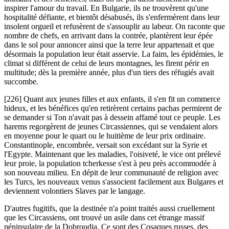
inspirer l'amour du travail. En Bulgarie, ils ne trouvèrent qu'une
hospitalité défiante, et bientôt désabusés, ils s'enfermèrent dans leur
insolent orgueil et refusèrent de s'assouplir au labeur. On raconte que
nombre de chefs, en arrivant dans la contrée, plantèrent leur épée
dans le sol pour annoncer ainsi que la terre leur appartenait et que
désormais la population leur était asservie. La faim, les épidémies, le
climat si différent de celui de leurs montagnes, les firent périr en
multitude; dès la première année, plus d'un tiers des réfugiés avait
succombe.
[226] Quant aux jeunes filles et aux enfants, il s'en fit un commerce
hideux, et les bénéfices qu'en retirèrent certains pachas permirent de
se demander si Ton n'avait pas à dessein affamé tout ce peuple. Les
harems regorgèrent de jeunes Circassiennes, qui se vendaient alors
en moyenne pour le quart ou le huitième de leur prix ordinaire.
Constantinople, encombrée, versait son excédant sur la Syrie et
l'Egypte. Maintenant que les maladies, l'oisiveté, le vice ont prélevé
leur proie, la population tcherkesse s'est à peu près accommodée à
son nouveau milieu. En dépit de leur communauté de religion avec
les Turcs, les nouveaux venus s'associent facilement aux Bulgares et
deviennent volontiers Slaves par le langage.
D'autres fugitifs, que la destinée n'a point traités aussi cruellement
que les Circassiens, ont trouvé un asile dans cet étrange massif
péninsulaire de la Dobroudja. Ce sont des Cosaques russes, des