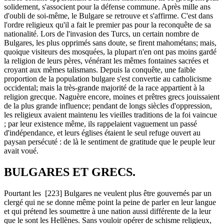
solidement, s'associent pour la défense commune. Après mille ans
d'oubli de soi-même, le Bulgare se retrouve et s'affirme. C'est dans
l'ordre religieux qu'il a fait le premier pas pour la reconquête de sa
nationalité. Lors de l'invasion des Turcs, un certain nombre de
Bulgares, les plus opprimés sans doute, se firent mahométans; mais,
quoique visiteurs des mosquées, la plupart n'en ont pas moins gardé
la religion de leurs pères, vénérant les mêmes fontaines sacrées et
croyant aux mêmes talismans. Depuis la conquête, une faible
proportion de la population bulgare s'est convertie au catholicisme
occidental; mais la très-grande majorité de la race appartient à la
religion grecque. Naguère encore, moines et prêtres grecs jouissaient
de la plus grande influence; pendant de longs siècles d'oppression,
les religieux avaient maintenu les vieilles traditions de la foi vaincue
; par leur existence même, ils rappelaient vaguement un passé
d'indépendance, et leurs églises étaient le seul refuge ouvert au
paysan persécuté : de là le sentiment de gratitude que le peuple leur
avait voué.
BULGARES ET GRECS.
Pourtant les [223] Bulgares ne veulent plus être gouvernés par un
clergé qui ne se donne même point la peine de parler en leur langue
et qui prétend les soumettre à une nation aussi différente de la leur
que le sont les Hellènes. Sans vouloir opérer de schisme religieux,