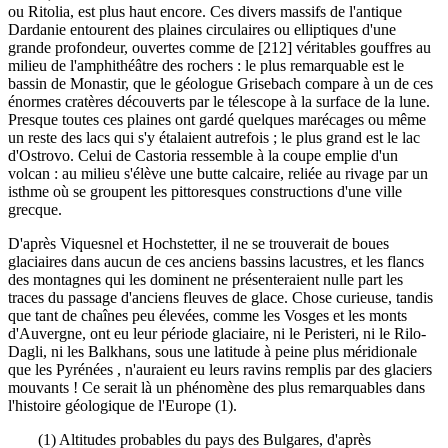
ou Ritolia, est plus haut encore. Ces divers massifs de l'antique
Dardanie entourent des plaines circulaires ou elliptiques d'une
grande profondeur, ouvertes comme de [212] véritables gouffres au
milieu de l'amphithéâtre des rochers : le plus remarquable est le
bassin de Monastir, que le géologue Grisebach compare à un de ces
énormes cratères découverts par le télescope à la surface de la lune.
Presque toutes ces plaines ont gardé quelques marécages ou même
un reste des lacs qui s'y étalaient autrefois ; le plus grand est le lac
d'Ostrovo. Celui de Castoria ressemble à la coupe emplie d'un
volcan : au milieu s'élève une butte calcaire, reliée au rivage par un
isthme où se groupent les pittoresques constructions d'une ville
grecque.
D'après Viquesnel et Hochstetter, il ne se trouverait de boues
glaciaires dans aucun de ces anciens bassins lacustres, et les flancs
des montagnes qui les dominent ne présenteraient nulle part les
traces du passage d'anciens fleuves de glace. Chose curieuse, tandis
que tant de chaînes peu élevées, comme les Vosges et les monts
d'Auvergne, ont eu leur période glaciaire, ni le Peristeri, ni le Rilo-
Dagli, ni les Balkhans, sous une latitude à peine plus méridionale
que les Pyrénées , n'auraient eu leurs ravins remplis par des glaciers
mouvants ! Ce serait là un phénomène des plus remarquables dans
l'histoire géologique de l'Europe (1).
(1) Altitudes probables du pays des Bulgares, d'après