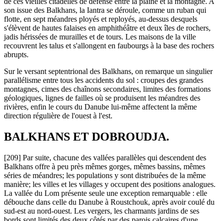
de ces vieilles citadelles de défense entre la plaine et la montagne. A
son issue des Balkhans, la Iantra se déroule, comme un ruban qui
flotte, en sept méandres ployés et reployés, au-dessus desquels
s'élèvent de hautes falaises en amphithéâtre et deux îles de rochers,
jadis hérissées de murailles et de tours. Les maisons de la ville
recouvrent les talus et s'allongent en faubourgs à la base des rochers
abrupts.
Sur le versant septentrional des Balkhans, on remarque un singulier
parallélisme entre tous les accidents du sol : croupes des grandes
montagnes, cimes des chaînons secondaires, limites des formations
géologiques, lignes de failles où se produisent les méandres des
rivières, enfin le cours du Danube lui-même affectent la même
direction régulière de l'ouest à l'est.
BALKHANS ET DOBROUDJA.
[209] Par suite, chacune des vallées parallèles qui descendent des
Balkhans offre à peu près mêmes gorges, mêmes bassins, mêmes
séries de méandres; les populations y sont distribuées de la même
manière; les villes et les villages y occupent des positions analogues.
La vallée du Lom présente seule une exception remarquable : elle
débouche dans celle du Danube à Roustchouk, après avoir coulé du
sud-est au nord-ouest. Les vergers, les charmants jardins de ses
bords sont limités des deux côtés par des parois calcaires d'une