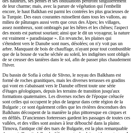
des hauteurs, ses pentes et ses ondulations perdront singulièrement
de leur charme; mais, avec la parure de végétation qui l'embellit
encore, le haut Balkhan est parmi les contrées les plus gracieuses de
la Turquie. Des eaux courantes ruissellent dans tous les vallons, au
milieu de pâturages aussi verts que ceux des Alpes; les villages,
assez nombreux, sont ombragés par les hêtres et les chênes; l'aspect
des monts est partout souriant; ainsi que le dit un voyageur, la nature
est vraiment « paradisiaque ». En revanche, les plaines qui
s'étendent vers le Danube sont nues, désolées; on n'y voit pas un
arbre. Manquant de bois de chauffage, n'ayant pour tout combustible
que de la bouse de vache séchée au soleil, les indigènes sont obligés
de se creuser des tanières dans le sol, afin de passer plus chaudement
l'hiver.
Du bassin de Sofia à celui de Slivno, le noyau des Balkhans est
formé de roches granitiques, mais les diverses terrasses en gradins
qui vont en s'abaissant vers le Danube offrent toute une série
d'étages géologiques, depuis les terrains de transition jusqu'aux
formations quaternaires. Les diverses roches de l'époque crétacée
sont celles qui occupent le plus de largeur dans cette région de la
Bulgarie ; ce sont également celles que les rivières descendues des
Balkhans découpent de la manière la plus pittoresque en cirques et
en défilés. D'anciennes forteresses gardent les passages de toutes ces
vallées, et des villes sont assises à leur débouché dans la plaine.
Tirnova, l'antique cité des tsars de Bulgarie, est la plus remarquable