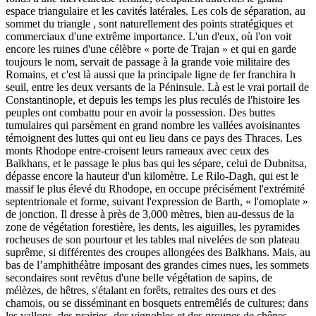
espace triangulaire et les cavités latérales. Les cols de séparation, au
sommet du triangle , sont naturellement des points stratégiques et
commerciaux d'une extrême importance. L'un d'eux, où l'on voit
encore les ruines d'une célèbre « porte de Trajan » et qui en garde
toujours le nom, servait de passage à la grande voie militaire des
Romains, et c'est là aussi que la principale ligne de fer franchira h
seuil, entre les deux versants de la Péninsule. Là est le vrai portail de
Constantinople, et depuis les temps les plus reculés de l'histoire les
peuples ont combattu pour en avoir la possession. Des buttes
tumulaires qui parsèment en grand nombre les vallées avoisinantes
témoignent des luttes qui ont eu lieu dans ce pays des Thraces. Les
monts Rhodope entre-croisent leurs rameaux avec ceux des
Balkhans, et le passage le plus bas qui les sépare, celui de Dubnitsa,
dépasse encore la hauteur d'un kilomètre. Le Rilo-Dagh, qui est le
massif le plus élevé du Rhodope, en occupe précisément l'extrémité
septentrionale et forme, suivant l'expression de Barth, « l'omoplate »
de jonction. Il dresse à près de 3,000 mètres, bien au-dessus de la
zone de végétation forestière, les dents, les aiguilles, les pyramides
rocheuses de son pourtour et les tables mal nivelées de son plateau
suprême, si différentes des croupes allongées des Balkhans. Mais, au
bas de l’amphithéàtre imposant des grandes cimes nues, les sommets
secondaires sont revêtus d'une belle végétation de sapins, de
mélèzes, de hêtres, s'étalant en forêts, retraites des ours et des
chamois, ou se disséminant en bosquets entremêlés de cultures; dans
les vallons, des prairies, des vignobles et des groupes de chênes