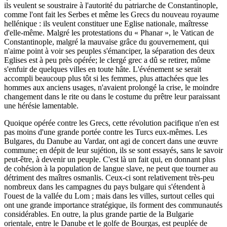
ils veulent se soustraire à l'autorité du patriarche de Constantinople,
comme l'ont fait les Serbes et même les Grecs du nouveau royaume
hellénique : ils veulent constituer une Eglise nationale, maîtresse
d'elle-même. Malgré les protestations du « Phanar », le Vatican de
Constantinople, malgré la mauvaise grâce du gouvernement, qui
n'aime point à voir ses peuples s'émanciper, la séparation des deux
Eglises est à peu près opérée; le clergé grec a dû se retirer, môme
s'enfuir de quelques villes en toute hâte. L'événement se serait
accompli beaucoup plus tôt si les femmes, plus attachées que les
hommes aux anciens usages, n'avaient prolongé la crise, le moindre
changement dans le rite ou dans le costume du prêtre leur paraissant
une hérésie lamentable.
Quoique opérée contre les Grecs, cette révolution pacifique n'en est
pas moins d'une grande portée contre les Turcs eux-mêmes. Les
Bulgares, du Danube au Vardar, ont agi de concert dans une œuvre
commune; en dépit de leur sujétion, ils se sont essayés, sans le savoir
peut-être, à devenir un peuple. C'est là un fait qui, en donnant plus
de cohésion à la population de langue slave, ne peut que tourner au
détriment des maîtres osmanlis. Ceux-ci sont relativement très-peu
nombreux dans les campagnes du pays bulgare qui s'étendent à
l'ouest de la vallée du Lom ; mais dans les villes, surtout celles qui
ont une grande importance stratégique, ils forment des communautés
considérables. En outre, la plus grande partie de la Bulgarie
orientale, entre le Danube et le golfe de Bourgas, est peuplée de