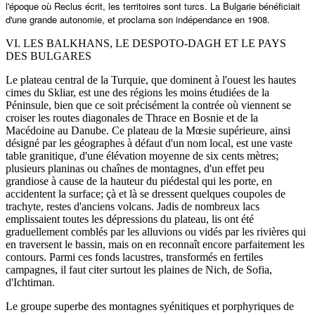
l'époque où Reclus écrit, les territoires sont turcs. La Bulgarie bénéficiait
d'une grande autonomie, et proclama son indépendance en 1908.
VI. LES BALKHANS, LE DESPOTO-DAGH ET LE PAYS
DES BULGARES
Le plateau central de la Turquie, que dominent à l'ouest les hautes
cimes du Skliar, est une des régions les moins étudiées de la
Péninsule, bien que ce soit précisément la contrée où viennent se
croiser les routes diagonales de Thrace en Bosnie et de la
Macédoine au Danube. Ce plateau de la Mœsie supérieure, ainsi
désigné par les géographes à défaut d'un nom local, est une vaste
table granitique, d'une élévation moyenne de six cents mètres;
plusieurs planinas ou chaînes de montagnes, d'un effet peu
grandiose à cause de la hauteur du piédestal qui les porte, en
accidentent la surface; çà et là se dressent quelques coupoles de
trachyte, restes d'anciens volcans. Jadis de nombreux lacs
emplissaient toutes les dépressions du plateau, lis ont été
graduellement comblés par les alluvions ou vidés par les rivières qui
en traversent le bassin, mais on en reconnaît encore parfaitement les
contours. Parmi ces fonds lacustres, transformés en fertiles
campagnes, il faut citer surtout les plaines de Nich, de Sofia,
d'Ichtiman.
Le groupe superbe des montagnes syénitiques et porphyriques de