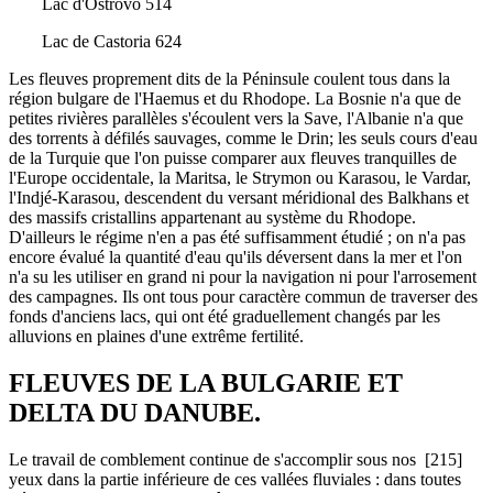
Lac d'Ostrovo 514
Lac de Castoria 624
Les fleuves proprement dits de la Péninsule coulent tous dans la
région bulgare de l'Haemus et du Rhodope. La Bosnie n'a que de
petites rivières parallèles s'écoulent vers la Save, l'Albanie n'a que
des torrents à défilés sauvages, comme le Drin; les seuls cours d'eau
de la Turquie que l'on puisse comparer aux fleuves tranquilles de
l'Europe occidentale, la Maritsa, le Strymon ou Karasou, le Vardar,
l'Indjé-Karasou, descendent du versant méridional des Balkhans et
des massifs cristallins appartenant au système du Rhodope.
D'ailleurs le régime n'en a pas été suffisamment étudié ; on n'a pas
encore évalué la quantité d'eau qu'ils déversent dans la mer et l'on
n'a su les utiliser en grand ni pour la navigation ni pour l'arrosement
des campagnes. Ils ont tous pour caractère commun de traverser des
fonds d'anciens lacs, qui ont été graduellement changés par les
alluvions en plaines d'une extrême fertilité.
FLEUVES DE LA BULGARIE ET
DELTA DU DANUBE.
Le travail de comblement continue de s'accomplir sous nos [215]
yeux dans la partie inférieure de ces vallées fluviales : dans toutes