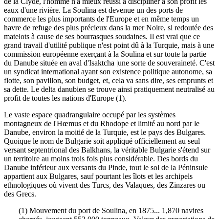
de la Clyde, l'homme n'a mieux réussi à discipliner à son profit les
eaux d'une rivière. La Soulina est devenue un des ports de
commerce les plus importants de l'Europe et en même temps un
havre de refuge des plus précieux dans la mer Noire, si redoutée des
matelots à cause de ses bourrasques soudaines. Il est vrai que ce
grand travail d'utilité publique n'est point dû à la Turquie, mais à une
commission européenne exerçant à la Soulina et sur toute la partie
du Danube située en aval d'Isaktcha |une sorte de souveraineté. C'est
un syndicat international ayant son existence politique autonome, sa
flotte, son pavillon, son budget, et, cela va sans dire, ses emprunts et
sa dette. Le delta danubien se trouve ainsi pratiquement neutralisé au
profit de toutes les nations d'Europe (1).
Le vaste espace quadrangulaire occupé par les systèmes
montagneux de l'Hœmus et du Rhodope et limité au nord par le
Danube, environ la moitié de la Turquie, est le pays des Bulgares.
Quoique le nom de Bulgarie soit appliqué officiellement au seul
versant septentrional des Balkhans, la véritable Bulgarie s'étend sur
un territoire au moins trois fois plus considérable. Des bords du
Danube inférieur aux versants du Pinde, tout le sol de la Péninsule
appartient aux Bulgares, sauf pourtant les îlots et les archipels
ethnologiques où vivent des Turcs, des Valaques, des Zinzares ou
des Grecs.
(1) Mouvement du port de Soulina, en 1875... 1,870 navires