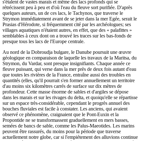
s'étalent de vastes marais et même des lacs profonds qui se
rétrécissent peu à peu et d'où l'eau du fleuve sort purifiée. D'après
quelques auteurs, un de ces lacs, le Tachynos, que traverse le
Strymon immédiatement avant de se jeter dans la mer Egée, serait le
Prasias d'Hérodote, si fréquemment cité par les archéologues; ses
villages aquatiques n'étaient autres, en effet, que des « palafittes »
semblables à ceux dont on a trouvé les traces sur les bas-fonds de
presque tous les lacs de l'Europe centrale.
Au nord de la Dobroudja bulgare, le Danube poursuit une œuvre
géologique en comparaison de laquelle les travaux de la Maritsa, du
Strymon, du Vardar, sont presque insignifiants. Chaque année ce
fleuve puissant, qui verse dans la mer près de deux fois autant d'eau
que toutes les rivières de la France, entraîne aussi des troubles en
quantités (elles, qu'il pourrait s'en former annuellement un territoire
d'au moins six kilomètres carrés de surface sur dix mètres de
profondeur. Cette masse énorme de sables et d'argiles se dépose
dans les marais et sur les rivages du delta, et quoiqu'elle se répartisse
sur un espace très-considérable, cependant le progrès annuel des
bouches fluviales est facile à constater. Les anciens, qui avaient
observé ce phénomène, craignaient que le Pont-Euxin et la
Propontide ne se transformassent graduellement en mers basses,
semées de bancs de sable, comme les Palus-Maeotides. Les marins
peuvent être rassurés, du moins pour la période que traverse
actuellement notre globe, car si l'empiétement des alluvions continue