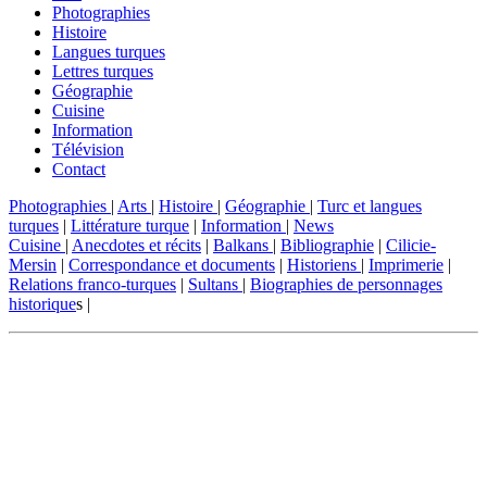
Photographies
Histoire
Langues turques
Lettres turques
Géographie
Cuisine
Information
Télévision
Contact
Photographies
|
Arts
|
Histoire
|
Géographie
|
Turc et langues
turques
|
Littérature turque
|
Information
|
News
Cuisine
|
Anecdotes et récits
|
Balkans
|
Bibliographie
|
Cilicie-
Mersin
|
Correspondance et documents
|
Historiens
|
Imprimerie
|
Relations franco-turques
|
Sultans
|
Biographies de personnages
historique
s |