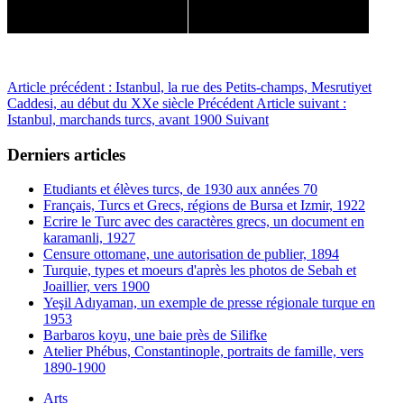
Article précédent : Istanbul, la rue des Petits-champs, Mesrutiyet
Caddesi, au début du XXe siècle
Précédent
Article suivant :
Istanbul, marchands turcs, avant 1900
Suivant
Derniers articles
Etudiants et élèves turcs, de 1930 aux années 70
Français, Turcs et Grecs, régions de Bursa et Izmir, 1922
Ecrire le Turc avec des caractères grecs, un document en
karamanli, 1927
Censure ottomane, une autorisation de publier, 1894
Turquie, types et moeurs d'après les photos de Sebah et
Joaillier, vers 1900
Yeşil Adıyaman, un exemple de presse régionale turque en
1953
Barbaros koyu, une baie près de Silifke
Atelier Phébus, Constantinople, portraits de famille, vers
1890-1900
Arts