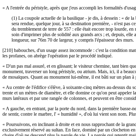
« A l'entrée du péristyle, après que j'eus accompli les formalités d'us
(1) La coupole actuelle de la basilique - je dis, à dessein : « de 
sera rendue, quelque jour, à sa destination première, - n'est pas ce
du tremblement de terre de 557 : elle était encore trop lourde, en
soin d'imprimer plus de solidité aux grands arcs ; et, depuis, elle
longueur, sur 76m 70 de largeur, y compris l'épaisseur des murs.
[210] babouches, d'un usage assez incommode : c'est la condition matér
les profanes, on abrège l'opération par le procédé indiqué.
« D'un pas mal assuré, et en glissant; le visiteur chemine, tant bien qu
monument, traverser un long péristyle, ou atrium. Mais, ici, il a beau
de mosaïques. Quant au monument lui-même, il est bâti sur un plan à pe
« Au centre de l'édifice s'élève, à soixante-cinq mètres au-dessus du so
trente et un mètres de diamètre, et elle domine ce qu'on peut appeler l
murs latéraux et par une rangée de colonnes, et peuvent en être consi
« A gauche, en entrant, par la porte du nord, dans la première basse-ne
de sentir, contre le marbre, l' « humidité », d'où lui vient son nom. Plu
« Poursuivons, en inclinant à droite et en nous rapprochant de la grande
exclusivement réservé au sultan. En face, dominé par un clocheton en 
chaire d'où ne descend plus la parole de vie. La parole qui retentit ma