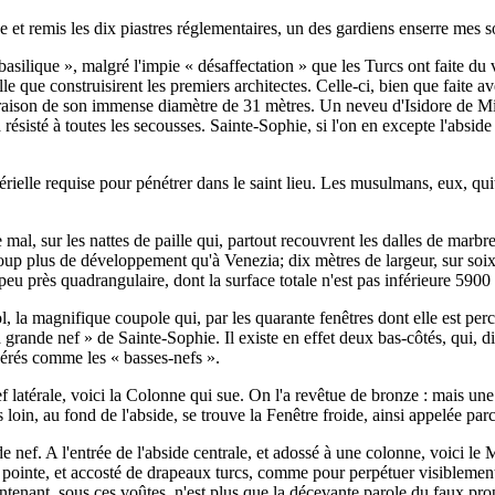
age et remis les dix piastres réglementaires, un des gardiens enserre mes
la basilique », malgré l'impie « désaffectation » que les Turcs ont faite 
lle que construisirent les premiers architectes. Celle-ci, bien que faite a
 raison de son immense diamètre de 31 mètres. Un neveu d'Isidore de Milet
 a résisté à toutes les secousses. Sainte-Sophie, si l'on en excepte l'absi
ielle requise pour pénétrer dans le saint lieu. Les musulmans, eux, quit
e mal, sur les nattes de paille qui, partout recouvrent les dalles de mar
coup plus de développement qu'à Venezia; dix mètres de largeur, sur soix
u près quadrangulaire, dont la surface totale n'est pas inférieure 5900 
l, la magnifique coupole qui, par les quarante fenêtres dont elle est perc
a grande nef » de Sainte-Sophie. Il existe en effet deux bas-côtés, qui,
dérés comme les « basses-nefs ».
f latérale, voici la Colonne qui sue. On l'a revêtue de bronze : mais une
s loin, au fond de l'abside, se trouve la Fenêtre froide, ainsi appelée par
 nef. A l'entrée de l'abside centrale, et adossé à une colonne, voici le 
pointe, et accosté de drapeaux turcs, comme pour perpétuer visiblement l
intenant, sous ces voûtes, n'est plus que la décevante parole du faux pro