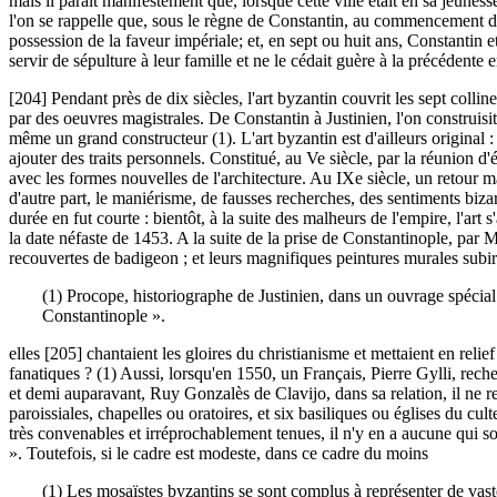
mais il paraît manifestement que, lorsque cette ville était en sa jeunes
l'on se rappelle que, sous le règne de Constantin, au commencement du Iv
possession de la faveur impériale; et, en sept ou huit ans, Constantin 
servir de sépulture à leur famille et ne le cédait guère à la précédente
[204] Pendant près de dix siècles, l'art byzantin couvrit les sept colli
par des oeuvres magistrales. De Constantin à Justinien, l'on construisi
même un grand constructeur (1). L'art byzantin est d'ailleurs original : s
ajouter des traits personnels. Constitué, au Ve siècle, par la réunion d
avec les formes nouvelles de l'architecture. Au IXe siècle, un retour m
d'autre part, le maniérisme, de fausses recherches, des sentiments biza
durée en fut courte : bientôt, à la suite des malheurs de l'empire, l'ar
la date néfaste de 1453. A la suite de la prise de Constantinople, par 
recouvertes de badigeon ; et leurs magnifiques peintures murales subi
(1) Procope, historiographe de Justinien, dans un ouvrage spécial 
Constantinople ».
elles [205] chantaient les gloires du christianisme et mettaient en relie
fanatiques ? (1) Aussi, lorsqu'en 1550, un Français, Pierre Gylli, reche
et demi auparavant, Ruy Gonzalès de Clavijo, dans sa relation, il ne re
paroissiales, chapelles ou oratoires, et six basiliques ou églises du cul
très convenables et irréprochablement tenues, il n'y en a aucune qui so
». Toutefois, si le cadre est modeste, dans ce cadre du moins
(1) Les mosaïstes byzantins se sont complus à représenter de vaste