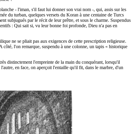
anche - l'iman, s'il faut lui donner son vrai nom -, qui, assis sur les
ommée du turban, quelques versets du Koran à une centaine de Turcs
lement subjugués par le récit de leur prêtre, et sous le charme. Suspendus
tentifs : Qui sait si, vu leur bonne foi profonde, Dieu n'a pas en
que ne se pliait pas aux exigences de cette prescription religieuse.
. A côté, l'on remarque, suspendu à une colonne, un tapis « historique
 très distinctement l'empreinte de la main du conquérant, lorsqu'il
utre, en face, on aperçoit l'entaille qu'il fit, dans le marbre, d'un