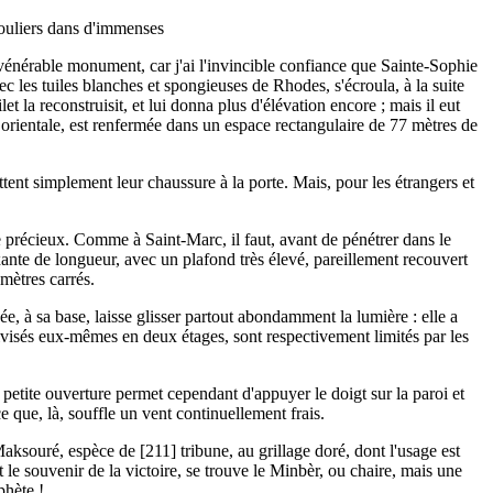
 souliers dans d'immenses
du vénérable monument, car j'ai l'invincible confiance que Sainte-Sophie
vec les tuiles blanches et spongieuses de Rhodes, s'écroula, à la suite
 la reconstruisit, et lui donna plus d'élévation encore ; mais il eut
de orientale, est renfermée dans un espace rectangulaire de 77 mètres de
tent simplement leur chaussure à la porte. Mais, pour les étrangers et
bre précieux. Comme à Saint-Marc, il faut, avant de pénétrer dans le
ante de longueur, avec un plafond très élevé, pareillement recouvert
mètres carrés.
ée, à sa base, laisse glisser partout abondamment la lumière : elle a
 divisés eux-mêmes en deux étages, sont respectivement limités par les
 petite ouverture permet cependant d'appuyer le doigt sur la paroi et
ce que, là, souffle un vent continuellement frais.
Maksouré, espèce de [211] tribune, au grillage doré, dont l'usage est
e souvenir de la victoire, se trouve le Minbèr, ou chaire, mais une
phète !