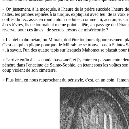
« Or, justement, à la mosquée, à l'heure de la prière succède l'heure de 
nattes, les jambes repliées à la turque, expliquait avec feu, de la v
coiffés du fez, assis en rond autour de lui et, comme lui, accroupis sur 
à ses lèvres, ils ne tournaient même point la tête, au passage de l'étran
réserve, pour ces âmes , de secrets trésors de miséricorde ?
« L'autel mahométan, ou Mihrab, doit être toujours rigoureusement plac
C'est ce qui explique pourquoi le Mihrab ne se trouve pas, à Sainte- So
», à savoir, l'un des quatre tapis sur lesquels Mahomet se plaçait pour f
« J'arrive enfin à la seconde basse-nef, et j'y entre en passant entre de
pénétra dans l'enceinte de Sainte-Sophie, en jetant sous les voûtes son c
coup violent de son cimeterre.
« Plus loin, en nous rapprochant du péristyle, c'est, en un coin, l'amon