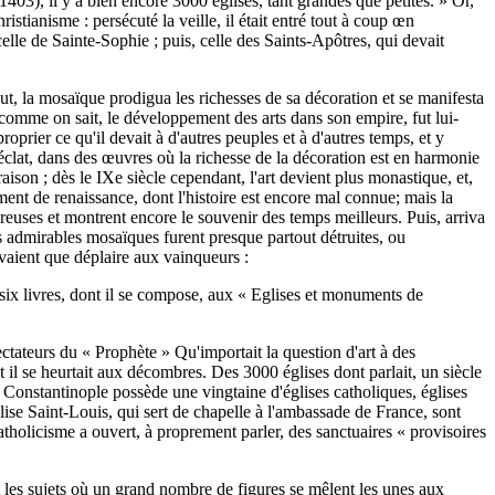
1403), il y a bien encore 3000 églises, tant grandes que petites. » Or,
stianisme : persécuté la veille, il était entré tout à coup œn
elle de Sainte-Sophie ; puis, celle des Saints-Apôtres, qui devait
tout, la mosaïque prodigua les richesses de sa décoration et se manifesta
, comme on sait, le développement des arts dans son empire, fut lui-
roprier ce qu'il devait à d'autres peuples et à d'autres temps, et y
c éclat, dans des œuvres où la richesse de la décoration est en harmonie
ison ; dès le IXe siècle cependant, l'art devient plus monastique, et,
ment de renaissance, dont l'histoire est encore mal connue; mais la
mbreuses et montrent encore le souvenir des temps meilleurs. Puis, arriva
rs admirables mosaïques furent presque partout détruites, ou
vaient que déplaire aux vainqueurs :
s six livres, dont il se compose, aux « Eglises et monuments de
 sectateurs du « Prophète » Qu'importait la question d'art à des
t il se heurtait aux décombres. Des 3000 églises dont parlait, un siècle
, Constantinople possède une vingtaine d'églises catholiques, églises
église Saint-Louis, qui sert de chapelle à l'ambassade de France, sont
atholicisme a ouvert, à proprement parler, des sanctuaires « provisoires
nt les sujets où un grand nombre de figures se mêlent les unes aux