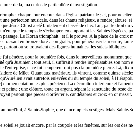
ure : de là, ma curiosité particulière d'investigation.
triomphe, chaque jour encore, dans l'église patriarcale ; et, pour ne cite
ne perfection musicale, dans les chants religieux, à rendre jalouse, si j
mi que Jésus-Christ a été brutalement chassé de chez Lui, par le droit du
it n'eut que le temps de s'échapper, en emportant les Saintes Espèces, par
passage. Le Koran triomphait : et il le prouva. A la place de la croix m
croissant en bronze doré : l'on gratta, pour généraliser la mesure, toutes
 partout où se trouvaient des figures humaines, les sujets bibliques.
ue j'ai pénétré, pour la première fois, dans le merveilleux monument que 
ité qu'à Justinien : tout seul, il suffirait à rendre impérissables son nom
e l'entreprise, et ce fut l'empereur qui posa la première pierre. Là, dix m
t Isidore de Milet. Quant aux matériaux, ils vinrent, comme quinze sièc
'Aurélien avait autrefois enlevées du du temple du soleil, à Hiérapolis;
] d'ornementation les plus précieux. La décoration intérieure et l'ameub
 peinte ; une clôture, toute en argent, sépara le sanctuaire du reste de l'
voyait partout que pièces d'orfèvrerie, candélabres et croix en or massif. 
 aujourd'hui, à Sainte-Sophie, que d'incomplets vestiges. Mais Sainte-Sop
 soleil se jouait encore, par la coupole et les fenêtres, sur les ors des mos