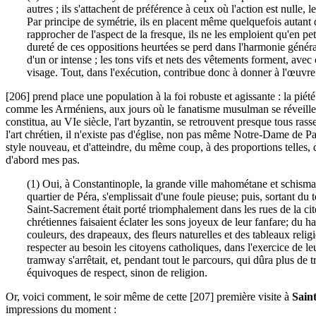
autres ; ils s'attachent de préférence à ceux où l'action est nulle,
Par principe de symétrie, ils en placent même quelquefois autant d'
rapprocher de l'aspect de la fresque, ils ne les emploient qu'en p
dureté de ces oppositions heurtées se perd dans l'harmonie généra
d'un or intense ; les tons vifs et nets des vêtements forment, avec
visage. Tout, dans l'exécution, contribue donc à donner à l'œuvre 
[206] prend place une population à la foi robuste et agissante : la pié
comme les Arméniens, aux jours où le fanatisme musulman se réveille, e
constitua, au VIe siècle, l'art byzantin, se retrouvent presque tous ra
l'art chrétien, il n'existe pas d'église, non pas même Notre-Dame de P
style nouveau, et d'atteindre, du même coup, à des proportions telles, qu
d'abord mes pas.
(1) Oui, à Constantinople, la grande ville mahométane et schismati
quartier de Péra, s'emplissait d'une foule pieuse; puis, sortant du
Saint-Sacrement était porté triomphalement dans les rues de la cité
chrétiennes faisaient éclater les sons joyeux de leur fanfare; du 
couleurs, des drapeaux, des fleurs naturelles et des tableaux religi
respecter au besoin les citoyens catholiques, dans l'exercice de leu
tramway s'arrêtait, et, pendant tout le parcours, qui dûra plus de 
équivoques de respect, sinon de religion.
Or, voici comment, le soir même de cette [207] première visite à
Sain
impressions du moment :