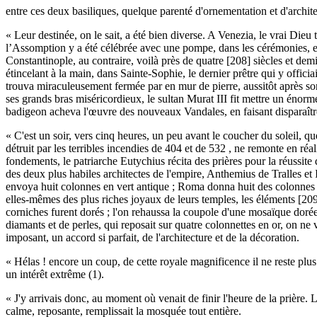
entre ces deux basiliques, quelque parenté d'ornementation et d'architect
« Leur destinée, on le sait, a été bien diverse. A Venezia, le vrai Dieu 
l’Assomption y a été célébrée avec une pompe, dans les cérémonies, et u
Constantinople, au contraire, voilà près de quatre [208] siècles et de
étincelant à la main, dans Sainte-Sophie, le dernier prêtre qui y officia
trouva miraculeusement fermée par en mur de pierre, aussitôt après son 
ses grands bras miséricordieux, le sultan Murat III fit mettre un énorme 
badigeon acheva l'œuvre des nouveaux Vandales, en faisant disparaître,
« C'est un soir, vers cinq heures, un peu avant le coucher du soleil, q
détruit par les terribles incendies de 404 et de 532 , ne remonte en réal
fondements, le patriarche Eutychius récita des prières pour la réussite d
des deux plus habiles architectes de l'empire, Anthemius de Tralles e
envoya huit colonnes en vert antique ; Roma donna huit des colonnes qu
elles-mêmes des plus riches joyaux de leurs temples, les éléments [209
corniches furent dorés ; l'on rehaussa la coupole d'une mosaïque dorée et
diamants et de perles, qui reposait sur quatre colonnettes en or, on ne 
imposant, un accord si parfait, de l'architecture et de la décoration.
« Hélas ! encore un coup, de cette royale magnificence il ne reste plus
un intérêt extrême (1).
« J'y arrivais donc, au moment où venait de finir l'heure de la prière. Le
calme, reposante, remplissait la mosquée tout entière.