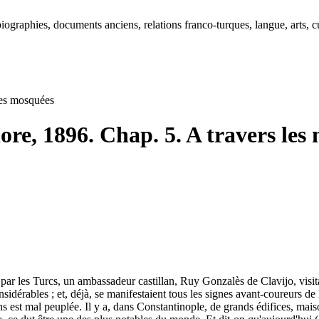
ographies, documents anciens, relations franco-turques, langue, arts, cu
les mosquées
re, 1896. Chap. 5. A travers les
r les Turcs, un ambassadeur castillan, Ruy Gonzalès de Clavijo, visitait
onsidérables ; et, déjà, se manifestaient tous les signes avant-coureurs de 
 est mal peuplée. Il y a, dans Constantinople, de grands édifices, maiso