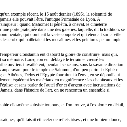
r qu'un exemple récent, le 15 août dernier (1895), la solennité de
amais elle pouvait l'être, l'antique Primatiale de Lyon. A
 vainqueur : quand Mahomet II pénétra, à cheval, le cimeterre
 une porte pratiquée dans une des galeries, laquelle, dit la tradition, se
onumentale, qui dominait la vaste coupole et qui étendait sur la ville
 les croix qui pailletaient les mosaïques et les peintures ; et un impie
l'empereur Constantin eut d'abord la gloire de construire, mais qui,
 et sa mémoire. Lorsqu'on eut déblayé le terrain et creusé les
ille ouvriers travaillèrent, pendant seize ans, sous la savante direction
les auparavant pour le temple de Salomon, d'un peu partout : Ephèse
 et Athènes, Délos et l'Egypte fournirent à l'envi, en se dépouillant
lement égalèrent les matériaux en magnificence : les chapiteaux et les
église; et sans parler de l'autel d'or et d'argent avec incrustations de
Jamais, dans l'histoire de l'art, on ne rencontra un ensemble si
hie elle-même subsiste toujours, et l'on trouve, à l'explorer en détail,
aïques, qu'il faisait étinceler de reflets irisés ; et une lumière douce,