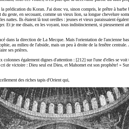
la prédication du Koran. J'ai donc vu, sinon compris, le prêtre à barbe bl
oix et du geste, en secouant, comme un vieux lion, sa longue chevelure s
les nattes. Ils étaient là tout oreilles : jeunes et vieux paraissaient éga
ger. Et je me disais, en les voyant, tous indistinctement, si pieusement at
é dans la direction de La Mecque. Mais l'orientation de l'ancienne basili
phie, au milieu de l'abside, mais un peu à droite de la fenêtre centrale
aire ses prières.
ux colonnes également dignes d'attention : [212] sur l'une d'elles se voit
ri de victoire : Dieu seul est Dieu, et Mahomet est son prophète! » Sur l'a
cellement des riches tapis d'Orient qui,