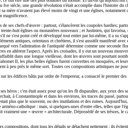
se, ce dut être une des plus notables du monde. Et dit-on qu'aujourd'hui (
e siècle, une grande révolution s'était accomplie dans l'histoire du chri
et sa mère n'avaient pas élevé moins de vingt et une églises, notamment c
 en magnificence.
nes de ses chefs-d'œuvre : partout, s'élancèrent les coupoles hardies; par
t trente-huit églises ou monastères nouveaux ; et Justinien, qui favorisa
'il ne s'est point créé et développé tout entier par lui-même, il a su s'app
'éléments antiques, orientaux et chrétiens, il s'est aussitôt manifesté ave
arqué vers l'admiration de l'antiquité détermine comme une seconde flora
rres en altèrent l'aspect. Après les croisades, il y eut un nouveau mouve
t s'affaiblit dans une longue vieillesse, dont les œuvres sont pourtant no
Mahomet II, les plus belles églises furent converties en mosquées, et leu
rent à peu près le même sort. Toutes ces compositions artistiques ne pou
sur les édifices bâtis par ordre de l'empereur, a consacré le premier de
f ses héros ; c'en était assez pour qu'on les fît disparaître, aux yeux des
rchait, à Constantinople et dans les environs, les traces du passé, partou
stait plus que le souvenir, ou des mutilations et des ruines. Aujourd'hui
te arméno-catholique : mais, si quelques-unes d'entre elles, telles que l'
it vraiment une « œuvre » architecturale. Dépossédé de ses trésors, le c
s compositions, dont tous les détails se détachent nettement : ils évite