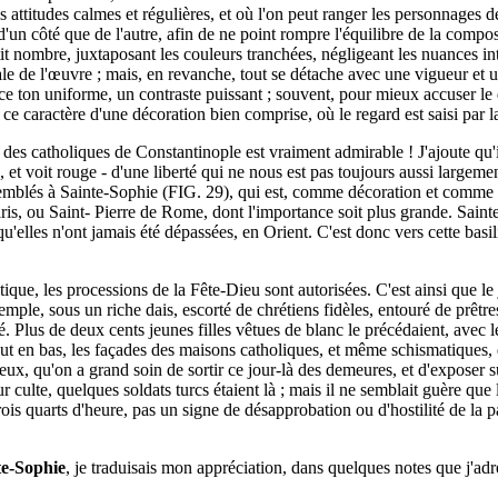
 les attitudes calmes et régulières, et où l'on peut ranger les personnages
un côté que de l'autre, afin de ne point rompre l'équilibre de la composit
etit nombre, juxtaposant les couleurs tranchées, négligeant les nuances i
le de l'œuvre ; mais, en revanche, tout se détache avec une vigueur et u
 ce ton uniforme, un contraste puissant ; souvent, pour mieux accuser le d
ce caractère d'une décoration bien comprise, où le regard est saisi par 
té des catholiques de Constantinople est vraiment admirable ! J'ajoute q
t voit rouge - d'une liberté qui ne nous est pas toujours aussi largeme
ssemblés à Sainte-Sophie (FIG. 29), qui est, comme décoration et comme ar
aris, ou Saint- Pierre de Rome, dont l'importance soit plus grande. Sai
'elles n'ont jamais été dépassées, en Orient. C'est donc vers cette basili
que, les processions de la Fête-Dieu sont autorisées. C'est ainsi que le 
 temple, sous un riche dais, escorté de chrétiens fidèles, entouré de prê
. Plus de deux cents jeunes filles vêtues de blanc le précédaient, avec l
haut en bas, les façades des maisons catholiques, et même schismatiques,
eux, qu'on a grand soin de sortir ce jour-là des demeures, et d'exposer su
r culte, quelques soldats turcs étaient là ; mais il ne semblait guère que l
trois quarts d'heure, pas un signe de désapprobation ou d'hostilité de la
te-Sophie
, je traduisais mon appréciation, dans quelques notes que j'adre