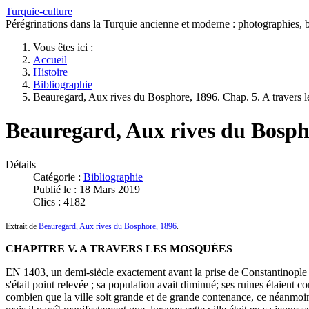
Turquie-culture
Pérégrinations dans la Turquie ancienne et moderne : photographies, bi
Vous êtes ici :
Accueil
Histoire
Bibliographie
Beauregard, Aux rives du Bosphore, 1896. Chap. 5. A travers 
Beauregard, Aux rives du Bospho
Détails
Catégorie :
Bibliographie
Publié le : 18 Mars 2019
Clics : 4182
Extrait de
Beauregard, Aux rives du Bosphore, 1896
.
CHAPITRE V. A TRAVERS LES MOSQUÉES
EN 1403, un demi-siècle exactement avant la prise de Constantinople pa
s'était point relevée ; sa population avait diminué; ses ruines étaient c
combien que la ville soit grande et de grande contenance, ce néanmoins