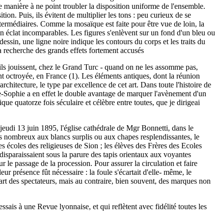
 de manière à ne point troubler la disposition uniforme de l'ensemble.
ion. Puis, ils évitent de multiplier les tons : peu curieux de se
ntermédiaires. Comme la mosaïque est faite pour être vue de loin, la
n éclat incomparables. Les figures s'enlèvent sur un fond d'un bleu ou
essin, une ligne noire indique les contours du corps et les traits du
la recherche des grands effets fortement accusés
u'ils jouissent, chez le Grand Turc - quand on ne les assomme pas,
nt octroyée, en France (1). Les éléments antiques, dont la réunion
chitecture, le type par excellence de cet art. Dans toute l'histoire de
nte-Sophie a en effet le double avantage de marquer l'avènement d'un
que quatorze fois séculaire et célèbre entre toutes, que je dirigeai
jeudi 13 juin 1895, l'église cathédrale de Mgr Bonnetti, dans le
tres nombreux aux blancs surplis ou aux chapes resplendissantes, le
es écoles des religieuses de Sion ; les élèves des Frères des Ecoles
 disparaissaient sous la parure des tapis orientaux aux voyantes
r le passage de la procession. Pour assurer la circulation et faire
eur présence fût nécessaire : la foule s'écartait d'elle- même, le
 part des spectateurs, mais au contraire, bien souvent, des marques non
ssais à une Revue lyonnaise, et qui reflètent avec fidélité toutes les