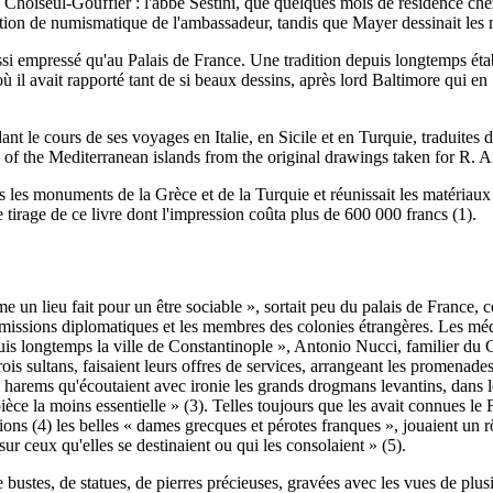
ec Choiseul-Gouffier : l'abbé Sestini, que quelques mois de résidence ch
ection de numismatique de l'ambassadeur, tandis que Mayer dessinait les 
si empressé qu'au Palais de France. Une tradition depuis longtemps étab
ù il avait rapporté tant de si beaux dessins, après lord Baltimore qui 
t le cours de ses voyages en Italie, en Sicile et en Turquie, traduites de 
of the Mediterranean islands from the original drawings taken for R. A
ous les monuments de la Grèce et de la Turquie et réunissait les matéri
le tirage de ce livre dont l'impression coûta plus de 600 000 francs (1).
n lieu fait pour un être sociable », sortait peu du palais de France, c
issions diplomatiques et les membres des colonies étrangères. Les méde
is longtemps la ville de Constantinople », Antonio Nucci, familier du 
trois sultans, faisaient leurs offres de services, arrangeant les promen
de harems qu'écoutaient avec ironie les grands drogmans levantins, dans 
ièce la moins essentielle » (3). Telles toujours que les avait connues le
tions (4) les belles « dames grecques et pérotes franques », jouaient un r
sur ceux qu'elles se destinaient ou qui les consolaient » (5).
ustes, de statues, de pierres précieuses, gravées avec les vues de plus