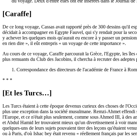
du voyage. Deux d'entre elles ont été insérées dans le Journal de 
[Caraffe]
De ce long voyage, Cassas avait rapporté près de 300 dessins qu'il espé
décidait à accompagner en Egypte Fauvel, qui s'y rendait pour la secon
y achever les quelques mois qu'aurait eu encore à y passer un pensionna
en rien dire », il eût entrepris « un voyage de cette importance ».
Au cours de ce voyage, Caraffe parcourait la Grèce, l'Egypte, les îles d
plus remuants du Club des Jacobins, il chercha à recruter des adeptes pa
1. Correspondance des directeurs de l'académie de France à Rome
* * *
[Et les Turcs…]
Les Turcs étaient à cette époque devenus curieux des choses de l'Occid
plus une exception dans la société musulmane. Remzi-Ahmet effendi s'ét
l'Europe, et ce n'était plus seulement, comme sous Ahmed III, à des am
et Abdul Hamid Ier trouvaient mieux qu'un divertissement à voir manœ
quelques-uns de leurs sujets pouvaient tirer des leçons qu'étaient venus l
ou à Paris, d'où Ishac bey était revenu « réellement français par les se