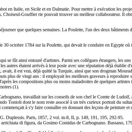
ot en Italie, en Sicile et en Dalmatie. Pour mettre à exécution les proj
bles, Choiseul-Gouffier rie pouvait trouver un meilleur collaborateur. Il
éjourner que quelques semaines. La Poulette, l'un des deux bâtiments du
ua le 30 octobre 1784 sur la Poulette, qui devait le conduire en Egypte o
qui se fût ainsi entouré d'artistes. Parmi ses collègues étrangers, les u
 les autres étaient arrivés à leur poste avec une réputation déjà établie 
nt, avait, il est vrai, déjà quitté la Turquie, ainsi que son drogman Mou
puis plus de vingt ans : il employait les meilleurs graveurs à reproduire
près les compositions plus ou moins maladroites de quelques artistes indi
moires (1).
bognano, travaillait sur les conseils de son chef le Comte de Ludolf, à
inando Tonioli dont le nom reste associé à un très curieux portrait du su
ui commençait à s'y faire connaître en donnant des leçons de peinture et
 G. Duplessis. Paris, 1857, 2 vol. in-8, II, p. 149, 191, 195, 292-95.
li arrichiata di figura, da Gosimo Comidas de Carbognano. Bassano, 179