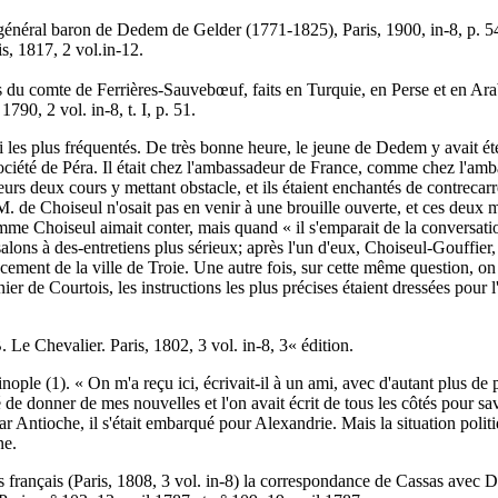
 général baron de Dedem de Gelder (1771-1825), Paris, 1900, in-8, p. 5
s, 1817, 2 vol.in-12.
 du comte de Ferrières-Sauvebœuf, faits en Turquie, en Perse et en Arab
1790, 2 vol. in-8, t. I, p. 51.
les plus fréquentés. De très bonne heure, le jeune de Dedem y avait été
ociété de Péra. Il était chez l'ambassadeur de France, comme chez l'amba
leurs deux cours y mettant obstacle, et ils étaient enchantés de contrecar
 M. de Choiseul n'osait pas en venir à une brouille ouverte, et ces deux
hoiseul aimait conter, mais quand « il s'emparait de la conversation, de 
alons à des-entretiens plus sérieux; après l'un d'eux, Choiseul-Gouffier, 
cement de la ville de Troie. Une autre fois, sur cette même question, on 
er de Courtois, les instructions les plus précises étaient dressées pour l
 Le Chevalier. Paris, 1802, 3 vol. in-8, 3« édition.
ple (1). « On m'a reçu ici, écrivait-il à un ami, avec d'autant plus de pl
lité de donner de mes nouvelles et l'on avait écrit de tous les côtés pour s
ar Antioche, il s'était embarqué pour Alexandrie. Mais la situation politi
ine.
 français (Paris, 1808, 3 vol. in-8) la correspondance de Cassas avec De