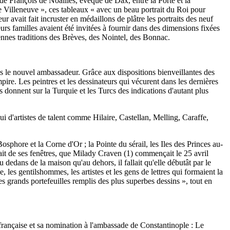
de François de Noailles, évêque de Dax, entre la Porte et la
e Villeneuve », ces tableaux « avec un beau portrait du Roi pour
r avait fait incruster en médaillons de plâtre les portraits des neuf
urs familles avaient été invitées à fournir dans des dimensions fixées
ciennes traditions des Brèves, des Nointel, des Bonnac.
 sous le nouvel ambassadeur. Grâce aux dispositions bienveillantes des
mpire. Les peintres et les dessinateurs qui vécurent dans les dernières
 donnent sur la Turquie et les Turcs des indications d'autant plus
i d'artistes de talent comme Hilaire, Castellan, Melling, Caraffe,
sphore et la Corne d'Or ; la Pointe du sérail, les Iles des Princes au-
ait de ses fenêtres, que Milady Craven (1) commençait le 25 avril
au dedans de la maison qu'au dehors, il fallait qu'elle débutât par le
, les gentilshommes, les artistes et les gens de lettres qui formaient la
 des grands portefeuilles remplis des plus superbes dessins », tout en
française et sa nomination à l'ambassade de Constantinople : Le