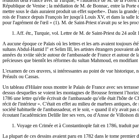
relations delà France avec la Turquie, « l'audience de M. de la Forest
République de Venise ; la médiation de M. de Bonnac, entre la Porte et
mettre sous le dais auraient produit un effet superbe». Dans la grande p
rois de France depuis François Ier jusqu'à Louis XV, et dans la salle l
pour l'agrément de l'œil » (1). M. de Saint-Priest n'avait pu se les pr
1. Aff. étr., Turquie, vol. Lettre de M. de Saint-Priest du 24 août
A aucune époque ce Palais où les lettres et les arts avaient toujours été
sultans Abdul-Hamid l" et Selim III, les artistes étrangers pouvaient alo
années du xviiie siècle autour de l'ambassade de France et autour de la
précieuses que bientôt les réformes du sultan Mahmoud, en modifiant 
L'examen de ces œuvres, si intéressantes au point de vue historique, no
Préaulx ou Cassas.
Un tableau d'Hilaire nous montre le Palais de France avec ses terrasses
dessus desquelles se voient les montagnes de Brousse ferment l’horizon
1786 une lettre qu'elle écrivait de l'ambassade qu’elle était l'hôte de Ch
récit de l'intérieur ». C'était en effet au milieu de marbres antiques, d
société habituelle de l'ambassadeur, et le soir, « quand il n'y avait pas 
écoutant l'académicien Delille lire ses vers, ou d'Ansse de Villoison di
1. Voyage en Crimée et à Constantinople fait en 1786, traduit p
La plupart de ces dessins avaient paru en 1782 dans le tome premier d