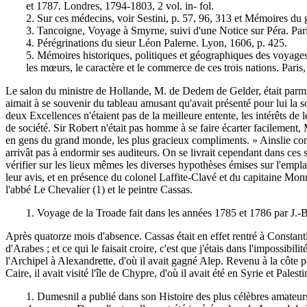
et 1787. Londres, 1794-1803, 2 vol. in- fol.
2. Sur ces médecins, voir Sestini, p. 57, 96, 313 et Mémoires du
3. Tancoigne, Voyage à Smyrne, suivi d'une Notice sur Péra. Pari
4. Pérégrinations du sieur Léon Palerne. Lyon, 1606, p. 425.
5. Mémoires historiques, politiques et géographiques des voyages
les mœurs, le caractère et le commerce de ces trois nations. Paris, 
Le salon du ministre de Hollande, M. de Dedem de Gelder, était parmi 
aimait à se souvenir du tableau amusant qu'avait présenté pour lui la s
deux Excellences n'étaient pas de la meilleure entente, les intérêts de 
de société. Sir Robert n'était pas homme à se faire écarter facilement,
en gens du grand monde, les plus gracieux compliments. » Ainslie comme C
arrivât pas à endormir ses auditeurs. On se livrait cependant dans ces s
vérifier sur les lieux mêmes les diverses hypothèses émises sur l'empla
leur avis, et en présence du colonel Laffite-Clavé et du capitaine Monni
l'abbé Le Chevalier (1) et le peintre Cassas.
1. Voyage de la Troade fait dans les années 1785 et 1786 par J.-B.
Après quatorze mois d'absence. Cassas était en effet rentré à Constantino
d'Arabes ; et ce qui le faisait croire, c'est que j'étais dans l'impossibi
l'Archipel à Alexandrette, d'où il avait gagné Alep. Revenu à la côte p
Caire, il avait visité l'île de Chypre, d'où il avait été en Syrie et Palest
1. Dumesnil a publié dans son Histoire des plus célèbres amateurs