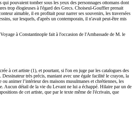
mes qui pouvaient tomber sous les yeux des personnages ottomans dont
ures trop élogieuses à l'égard des Grecs. Choiseul-Gouffier prenait
onteur aimable, il en profitait pour narrer ses souvenirs, les traversées
essins, sur lesquels, d'après un contemporain, il n'avait peut-être mis
 Voyage à Constantinople fait à l'occasion de l'Ambassade de M. le
e à cet artiste (1), et pourtant, si l'on en juge par les catalogues des
 Dessinateur très précis, maniant avec une égale facilité le crayon, la
re ou animer l’intérieur des maisons musulmanes et chrétiennes, les
de. Aucun détail de la vie du Levant ne lui a échappé. Hilaire par un de
ositions de cet artiste, que par le texte même de l'écrivain, que