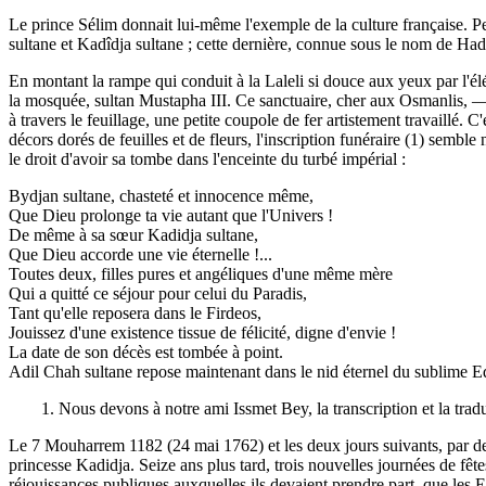
Le prince Sélim donnait lui-même l'exemple de la culture française. Pet
sultane et Kadîdja sultane ; cette dernière, connue sous le nom de Hadi
En montant la rampe qui conduit à la Laleli si douce aux yeux par l'él
la mosquée, sultan Mustapha III. Ce sanctuaire, cher aux Osmanlis, — i
à travers le feuillage, une petite coupole de fer artistement travaillé.
décors dorés de feuilles et de fleurs, l'inscription funéraire (1) semble
le droit d'avoir sa tombe dans l'enceinte du turbé impérial :
Bydjan sultane, chasteté et innocence même,
Que Dieu prolonge ta vie autant que l'Univers !
De même à sa sœur Kadidja sultane,
Que Dieu accorde une vie éternelle !...
Toutes deux, filles pures et angéliques d'une même mère
Qui a quitté ce séjour pour celui du Paradis,
Tant qu'elle reposera dans le Firdeos,
Jouissez d'une existence tissue de félicité, digne d'envie !
La date de son décès est tombée à point.
Adil Chah sultane repose maintenant dans le nid éternel du sublime 
1. Nous devons à notre ami Issmet Bey, la transcription et la tradu
Le 7 Mouharrem 1182 (24 mai 1762) et les deux jours suivants, par des 
princesse Kadidja. Seize ans plus tard, trois nouvelles journées de fê
réjouissances publiques auxquelles ils devaient prendre part, que les E