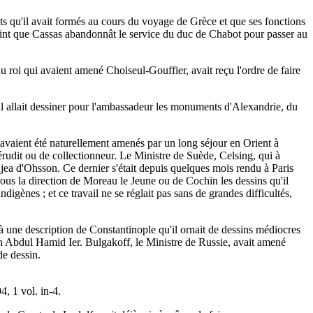
ets qu'il avait formés au cours du voyage de Grèce et que ses fonctions
 obtint que Cassas abandonnât le service du duc de Chabot pour passer au
 roi qui avaient amené Choiseul-Gouffier, avait reçu l'ordre de faire
ù il allait dessiner pour l'ambassadeur les monuments d'Alexandrie, du
ns avaient été naturellement amenés par un long séjour en Orient à
d'érudit ou de collectionneur. Le Ministre de Suède, Celsing, qui à
radjea d'Ohsson. Ce dernier s'était depuis quelques mois rendu à Paris
 sous la direction de Moreau le Jeune ou de Cochin les dessins qu'il
gènes ; et ce travail ne se réglait pas sans de grandes difficultés,
 une description de Constantinople qu'il ornait de dessins médiocres
ltan Abdul Hamid Ier. Bulgakoff, le Ministre de Russie, avait amené
 de dessin.
4, 1 vol. in-4.