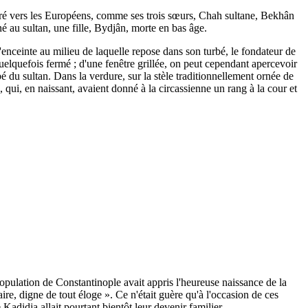
attiré vers les Européens, comme ses trois sœurs, Chah sultane, Bekhân
né au sultan, une fille, Bydjân, morte en bas âge.
enceinte au milieu de laquelle repose dans son turbé, le fondateur de
elquefois fermé ; d'une fenêtre grillée, on peut cependant apercevoir
bé du sultan. Dans la verdure, sur la stèle traditionnellement ornée de
, qui, en naissant, avaient donné à la circassienne un rang à la cour et
opulation de Constantinople avait appris l'heureuse naissance de la
re, digne de tout éloge ». Ce n'était guère qu'à l'occasion de ces
Kadidja allait pourtant bientôt leur devenir familier.