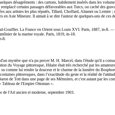
u quelques désagréments : des cartons, habilement insérés dans les volu
ent remplacé certains passages défavorables aux Turcs, ou caché des grav
es aux artistes les plus réputés, Tillard, Choffard, Aliamet ou Lemire ; c
ses en Asie Mineure. Il aimait à se dire l'auteur de quelques-uns de ces d
eul-Gouffier. La France en Orient sous Louis XVI. Paris, 1887, in-8. —
mônier de la marine royale. Paris, 1819, in-18.
in-8.
d'un mystère que n'a pu percer M. H. Marcel, dans l'étude qu'il a consacré
tion du Voyage pittoresque, Hilaire était très recherché par les amateurs.
n'a su comme lui rendre la douceur et le charme de la lumière du Bospho
ostumes pittoresques, dans l’exactitude du geste et la réalité de l'attitu
aron de Tott dans une page de ses Mémoires, et c'est autant par les comp
 « Tableau de l'Empire Ottoman ».
vue de l'Art ancien et moderne, septembre 1903.