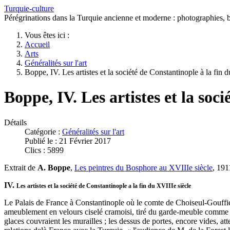
Turquie-culture
Pérégrinations dans la Turquie ancienne et moderne : photographies, bi
Vous êtes ici :
Accueil
Arts
Généralités sur l'art
Boppe, IV. Les artistes et la société de Constantinople à la fin 
Boppe, IV. Les artistes et la soc
Détails
Catégorie :
Généralités sur l'art
Publié le : 21 Février 2017
Clics : 5899
Extrait de
A. Boppe
,
Les peintres du Bosphore au XVIIIe siècle
, 191
IV.
Les artistes et la société de Constantinople a la fin du XVIIIe siècle
Le Palais de France à Constantinople où le comte de Choiseul-Gouffier 
ameublement en velours ciselé cramoisi, tiré du garde-meuble comme l'a
glaces couvraient les murailles ; les dessus de portes, encore vides,