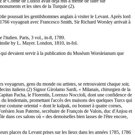
ez le Comte de Ludolf avait déjà mis à même de faire sur
monuments et les sites de la Turquie (2).
lie poussait les gentilshommes anglais à visiter le Levant. Après lord
en 1766 voyageait avec Francesco Smith, Sir Richard Worsley arrivait à
l'italien. Paris, 3 vol., in-8, 1789.
inslie by L. Mayer. London, 1810, in-fol.
aux qui devaient servir à la publication du Muséum Worsleianum que
es voyageurs, gens du monde ou artistes, se retrouvaient chaque soir,
cins italiens (2) Signor Girolamo Sardi, « Milanais, chirurgien de la
Capitan Pacha, le Florentin, Lorenzo Noccioli, dont une confidence de
ades du lendemain, promettant l'accès des maisons des quelques Turcs qui
leur costume oriental « dont le kalpak, ou bonnet à quatre cornes,
 Forésien Jean Paterne, secrétaire de François de Valois, duc d'Anjou et
ôle dans ces salons où « des demoiselles bien lasses de l'être encore,
ieurs places du Levant prises sur les lieux dans les années 1785, 1786