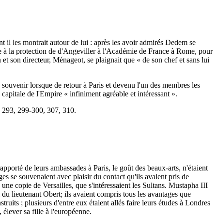
t il les montrait autour de lui : après les avoir admirés Dedem se
âce à la protection de d'Angeviller à l'Académie de France à Rome, pour
et son directeur, Ménageot, se plaignait que « de son chef et sans lui
se souvenir lorsque de retour à Paris et devenu l'un des membres les
 capitale de l'Empire « infiniment agréable et intéressant ».
, 293, 299-300, 307, 310.
pporté de leurs ambassades à Paris, le goût des beaux-arts, n'étaient
s se souvenaient avec plaisir du contact qu'ils avaient pris de
ne copie de Versailles, que s'intéressaient les Sultans. Mustapha III
u lieutenant Obert; ils avaient compris tous les avantages que
struits ; plusieurs d'entre eux étaient allés faire leurs études à Londres
 élever sa fille à l'européenne.