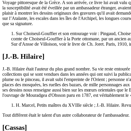
Voyage pittoresque de la Grèce. A son arrivée, ce livre lui avait val
la susceptibilité avait été éveillée par un ambassadeur étranger, avai
plaisir à montrer les dessins originaux des gravures qu'il avait demandé
sur l’Atalante, les escales dans les îles de l'Archipel, les longues cour
que sa signature.
1. Sur Choiseul-Gouffier et son entourage voir : Pingaud, Chois
comte de Choiseul-Gouffier à la Porte ottomane, par un ancien au
Sur d'Ansse de Villoison, voir le livre de Ch. Joret. Paris, 1910, 
[J.-B. Hilaire]
J.-B. Hilaire était l'auteur du plus grand nombre. Sa vie reste entourée 
collections qui se sont vendues dans les années qui ont suivi la publica
plume ou le pinceau, il avait subi l'empreinte de l'Orient ; personne 
places des mosquées, les ruelles des bazars, de mille personnages aux c
ses dessins nous renseigne aussi bien sur les mœurs orientales que le B
l'ouvrage de Mouradgea d'Ohsson paru en 1787, est véritablement le
1. H. Marcel, Petits maîtres du XVIIIe siècle ; J.-B. Hilaire. Re
Tout différent était le talent d'un autre collaborateur de l'ambassadeur.
[Cassas]