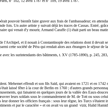
Paris, n° 102, 12 avril 1787 et n° 109, 19 avril 1787.
rait pouvoir bientôt faire graver aux frais de l'ambassadeur; en attendan
de fois. Un autre artiste y suivait déjà les traces de Cassas. Entré, gr
ire qui venait d'y mourir, Armand Caraffe (1) était parti un beau matin 
e l'Archipel, et il nouait à Constantinople des relations dont il devait 
rmi cette société de Péra qui rendait alors aux étrangers le séjour de la
 avec les surintendants des bâtiments, t. XV (1785-1890), p. 245, 283
ent. Mehemet effendi et son fils Saïd, qui avaient en 1721 et en 1742 ra
ait laissé fêter à la cour de Berlin en 1760 ; d'autres grands personnage
usements, qui faisaient en quelques jours de la vallée des Eaux-douces u
uvrer leurs soldats sous le commandement de M. de Tott ou sous celui d
eur donner les officiers français : sous leur règne, les Turcs s'étaient in
ntiments et par le caractère » et on avait vu un grand vizir, Halid Hamid,