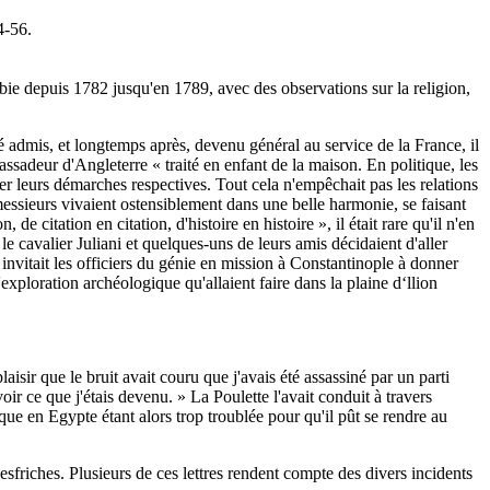
4-56.
ie depuis 1782 jusqu'en 1789, avec des observations sur la religion,
 admis, et longtemps après, devenu général au service de la France, il
ssadeur d'Angleterre « traité en enfant de la maison. En politique, les
rer leurs démarches respectives. Tout cela n'empêchait pas les relations
 messieurs vivaient ostensiblement dans une belle harmonie, se faisant
citation en citation, d'histoire en histoire », il était rare qu'il n'en
le cavalier Juliani et quelques-uns de leurs amis décidaient d'aller
invitait les officiers du génie en mission à Constantinople à donner
'exploration archéologique qu'allaient faire dans la plaine d‘llion
aisir que le bruit avait couru que j'avais été assassiné par un parti
avoir ce que j'étais devenu. » La Poulette l'avait conduit à travers
que en Egypte étant alors trop troublée pour qu'il pût se rendre au
sfriches. Plusieurs de ces lettres rendent compte des divers incidents