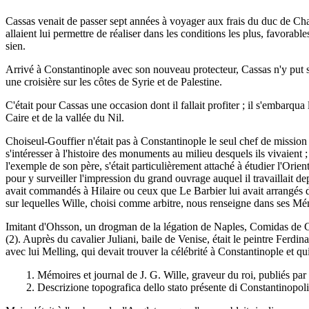
Cassas venait de passer sept années à voyager aux frais du duc de Chab
allaient lui permettre de réaliser dans les conditions les plus, favora
sien.
Arrivé à Constantinople avec son nouveau protecteur, Cassas n'y put s
une croisière sur les côtes de Syrie et de Palestine.
C'était pour Cassas une occasion dont il fallait profiter ; il s'embarq
Caire et de la vallée du Nil.
Choiseul-Gouffier n'était pas à Constantinople le seul chef de mission 
s'intéresser à l'histoire des monuments au milieu desquels ils vivaient ;
l'exemple de son père, s'était particulièrement attaché à étudier l'Orie
pour y surveiller l'impression du grand ouvrage auquel il travaillait de
avait commandés à Hilaire ou ceux que Le Barbier lui avait arrangés d'a
sur lequelles Wille, choisi comme arbitre, nous renseigne dans ses Mé
Imitant d'Ohsson, un drogman de la légation de Naples, Comidas de Car
(2). Auprès du cavalier Juliani, baile de Venise, était le peintre Ferd
avec lui Melling, qui devait trouver la célébrité à Constantinople et q
1. Mémoires et journal de J. G. Wille, graveur du roi, publiés par
2. Descrizione topografica dello stato présente di Constantinopo