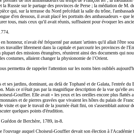
 le premier de nos ambassadeurs du temps de François Ier ; la médiation 
 la Russie sur le partage des provinces de Perse ; la médiation de M. d
ièce qui, sur la terrasse du Nord précédait la salle du trône, l'ambassadeu
ongue d'en dessous, il avait placé les portraits des ambassadeurs « que le
ocurer tous, mais ceux qu'il avait réunis, suffisaient pour évoquer les an
 1774.
 en honneur, n'avait été fréquenté par autant 'artistes qu'il allait l'être
rs travailler librement dans la capitale et parcourir les provinces de l'E
 plupart des missions étrangères, réunirent ainsi des documents qui nous
les costumes, allaient changer la physionomie de l’Orient.
us permettra de rappeler l'attention sur les noms bien oubliés aujourd'hu
 et ses jardins, dominant, au delà de Tophané et de Galata, l'entrée du Bo
. Mais ce n'était pas par la magnifique description de la vue qu'elle av
oiseul-Gouffier. Elle avait « les yeux et les oreilles encore plus flattés 
e monnaies et de pierres gravées que vivaient les hôtes du palais de France
de visite et que le travail de la journée était fini, on s'assemblait autour
scuter quelques points d'érudition.
ar Guédon de Berchère, 1789, in-8.
e l'ouvrage auquel Choiseul-Gouffier devait son élection à l'Académie 