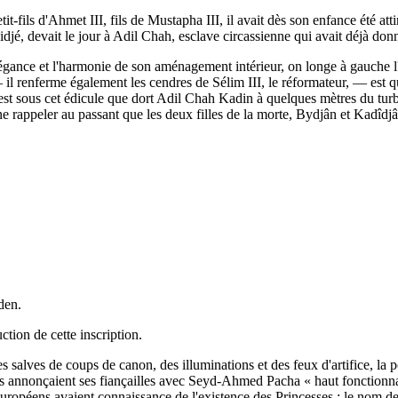
it-fils d'Ahmet III, fils de Mustapha III, il avait dès son enfance été 
djé, devait le jour à Adil Chah, esclave circassienne qui avait déjà don
égance et l'harmonie de son aménagement intérieur, on longe à gauche l'
l renferme également les cendres de Sélim III, le réformateur, — est qu
 C'est sous cet édicule que dort Adil Chah Kadin à quelques mètres du tur
 ne rappeler au passant que les deux filles de la morte, Bydjân et Kadîdjâ
Eden.
ction de cette inscription.
salves de coups de canon, des illuminations et des feux d'artifice, la p
tes annonçaient ses fiançailles avec Seyd-Ahmed Pacha « haut fonctionnai
uropéens avaient connaissance de l'existence des Princesses ; le nom de 