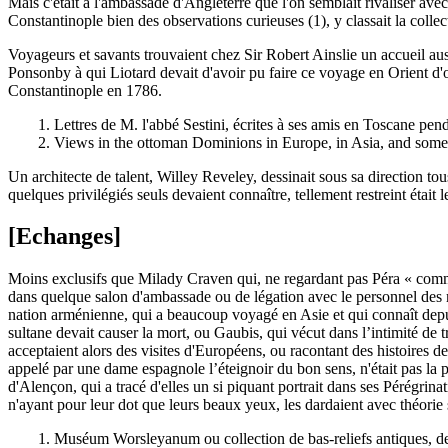
Mais c'était à l'ambassade d'Angleterre que l'on semblait rivaliser av
Constantinople bien des observations curieuses (1), y classait la coll
Voyageurs et savants trouvaient chez Sir Robert Ainslie un accueil aus
Ponsonby à qui Liotard devait d'avoir pu faire ce voyage en Orient d'o
Constantinople en 1786.
1. Lettres de M. l'abbé Sestini, écrites à ses amis en Toscane pendan
2. Views in the ottoman Dominions in Europe, in Asia, and some 
Un architecte de talent, Willey Reveley, dessinait sous sa direction t
quelques privilégiés seuls devaient connaître, tellement restreint était 
[Echanges]
Moins exclusifs que Milady Craven qui, ne regardant pas Péra « comme u
dans quelque salon d'ambassade ou de légation avec le personnel des m
nation arménienne, qui a beaucoup voyagé en Asie et qui connaît depu
sultane devait causer la mort, ou Gaubis, qui vécut dans l’intimité de 
acceptaient alors des visites d'Européens, ou racontant des histoires 
appelé par une dame espagnole l’éteignoir du bon sens, n'était pas la p
d'Alençon, qui a tracé d'elles un si piquant portrait dans ses Pérégrina
n'ayant pour leur dot que leurs beaux yeux, les dardaient avec théorie 
1. Muséum Worsleyanum ou collection de bas-reliefs antiques, de b